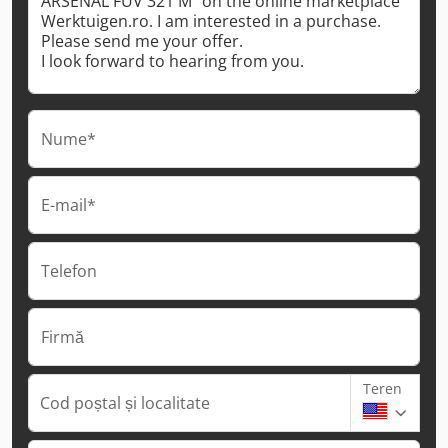
Nume*
E-mail*
Telefon
Firmă
Teren
Cod poștal și localitate