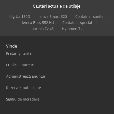
Căutări actuale de utilaje:
Illig Ua 150G
Iemca Smart 320
Container sanitar
Iemca Boss 552 Hd
Container special
Ibarmia Zv 45
Hymmen Tla
Vinde
Prețuri și tarife
Publica anunțuri
Administrează anunțuri
Rezervați publicitate
Sigiliu de încredere