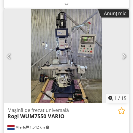
axă principală marca Arsenal cu cap de frezare este
disponibilă. Dimensiunile mesei X/Y: 1350mm/320mm,
Anunț mic
înclinarea mesei: +/-45°, cursele axelor X/Y/Z:
1000mm/360mm/460mm, curse automate pe X/Y/Z:
980mm/340mm/440mm. Distanța ax orizontal-masă:
30mm-490mm, distanța ax vertical-masă: 170mm-630mm,
prindere ax: ISO50, turație: 2000rpm, avans X/Y/Z:
1000mm/min/415mm/min/415mm/min, avans rapid X/Y/Z:
2500mm/min/1040mm/min/1040mm/min. Dimensiuni
mașină X/Y/Z: aprox. 2800mm/3100mm/2000mm, greutate:
aprox. 3500kg. Vizionare la fața locului posibilă. Dodsv Rp
Rzjpfx Afwjkr
1
/
15
Mașină de frezat universală
Rogi
WUM7550 VARIO
Mierlo
1.542 km