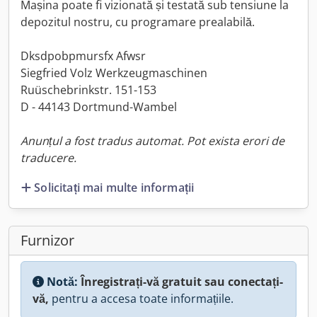
Mașina poate fi vizionată și testată sub tensiune la
depozitul nostru, cu programare prealabilă.
Dksdpobpmursfx Afwsr
Siegfried Volz Werkzeugmaschinen
Ruüschebrinkstr. 151-153
D - 44143 Dortmund-Wambel
Anunțul a fost tradus automat. Pot exista erori de
traducere.
Solicitați mai multe informații
Furnizor
Notă:
Înregistrați-vă gratuit sau conectați-
vă,
pentru a accesa toate informațiile.