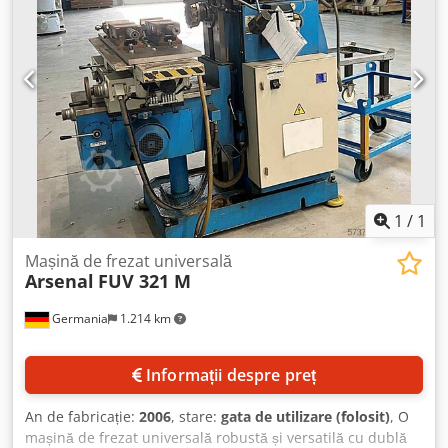
1
/
1
Mașină de frezat universală
Arsenal
FUV 321 M
Germania
1.214 km
Informații despre preț
An de fabricație:
2006
, stare:
gata de utilizare (folosit)
, O
mașină de frezat universală robustă și versatilă cu dublă