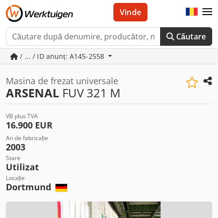
Vinde
Căutare
/ ... / ID anunț: A145-2558
Masina de frezat universale
ARSENAL
FUV 321 M
VB plus TVA
16.900 EUR
An de fabricație
2003
Stare
Utilizat
Locație
Dortmund