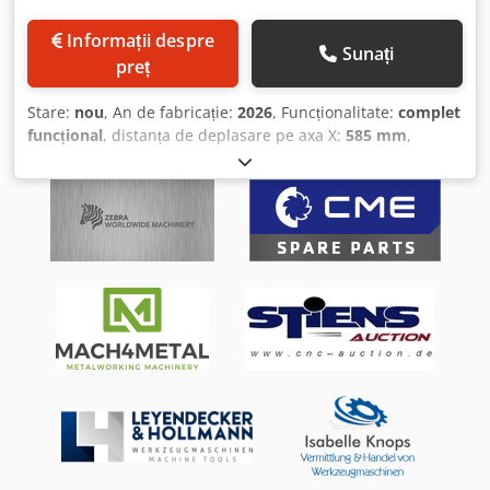
Informații despre
Sunați
preț
Stare:
nou
, An de fabricație:
2026
, Funcționalitate:
complet
funcțional
, distanța de deplasare pe axa X:
585 mm
,
deplasarea axei Y:
185 mm
, cursa axei Z:
320 mm
, înălțime
totală:
2.245 mm
, lățime totală:
1.340 mm
, lungime totală:
1.140 mm
, lățimea mesei:
240 mm
, lungimea mesei:
1.000
mm
, tip de curent de intrare:
trifazat
, viteză de rotație
(max.):
2.000 rot/min
, viteză de rotație (min.):
100 rot/min
,
greutate totală:
1.000 kg
, domeniul de lucru:
650 mm
,
tensiune de intrare:
400 V
, distanța de la masă la centrul
arborelui principal:
370 mm
, frecvență de intrare:
50 Hz
,
Dotări:
documentație / manual, viteză de rotație variabilă
continuu
, Capacitate de găurire în oțel ----- 50 mm
Capacitate de frezare în oțel ----- 25 mm Capacitate de
frezare periferică ----- 100 mm Deplasare longitudinală (X) -
---- 585 mm Deplasare transversală (Y) ----- 185 mm
Deplasare pe înălțime (Z) ----- 320 mm Motor orizontal -----
1,5 kW Motor vertical ----- 2,2 kW Ax de frezare orizontal ----