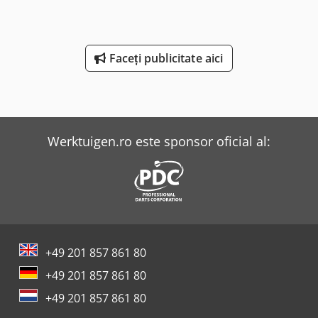
- 60 ~ 1350 rpm (9) Ax de frezare vertical ----- variabil 100-
600 / 350-2000 rpm Priză ax ----- ISO 40 Masă ----- 1000 x
240 mm Greutate ----- 1000 kg INCLUS: * Convertizor de
frecvență DELTA * Afișaj digital pe 3 axe SINO * Avans
Faceți publicitate aici
automat longitudinal și transversal masă de lucru *
Iluminare LED * Sistem de răcire * Dulap de control de lux
* Cap freză rabatabil stânga/dreapta 0 - 45 grade * Masă
de lucru rotativă Dksdpfxoga Twfs Afwer * Diversi
suporturi în geantă
Werktuigen.ro este sponsor oficial al:
+49 201 857 861 80
+49 201 857 861 80
+49 201 857 861 80