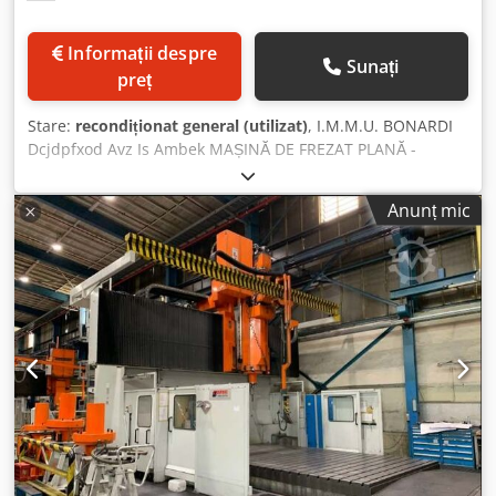
Informații despre
Sunați
preț
Stare:
recondiționat general (utilizat)
, I.M.M.U. BONARDI
Dcjdpfxod Avz Is Ambek MAȘINĂ DE FREZAT PLANĂ -
DISTANȚĂ ÎNTRE COLOANE: 1220 mm - LUNGIME: 4000 mm
- ÎNĂLȚIME: 950 mm
Anunț mic