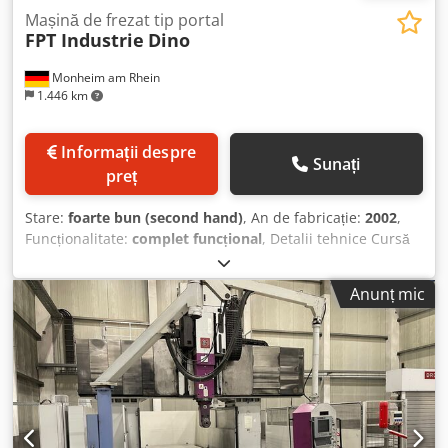
Mașină de frezat tip portal
FPT Industrie
Dino
Monheim am Rhein
1.446 km
Informații despre
Sunați
preț
Stare:
foarte bun (second hand)
, An de fabricație:
2002
,
Funcționalitate:
complet funcțional
, Detalii tehnice Cursă
axa X: 2800 mm Cursă axa Y: 2200 mm Cursă axa Z: 800
mm Controler: Heidenhain iTNC 530 Suprafața mesei: 3000
Anunț mic
x 1200 mm Sistem de prindere scule: HSK-A-63 Turații ax:
18000 RPM Puterea motorului: 18 kW Domeniu de avans:
35000 mm/min Consum total de energie: 68,7 kW
Greutatea mașinii: aprox. t Spațiu necesar: aprox. 12,4 x
3,5 x 4,6 m Informații suplimentare FPT DINO este o
mașină de frezat în portal cu 5 axe, concepută pentru
prelucrarea de mare precizie a pieselor de dimensiuni