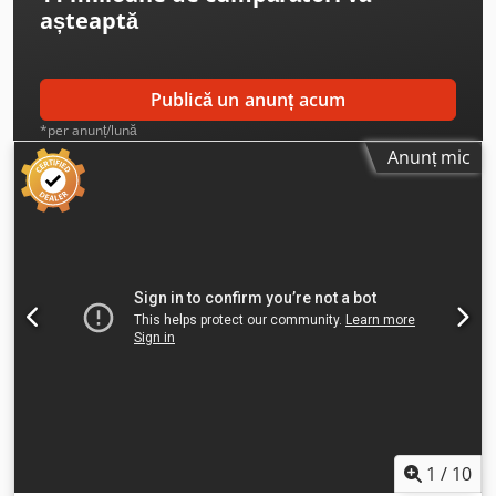
așteaptă
Publică un anunț acum
*per anunț/lună
Anunț mic
1
/
10