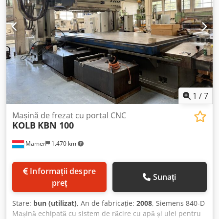
1
/
7
Mașină de frezat cu portal CNC
KOLB
KBN 100
Mamer
1.470 km
Informații despre
Sunați
preț
Stare:
bun (utilizat)
, An de fabricație:
2008
, Siemens 840-D
Mașină echipată cu sistem de răcire cu apă și ulei pentru