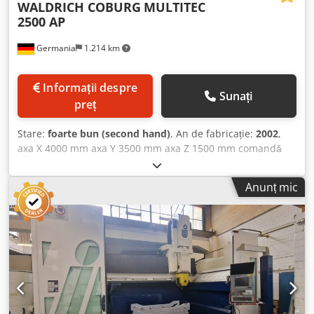
WALDRICH COBURG
MULTITEC
2500 AP
Germania
1.214 km
Informații despre
Sunați
preț
Stare:
foarte bun (second hand)
, An de fabricație:
2002
,
axa X 4000 mm axa Y 3500 mm axa Z 1500 mm comandă
SIEMENS 840 D axa W 1500 mm lumină stâlp 2500 mm
suprafață de prindere 3000 x 2000 mm greutate piesă de
Anunț mic
prelucrat 10000 kg viteze de rotație ale arborelui principal
5-6000 rpm trepte de transmisie 2 putere antrenare
arbore principal 45 kW distanța între arborele principal și
masa de lucru 3500 mm cuplu la arbore 1250 Nm
schimbător automat de scule pentru 200 scule diametru
sculă 135 / 250 mm greutate maximă sculă 50 kg lungime
maximă sculă 400 mm priză sculă ISO SK-50 Mașina de
frezat tip portal este în stare foarte bună. Dcodpfx
Asvwgmmsmbjk ECHIPAMENTE SUPLIMENTARE PENTRU