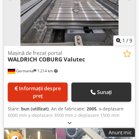
Dedpovwgm Hsfx Ambjck Sistem de control SIEMENS 840C
Greutate mașină aprox. 360 t >>> retrofit 2011
1
/
9
Mașină de frezat portal
WALDRICH COBURG
Valutec
Germania
1.214 km
Informații despre
Sunați
preț
Stare:
bun (utilizat)
, An de fabricație:
2005
, x-deplasare
6000 mm y-deplasare 3500 mm z-deplasare 1500 mm
Control: SIEMENS 840D Sarcină masă: 12 t Înălțime peste
nivelul solului: 6300 mm Dimensiuni masă - pe lungime:
Anunț mic
5000 mm Dimensiuni masă - pe lățime: 2500 mm Număr