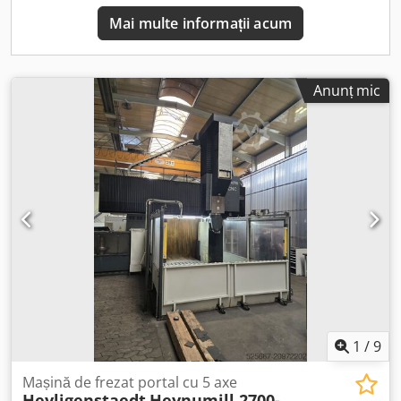
(forță de fixare 20.000 N) • Cap PDFTwin 15 (arbore electric
Mai multe informații acum
GAMFIOR): interval de turații 600–24.000 rpm; putere
motor 17,5 kW; arbore electric E18 • Platformă de
poziționare indexată: 360 de poziții; interval de rotație
±180°; precizie de poziționare ±0,02/300 mm; forță axială
Anunț mic
de fixare 45.000 Nm Dodpfsznv Tgex Ambjck • Platformă de
poziționare PDF cu variație continuă: 360.000 de poziții;
interval de rotație al axei C ±185°; turația axei C 0–
2.400°/min; moment de fixare 2.000 Nm Echipamente
suplimentare • Dispozitiv de măsurare a profilului sculei •
Magazie pentru capul saniei • Senzor laser BLUM cu
transmisie radio • Sistem de răcire cu aer/ulei pentru scule
• Sistem de frezare de înaltă viteză MECOF Specificații
tehnice Dimensiunea conului ISO 50
1
/
9
Mașină de frezat portal cu 5 axe
Heyligenstaedt
Heynumill 2700-