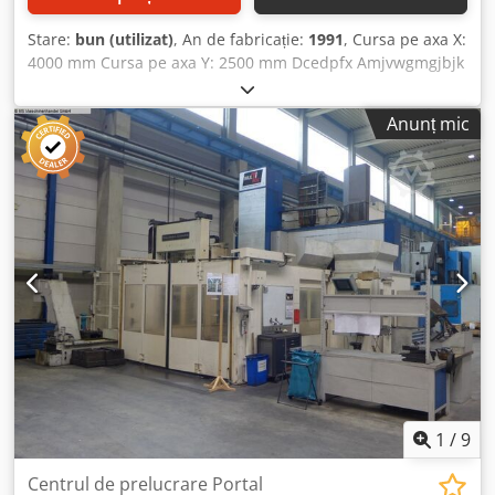
Stare:
bun (utilizat)
, An de fabricație:
1991
, Cursa pe axa X:
4000 mm Cursa pe axa Y: 2500 mm Dcedpfx Amjvwgmgjbjk
Cursa pe axa Z: 1200 mm Unitate de comandă: FIDIA M30
Putere arbore principal: 37 kW Turaţie maximă: 4500 rpm
Anunț mic
Deschidere între montanţi: 2300 mm Distanţă între capul
de frezare şi suprafaţa de prindere: 1250 mm Priză sculă:
ISO SK-50 Dimensiuni masă - longitudinal: 3000 mm
Dimensiuni masă - transversal: 1500 mm Maşina de frezat
portal cu 5 axe Ingersoll-Bohle se află într-o stare bună şi
poate fi inspectată la vânzător, prin programare. Accesorii:
- Arbore principal de mare frecvenţă, turaţie ridicată, 3,8
kW cu 25.000 rpm Descriere: - Cap de frezare inclinabil cu
ax reglabil continuu (turaţie 4500 rpm)
1
/
9
Centrul de prelucrare Portal