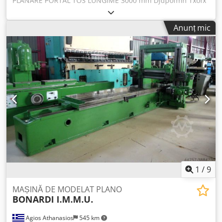
PLANARE PORTAL TOS LUNGIME 3000 mm Djdpofmn Txofx
Ambeck
Anunț mic
1
/
9
MAȘINĂ DE MODELAT PLANO
BONARDI I.M.M.U.
Agios Athanasios
545 km