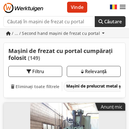
Vinde
Căutare
/ ... / Second hand mașini de frezat cu portal
Mașini de frezat cu portal cumpărați
folosit
(149)
Filtru
Relevanță
Mașini de prelucrat metal și m
Eliminați toate filtrele
Anunț mic