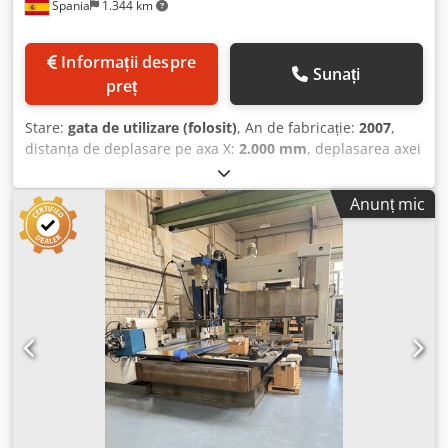
Spania
1.344 km
Informații despre
Sunați
preț
Stare:
gata de utilizare (folosit)
, An de fabricație:
2007
,
distanța de deplasare pe axa X:
2.000 mm
, deplasarea axei
Y:
1.500 mm
, cursa axei Z:
780 mm
, turația arborelui
principal (max.):
6.000 rot/min
, sarcina mesei:
6.000 kg
,
Anunț mic
greutatea uneltei:
15.000 g
, puterea motorului arborelui
principal:
22.000 W
, numărul de locașuri din magazia de
scule:
32
, numărul de axe:
3
, Această mașină-unealtă de
frezat cu portal și 3 axe, de tip HARTFORD Infinity HSA-
2215AD, a fost fabricată în anul 2007. Dispune de o cursă
impresionantă de 2.000 mm pe axa X, 1.500 mm pe axa Y și
780 mm pe axa Z. Mașina este echipată cu un plan de
lucru robust, cu dimensiunile de 2.200 x 1.400 mm și o
capacitate maximă de încărcare a planului de lucru de
6.000 kg. Dacă sunteți în căutarea unor performanțe de
frezare de înaltă calitate, ar trebui să luați în considerare
modelul HARTFORD Infinity HSA-2215AD, pe care îl oferim