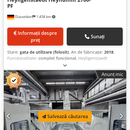
PF
Düsseldorf
1.458 km
Informații despre
Sunați
preț
Stare:
gata de utilizare (folosit)
, An de fabricație:
2018
,
Funcționalitate:
complet funcțional
, Heyligenstaedt
Heynumill 2700-PF Mașină de frezat CNC portal cu 3/5 axe,
cu axă C integrată și capete de frezare interschimbabile.
Anunț mic
Comandă Heidenhain TNC 430 Axa X Axa Y Axa Z 3.000 mm
4.000 mm 1.500 mm Dodpfx Ameyaazmebsck La Heynumill,
în anul 2018, instalația hidraulică a fost complet reînnoită,
toate cablurile electrice au fost schimbate, unitatea de
răcire a arborelui principal, ambii transportori
longitudinali au fost reînnoiți și capetele de frezare au fost
complet recondiționate. Întreaga reparație a costat 160.000
Salvează căutarea
€. În anul 2020, cutia de viteze a frezei a fost schimbată.