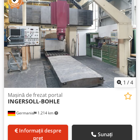
mese: 2 Magazie de schimbare a sculelor: 200 poziții
Greutate maximă sculă: 30 kg Prindere sculă: HSK A 100
Diametru maxim sculă: 250 mm Lungime maximă sculă:
500 mm Turații arbore principal: 5-6000 rpm Djdpfx
Ajvwglvsmbock Axa c: -10 până la 370° Axa b: 5 până la
-95° Deschidere stâlp: 3000 mm Distanță între nasul
arborelui și masă: 1500 mm Greutate mașină: cca. 161 t
Dimensiuni de gabarit: cca. 20,5 x 11 x 6,3 m Această freză
portal WALDRICH-COBURG Valutec se află într-o stare
foarte, foarte bună și poate fi inspectată la vânzător, cu
programare prealabilă.
1
/
4
Mașină de frezat portal
INGERSOLL-BOHLE
Germania
1.214 km
Informații despre
Sunați
preț