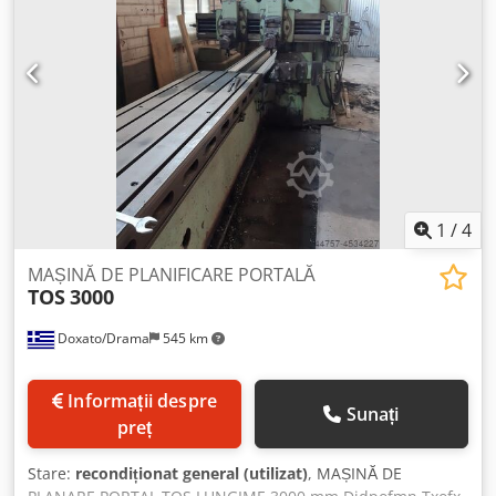
1
/
4
MAȘINĂ DE PLANIFICARE PORTALĂ
TOS
3000
Doxato/Drama
545 km
Informații despre
Sunați
preț
Stare:
recondiționat general (utilizat)
, MAȘINĂ DE