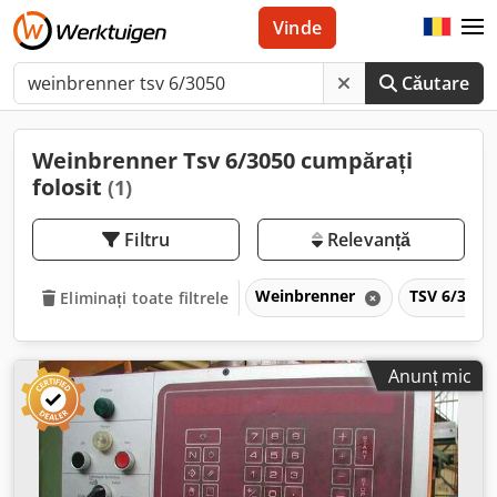
Vinde
Căutare
Weinbrenner Tsv 6/3050 cumpărați
folosit
(1)
Filtru
Relevanță
Weinbrenner
TSV 6/305
Eliminați toate filtrele
Anunț mic