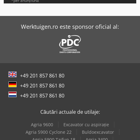
Graule Akf 6/250
*per anunț/lună
Haas Tl-2
Holzkraft Vsa 38 L
Werktuigen.ro este sponsor oficial al:
Huvema Hu 370 Psk
Index Ms22-6
Lvd Ppeb 400/61
+49 201 857 861 80
Panhans 334/20
+49 201 857 861 80
Panhans 336/20
+49 201 857 861 80
Weima Wl 6
Căutări actuale de utilaje:
Weinbrenner Gp 200
Agria 9600
Excavator cu aspirație
Weinbrenner Tsv 16/4100
Agria 5900 Cyclone 22
Buldoexcavator
Agria 5900 Taifun 18
Agria 3400