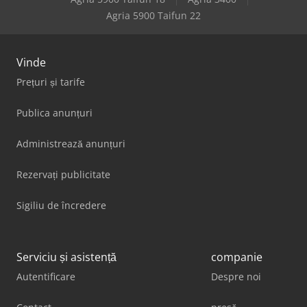
Weinbrenner Tsv 20/4100
Agria 5900 Taifun 22
Vinde
Prețuri și tarife
Publica anunțuri
Administrează anunțuri
Rezervați publicitate
Sigiliu de încredere
Serviciu și asistență
companie
Autentificare
Despre noi