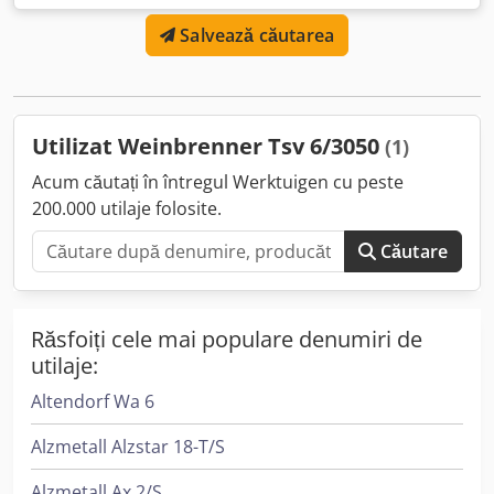
mm Putere de acționare: 15 kW Dimensiuni de gabarit:
Salvează căutarea
4100 x 2300 x 2100 mm Crsdpfxsb N Erbj Aphof Greutate:
8500 kg
Utilizat Weinbrenner Tsv 6/3050
(1)
Acum căutați în întregul Werktuigen cu peste
200.000 utilaje folosite.
Căutare
Răsfoiți cele mai populare denumiri de
utilaje:
Altendorf Wa 6
Alzmetall Alzstar 18-T/S
Alzmetall Ax 2/S