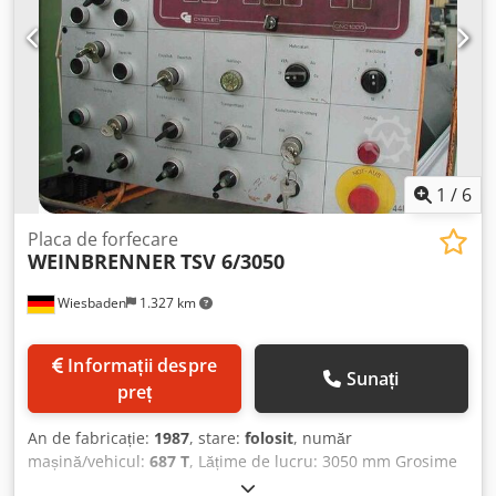
1
/
6
Placa de forfecare
WEINBRENNER
TSV 6/3050
Wiesbaden
1.327 km
Informații despre
Sunați
preț
An de fabricație:
1987
, stare:
folosit
, număr
mașină/vehicul:
687 T
, Lățime de lucru: 3050 mm Grosime
tablă: 6 mm Adâncime gât: 200 mm Opritor posterior: 1000