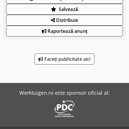
Salvează
Distribuie
Raportează anunț
Faceți publicitate aici
Werktuigen.ro este sponsor oficial al: