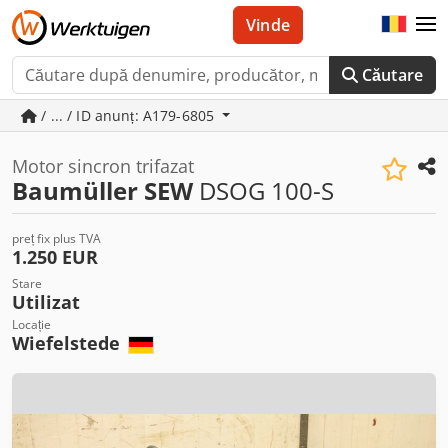
Vinde
Căutare
/ ... / ID anunț: A179-6805
Motor sincron trifazat
Baumüller SEW
DSOG 100-S
preț fix plus TVA
1.250 EUR
Stare
Utilizat
Locație
Wiefelstede