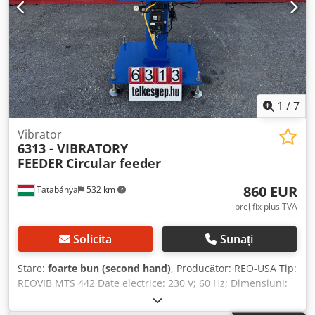
1
/
7
Vibrator
6313 - VIBRATORY
FEEDER
Circular feeder
860 EUR
Tatabánya
532 km
preț fix plus TVA
Solicita
Sunați
Stare:
foarte bun (second hand)
, Producător: REO-USA Tip:
REOVIB MTS 442 Date electrice: 230 V; 60 Hz; Dimensiuni:
610 x 560 x 1180 mm Diametru placă: 330-380 mm
Greutate: 223 kg Crjdst H Nk Njpfx Abhef