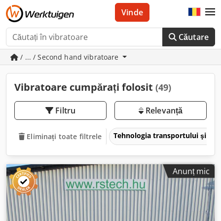
Vinde
Căutare
/ ... / Second hand vibratoare
Vibratoare cumpărați folosit
(49)
Filtru
Relevanță
Tehnologia transportului şi teh
Eliminați toate filtrele
Anunț mic