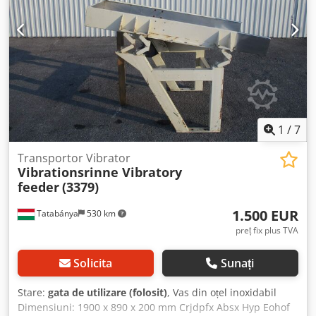
1
/
7
Transportor Vibrator
Vibrationsrinne Vibratory
feeder
(3379)
1.500 EUR
Tatabánya
530 km
preț fix plus TVA
Solicita
Sunați
Stare:
gata de utilizare (folosit)
, Vas din oțel inoxidabil
Dimensiuni: 1900 x 890 x 200 mm Crjdpfx Absx Hyp Eohof