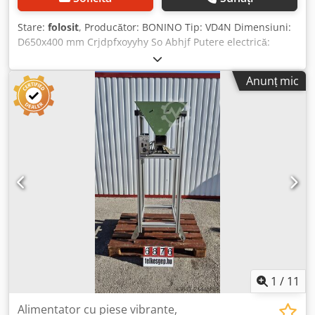
Stare:
folosit
, Producător: BONINO Tip: VD4N Dimensiuni:
D650x400 mm Crjdpfxoyyhy So Abhjf Putere electrică:
220V; 2,0 A Putere: 0,5 kW; 3000 cicluri/min
Anunț mic
1
/
11
Alimentator cu piese vibrante,