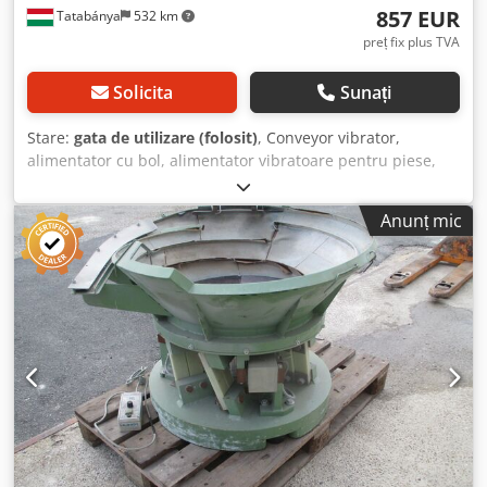
857 EUR
Tatabánya
532 km
preț fix plus TVA
Solicita
Sunați
Stare:
gata de utilizare (folosit)
, Conveyor vibrator,
alimentator cu bol, alimentator vibratoare pentru piese,
utilaj second-hand Producător: Gasco Tip: BVN4 F130
Dimensiuni generale: 750x750x600 mm Credpfx Abevca
Anunț mic
Axohsf Dimensiuni bol: diametru 700x22 mm Date
electrice: 230V; 2,5A; 575W Fără panou de comandă