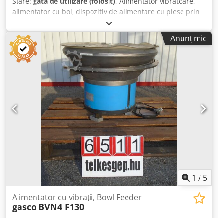
Stare:
gata de utilizare (folosit)
, Alimentator vibratoare,
alimentator cu bol, dispozitiv de alimentare cu piese prin
vibrații, utilaj second-hand Producător: RNA Model: SRHL
400-1 L Dimensiuni generale: 730 x 730 x 540 mm Crjdpfx
Anunț mic
Aou Hkr Nsbhsf Greutate: 155 kg Date electrice: 230V; 5,7A
Dimensiune bol: 310 - 640 mm
1
/
5
Alimentator cu vibrații, Bowl Feeder
gasco
BVN4 F130