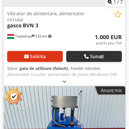
1
/
7
Vibrator de alimentare, alimentator
circular
gasco
BVN 3
1.000 EUR
Tatabánya
532 km
preț fix plus TVA
Solicita
Sunați
Stare:
gata de utilizare (folosit)
, Feeder vibrator,
alimentator circular, alimentator de piese vibratoare 500
mm, utilaj folosit Producător: Gasco Tip: BVN 3 Dimensiuni
generale: Lățime: 580 mm Adâncime: 580 mm Crsdpfxsxnc
Anunț mic
Svs Abhof Înălțime: 460 mm Date electrice: 230 V, 1,6 A,
368 W Dimensiune vas: 330–500 mm