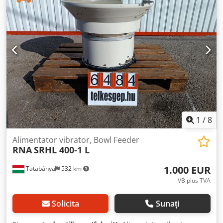
1
/
8
Alimentator vibrator, Bowl Feeder
RNA
SRHL 400-1 L
1.000 EUR
Tatabánya
532 km
VB plus TVA
Solicita
Sunați