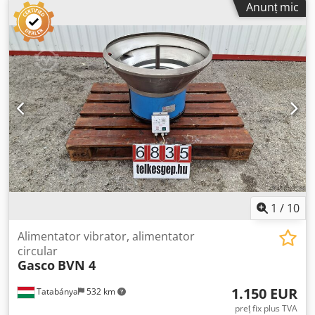
Anunț mic
1
/
10
Alimentator vibrator, alimentator
circular
Gasco
BVN 4
1.150 EUR
Tatabánya
532 km
preț fix plus TVA