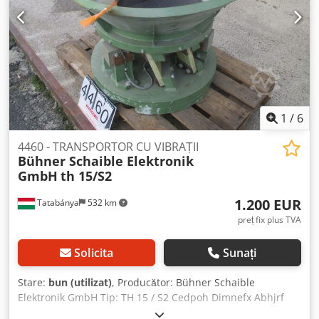
1
/
6
4460 - TRANSPORTOR CU VIBRAȚII
Bühner Schaible Elektronik
GmbH
th 15/S2
1.200 EUR
Tatabánya
532 km
preț fix plus TVA
Solicita
Sunați
Stare:
bun (utilizat)
, Producător: Bühner Schaible
Elektronik GmbH Tip: TH 15 / S2 Cedpoh Dimnefx Abhjrf
Date electrice: 230 V / 50-60 Hz / 6A Diametru: 900 mm