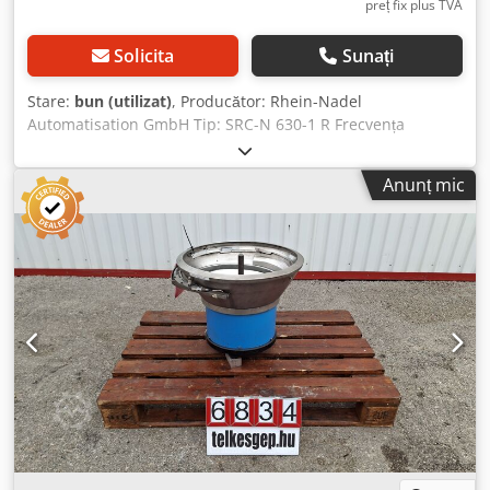
preț fix plus TVA
Solicita
Sunați
Stare:
bun (utilizat)
, Producător: Rhein-Nadel
Automatisation GmbH Tip: SRC-N 630-1 R Frecvența
vibrațiilor: 50 Hz / 3000 min⁻¹ Csdpfx Ajgth U Iebherf Putere
electrică: 220 V Diametru tobă: 900 mm Vibrație reglabilă
Anunț mic