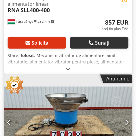
alimentator linear
RNA
SLL400-400
857 EUR
Tatabánya
532 km
preț fix plus TVA
Solicita
Sunați
Stare:
folosit
, Mecanism vibrator de alimentare, șină
vibratorie, alimentator vibrator pentru piese, alimentator
vibrator liniar, RNA SLL400-400, Utilaj folosit Producător:
RNA Tip: SLL400-400 Dimensiuni totale: Lățime: 675 mm
Anunț mic
Adâncime: 690 mm Înălțime: 1600 mm Date electrice: 230V;
0,60A; 120VA Dimensiunea buncărului: 500 x 495 mm
Dimensiuni șină vibratorie: 500 x 100 x 70 mm Crsdpfx
Aboyrti Ijhsf