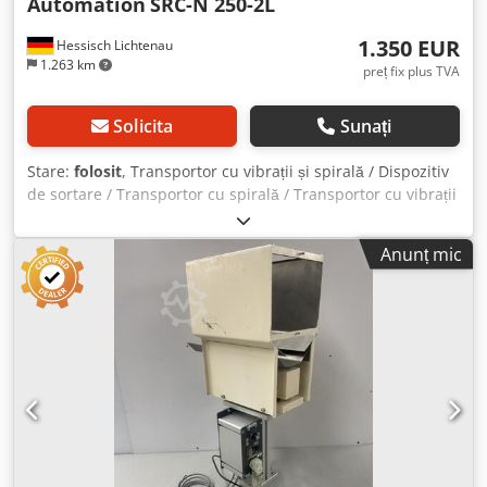
Automation
SRC-N 250-2L
1.350 EUR
Hessisch Lichtenau
1.263 km
preț fix plus TVA
Solicita
Sunați
Stare:
folosit
, Transportor cu vibrații și spirală / Dispozitiv
de sortare / Transportor cu spirală / Transportor cu vibrații
RNA Recipient vibrator, dispozitiv de sortare / Alimentator
cu șuruburi, cu transportor cu vibrații pentru tehnologia
Anunț mic
șuruburilor Sistem de alimentare, dispozitiv de alimentare
Producător: RNA Rhein-Nadel Automation GmbH Tip: SRC-
N 250-2L Nr. de serie: An de fabricație: aprox. 2000
Diametrul inferior al recipientului: 300 mm Diametrul
superior al recipientului: 430 mm Înălțimea interioară a
recipientului: aprox. 100 mm Lățimea benzii de sortare:
aprox. 12 mm Înălțimea totală (unitatea de antrenare +
recipient cu banda de sortare): 380 mm Frecvența de
oscilație: 100 Hz / 6000 min-1 Alimentare: 230 volți, 50 Hz -
Dispozitiv de reglare REO, tip Reovib RS6 439-459, pentru