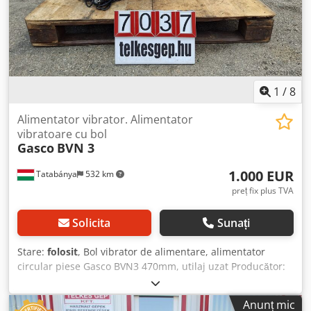
1
/
8
Alimentator vibrator. Alimentator
vibratoare cu bol
Gasco
BVN 3
1.000 EUR
Tatabánya
532 km
preț fix plus TVA
Solicita
Sunați
Stare:
folosit
, Bol vibrator de alimentare, alimentator
circular piese Gasco BVN3 470mm, utilaj uzat Producător:
Gasco Tip: BVN3 Dimensiuni totale: 555 x 535 x 400 mm
Dimensiuni bol/recipient: 470 x 250 mm Date electrice: 230
Anunț mic
V, 1,6A Crjdpfx Absy R S I Ijhsf