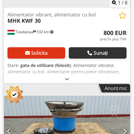
1
/
8
Alimentator vibrant, alimentator cu bol
MHK
KWF 30
800 EUR
Tatabánya
532 km
preț fix plus TVA
Solicita
Sunați
Stare:
gata de utilizare (folosit)
, Alimentator vibrator,
alimentator cu bol, alimentator pentru piese vibratoare,
Mașină folosită Producător: MHK Tip: KWF 30 Dimensiuni
totale: Lățime: 300 mm Adâncime: 300 mm Înălțime: 220
Anunț mic
mm Csdpfxoyyckro Abherf Date electrice: 230V, 50Hz, 6A
Dimensiunea bolului: 190–260 mm