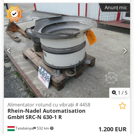
Anunț mic
1
/
5
Alimentator rotund cu vibrații # 4458
Rhein-Nadel Automatisation
GmbH
SRC-N 630-1 R
1.200 EUR
Tatabánya
532 km