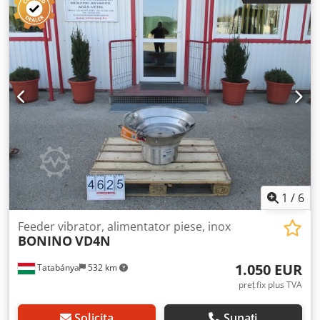
1
/
6
Feeder vibrator, alimentator piese, inox
BONINO
VD4N
1.050 EUR
Tatabánya
532 km
preț fix plus TVA
Solicita
Sunați