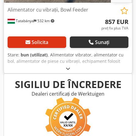
Alimentator cu vibrații, Bowl Feeder
857 EUR
Tatabánya
532 km
preț fix plus TVA
Solicita
Sunați
Stare:
bun (utilizat)
, Alimentator vibrator, alimentator cu
bol, alimentator de piese cu vibrații, echipament folosit
Dimensiuni totale: 910 x 940 x 1270 mm Csdpfx Abou Hi U
Noherf Greutate: 240 kg Specificații electrice: 220V; 251 VA
Diametru bol: 330–840 mm
SIGILIU DE ÎNCREDERE
Dealeri certificați de Werktuigen