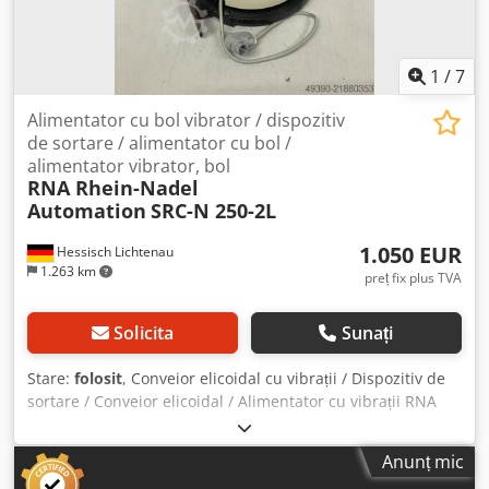
1
/
7
Alimentator cu bol vibrator / dispozitiv
de sortare / alimentator cu bol /
alimentator vibrator, bol
RNA Rhein-Nadel
Automation
SRC-N 250-2L
1.050 EUR
Hessisch Lichtenau
1.263 km
preț fix plus TVA
Solicita
Sunați
Stare:
folosit
, Conveior elicoidal cu vibrații / Dispozitiv de
sortare / Conveior elicoidal / Alimentator cu vibrații RNA
Bol vibratoare, dispozitiv de sortare / Alimentator cu șurub
cu transportor cu vibrații pentru tehnica de înșurubare
Anunț mic
Sistem de alimentare, dispozitiv de alimentare Producător: