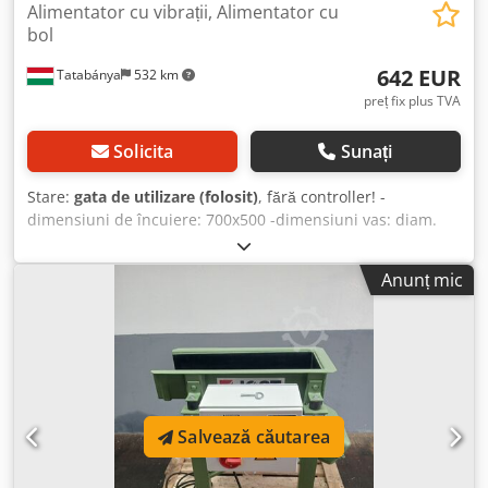
Alimentator cu vibrații, Alimentator cu
bol
642 EUR
Tatabánya
532 km
preț fix plus TVA
Solicita
Sunați
Stare:
gata de utilizare (folosit)
, fără controller! -
dimensiuni de încuiere: 700x500 -dimensiuni vas: diam.
700x200 Cedpfxjvca D Ns Abhsrf
Anunț mic
Salvează căutarea