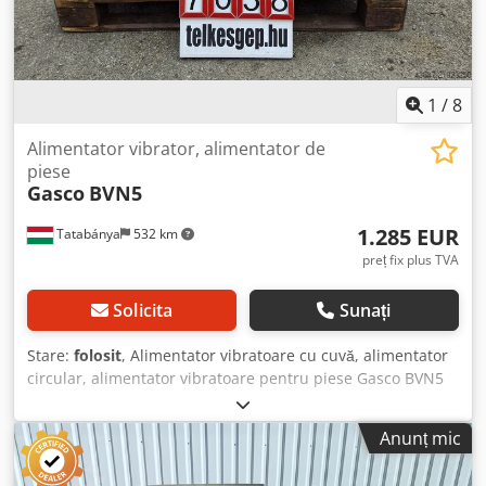
1
/
8
Alimentator vibrator, alimentator de
piese
Gasco
BVN5
1.285 EUR
Tatabánya
532 km
preț fix plus TVA
Solicita
Sunați
Stare:
folosit
, Alimentator vibratoare cu cuvă, alimentator
circular, alimentator vibratoare pentru piese Gasco BVN5
470mm, Mașină folosită Cedey Sbq Ijpfx Abhsrf
Producător: Gasco Tip: BVN5 Dimensiuni totale: 545 x 555 x
Anunț mic
400 mm Dimensiuni jgheab/recipient D, d: 490 mm, 250
mm Greutate: 61 kg Date electrice: 230 V, 1,6 A