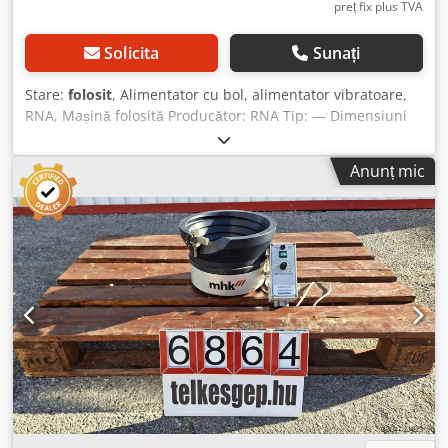
preț fix plus TVA
Solicita
Sunați
Stare:
folosit
, Alimentator cu bol, alimentator vibratoare,
RNA, Mașină folosită Producător: RNA Tip: — Dimensiuni
generale: Lățime: 750 mm Adâncime: 680 mm Înălțime: 450
mm Crodpfx Abeyn Rntohsf Date electrice: 230V; 6A; 50Hz
Anunț mic
Dimensiune bol: 350–640 mm