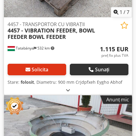
1
/
7
4457 - TRANSPORTOR CU VIBRAȚII
4457 - VIBRATION FEEDER, BOWL
FEEDER
BOWL FEEDER
1.115 EUR
Tatabánya
532 km
preț fix plus TVA
Solicita
Sunați
Stare:
folosit
, Diametru: 900 mm Crjdpfxeh Eygho Abhof
Anunț mic