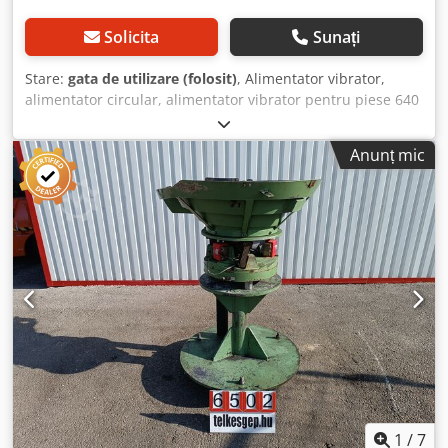
Solicita
Sunați
Stare:
gata de utilizare (folosit)
, Alimentator vibrator,
alimentator circular, alimentator vibrator pentru piese 640
mm, utilaj folosit Producător: Gasco Tip: BVN 4 Dimensiuni
totale: Cedpfx Abexnc S Nsherf Lățime: 720 mm Adâncime:
Anunț mic
720 mm Înălțime: 510 mm Date electrice: 230 V, 2,5 A, 575
W Dimensiune vas: 340–640 mm
1
/
7