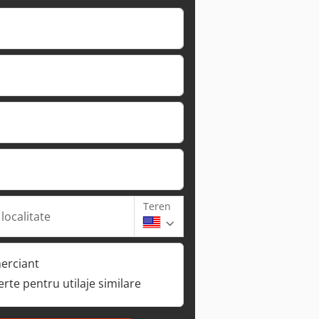
Teren
 localitate
erciant
ferte pentru utilaje similare