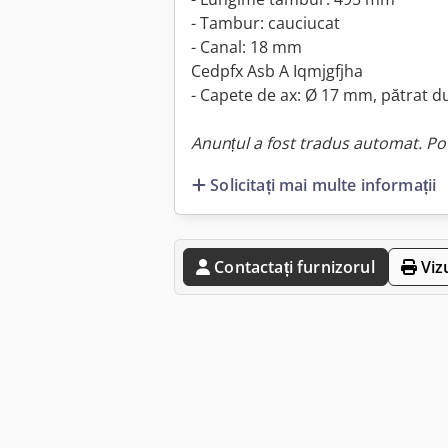
- Tambur: cauciucat
- Canal: 18 mm
Cedpfx Asb A Iqmjgfjha
- Capete de ax: Ø 17 mm, pătrat 
Anunțul a fost tradus automat. Pot
Solicitați mai multe informații
Contactați furnizorul
Viz