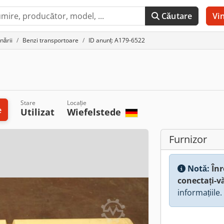
Căutare
Vi
nării
Benzi transportoare
ID anunț: A179-6522
Stare
Locație
e
Utilizat
Wiefelstede
Furnizor
Notă:
Înr
conectați-v
informațiile.