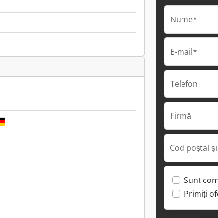
Nume*
E-mail*
Telefon
Firmă
Cod poștal și
Sunt com
Primiți o