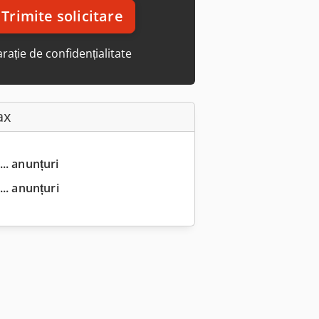
Trimite solicitare
rație de confidențialitate
ax
... anunțuri
.. anunțuri