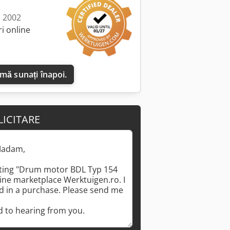
: 2002
i online
 mă sunați înapoi.
LICITARE