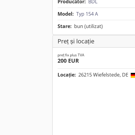
Producător:
BDL
Model:
Typ 154 A
Stare:
bun (utilizat)
Preț și locație
preț fix plus TVA
200 EUR
Locație:
26215 Wiefelstede, DE