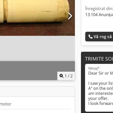
Înregistrat din
13.104 Anunțur
Vă rog să
TRIMITE SO
Mesaj*
1
/
2
 motor