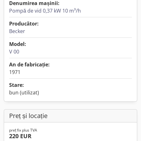
Denumirea mașinii:
Pompă de vid 0,37 kW 10 m³/h
Producător:
Becker
Model:
V 00
An de fabricație:
1971
Stare:
bun (utilizat)
Preț și locație
preț fix plus TVA
220 EUR