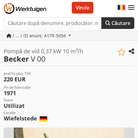
Vinde
Căutare
/ ... / ID anunț: A179-5056
Pompă de vid 0,37 kW 10 m³/h
Becker
V 00
preț fix plus TVA
220 EUR
An de fabricație
1971
Stare
Utilizat
Locație
Wiefelstede