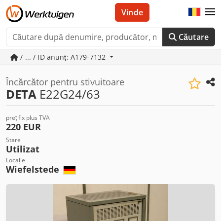
Vinde
Căutare
/ ... / ID anunț: A179-7132
Încărcător pentru stivuitoare
DETA
E22G24/63
preț fix plus TVA
220 EUR
Stare
Utilizat
Locație
Wiefelstede