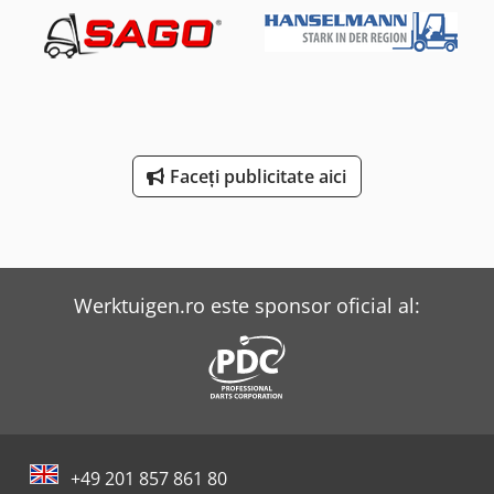
Faceți publicitate aici
Werktuigen.ro este sponsor oficial al:
+49 201 857 861 80