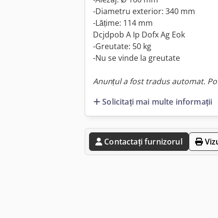
-Diametru exterior: 340 mm
-Lățime: 114 mm
Dcjdpob A Ip Dofx Ag Eok
-Greutate: 50 kg
-Nu se vinde la greutate
Anunțul a fost tradus automat. Pot
Solicitați mai multe informații
Contactați furnizorul
Viz