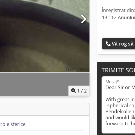
Înregistrat din
13.112 Anunțur
Vă rog să
TRIMITE SO
Mesaj*
1
/
2
role sferice