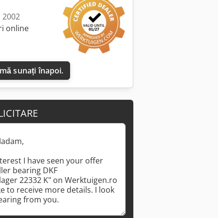
: 2002
i online
 mă sunați înapoi.
LICITARE