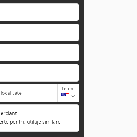
Teren
 localitate
erciant
ferte pentru utilaje similare