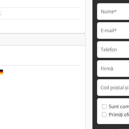
Nume*
K
E-mail*
Telefon
Firmă
Cod poștal și
Sunt com
Primiți o