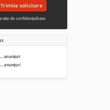
Trimite solicitare
rație de confidențialitate
ax
... anunțuri
.. anunțuri