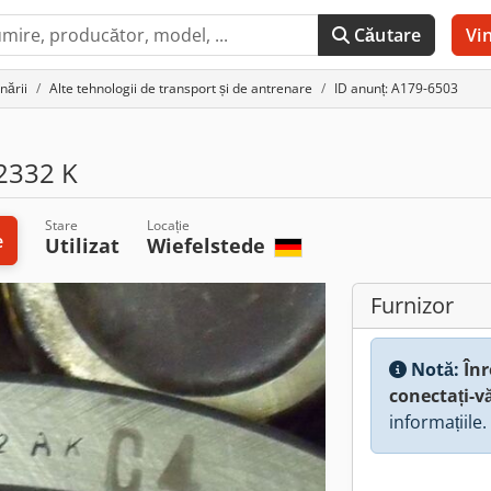
Căutare
Vi
nării
Alte tehnologii de transport și de antrenare
ID anunț: A179-6503
2332 K
Stare
Locație
e
Utilizat
Wiefelstede
Furnizor
Notă:
Înr
conectați-v
informațiile.