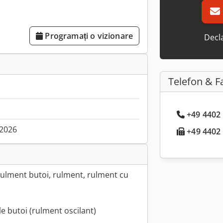
Programați o vizionare
Decla
Telefon & F
+49 4402 
.2026
+49 4402 .
 rulment butoi, rulment, rulment cu
le butoi (rulment oscilant)