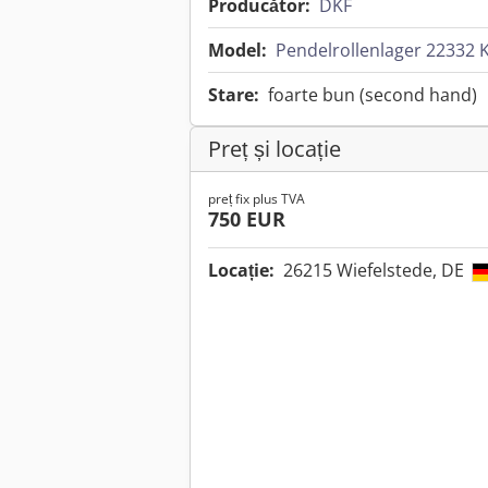
Producător:
DKF
Model:
Pendelrollenlager 22332 
Stare:
foarte bun (second hand)
Preț și locație
preț fix plus TVA
750 EUR
Locație:
26215 Wiefelstede, DE