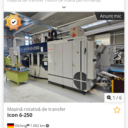
mașină de transfer rotativ de înaltă performanță,
proiectată special pentru producția în serie de
componente de dimensiuni medii și mari. Datorită timpilor
Anunț mic
de producție reduși, preciziei ridicate și fiabilității,
contribuie la o eficiență sporită în sectorul prelucrărilor
mecanice: până la 15 operații de prelucrare, operații de
prelucrare transversală sau operații de prelucrare frontală
pe ambele părți. Dcodpfxsznnpmj Agtok
1
/
6
Mașină rotativă de transfer
Icon
6-250
OIching
1.062 km