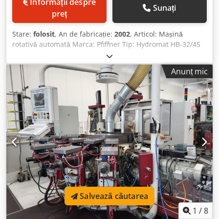
Informații despre
Sunați
preț
Stare:
folosit
, An de fabricație:
2002
, Articol: Mașină
rotativă automată Marca: Pfiffner Tip: Hydromat HB-32/45
An fabricație: 2002 Vă rugăm să ne contactați pentru
informații suplimentare și poze la mail(at) sau Dsdpfoy N
Anunț mic
Agrox Agteck
Salvează căutarea
1
/
8