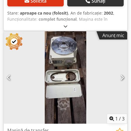
Solicita
Sunați
Panou de comandă - Butoane manuale in starea actuală.
Stare:
aproape ca nou (folosit)
, An de fabricație:
2002
,
Funcționalitate:
complet funcțional
, Mașina este în
funcțiune și poate fi vizionată în timpul operațiunii.
Demontarea, manipularea și transportul mașinii revin
Anunț mic
integral în responsabilitatea clientului. Paritate: EXW
Székesfehérvár Dsdpfsidqygjx Agtsck Model Riello VFX 300
– 6/4 – 0/ - V Vertiflex Transfer Machine cu masă rotativă, 6
stații, 5 capete multiple cu câte 6 scule pe cap, 1 stație de
lucru, 2 stații de setare, răcitor industrial (chiller),
transportor de șpan, sistem de gestionare a lichidului de
răcire și scule aferente.
1
/
3
Mașină de transfer