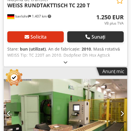
WEISS RUNDTAKTTISCH
TC 220 T
1.250 EUR
Iserlohn
1.407 km
VB plus TVA
Solicita
Sunați
Stare:
bun (utilizat)
, An de fabricație:
2010
, Masă rotativă
WEISS Tip: TC 220T an 2010. Dsdpfexr Dh Hsx Agtsck
Anunț mic