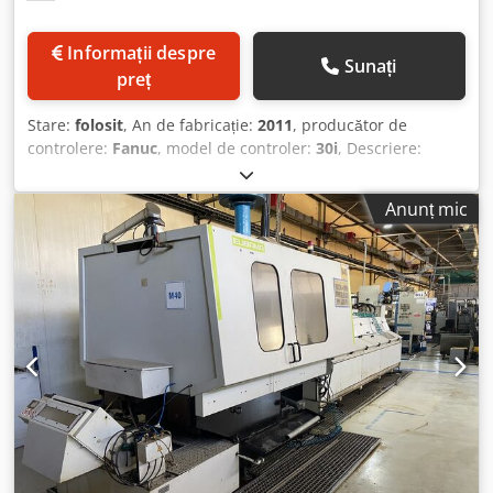
Informații despre
Sunați
preț
Stare:
folosit
, An de fabricație:
2011
, producător de
controlere:
Fanuc
, model de controler:
30i
, Descriere:
Generalități: Anul fabricației: 2011 Sistem de comandă:
Fanuc 30i Sarcina maximă pe masă: 100 kg Cursa axelor
Anunț mic
X/Y/Z: 300/300/370 mm Greutate la instalare: aprox. 33.000
kg Stația de prelucrare I (X/Y/Z/B): Tehnologie: 1 x ax
vertical Turație: 8.000 rpm Prindere sculă: HSK-A 63 Putere:
31 kW Cuplu: 197 Nm Schimbător de scule: 12 poziții Axă B:
0,001°, indexare pneumatică, forță de strângere
Diametru/Lungime unealtă: 125/250 mm Stația de
prelucrare II (X/Y/Z/B): Tehnologie: 1 x ax vertical + 1 x ax
orizontal Turație: 8.000 rpm Prindere sculă: HSK-A 63
Putere: 31 kW Cuplu: 197 Nm Schimbător de scule: 12
poziții Axă B: 0,001°, indexare pneumatică, forță de
strângere Diametru/Lungime unealtă: 125/250 mm Stația
de prelucrare III (X/Y/Z/B): Tehnologie: 1 x ax vertical