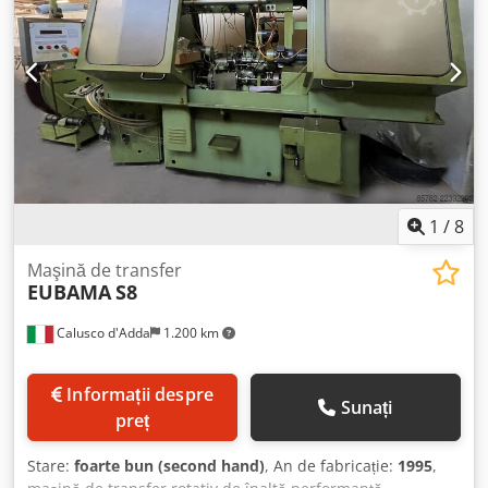
1
/
8
Maşină de transfer
EUBAMA
S8
Calusco d'Adda
1.200 km
Informații despre
Sunați
preț
Stare:
foarte bun (second hand)
, An de fabricație:
1995
,