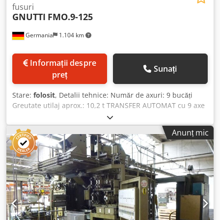
fusuri
GNUTTI
FMO.9-125
Germania
1.104 km
Informații despre
Sunați
preț
Stare:
folosit
, Detalii tehnice: Număr de axuri: 9 bucăți
Greutate utilaj aprox.: 10,2 t TRANSFER AUTOMAT cu 9 axe
de găurire și frezare - pe dreapta: 2 axe de găurire și
frezare și 1 ax de filetare cu 9 trepte - pe stânga: 2 axe de
Anunț mic
găurire și frezare și 1 ax de filetare cu 9 trepte, precum și
radial: 2 axe de găurire și frezare flexibile și 1 ax de filetare
cu 9 trepte, flexibil Dcedpfx Aou Idwnjgtjk (i.D.)