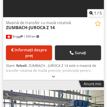
1
/
5
Mașină de transfer cu masă rotativă
ZUMBACH-JUROCA
Z 14
Brügg
1.359 km
Informații despre
Sunați
preț
Stare:
folosit
, ZUMBACH - JUROCA Z 14 este o mașină de
transfer rotativă de înaltă precizie, proiectată pentru
acuratețe și fiabilitate ridicată. Capacitate: 14 poziții de
lucru, 6 controlate CNC, 8 mecanice; 1 poziție pentru
Anunț mic
încărcare/descărcare; cursă masă 20 mm; domeniu de
lucru 40 mm; diametru șurub 75/35/42 mm; turație ax
3000–18000 rpm; producție 35 buc/min. Date tehnice:
alimentare 3x400 V 50 Hz; greutate ~3500 kg; dimensiuni
utilaj 2000×2000×2400 mm; comandă 1200×1200×2100