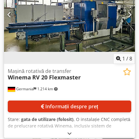
mm. Echipare: dulap de comandă (dimensiuni conform
specificațiilor). Asigură toleranțe strânse; domenii:
automotive, orologerie, mașini-unelte, aeronautică, tehnică
medicală. Dodoy S Dfzspfx Agtsck
1
/
8
Mașină rotativă de transfer
Winema
RV 20 Flexmaster
Germania
1.214 km
Informații despre preț
Stare:
gata de utilizare (folosit)
, O instalație CNC completă
de prelucrare rotativă Winema, inclusiv sistem de
interconectare, periferice și o instalație de spălare, este
disponibilă. 1) Centru de prelucrare rotativă Winema RV20