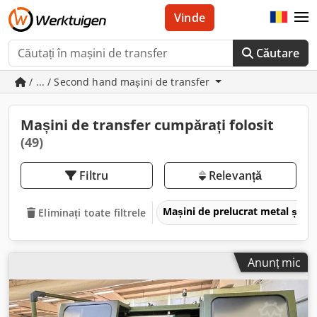
Vinde
Căutare
/ ... / Second hand mașini de transfer
Mașini de transfer cumpărați folosit
(49)
Filtru
Relevanță
Mașini de prelucrat metal și m
Eliminați toate filtrele
Anunț mic