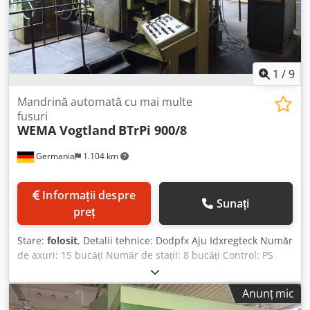
1
/
9
Mandrină automată cu mai multe
fusuri
WEMA Vogtland
BTrPi 900/8
Germania
1.104 km
Informații despre
Sunați
preț
Stare:
folosit
, Detalii tehnice: Dodpfx Aju Idxregteck Număr
de axuri: 15 bucăți Număr de stații: 8 bucăți Control: PS
2000 Necesar total de putere: 83,0 kW Greutate mașină
aprox.: 17,0 t Spațiu necesar aprox. Lxlxî: 5,0 x 6,2 x 3,8 m
Anunț mic
Dimensiuni mașină (Lxlxî): 2400 x 2800 x 2800 mm