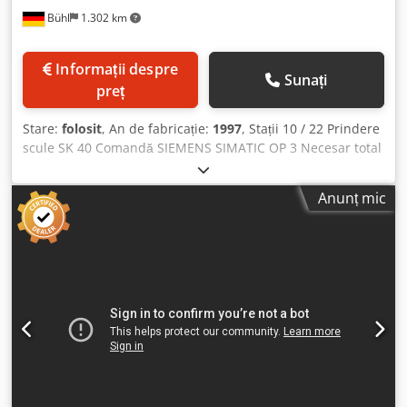
Bühl
1.302 km
Informații despre
Sunați
preț
Stare:
folosit
, An de fabricație:
1997
, Stații 10 / 22 Prindere
scule SK 40 Comandă SIEMENS SIMATIC OP 3 Necesar total
de putere aprox. 130 kW = Mașină de transfer
Dcedpfxotqqlre Agtek Cilindru de comutare cu 10 stații de
Anunț mic
prelucrare a pieselor, 22 unități de prelucrare (10 unități
de găurire, 5 unități de găurire și filetare, 3 unități de
găurire și lărgire, 1 unitate de găurire, lărgire și filetare, 3
unități de filetare), Fiecare prindere de scule SK 40,
puterea motorului fiecărei unități între 4,5 și 5,5 kW,
Comandă SIEMENS SIMATIC OP 3, robot de încărcare ABB
Accesorii: Mandrină de strângere (fără fălci), transportor
de șpan, sistem de răcire