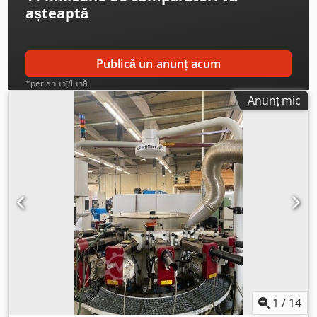
așteaptă
Publică un anunț acum
*per anunț/lună
Anunț mic
1
/
14