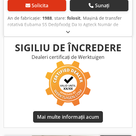
Solicita
Sunați
An de fabricație:
1988
, stare:
folosit
, Mașină de transfer
rotativă Eubama S5 Dedpfxodg Da Io Agteck Număr de
serie: 5531 An fabricație: 1988 Stare impecabilă Nu a fost
folosită de 15 ani
SIGILIU DE ÎNCREDERE
Dealeri certificați de Werktuigen
Mai multe informații acum