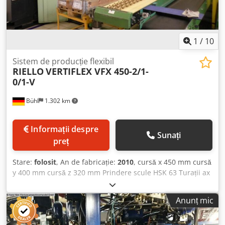
1
/
10
Sistem de producție flexibil
RIELLO
VERTIFLEX VFX 450-2/1-
0/1-V
Bühl
1.302 km
Informații despre
Sunați
preț
Stare:
folosit
, An de fabricație:
2010
, cursă x 450 mm cursă
y 400 mm cursă z 320 mm Prindere scule HSK 63 Turații ax
0 - 10.000 rpm Avans rapid 30 m/min Control GE FANUC
Series 16i Instalație pentru prelucrarea armăturilor,
Anunț mic
corpurilor de robineți, fitingurilor etc. compusă din: 1 buc.
celulă flexibilă de producție second hand (mașină de