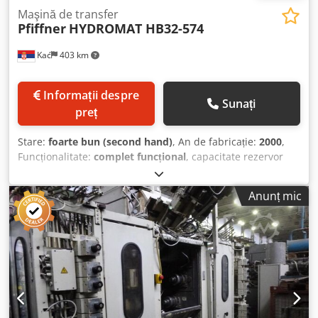
Maşină de transfer
Pfiffner
HYDROMAT HB32-574
Kać
403 km
Informații despre
Sunați
preț
Stare:
foarte bun (second hand)
, An de fabricație:
2000
,
Funcționalitate:
complet funcțional
, capacitate rezervor
lichid de răcire:
1.800 l
, Dotări:
documentație / manual
, -
16 stații de scule - An de fabricație: 2000 (doar 3 ani de
Anunț mic
utilizare productivă) - Include alimentator de bare „IEMCA”
(capacitate 2 t) - Include sistem de rezervor de ulei
(capacitate lichid de răcire 1.400 l) Dodpfx Agjy Nmb Hjtsck
- Include transportor de șpan (cu sistem de evacuare a
nămolului) - Include echipament pentru setarea sculelor -
Putere nominală maximă 40 kW / 3 x 400 V - Unități
hidraulice „BOSCH” - Sistem de operare „SYNUMERIC 840” -
Documentație - Disponibil sub tensiune pentru inspecție -