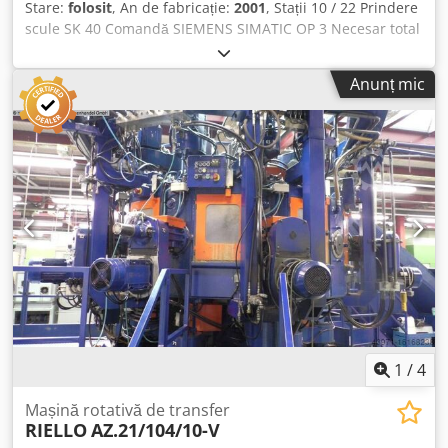
Stare:
folosit
, An de fabricație:
2001
, Stații 10 / 22 Prindere
scule SK 40 Comandă SIEMENS SIMATIC OP 3 Necesar total
de putere aprox. 112 kW = Mașină de transfer Tambară
electrică cu 10 stații de prelucrare, 22 unități de prelucrare
Anunț mic
(7 unități de găurire, 8 unități găurire + filetare, 5 unități
găurire + lărgire, 2 unități găurire, lărgire + filetare),
Fiecare unitate cu prindere scule SK 40, puterea motorului
pentru fiecare unitate între 4,0 și 4,5 kW, Dcsdpfxotqqlqe
Agtjk Comandă SIEMENS SIMATIC OP 3, robot de încărcare
ABB Accesorii: mandrină de strângere (fără bacuri),
transportor de șpan, sistem de răcire
1
/
4
Mașină rotativă de transfer
RIELLO
AZ.21/104/10-V