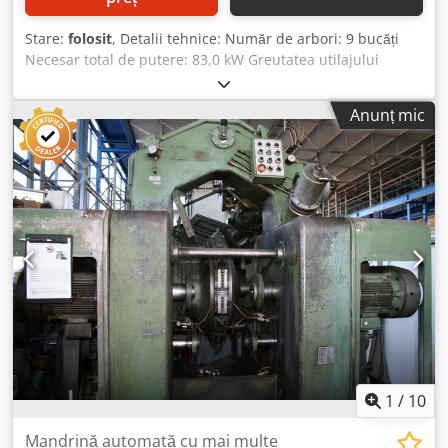
Stare:
folosit
, Detalii tehnice: Număr de arbori: 9 bucăți
Necesar total de putere: 83,0 kW Greutatea utilajului
aprox.: 17,0 t Dcedpfxju Idvko Agtok TRANSFER AUTOMAT
cu 9 axe de găurire și frezare - pe dreapta: 3 axe de
Anunț mic
găurire și frezare, 9 trepte, acționate mecanic, fixe și pe
stânga: 3 axe de găurire și frezare, 9 trepte, acționate
mecanic, fixe, precum și radial: 3 axe de găurire și frezare
cu 9 trepte, acționate mecanic, fixe în interiorul
diametrului.
1
/
10
Mandrină automată cu mai multe