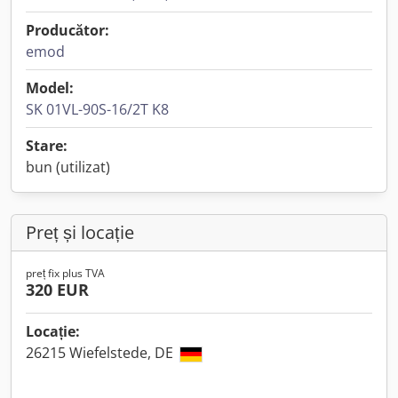
Producător:
emod
Model:
SK 01VL-90S-16/2T K8
Stare:
bun (utilizat)
Preț și locație
preț fix plus TVA
320 EUR
Locație:
26215 Wiefelstede, DE