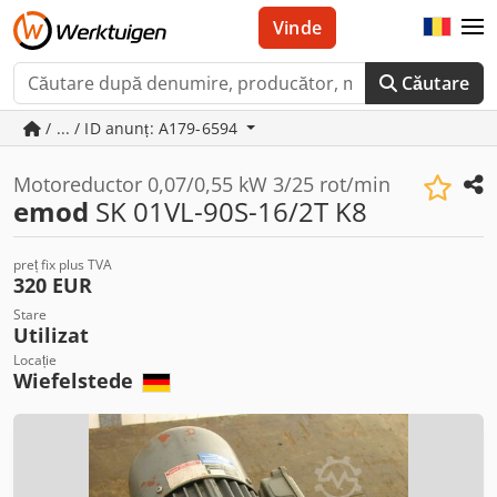
Vinde
Căutare
/ ... / ID anunț: A179-6594
Motoreductor 0,07/0,55 kW 3/25 rot/min
emod
SK 01VL-90S-16/2T K8
preț fix plus TVA
320 EUR
Stare
Utilizat
Locație
Wiefelstede