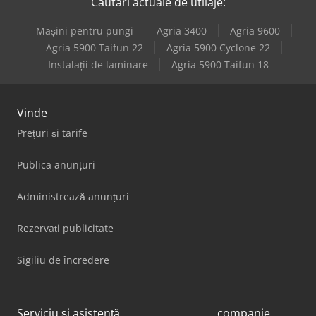
Căutări actuale de utilaje:
Mașini pentru pungi
Agria 3400
Agria 9600
Agria 5900 Taifun 22
Agria 5900 Cyclone 22
Instalații de laminare
Agria 5900 Taifun 18
Vinde
Prețuri și tarife
Publica anunțuri
Administrează anunțuri
Rezervați publicitate
Sigiliu de încredere
Serviciu și asistență
companie