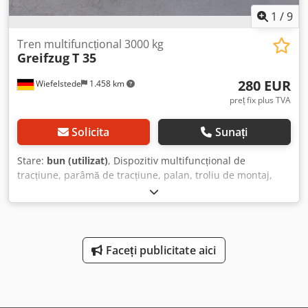
1
/
9
Tren multifuncțional 3000 kg
Greifzug
T 35
280 EUR
Wiefelstede
1.458 km
preț fix plus TVA
Solicita
Sunați
Stare:
bun (utilizat)
, Dispozitiv multifuncțional de
tracțiune, parâmă de tracțiune, palan, troliu de montaj,
troliu cu cablu, troliu universal cu cablu Dsdodvmbgjpfx
Ahmskr - Producător: Greifzug - Troliu cu cablu cu o
capacitate de încărcare de 3000 kg - Greutate: 29 kg
Faceți publicitate aici