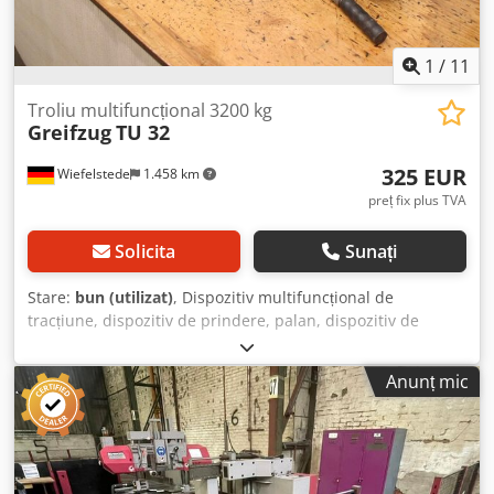
1
/
11
Troliu multifuncțional 3200 kg
Greifzug
TU 32
325 EUR
Wiefelstede
1.458 km
preț fix plus TVA
Solicita
Sunați
Stare:
bun (utilizat)
, Dispozitiv multifuncțional de
tracțiune, dispozitiv de prindere, palan, dispozitiv de
montaj, scripete, scripete universal cu cablu de oțel -
Producător: Greifzug, dispozitiv multifuncțional tip TU 32
Anunț mic
cu cablu din oțel Dksdow D Ai Aopfx Ahmor - Capacitate de
încărcare: 3200 kg - Cablu de oțel: Ø 16,3 mm / Lungime 30
m - Cantitate: 2x scripete disponibile - Preț: per bucată -
Dimensiuni: 680/170/H340 mm - Greutate totală: 65 kg/set