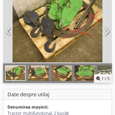
1
/
5
Date despre utilaj
Denumirea mașinii:
Tractor multifuncțional, 2 bucăți