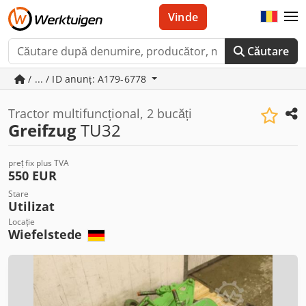
Vinde
Căutare
/ ... / ID anunț: A179-6778
Tractor multifuncțional, 2 bucăți
Greifzug
TU32
preț fix plus TVA
550 EUR
Stare
Utilizat
Locație
Wiefelstede