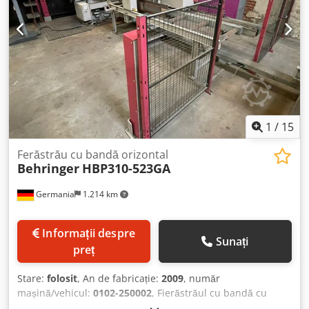
1
/
15
Ferăstrău cu bandă orizontal
Behringer
HBP310-523GA
Germania
1.214 km
Informații despre
Sunați
preț
Stare:
folosit
, An de fabricație:
2009
, număr
mașină/vehicul:
0102-250002
, Fierăstrăul cu bandă cu
dublă înclinare Behringer HBP310-523GA este o mașină de