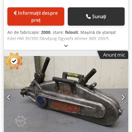
Informații despre
Sunați
preț
An de fabricație:
2000
, stare:
folosit
, Mașină de ștanțat
Edel HM 35/350 Dkodpog Dgyxefx Ahmer BKE 200/5
Presiune maximă: 35 t Grosime maximă a tablei: 5 mm la
40 kp/mm²
Anunț mic