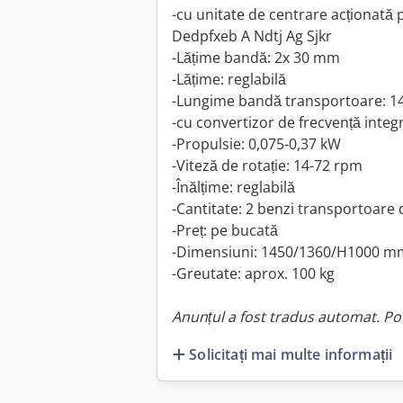
-cu unitate de centrare acționată
Dedpfxeb A Ndtj Ag Sjkr
-Lățime bandă: 2x 30 mm
-Lățime: reglabilă
-Lungime bandă transportoare: 
-cu convertizor de frecvență integ
-Propulsie: 0,075-0,37 kW
-Viteză de rotație: 14-72 rpm
-Înălțime: reglabilă
-Cantitate: 2 benzi transportoare 
-Preț: pe bucată
-Dimensiuni: 1450/1360/H1000 m
-Greutate: aprox. 100 kg
Anunțul a fost tradus automat. Pot
Solicitați mai multe informații