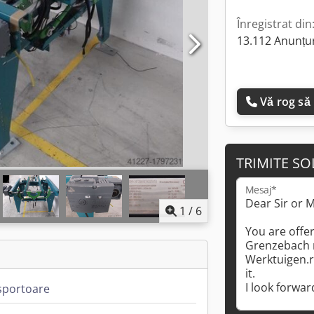
Înregistrat din
13.112 Anunțur
Vă rog să
TRIMITE SO
Mesaj*
1
/
6
sportoare