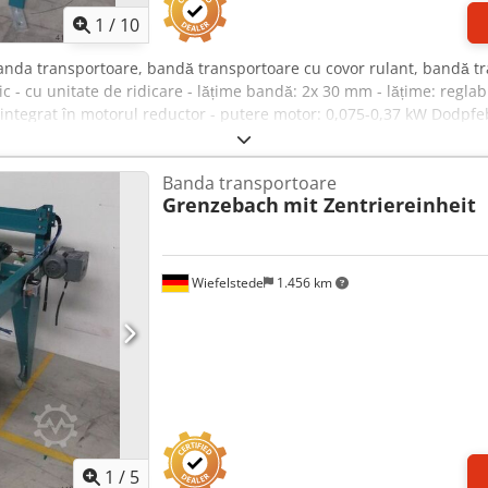
1
/
10
anda transportoare, bandă transportoare cu covor rulant, bandă tr
c - cu unitate de ridicare - lățime bandă: 2x 30 mm - lățime: regla
integrat în motorul reductor - putere motor: 0,075-0,37 kW Dodpfeb 
/1120/H960 mm - greutate: aprox. 300 kg
Banda transportoare
Grenzebach
mit Zentriereinheit
Wiefelstede
1.456 km
1
/
5