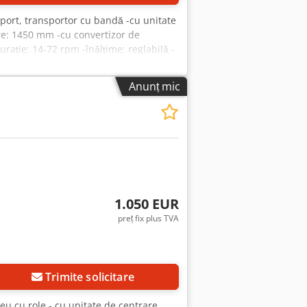
port, transportor cu bandă -cu unitate
re: 1450 mm -cu convertizor de
rație: 14-72 rpm -înălțime: reglabilă -
Anunț mic
1.050 EUR
preț fix plus TVA
Trimite solicitare
seu cu role - cu unitate de centrare