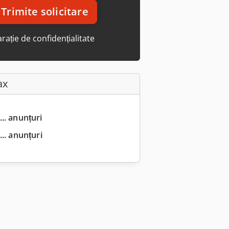
Trimite solicitare
rație de confidențialitate
ax
... anunțuri
.. anunțuri