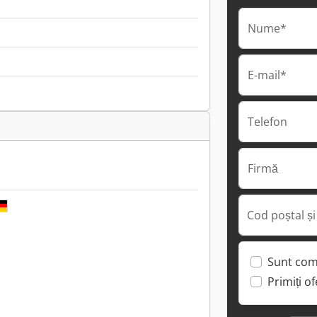
Nume*
E-mail*
Telefon
Firmă
Cod poștal și
Sunt com
Primiți o