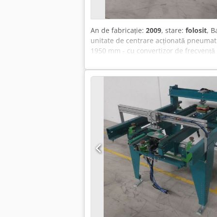
An de fabricație:
2009
, stare:
folosit
, B
unitate de centrare acționată pneumati
1950 mm - cu convertizor de frecvență 
înălțime: reglabilă - dimensiuni: 1950