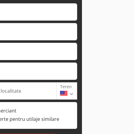
Teren
 localitate
erciant
ferte pentru utilaje similare