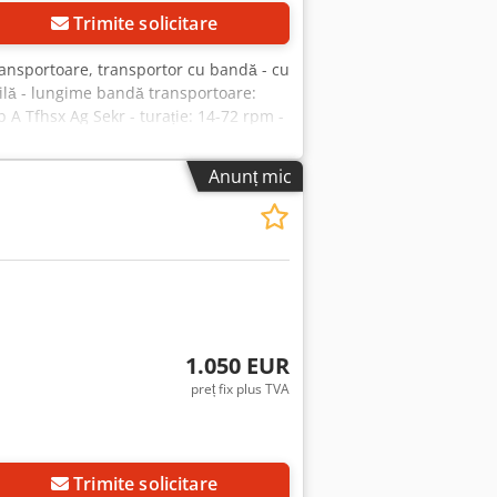
Trimite solicitare
ansportoare, transportor cu bandă - cu
bilă - lungime bandă transportoare:
A Tfhsx Ag Sekr - turație: 14-72 rpm -
Anunț mic
1.050 EUR
preț fix plus TVA
Trimite solicitare