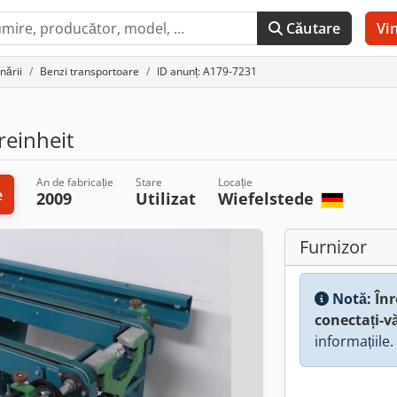
Căutare
Vi
nării
Benzi transportoare
ID anunț: A179-7231
reinheit
An de fabricație
Stare
Locație
e
2009
Utilizat
Wiefelstede
Furnizor
Notă:
Înr
conectați-v
informațiile.