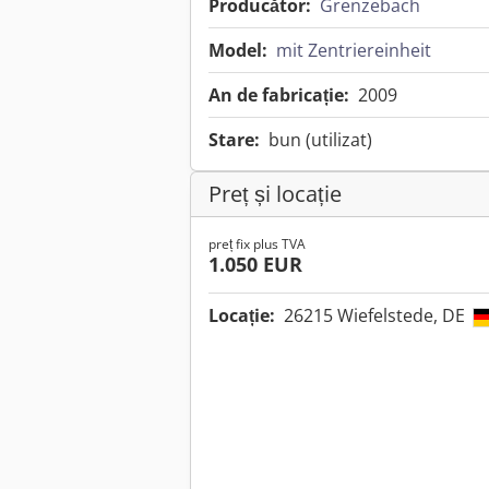
Producător:
Grenzebach
Model:
mit Zentriereinheit
An de fabricație:
2009
Stare:
bun (utilizat)
Preț și locație
preț fix plus TVA
1.050 EUR
Locație:
26215 Wiefelstede, DE