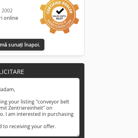
: 2002
i online
 mă sunați înapoi.
LICITARE