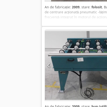
An de fabricație:
2009
, stare:
folosit
, B
de centrare acționată pneumatic -lăți
frecvență integrat în motorul de acțion
dimensiuni: 1580/1380/H1250 mm -greu
An de fabricație:
2009
, stare:
bun (utili