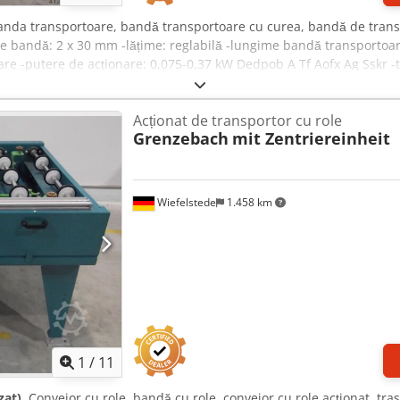
anda transportoare, bandă transportoare cu curea, bandă de trans
me bandă: 2 x 30 mm -lățime: reglabilă -lungime bandă transportoa
are -putere de acționare: 0,075-0,37 kW Dedpob A Tf Aofx Ag Sskr -tu
tate: aprox. 300 kg
Acționat de transportor cu role
Grenzebach
mit Zentriereinheit
Wiefelstede
1.458 km
1
/
11
zat)
, Conveior cu role, bandă cu role, conveior cu role acționat, tra