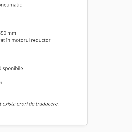
 pneumatic
1450 mm
rat în motorul reductor
disponibile
m
 exista erori de traducere.