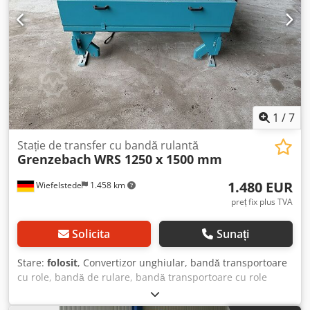
pe bucată - Dimensiuni transport: 1750/1570/H2020 mm -
Greutate: 496 kg/buc.
1
/
7
Stație de transfer cu bandă rulantă
Grenzebach
WRS 1250 x 1500 mm
1.480 EUR
Wiefelstede
1.458 km
preț fix plus TVA
Solicita
Sunați
Stare:
folosit
, Convertizor unghiular, bandă transportoare
cu role, bandă de rulare, bandă transportoare cu role
acționate, bandă de role, bandă de rulare cu transportor
de extragere, stație de transfer - Producător: Grenzebach,