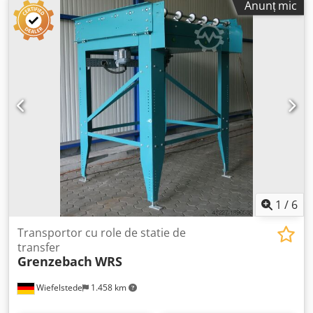
Anunț mic
stație de transfer cu bandă transportoare cu role tip WRS
Dkedpstlzgzefx Ahbsr - Motor de acționare bandă de role:
0,18 kW 88 rpm - Motor de acționare curea transportoare:
0,37 kW 71 rpm - Distanță intermediară: 1500 mm -
Lungime transportor: 1250 mm - Distanță între axe: 250
mm - Distanță între role: 250 mm - Role: cauciucate -
Ridicare: pneumatică - Lungime bandă transportoare cu
curea: 1400 mm / Distanță curea 500 mm - Dimensiuni
transport: 1700/1440/H690 mm - Greutate: 348 kg
1
/
6
Transportor cu role de statie de
transfer
Grenzebach
WRS
Wiefelstede
1.458 km