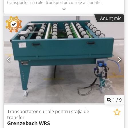
transportor cu role, transportor cu role acționate,
transportor cu role cu descărcător Djdpfx Asb A S
Uxohbskr -execuție robustă -acționare electrică -motor de
Anunț mic
acționare pentru transportorul cu role: 0,37 kW 71 rpm -
motor de acționare pentru banda transportoare: 0,18 kW
88 rpm -lățime role: 1440 mm -lungime transportare: 1550
mm -transfer bandă transportoare: 1400 mm -ridicare
pneumatică -diametru rolă: 105 mm -role: cauciucate -
diametru ax: 25 mm -înălțime transportare: 950 mm,
reglabilă -acționare: prin curea dințată -cantitate: 2 bucăți
transportor cu role disponibile -preț: per bucata -
dimensiuni: 1550/1650/H950 mm -greutate: 420 kg
1
/
9
Transportator cu role pentru stația de
transfer
Grenzebach
WRS