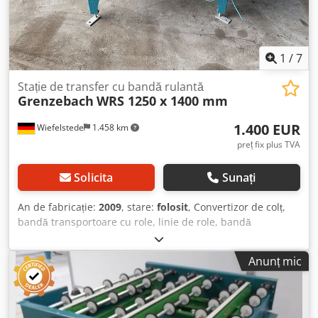
1
/
7
Stație de transfer cu bandă rulantă
Grenzebach
WRS 1250 x 1400 mm
1.400 EUR
Wiefelstede
1.458 km
preț fix plus TVA
Solicita
Sunați
An de fabricație:
2009
, stare:
folosit
, Convertizor de colț,
bandă transportoare cu role, linie de role, bandă
transportoare cu role acționată, transportor cu role, linie
de role cu alimentator de extragere, stație de transfer -
Anunț mic
Producător: Grenzebach, stație de transfer cu bandă
transportoare cu role tip WRS - Acționare: SEW-Eurodrive
0,18 kW 1380/88 rpm / 0,18 kW 71 rpm Dsdpotrhncjfx
Ahbskr - Distanță intermediară: 1500 mm - Lungime de