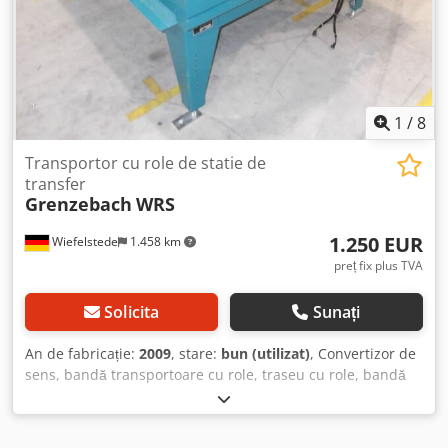
Ahbsr
1
/
8
Transportor cu role de statie de
transfer
Grenzebach
WRS
1.250 EUR
Wiefelstede
1.458 km
preț fix plus TVA
Solicita
Sunați
An de fabricație:
2009
, stare:
bun (utilizat)
, Convertizor de
sens, bandă transportoare cu role, traseu cu role, bandă
cu role antrenată, bandă cu role, traseu cu role cu
extractor - construcție robustă - acționare electrică - motor
de acționare bandă cu role: 0,37 kW 71 rot/min - motor de