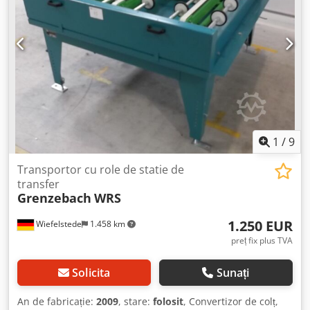
transport: 1250 mm - Distanță între axe: 250 mm - Distanță
între role: 250 mm - Role: cauciucate - Ridicare:
pneumatică - Lungime bandă transportoare: 1400 mm /
Distanță între benzi: 2x 480 mm - Cantitate: 3x stații de
transfer disponibile - Preț: pe bucată - Dimensiuni pentru
transport: 1700/1500/H1040 mm - Greutate: 412 kg
1
/
9
Transportor cu role de statie de
transfer
Grenzebach
WRS
1.250 EUR
Wiefelstede
1.458 km
preț fix plus TVA
Solicita
Sunați
An de fabricație:
2009
, stare:
folosit
, Convertizor de colț,