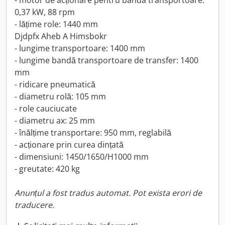
- motor de acționare pentru banda transportoare:
0,37 kW, 88 rpm
- lățime role: 1440 mm
Djdpfx Aheb A Himsbokr
- lungime transportoare: 1400 mm
- lungime bandă transportoare de transfer: 1400
mm
- ridicare pneumatică
- diametru rolă: 105 mm
- role cauciucate
- diametru ax: 25 mm
- înălțime transportare: 950 mm, reglabilă
- acționare prin curea dințată
- dimensiuni: 1450/1650/H1000 mm
- greutate: 420 kg
Anunțul a fost tradus automat. Pot exista erori de
traducere.