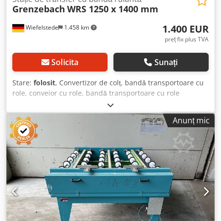
Grenzebach
WRS 1250 x 1400 mm
1.400 EUR
Wiefelstede
1.458 km
preț fix plus TVA
Solicita
Sunați
Stare:
folosit
, Convertizor de colț, bandă transportoare cu
role, conveior cu role, bandă transportoare cu role
acționată, conveior cu role cu extractor, stație de transfer -
Producător: Grenzebach, stație de transfer conveior cu role
Anunț mic
tip WRS -Transmisie: SEW-Eurodrive 0,18 kW 1380/88 rpm /
0,18 kW 71 rpm -Distanță intermediară: 1500 mm -Lungime
de transport: 1250 mm -Distanța dintre axe: 250 mm -
Distanța dintre role: 250 mm -Role: cauciucate
Dodpfxotrhmqj Ahbskr -Ridicare: pneumatică -Lungime
bandă transportoare: 1400 mm / Distanță între benzi: 2x
480 mm -Număr: 1x stație de transfer disponibilă -
Dimensiuni transport: 1740/1550/H680 mm -Greutate: 410
kg