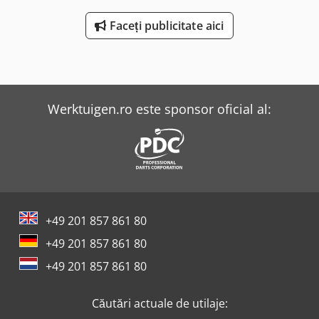
antrenare bandă transportoare: 0,37 kW 88 rot/min -
lățime role: 1440 mm - lungime de transport: 1400 mm -
Faceți publicitate aici
bandă transportoare de transfer: 1400 mm - ridicare
pneumatică - diametru rolă: 105 mm - role: cauciucate
Dkjdpfx Aheb A Hdkober - diametru ax: 25 mm - înălțime
de transport: 950 mm ajustabilă - antrenare: cu curea
dințată - dimensiuni: 1450/1650/H1000 mm - greutate: 420
Werktuigen.ro este sponsor oficial al:
kg
+49 201 857 861 80
+49 201 857 861 80
+49 201 857 861 80
Căutări actuale de utilaje: