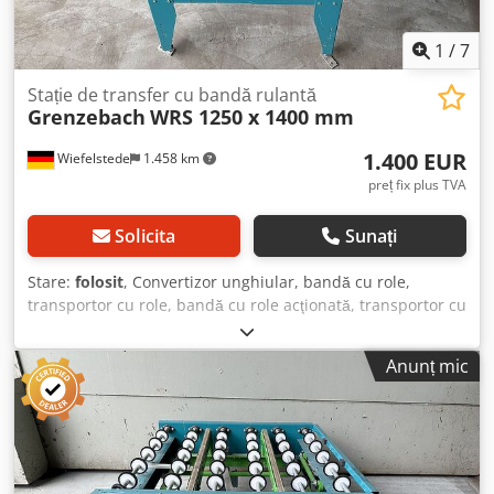
1
/
7
Stație de transfer cu bandă rulantă
Grenzebach
WRS 1250 x 1400 mm
1.400 EUR
Wiefelstede
1.458 km
preț fix plus TVA
Solicita
Sunați
Stare:
folosit
, Convertizor unghiular, bandă cu role,
transportor cu role, bandă cu role acţionată, transportor cu
role, bandă cu role cu extractor, staţie de transfer -
Producător: Grenzebach, staţie de transfer tip bandă cu
Anunț mic
role WRS - Motor de acționare: 0,18 kW 88 rpm - Distanță
intermediară: 1500 mm - Lungime de transport: 1250 mm -
Distanță axe: 250 mm - Distanță role: 250 mm - Role:
cauciucate - Ridicare: pneumatică Dkodstlzgwopfx Ahbjr -
Lungime bandă transportoare: 1400 mm / distanță bandă
500 mm - Cantitate: 2x stații de transfer disponibile - Preț: