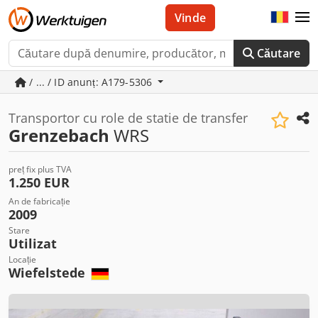
Vinde
Căutare
/ ... / ID anunț: A179-5306
Transportor cu role de statie de transfer
Grenzebach
WRS
preț fix plus TVA
1.250 EUR
An de fabricație
2009
Stare
Utilizat
Locație
Wiefelstede