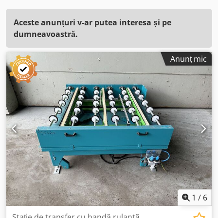
Aceste anunțuri v-ar putea interesa și pe
dumneavoastră.
Anunț mic
1
/
6
Stație de transfer cu bandă rulantă