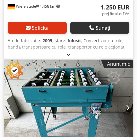
1.250 EUR
Wiefelstede
1.458 km
preț fix plus TVA
Solicita
Sunați
An de fabricație:
2009
, stare:
folosit
, Convertizor cu role,
bandă transportoare cu role, transportor cu role acționat,
bandă cu role cu extractor - construcție robustă - acționare
electrică - motor de acționare bandă cu role: 0,18 kW, 71
Anunț mic
rpm - motor de acționare bandă transportoare: 0,18 kW, 88
rpm - lățime role: 1440 mm - lungime de transport: 1550
mm Dkedsb A S Uyjpfx Ahbsr - transfer bandă
transportoare: 1400 mm - ridicare pneumatică - diametru
rolă: 105 mm - role: cauciucate - diametru ax: 25 mm -
înălțime de transport: 950 mm, reglabilă - acționare prin
curea dințată - disponibil: 1 bandă cu role - preț: per
bucată - dimensiuni: 1550/1650/H950 mm - greutate: 420
kg