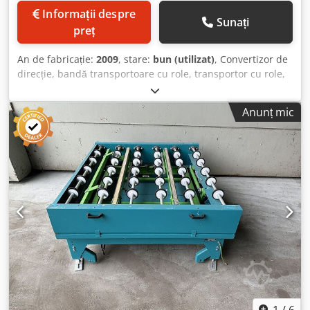
Informații despre
Sunați
preț
An de fabricație:
2009
, stare:
bun (utilizat)
, Convertizor de
direcție, bandă transportoare cu role, transportor cu role,
bandă transportoare cu role acționată, linie cu role,
transportor cu role cu dispozitiv de tragere - Execuție:
Anunț mic
robustă Djdpfx Aob H Ak Iehbjkr - Acționare: electrică -
Motor de acționare bandă cu role: 0,37 kW 71 rpm - Motor
de acționare bandă transportoare: 0,37 kW 88 rpm - Lățime
role: 1440 mm - Lungime de transport: 1400 mm - Transfer
bandă transportoare: 1400 mm - Ridicare pneumatică -
Diametru rolă: 105 mm - Role: cauciucate - Diametru ax: 25
mm - Înălțime de transport: 2150 mm reglabilă - Acționare:
prin curea dințată - Dimensiuni: 1600/1750/H2150 mm -
Greutate: 500 kg
1
/
6