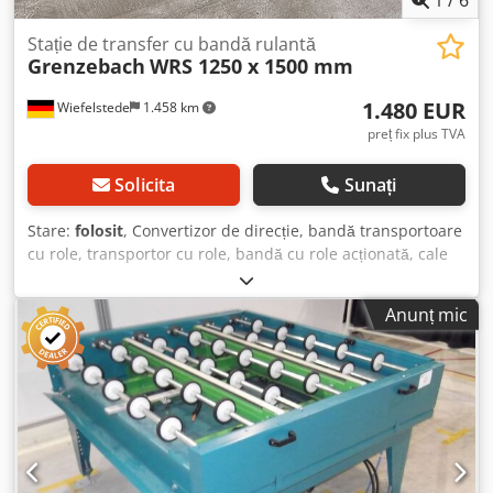
Stație de transfer cu bandă rulantă
Grenzebach
WRS 1250 x 1500 mm
1.480 EUR
Wiefelstede
1.458 km
preț fix plus TVA
Solicita
Sunați
Stare:
folosit
, Convertizor de direcție, bandă transportoare
cu role, transportor cu role, bandă cu role acționată, cale
cu role, transportor cu role cu extragere, stație de transfer
- Producător: Grenzebach, stație de transfer tip bandă cu
Anunț mic
role WRS - Motor de acționare bandă cu role: 0,18 kW 88
rpm - Motor de acționare curea transportoare: 0,37 kW 71
rpm - Dimensiune intermediară: 1500 mm - Lungime de
transport: 1250 mm - Distanță între axe: 250 mm - Distanță
între role: 250 mm - Role: cauciucate - Ridicare:
pneumatică - Lungime bandă transportoare cu curea: 1400
mm / distanță curea 500 mm - Dimensiuni de transport:
1700/1500/H700 mm - Greutate: 397 kg Dkodpfxstlzg Es