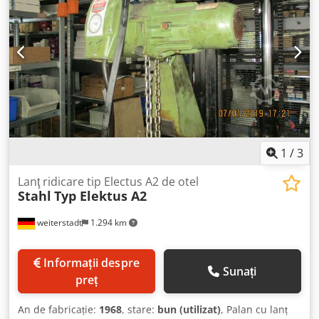
1
/
3
Lanţ ridicare tip Electus A2 de otel
Stahl
Typ Elektus A2
weiterstadt
1.294 km
Informații despre
Sunați
preț
An de fabricație:
1968
, stare:
bun (utilizat)
, Palan cu lanț