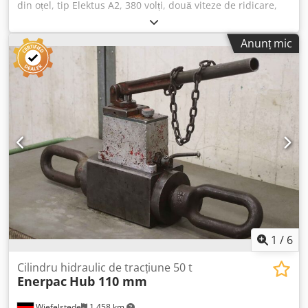
din oțel, tip Elektus A2, 380 volți, două viteze de ridicare,
lungime lanț 3 metri, lungime cablu 12 metri, control prin
telecomandă tip butonieră. Dwsdsd E Akcjpfx Ac Uoa
Anunț mic
1
/
6
Cilindru hidraulic de tracțiune 50 t
Enerpac
Hub 110 mm
Wiefelstede
1.458 km