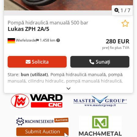
1
/
7
Pompă hidraulică manuală 500 bar
Lukas
ZPH 2A/5
280 EUR
Wiefelstede
1.458 km
preț fix plus TVA
Solicita
Sunați
Stare:
bun (utilizat)
, Pompă hidraulică manuală, pompă
manuală, cilindru hidraulic, pompă manuală hidraulică,
pompă de înaltă presiune, pompă manuală de înaltă
presiune, pompă hidraulică manuală, pompă hidraulică -
Producător: Lukas, pompă hidraulică manuală cu două
trepte - Tip: ZPH 2A/5 Dwjdpfx Acswwqwue Usa - Domeniu
de presiune: max. 500 bar - Cantitate: 1x pompă manuală
disponibilă - Dimensiuni: 900/300/H200 mm - Greutate: 15
kg