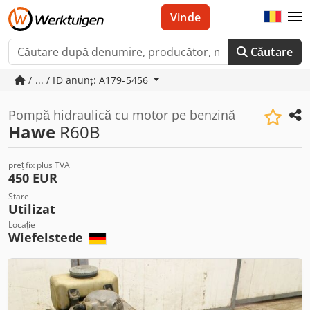
Vinde
Căutare
/ ... / ID anunț: A179-5456
Pompă hidraulică cu motor pe benzină
Hawe
R60B
preț fix plus TVA
450 EUR
Stare
Utilizat
Locație
Wiefelstede