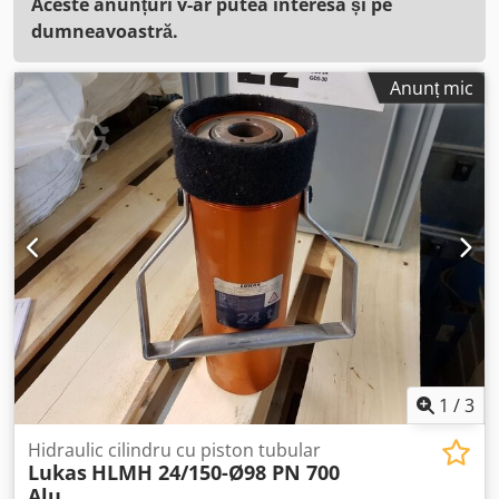
Aceste anunțuri v-ar putea interesa și pe
dumneavoastră.
Anunț mic
1
/
3
Hidraulic cilindru cu piston tubular
Lukas
HLMH 24/150-Ø98 PN 700
Alu