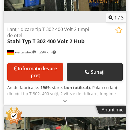
1
/
3
Lanţ ridicare tip T 302 400 Volt 2 timpi
de otel
Stahl
Typ T 302 400 Volt 2 Hub
weiterstadt
1.294 km
Informații despre
Sunați
preț
An de fabricație:
1969
, stare:
bun (utilizat)
, Palan cu lanț
din oțel tip T 302, 400 volți, 2 viteze de ridicare, lungime
lanț 3 metri Djdpfx Acjd E Akkj Ujwa
Anunț mic