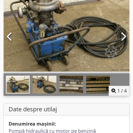
1
/
4
Date despre utilaj
Denumirea mașinii:
Pompă hidraulică cu motor pe benzină