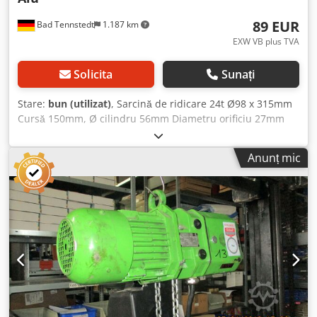
89 EUR
Bad Tennstedt
1.187 km
EXW VB plus TVA
Solicita
Sunați
Stare:
bun (utilizat)
, Sarcină de ridicare 24t Ø98 x 315mm
Cursă 150mm, Ø cilindru 56mm Diametru orificiu 27mm
238kN Dwjdpfx Aovwb Sdoc Uea Disponibilitate: aprox. 130
bucăți Livrare la comandă minimă de 10 bucăți
Anunț mic