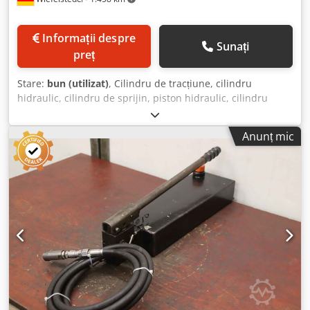
Informații despre
Sunați
preț
Stare:
bun (utilizat)
, Cilindru de tracțiune, cilindru
hidraulic, cilindru de sprijin, piston hidraulic, cilindru
hidraulic de tracțiune -Cilindru hidraulic de tracțiune: cu
pompă manuală integrată -Forță de tracțiune: 50 t Dwedpfx
Anunț mic
Acelxulce Usa -Cursă: 110 mm -Tijă piston: Ø 80 mm -
Conectori: interior 145 x 47 mm, vezi fotografii -Disponibil:
1x cilindru -Preț: per bucată -Dimensiuni: 810/155/H410
mm -Greutate: 66 kg/buc.