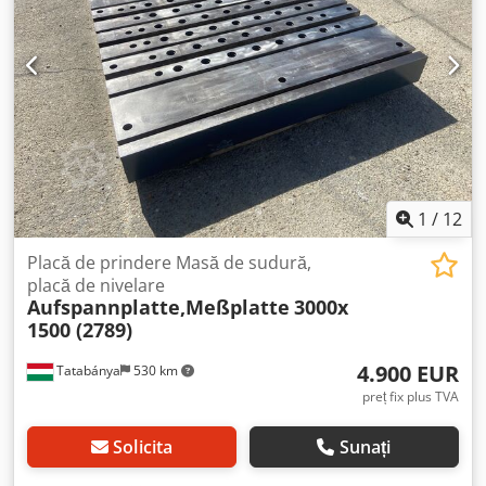
1
/
12
Placă de prindere Masă de sudură,
placă de nivelare
Aufspannplatte,Meßplatte
3000x
1500 (2789)
4.900 EUR
Tatabánya
530 km
preț fix plus TVA
Solicita
Sunați