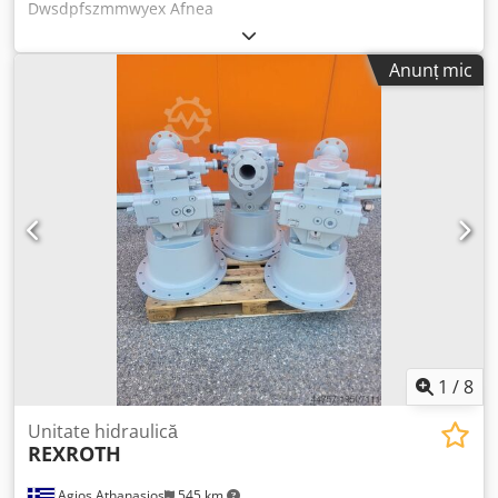
Dwsdpfszmmwyex Afnea
Anunț mic
1
/
8
Unitate hidraulică
REXROTH
Agios Athanasios
545 km