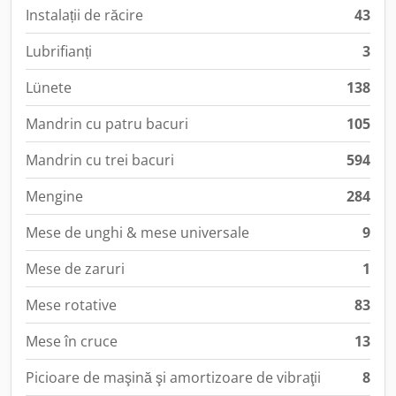
Instalații de răcire
43
Lubrifianți
3
Lünete
138
Mandrin cu patru bacuri
105
Mandrin cu trei bacuri
594
Mengine
284
Mese de unghi & mese universale
9
Mese de zaruri
1
Mese rotative
83
Mese în cruce
13
Picioare de maşină şi amortizoare de vibraţii
8