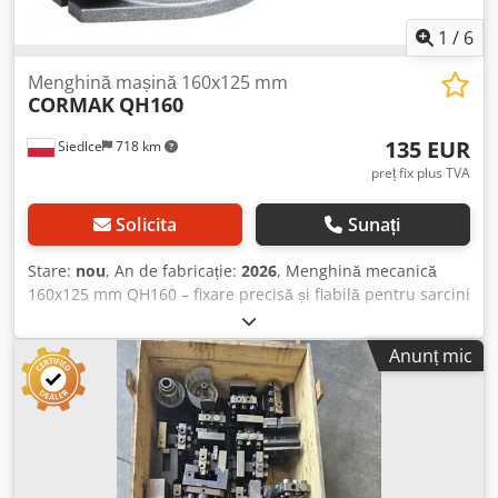
1
/
6
Menghină mașină 160x125 mm
CORMAK
QH160
135 EUR
Siedlce
718 km
preț fix plus TVA
Solicita
Sunați
Stare:
nou
, An de fabricație:
2026
, Menghină mecanică
160x125 mm QH160 – fixare precisă și fiabilă pentru sarcini
care necesită forță mare Menghinele mecanice din seria
QH sunt soluții solide și fiabile, concepute pentru aplicații
Anunț mic
profesionale în prelucrarea metalelor. Modelul QH160, cu
o lățime a falcilor de 160 mm și o distanță maximă între
falci de 125 mm, este ideal pentru lucrările care necesită o
fixare sigură și precisă a piesei de prelucrat. Datorită
construcției sale din fontă de înaltă calitate și a bazei
rotative cu gradație de 360°, menghina asigură