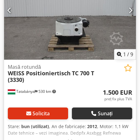
1
/
9
Masă rotundă
WEISS Positioniertisch
TC 700 T
(3330)
1.500 EUR
Tatabánya
530 km
preț fix plus TVA
Solicita
Sunați
Stare:
bun (utilizat)
, An de fabricație:
2012
, Motor: 1,1 kW
Date tehnice – vezi imaginea. Dedpfx Asxbgg Refnewa