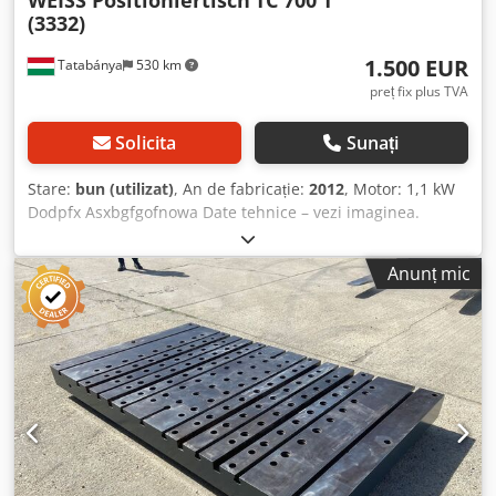
WEISS Positioniertisch
TC 700 T
(3332)
1.500 EUR
Tatabánya
530 km
preț fix plus TVA
Solicita
Sunați
Stare:
bun (utilizat)
, An de fabricație:
2012
, Motor: 1,1 kW
Dodpfx Asxbgfgofnowa Date tehnice – vezi imaginea.
Anunț mic