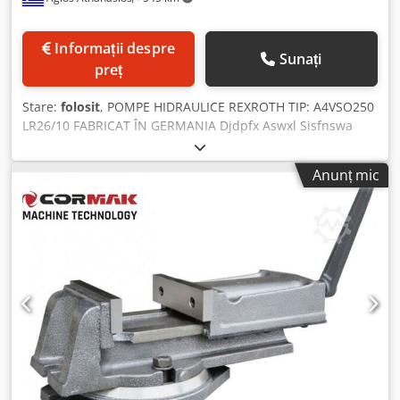
Informații despre
Sunați
preț
Stare:
folosit
, POMPE HIDRAULICE REXROTH TIP: A4VSO250
LR26/10 FABRICAT ÎN GERMANIA Djdpfx Aswxl Sisfnswa
CANTITATE: 3 BUCĂȚI PREȚ PE BUCATĂ: 2.650 EURO EX
WORKS ÎN STARE EXCELENTĂ, GATA DE ÎNCĂRCARE
Anunț mic