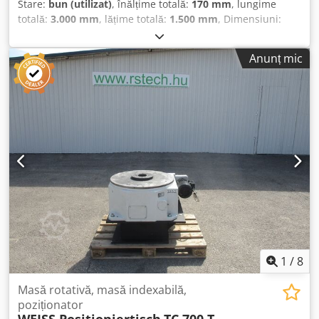
Stare:
bun (utilizat)
, înălțime totală:
170 mm
, lungime
totală:
3.000 mm
, lățime totală:
1.500 mm
, Dimensiuni:
3000x1500x170 mm Dwsdpfxsth Smbo Afnea
Anunț mic
1
/
8
Masă rotativă, masă indexabilă,
poziționator