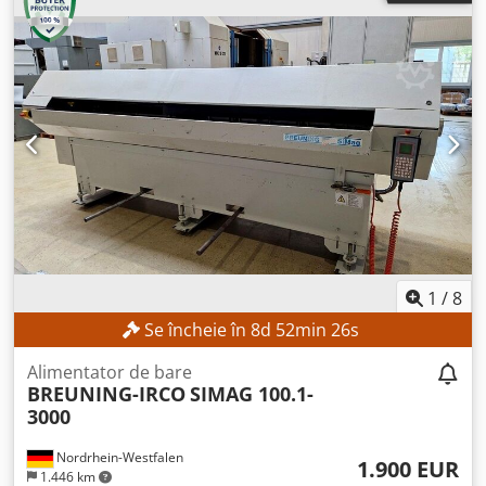
nominală: 85 kW (115 CP) Rezervor de combustibil: 200 l
DETALII DESPRE MAȘINĂ Dimensiuni și greutate
Dimensiuni (L x l x Î): 2.800 x 1.400 x 1.600 mm Greutate:
2.200 kg ECHIPAMENTE Telecomandă radio Mai multe
blocuri cilindrice Unitate hidraulică: externă Conexiuni
pompe cu debit variabil: 2 bucăți, reglabile manual
Conexiuni pompe cu angrenaje mari: 2 bucăți, reglabile
prin turația motorului Conexiune pompă cu angrenaje
mici: 1 bucată, reglabilă prin turația motorului
1
/
8
Se încheie în
8
d
52
min
24
s
Alimentator de bare
BREUNING-IRCO
SIMAG 100.1-
3000
Nordrhein-Westfalen
1.900 EUR
1.446 km