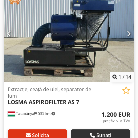
1
/
14
Extracție, ceață de ulei, separator de
fum
LOSMA ASPIROFILTER
AS 7
1.200 EUR
Tatabánya
535 km
preț fix plus TVA
Solicita
Sunați