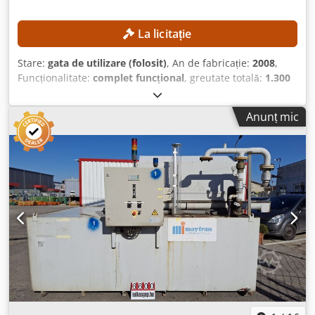
La licitație
Stare:
gata de utilizare (folosit)
, An de fabricație:
2008
,
Funcționalitate:
complet funcțional
, greutate totală:
1.300
kg
, putere:
2 kW (2,72 CP)
, model de controler:
HBG 10
,
lungimea piesei de prelucrat (max.):
3.000 mm
, trecere
Anunț mic
bară:
60 mm
, DETALII TEHNICE Lungimea maximă a piesei
de prelucrat: 3.000 mm Dedpfx Aszqcv Tsfnewa Diametrul
canalului de ghidare: aprox. 60 mm DETALII DESPRE
MAȘINĂ Panoul de comandă: HBG 10 Puterea motorului: 2
kW Greutate: 1.300 kg