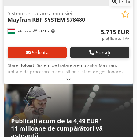
1
/
16
Sistem de tratare a emulsiei
Mayfran
RBF-SYSTEM S78480
5.715 EUR
Tatabánya
532 km
preț fix plus TVA
Solicita
Sunați
Stare:
folosit
, Sistem de tratare a emulsiilor Mayfran,
unitate de procesare a emulsiilor, sistem de gestionare a
așchiilor – mașină folosită Producător: Mayfran Dimensiuni
totale: 3300 x 2100 x 2200 mm Tip: RBF-SYSTEM S78480
Anul fabricației: 2003 Capacitate de procesare și filtrare:
700 l/min Finețea filtrării: 40 ppm > 20 µm Volumul
rezervorului: 7250 l Performanța pompei: 5,5 kW; 600
l/min; 5 bar Djdpjzqbnusfx Afnewa
Publicați acum de la 4,49 EUR
*
11 milioane de cumpărători
vă
așteaptă