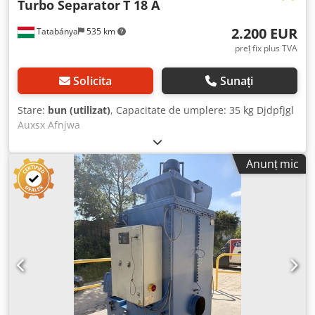
Turbo Separator
T 18 A
2.200 EUR
Tatabánya
535 km
preț fix plus TVA
Solicita
Sunați
Stare:
bun (utilizat)
, Capacitate de umplere: 35 kg Djdpfjgl
Auxsx Afnjwa
Anunț mic