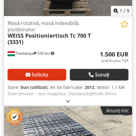
1
/
9
Masă rotativă, masă indexabilă,
poziționator
WEISS Positioniertisch
Tc 700 T
(3331)
1.500 EUR
Tatabánya
530 km
preț fix plus TVA
Solicita
Sunați
Stare:
bun (utilizat)
, An de fabricație:
2012
, Motor: 1,1 kW
Date tehnice – vezi imaginea. Dwsdpexbgfmofx Afnsa
Anunț mic