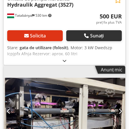
Hydraulik Aggregat
(3527)
500 EUR
Tatabánya
530 km
preț fix plus TVA
Solicita
Sunați
Stare:
gata de utilizare (folosit)
, Motor: 3 kW Dwedszp
Icpjpfx Afnja Rezervor: aprox. 60 litri
Anunț mic