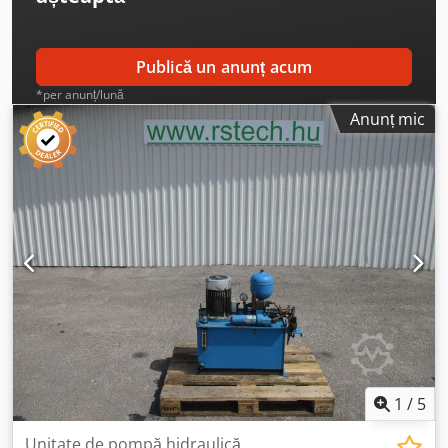
Publică un anunț acum
*per anunț/lună
Anunț mic
1
/
5
Unitate de pompă hidraulică