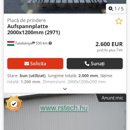
1
/
5
Placă de prindere
Aufspannplatte
2000x1200mm
(2971)
2.600 EUR
Tatabánya
530 km
preț fix plus TVA
Solicita
Sunați
Stare:
bun (utilizat)
, lungime totală:
2.000 mm
, lățime
totală:
1.200 mm
, Dimensiuni: 2000x1200x200 mm
Dwsdpfeur N Sdex Afnea Dimensiunea găurii: 1300x500
mm
Anunț mic