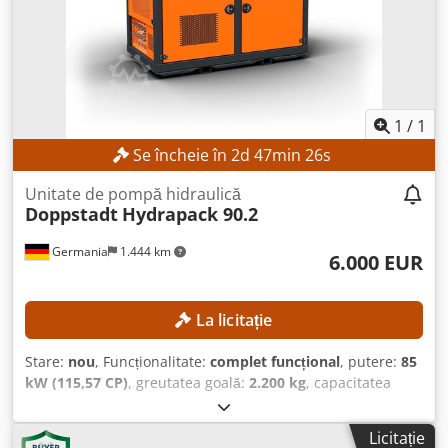
1
/
1
Se încheie în
2
d
47
min
24
s
Unitate de pompă hidraulică
Doppstadt
Hydrapack 90.2
Germania
1.444 km
6.000 EUR
La licitație
Stare:
nou
, Funcționalitate:
complet funcțional
, putere:
85
kW (115,57 CP)
, greutatea goală:
2.200 kg
, capacitatea
rezervorului de combustibil:
200 l
, DETALII TEHNICE Tipul
motorului: Diesel-hidraulic Motor: Deutz TCD 3.6 L4 Normă
Licitație
de emisii: China IV / Etapa IV Dwodpfx Ajznmplsfnja Putere