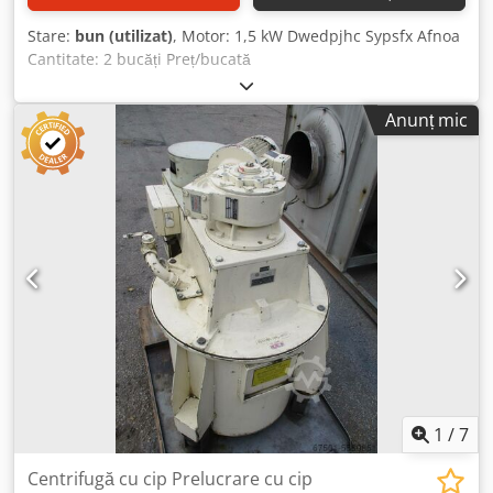
Stare:
bun (utilizat)
, Motor: 1,5 kW Dwedpjhc Sypsfx Afnoa
Cantitate: 2 bucăți Preț/bucată
Anunț mic
1
/
7
Centrifugă cu cip Prelucrare cu cip