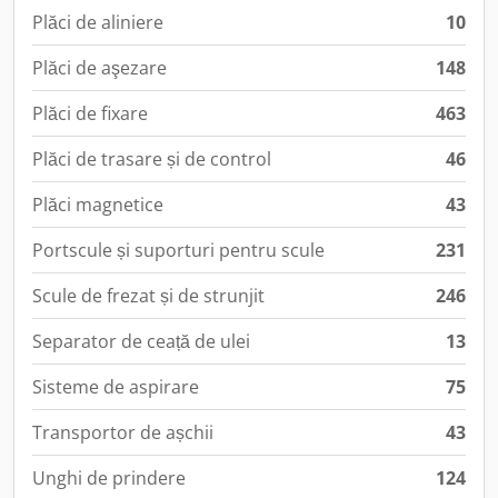
Plăci de aliniere
10
Plăci de aşezare
148
Plăci de fixare
463
Plăci de trasare și de control
46
Plăci magnetice
43
Portscule și suporturi pentru scule
231
Scule de frezat și de strunjit
246
Separator de ceață de ulei
13
Sisteme de aspirare
75
Transportor de așchii
43
Unghi de prindere
124