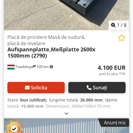
1
/
8
Placă de prindere Masă de sudură,
placă de nivelare
Aufspannplatte,Meßplatte
2600x
1500mm (2790)
4.100 EUR
Tatabánya
530 km
preț fix plus TVA
Solicita
Sunați
Stare:
bun (utilizat)
, lungime totală:
26.000 mm
, lățime
totală:
15.000 mm
, Dimensiuni: 2600x1500x170 mm
Dodpfxeth Sb Ns Afnjwa
Anunț mic