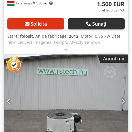
1.500 EUR
Tatabánya
530 km
preț fix plus TVA
Solicita
Sunați
Stare:
folosit
, An de fabricație:
2012
, Motor: 0,75 kW Date
tehnice: vezi imaginea. Dodpfx Afexcty Tenowa
Anunț mic