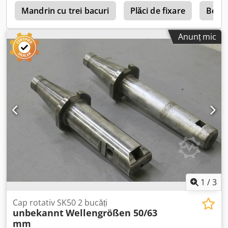
Mandrin cu trei bacuri
Plăci de fixare
Berg 
Anunț mic
1
/
3
Cap rotativ SK50 2 bucăți
unbekannt
Wellengrößen 50/63
mm