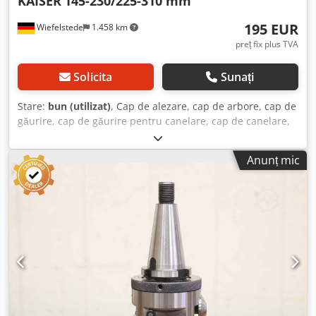
KAISER
145-230/225-310 mm
195 EUR
Wiefelstede
1.458 km
preț fix plus TVA
Solicita
Sunați
Stare:
bun (utilizat)
, Cap de alezare, cap de arbore, cap de
găurire, cap de găurire pentru canelare, cap de canelare,
cap de găurire cu arbore, cap de alezare, unealtă pentru
arbore - Cantitate: 2x unelte pentru arbore - Prindere:
Anunț mic
SK50 - Interval ax: 145-230/225-310 mm - Preț: complet
Dcodpeb A Hvpjfx Af Aek - Greutate: 14 kg/buc