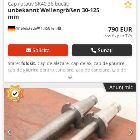
Cap rotativ SK40 36 bucăți
unbekannt
Wellengrößen 30-125
mm
790 EUR
Wiefelstede
1.458 km
preț fix plus TVA
Solicita
Sunați
Stare:
folosit
, Cap de alezare, cap de ax, cap de găurire,
cap de găurire pentru canelare, cap de canelare, cap de
găurire pe ax, cap de alezare, unealtă de ax - Cantitate:
36x unelte de ax Dcedpfx Aec Innrjf Aek - Prindere: SK40 -
Anunț mic
cu: știfturi de prindere CNC - diverse dimensiuni de
arbore: 30-125 mm - Preț: complet - Greutate: 86 kg