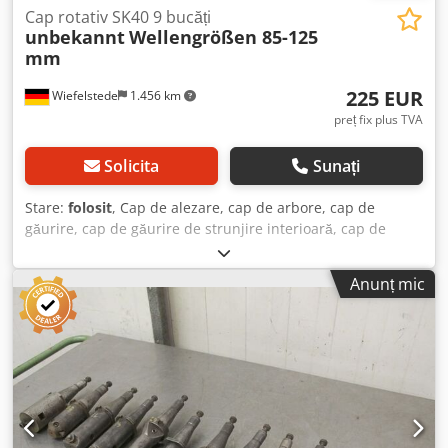
Cap rotativ SK40 9 bucăți
unbekannt
Wellengrößen 85-125
mm
225 EUR
Wiefelstede
1.456 km
preț fix plus TVA
Solicita
Sunați
Stare:
folosit
, Cap de alezare, cap de arbore, cap de
găurire, cap de găurire de strunjire interioară, cap de
strunjire interioară, cap de găurire cu arbore, cap de
alezare, unealtă de arbore - Cantitate: 9 unelte de arbore
Anunț mic
Dcedpfsc Il Ezjx Af Aok - Prindere: SK40 - Dimensiuni
diferite ale arborelui: 85-125 mm - Preț: pentru întregul set
- Greutate: 17 kg