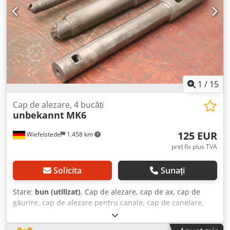
1
/
15
Cap de alezare, 4 bucăți
unbekannt
MK6
125 EUR
Wiefelstede
1.458 km
preț fix plus TVA
Solicita
Sunați
Stare:
bun (utilizat)
, Cap de alezare, cap de ax, cap de
găurire, cap de alezare pentru canale, cap de canelare,
cap de găurire cu ax, cap de alezare, unealtă de ax, cap de
planare și alezare - Cap de alezare: montare MK6, 4 bucăți