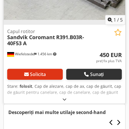
1
/
5
Capul rotitor
Sandvik Coromant
R391.B03R-
40F53 A
450 EUR
Wiefelstede
1.456 km
preț fix plus TVA
Solicita
Sunați
Stare:
folosit
, Cap de alezare, cap de ax, cap de găurit, cap
de găurit pentru canelare, cap de canelare, cap de găurit
pe ax, cap de lărgire, unealtă pentru ax - Producător:
Sandvik Coromant R391.B03R-40F53 A - Prindere: Ø 40 mm
- Prindere unealtă de găurit: 16 x 8 mm Dodpfjc Spm Dsx
Descoperiți mai multe utilaje second-hand
Af Ajck - Diametru unealtă: Ø 435 mm - Greutate: 6,1 kg