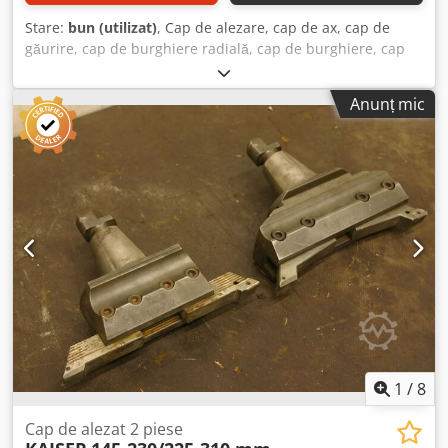
Stare:
bun (utilizat)
, Cap de alezare, cap de ax, cap de
găurire, cap de burghiere radială, cap de burghiere, cap
de găurire pe ax, cap de alezare pe ax, unealtă de ax, cap
de planare și alezare - Cap de alezare: prindere MK5 -
Anunț mic
Dimensiuni ax: Ø 120-140 mm - Dimensiuni: Ø 124 x 253
mm - Greutate: 8,4 kg Dcjdpfxsxc U H Ue Af Aek
1
/
8
Cap de alezat 2 piese