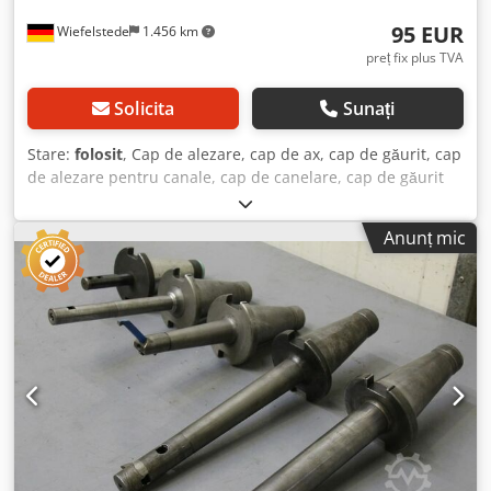
95 EUR
Wiefelstede
1.456 km
preț fix plus TVA
Solicita
Sunați
Stare:
folosit
, Cap de alezare, cap de ax, cap de găurit, cap
de alezare pentru canale, cap de canelare, cap de găurit
pentru ax, cap de alezare pentru ax, unealtă de ax -
Număr: 2x unelte pentru ax Dodpfxsc U Tzpo Af Ajck -
Anunț mic
Prindere: SK50 -1x dimensiune ax: Ø 50 x 250 mm -1x
dimensiune ax: Ø 63 x 200 mm -Preț: pentru set complet -
Greutate: 13,2 kg