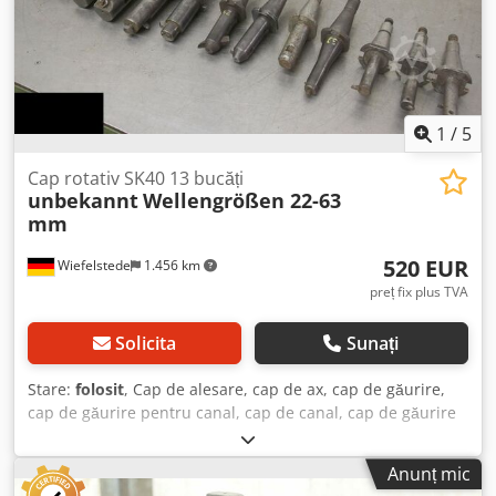
1
/
5
Cap rotativ SK40 13 bucăți
unbekannt
Wellengrößen 22-63
mm
520 EUR
Wiefelstede
1.456 km
preț fix plus TVA
Solicita
Sunați
Stare:
folosit
, Cap de alesare, cap de ax, cap de găurire,
cap de găurire pentru canal, cap de canal, cap de găurire
cu ax, cap de supra-alezat, unealtă pentru ax - Număr: 13
unelte pentru ax - Prindere: SK40 - Dimensiuni variate ale
Anunț mic
axului: 22-63 mm - Preț: pentru set complet - Greutate: