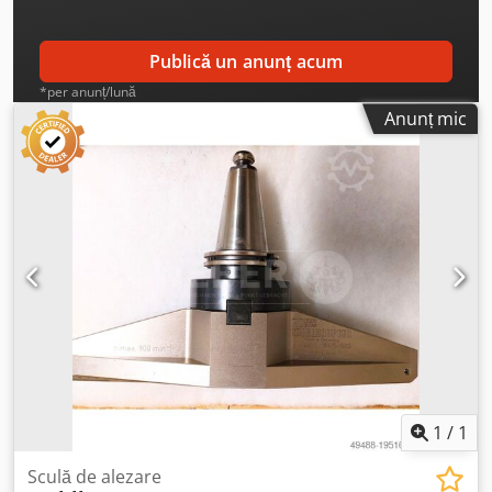
Publică un anunț acum
*per anunț/lună
Anunț mic
1
/
1
Sculă de alezare