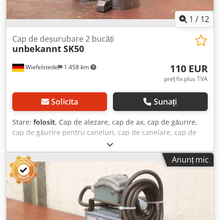
1
/
12
Cap de deșurubare 2 bucăți
unbekannt
SK50
110 EUR
Wiefelstede
1.458 km
preț fix plus TVA
Solicita
Sunați
Stare:
folosit
, Cap de alezare, cap de ax, cap de găurire,
cap de găurire pentru caneluri, cap de canelare, cap de
găurire axială, cap de alezare, unealtă de ax, cap plan-
paralel și de alezare Dcjdpsvahfcjfx Af Aok - Cap de
Anunț mic
alezare: prindere SK50, 2 bucăți - Prindere unealtă: vezi
poze - Dimensiuni arbore: Ø 99 x 150 mm / Ø 79 x 130 mm
- Preț/livrare: complet - Dimensiuni transport:
300/210/H100 mm - Greutate totală: 19,1 kg