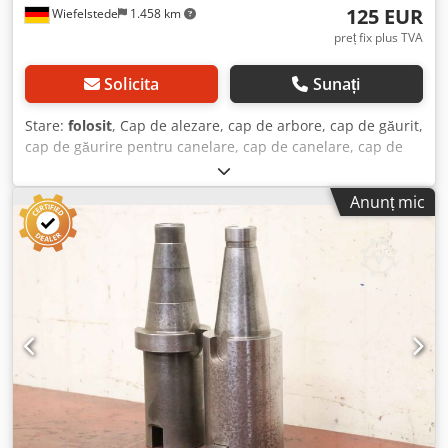
125 EUR
Wiefelstede
1.458 km
preț fix plus TVA
Solicita
Sunați
Stare:
folosit
, Cap de alezare, cap de arbore, cap de găurit,
cap de găurire pentru canelare, cap de canelare, cap de
găurit cu arbore, cap de alezare, unealtă de arbore -
Prindere: SK40 - Prindere unealtă de găurit: 10 mm Dcedjc
Anunț mic
Ih Rtepfx Af Ajk - Cantitate: 1x unelte de arbore disponibile
- Greutate: 3 kg