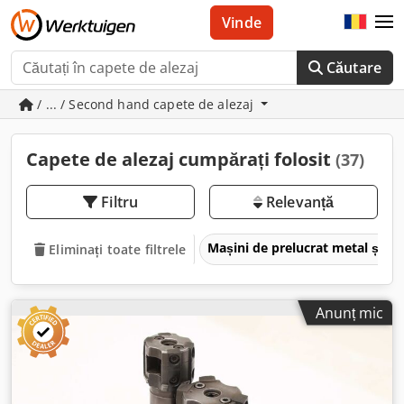
Vinde
Căutare
/ ... / Second hand capete de alezaj
Capete de alezaj cumpărați folosit
(37)
Filtru
Relevanță
Mașini de prelucrat metal și m
Eliminați toate filtrele
Anunț mic