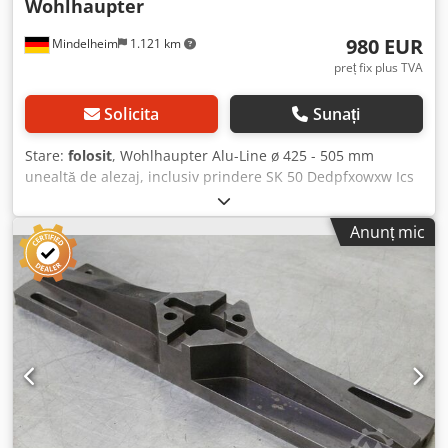
Wohlhaupter
980 EUR
Mindelheim
1.121 km
preț fix plus TVA
Solicita
Sunați
Stare:
folosit
, Wohlhaupter Alu-Line ø 425 - 505 mm
unealtă de alezaj, inclusiv prindere SK 50 Dedpfxowxw Ics
Af Aeck
Anunț mic