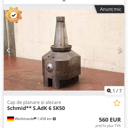
Unelte cu mandrină: capete de alezare, 3 bucăți -
Anunț mic
Dimensiune: Ø 50/57/70 mm -Dimensiuni/Tip: vezi
fotografiile -Livrare/Preț: set complet -Dimensiuni pentru
transport: 180/60/H155 mm -Greutate: 3,3 kg Dcedpfx
Afezta I Ss Aok
1
/
7
Cap de planare și alezare
Schmid**
S.AdK 6 SK50
560 EUR
Wiefelstede
1.458 km
preț fix plus TVA