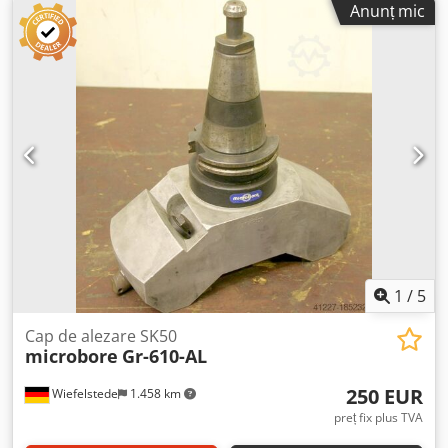
Anunț mic
pentru ax, dispozitiv de rotație, dispozitiv de rotație pentru
recipiente Dedpfx Afotz Huzj Aeck - Cap de ax: 7,4 rot/min -
Reductor: tip Z 8 i = 386 - Motor: Groschopp MDM 100.70
0,25 kW - Arbore: Ø 18 mm - Dimensiuni: 510/185/H240
mm - Greutate: 12,3 kg
1
/
5
Cap de alezare SK50
microbore
Gr-610-AL
250 EUR
Wiefelstede
1.458 km
preț fix plus TVA