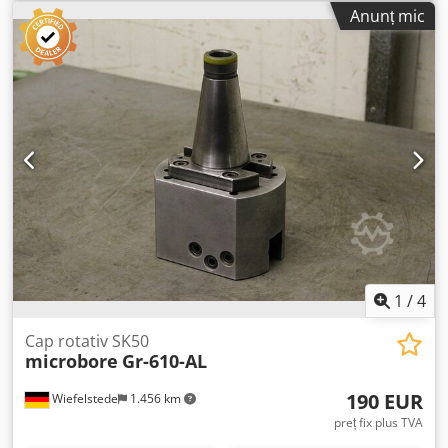
- Prindere: SK40 - Diametru: 120-170 mm - Lungime totală
Anunț mic
unealtă: 300 mm - dotare: șurub de prindere CNC -
Cantitate: 3 unelte de ax disponibile - Preț: per bucată
Dsdpfx Aec Il Egsf Aock - Greutate: 7 kg
1
/
4
Cap rotativ SK50
microbore
Gr-610-AL
190 EUR
Wiefelstede
1.456 km
preț fix plus TVA