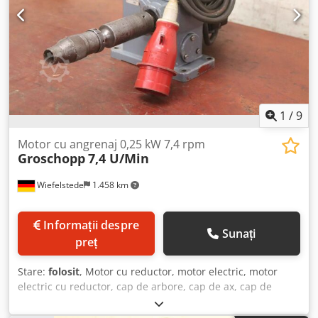
1
/
9
Motor cu angrenaj 0,25 kW 7,4 rpm
Groschopp
7,4 U/Min
Wiefelstede
1.458 km
Informații despre
Sunați
preț
Stare:
folosit
, Motor cu reductor, motor electric, motor
electric cu reductor, cap de arbore, cap de ax, cap de
găurire, cap de găurire pentru strunjire interioară, cap de
strunjire, cap de găurire cu ax, cap de alezaj, unealtă