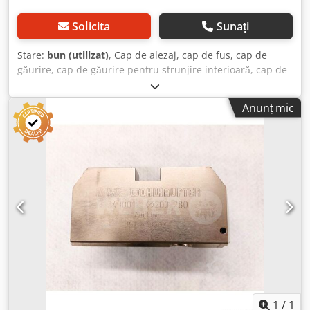
Solicita
Sunați
Stare:
bun (utilizat)
, Cap de alezaj, cap de fus, cap de
găurire, cap de găurire pentru strunjire interioară, cap de
strunjire interioară, cap de găurire cu ax, cap de alezaj,
cap universal de găurire, unealtă de alezat, cap plat -
Anunț mic
Producător: Schmid, Cap plat și de alezaj Dcjdpfx Aoxdwx
Aof Aok -Tip: S.AdK 6 -Prindere: SK50 -Precizie de reglare:
0,01 mm -Dimensiuni: 175/150/H305 mm -Greutate: 24 kg
1
/
1