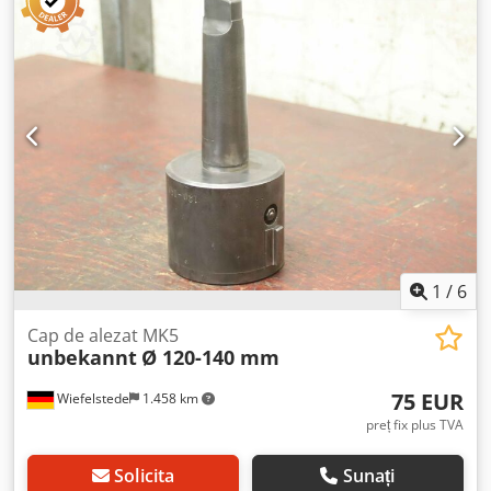
24,3 kg Dcedpec Ih Rrofx Af Aok
1
/
6
Cap de alezat MK5
unbekannt
Ø 120-140 mm
75 EUR
Wiefelstede
1.458 km
preț fix plus TVA
Solicita
Sunați