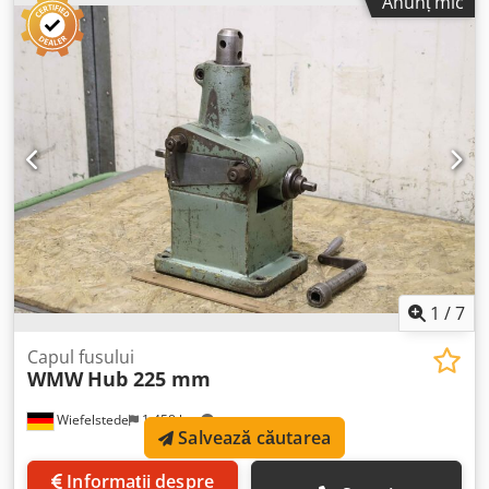
Anunț mic
- Prindere unealtă: 16x16 mm / 11x11 mm, dimensiuni
conform fotografiilor - Livrare/preț: complet Dcsdpexc Uz
Ssfx Af Aok - Dimensiuni transport: 570/270/H65 mm -
Greutate totală: 28,2 kg
1
/
7
Capul fusului
WMW
Hub 225 mm
Wiefelstede
1.458 km
Salvează căutarea
Informații despre