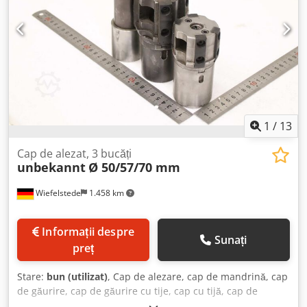
1
/
13
Cap de alezat, 3 bucăți
unbekannt
Ø 50/57/70 mm
Wiefelstede
1.458 km
Informații despre
Sunați
preț
Stare:
bun (utilizat)
, Cap de alezare, cap de mandrină, cap
de găurire, cap de găurire cu tije, cap cu tijă, cap de
găurire cu mandrină, cap de lărgire, unealtă cu mandrină -