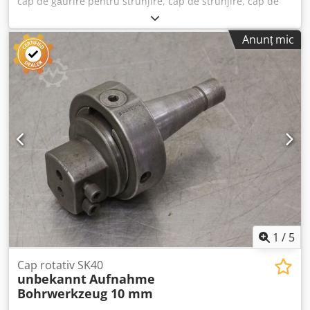
cap de găurire pentru strunjire, cap de strunjire, cap de
găurire cu ax, cap de alezare, unealtă de ax, burghiu de
decupare, cap de tăiere Djdpfjk Hdtxox Af Aeck - Burghiu
Anunț mic
de decupare: cap de găurire / cap de tăiere cu sistem de
răcire - Diametru de găurire: 62 mm - Prindere: MK4 -
Dimensiuni: 740/76/107 mm - Greutate: 5,4 kg
1
/
5
Cap rotativ SK40
unbekannt
Aufnahme
Bohrwerkzeug 10 mm