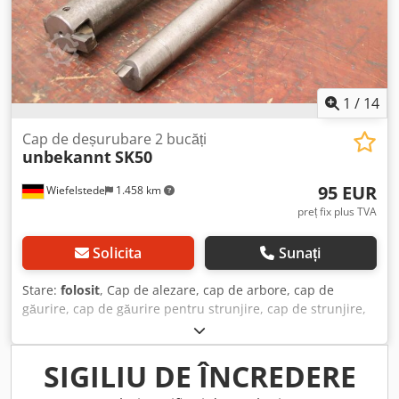
1
/
14
Cap de deșurubare 2 bucăți
unbekannt
SK50
95 EUR
Wiefelstede
1.458 km
preț fix plus TVA
Solicita
Sunați
Stare:
folosit
, Cap de alezare, cap de arbore, cap de
găurire, cap de găurire pentru strunjire, cap de strunjire,
cap de găurire cu arbore, cap de alezare, unealtă pentru
arbore, cap de alezare și planare - Cap de alezare:
prindere SK50, 2 bucăți - Tipul prinderii sculei: vezi
SIGILIU DE ÎNCREDERE
fotografiile - Dimensiune ax: Ø 35 x 250 mm / Ø 49 x 250