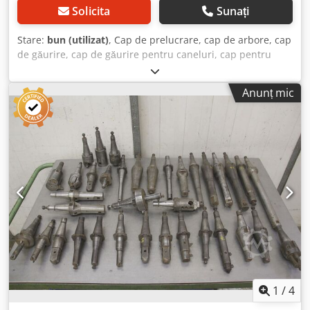
Solicita
Sunați
Stare:
bun (utilizat)
, Cap de prelucrare, cap de arbore, cap
de găurire, cap de găurire pentru caneluri, cap pentru
canelare, cap de găurire cu arbore, cap de alezare, unealtă
de arbore - Unealtă de arbore - Prindere: SK50 - Potrivit
Anunț mic
pentru schimbător automat de scule - Dimensiune arbore -
Dimensiuni: 290/120/H320 mm Dodpfx Afjb Eu Shs Ajck -
Greutate: 12 kg
1
/
4