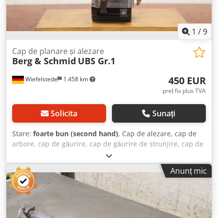
1
/
9
Cap de planare și alezare
Berg & Schmid
UBS Gr.1
450 EUR
Wiefelstede
1.458 km
preț fix plus TVA
Solicita
Sunați
Stare:
foarte bun (second hand)
, Cap de alezare, cap de
arbore, cap de găurire, cap de găurire de strunjire, cap de
strunjire de interior, cap de găurire pentru arbore, cap de
alezare, cap de găurire universal, unealtă de alezare, cap
Anunț mic
de planare - Producător: Schmid, cap de planare și de
alezare - Tip: UBS Gr.1 - Prindere: SK40 - Precizia de
reglare: 0,02 și 0,01 mm - Accesorii: vezi fotografiile -
Dimensiuni valiză: 240/125/H100 mm - Greutate totală: 4,0
kg Dcodsrzvwwspfx Af Ask