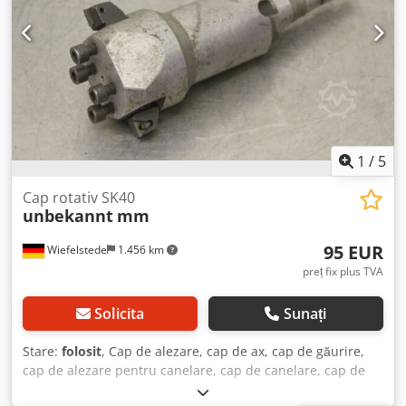
1
/
5
Cap rotativ SK40
unbekannt
mm
95 EUR
Wiefelstede
1.456 km
preț fix plus TVA
Solicita
Sunați
Stare:
folosit
, Cap de alezare, cap de ax, cap de găurire,
cap de alezare pentru canelare, cap de canelare, cap de
găurire pe ax, cap de alezare pentru ax, unealtă pentru ax