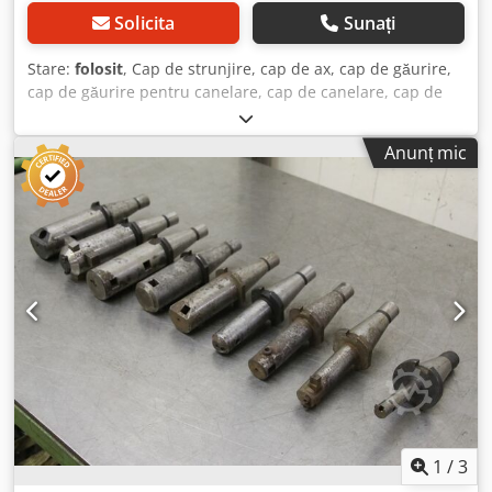
Solicita
Sunați
Stare:
folosit
, Cap de strunjire, cap de ax, cap de găurire,
cap de găurire pentru canelare, cap de canelare, cap de
găurire cu ax, cap de alezare, unealtă pentru ax - Unealtă
pentru ax - Prindere: SK50 Dcedpfx Asd Dh Dgsf Ask -
Anunț mic
Dimensiune ax - Cantitate: 2x prinderi disponibile - Preț:
per bucată - Dimensiuni: 158/115/H250 mm - Greutate: 7,7
kg
1
/
3