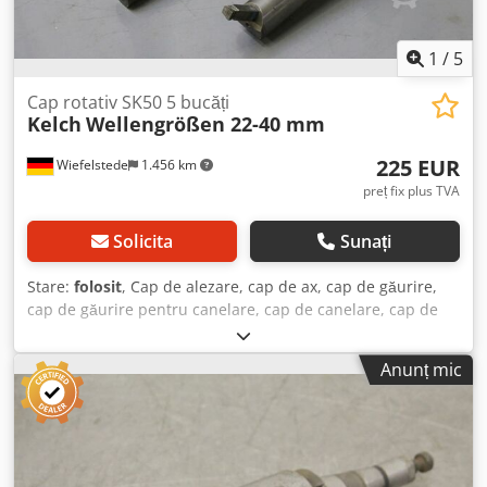
1
/
5
Cap rotativ SK50 5 bucăți
Kelch
Wellengrößen 22-40 mm
225 EUR
Wiefelstede
1.456 km
preț fix plus TVA
Solicita
Sunați
Stare:
folosit
, Cap de alezare, cap de ax, cap de găurire,
cap de găurire pentru canelare, cap de canelare, cap de
găurire pe ax, cap de alezare, unealtă de ax Dodpjc U T
Adjfx Af Ajck - Cantitate: 5x unelte de ax - Prindere: SK50 -
Anunț mic
Diverse dimensiuni ale arborelui: 22/25/30/40 mm - Preț:
complet - Greutate: 19,2 kg