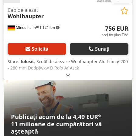
Cap de alezat
Wohlhaupter
756 EUR
Mindelheim
1.121 km
preț fix plus TVA
Solicita
Sunați
Stare:
folosit
, Sculă de alezare Wohlhaupter Alu-Line ø 200
- 280 mm Dedpjwxw D Rofx Af Asck
Publicați acum de la 4,49 EUR
*
11 milioane de cumpărători
vă
așteaptă