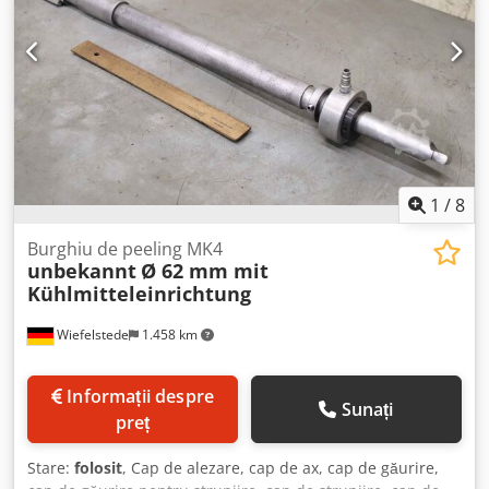
1
/
8
Burghiu de peeling MK4
unbekannt
Ø 62 mm mit
Kühlmitteleinrichtung
Wiefelstede
1.458 km
Informații despre
Sunați
preț
Stare:
folosit
, Cap de alezare, cap de ax, cap de găurire,