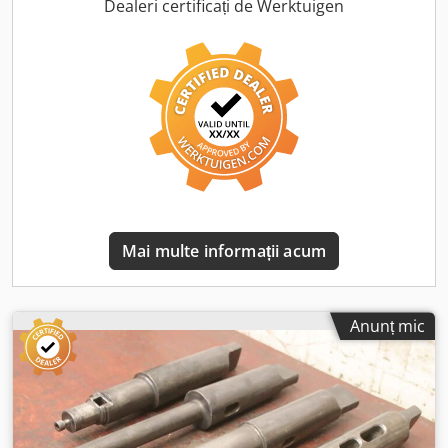
mm - Preț/livrare: complet Dcjdpfxjvahczs Af Ajk -
Dealeri certificați de Werktuigen
Dimensiuni transport: 410/200/H100 mm - Greutate totală:
10,8 kg
Mai multe informații acum
Anunț mic