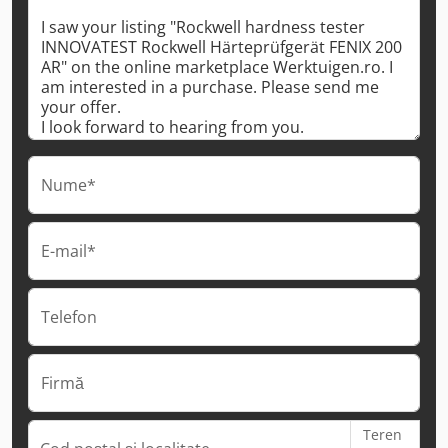
Nume*
E-mail*
Telefon
Firmă
Teren