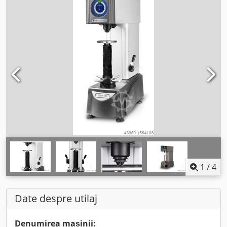
1
/
4
Date despre utilaj
Denumirea mașinii: