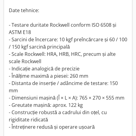
Date tehnice:
- Testare duritate Rockwell conform ISO 6508 și
ASTM E18
- Sarcini de încercare: 10 kgf preîncărcare și 60 / 100
/ 150 kgf sarcină principală
- Scale Rockwell: HRA, HRB, HRC, precum și alte
scale Rockwell
- Indicație analogică de precizie
- Înălțime maximă a piesei: 260 mm
- Distanta de inserție / adâncime de testare: 150
mm
- Dimensiuni mașină (Î × L × A): 765 × 270 × 555 mm
- Greutate mașină: aprox. 122 kg
- Construcție robustă a cadrului din oțel, cu
rigiditate ridicată
- Întreținere redusă și operare ușoară