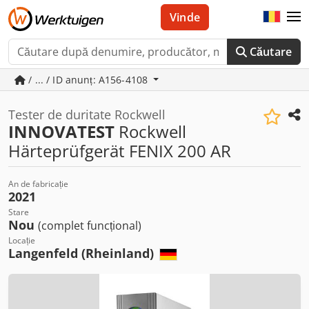
Vinde
Căutare
/ ... / ID anunț: A156-4108
Tester de duritate Rockwell
INNOVATEST
Rockwell
Härteprüfgerät FENIX 200 AR
An de fabricație
2021
Stare
Nou
(complet funcțional)
Locație
Langenfeld (Rheinland)