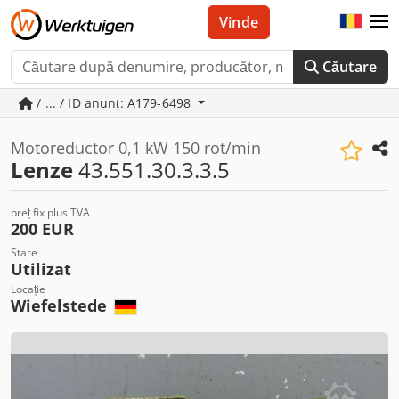
Vinde
Căutare
/ ... / ID anunț: A179-6498
Motoreductor 0,1 kW 150 rot/min
Lenze
43.551.30.3.3.5
preț fix plus TVA
200 EUR
Stare
Utilizat
Locație
Wiefelstede