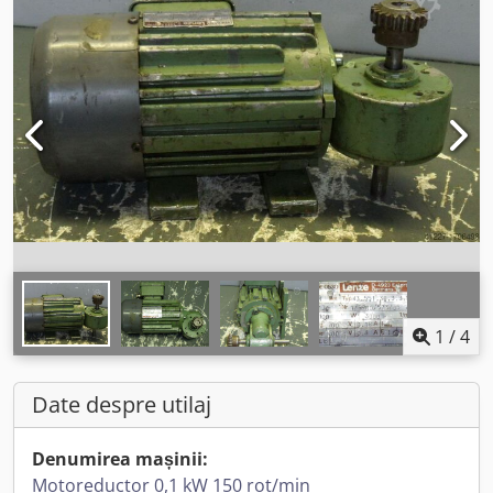
1
/
4
Date despre utilaj
Denumirea mașinii:
Motoreductor 0,1 kW 150 rot/min