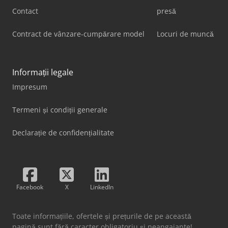
Contact
presă
Contract de vânzare-cumpărare model
Locuri de muncă
Informații legale
Impresum
Termeni și condiții generale
Declarație de confidențialitate
Facebook
X
LinkedIn
Toate informațiile, ofertele și prețurile de pe această
pagină sunt fără caracter obligatoriu și neangajante!