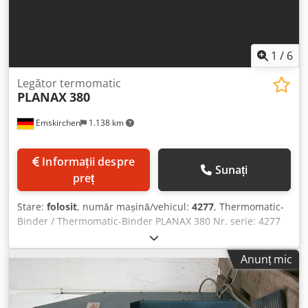
1
/
6
Legător termomatic
PLANAX
380
Emskirchen
1.138 km
Informații despre
Sunați
preț
Stare:
folosit
, număr mașină/vehicul:
4277
, Thermomatic-
Binder / Thermomatic-Binder PLANAX 380 Nr. serie: 4277
Termolegător pentru cotor (Fälzel-Thermobinder) Lungime
maximă de legare: 380 mm Grosime maximă bloc: 60 mm
Anunț mic
Timp de încălzire: aprox. 15 min Viteză de legare: până la
180 exemplare/oră Inspecție online prin Skype-Video
Credpjh Ayc Ujfx Ab Tsf Vă așteptăm cu drag în vizită – mai
multe utilaje în stoc Disponibil imediat – poate fi inspectat