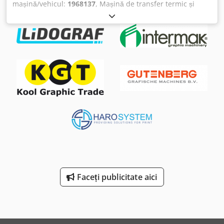
mașină/vehicul:
1968137
, Mașină de transfer termic și
imprimare termică Dimensiunea plăcii: 250 x 250 mm
Cursa: 160 (250) Codpsbq Svasfx Ab Terf Forța de presare:
14 kN
Faceți publicitate aici