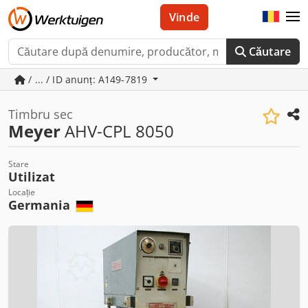
Vinde
Căutare
/ ... / ID anunț: A149-7819
Timbru sec
Meyer
AHV-CPL 8050
Stare
Utilizat
Locație
Germania