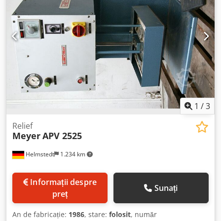
În stoc la Emskirchen / Nürnberg – poate fi testat
1
/
3
Relief
Meyer
APV 2525
Helmstedt
1.234 km
Informații despre
Sunați
preț
An de fabricație:
1986
, stare:
folosit
, număr