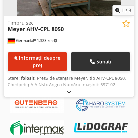
1
/
3
Timbru sec
Meyer
AHV-CPL 8050
Germania
1.323 km
Informații despre
Sunați
preț
Stare:
folosit
, Presă de ștanțare Meyer, tip AHV-CPL 8050.
Chedpebq A A Nsfx Angoa Numărul mașinii: 697102.