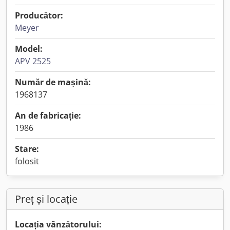
Producător:
Meyer
Model:
APV 2525
Număr de mașină:
1968137
An de fabricație:
1986
Stare:
folosit
Preț și locație
Locația vânzătorului: