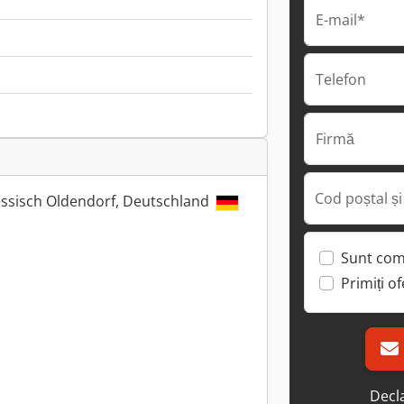
E-mail*
Telefon
Firmă
Cod poștal și
ssisch Oldendorf, Deutschland
Sunt com
Primiți o
Decla