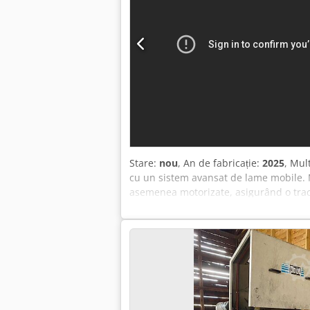
Stare:
nou
, An de fabricație:
2025
, Mul
cu un sistem avansat de lame mobile. 
asemenea motorizate, asigurând o tracți
(Lame Mobile), unitatea de tăiere este 
dinamic pentru a se adapta la diverse ne
extinderii capacității de tăiere: prin 
important de menționat că lamele mont
eficientă de elemente cu lățimi standard
poziționarea lamelor la producții de se