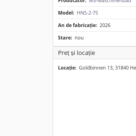
Producător:
MS-Maschinenbau
Model:
HNS-2-75
An de fabricație:
2026
Stare:
nou
Preț și locație
Locație:
Goldbinnen 13, 31840 He