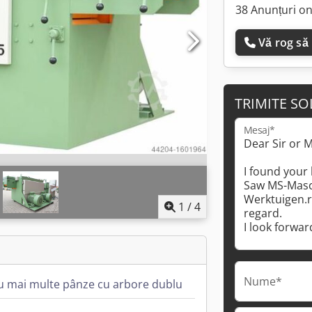
38 Anunțuri on
Vă rog să
TRIMITE SO
Mesaj*
1
/
4
Nume*
u mai multe pânze cu arbore dublu