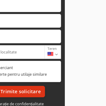
Teren
 localitate
erciant
ferte pentru utilaje similare
Trimite solicitare
rație de confidențialitate