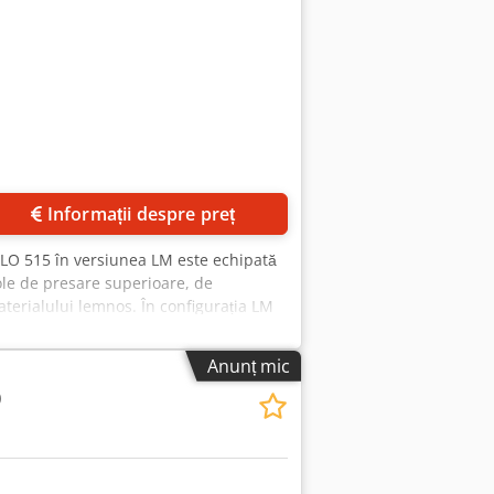
Informații despre preț
ALO 515 în versiunea LM este echipată
le de presare superioare, de
aterialului lemnos. În configurația LM
lame mobile. Acestea pot fi poziționate
ă a acestui model este posibilitatea
Anunț mic
n se poate crește până la șase. Este
0
redefinită, permițând producția
rațiuni care necesită flexibilitate în