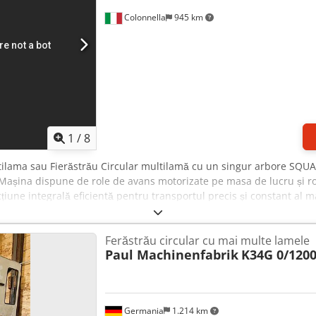
Colonnella
945 km
1
/
8
tilama sau Fierăstrău Circular multilamă cu un singur arbore SQU
Mașina dispune de role de avans motorizate pe masa de lucru și ro
une integrală eficientă pentru transportul precis și constant al m
compusă dintr-o lamă fixă și un număr variabil de una până la trei 
cesități de retezare și tăiere multiplă. O caracteristică distinctiv
Ferăstrău circular cu mai multe lamele
utilizarea unor manșoane speciale, numărul de lame utilizate simulta
Paul Machinenfabrik
K34G 0/120
ate pe aceste manșoane speciale funcționează la o distanță fixă p
izate. Această versatilitate permite mașinii să treacă ușor de la ope
rie cu spațieri fixe de tăiere. Dsdpfx Aehpbxijcaokr
Germania
1.214 km