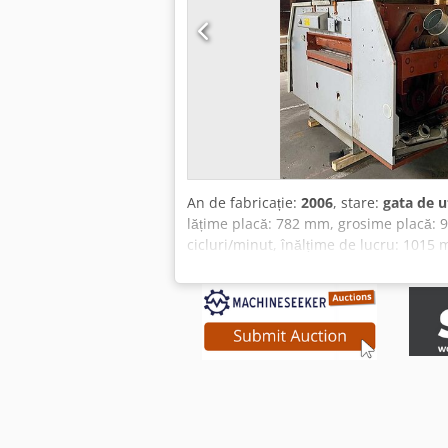
An de fabricație:
2006
, stare:
gata de ut
lățime placă: 782 mm, grosime placă: 
cicluri/minut, înălțime de lucru: 101
Este posibilă vizionarea la fața locului