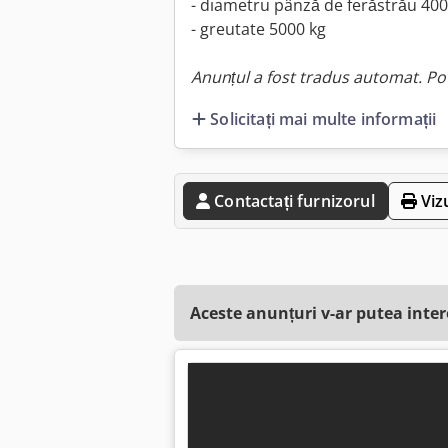
- diametru pânză de ferăstrău 4
- greutate 5000 kg
Anunțul a fost tradus automat. Pot
Solicitați mai multe informații
Contactați furnizorul
Viz
Aceste anunțuri v-ar putea inte