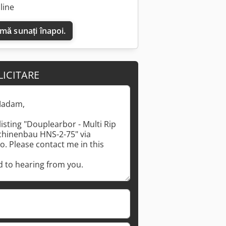
line
 mă sunați înapoi.
LICITARE