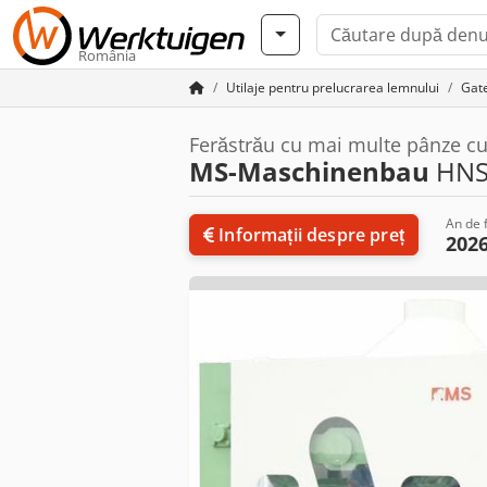
România
Utilaje pentru prelucrarea lemnului
Gat
Ferăstrău cu mai multe pânze c
MS-Maschinenbau
HNS
An de f
Informații despre preț
202