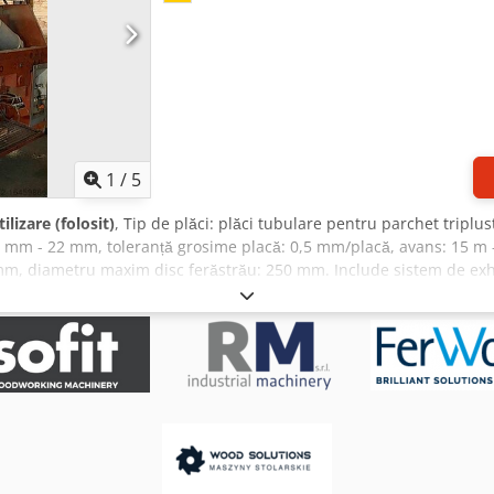
1
/
5
ilizare (folosit)
, Tip de plăci: plăci tubulare pentru parchet triplu
9 mm - 22 mm, toleranță grosime placă: 0,5 mm/placă, avans: 15 m -
5 mm, diametru maxim disc ferăstrău: 250 mm. Include sistem de ex
. Dsdpfot Amc Ijx Acaskr