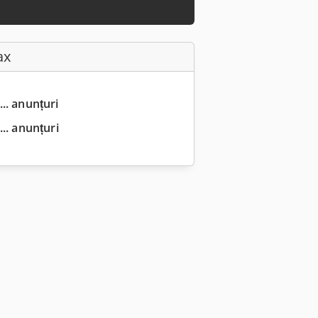
ax
... anunțuri
.. anunțuri