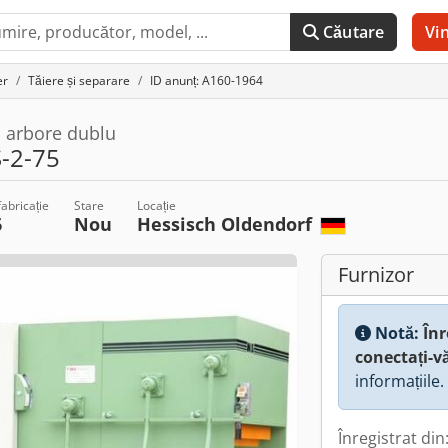
Căutare
Vi
er
Tăiere și separare
ID anunț: A160-1964
u arbore dublu
-2-75
abricație
Stare
Locație
6
Nou
Hessisch Oldendorf
Furnizor
Notă:
Înr
conectați-v
informațiile.
Înregistrat din