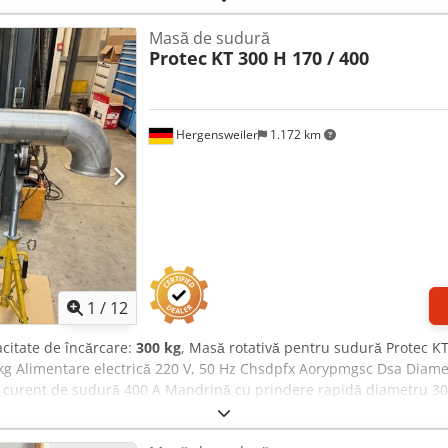
Masă de sudură
Protec
KT 300 H 170 / 400
Hergensweiler
1.172 km
1
/
12
acitate de încărcare:
300 kg
, Masă rotativă pentru sudură Protec KT
50 kg Alimentare electrică 220 V, 50 Hz Chsdpfx Aorypmgsc Dsa Dia
curent de sudură 400 A Mandrină cu prindere rapidă diametru 30
400 mm, cost suplimentar 750 € Motor cu angrenaj cu manivelă, reg
Inclus pedala de comandă la distanţă Indicator digital cu limitare 