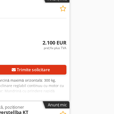
2.100 EUR
preț fix plus TVA
Trimite solicitare
arcină maximă orizontală: 300 kg,
clinare reglabil continuu cu motor cu
tar: Mandrină cu prindere rapidă
Anunț mic
ă, poziționer
erstellba
KT