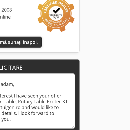
: 2008
nline
 mă sunați înapoi.
LICITARE