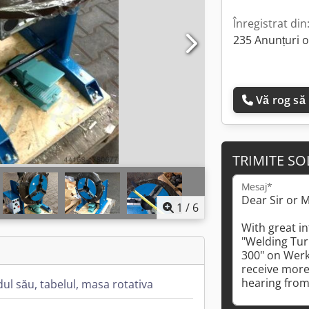
Înregistrat din
235 Anunțuri o
Vă rog să
TRIMITE SO
Mesaj*
1
/
6
ul său, tabelul, masa rotativa