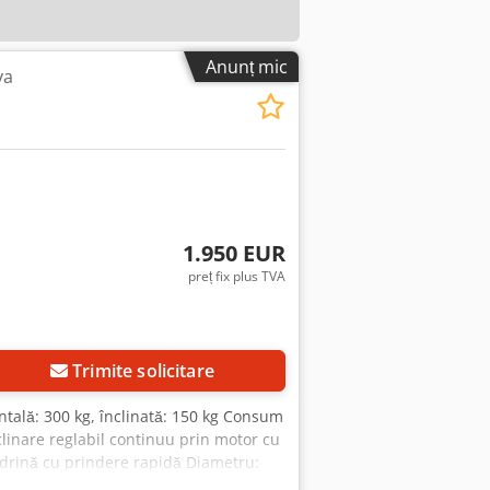
Anunț mic
va
1.950 EUR
preț fix plus TVA
Trimite solicitare
ntală: 300 kg, înclinată: 150 kg Consum
linare reglabil continuu prin motor cu
andrină cu prindere rapidă Diametru: