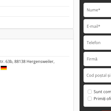
Nume*
E-mail*
Telefon
Firmă
tr. 63b, 88138 Hergensweiler,
Cod poștal și
Sunt com
Primiți o