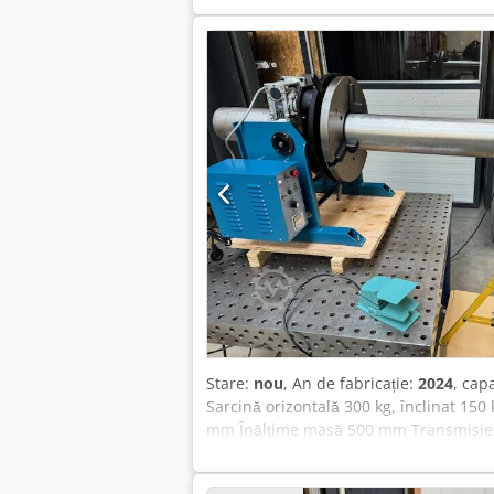
Stare:
nou
, An de fabricație:
2024
, cap
Sarcină orizontală 300 kg, înclinat 1
mm Înălţime masă 500 mm Transmisie 
Mandrină cu prindere rapidă diametru 
continuu 0,01 până la aprox. 5 rot/min 