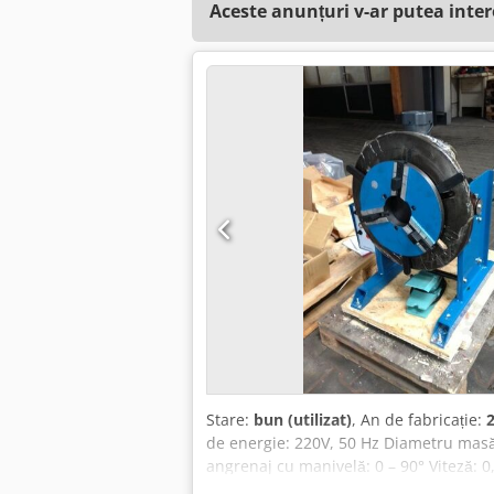
Aceste anunțuri v-ar putea inte
Stare:
bun (utilizat)
, An de fabricație:
de energie: 220V, 50 Hz Diametru masă
angrenaj cu manivelă: 0 – 90° Viteză: 0
300 mm, 450 €