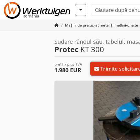
România
Mașini de prelucrat metal și mașini-unelte
Sudare rândul său, tabelul, masa
Protec
KT 300
preț fix plus TVA
Trimite solicitar
1.980 EUR