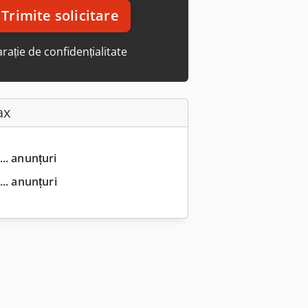
Trimite solicitare
rație de confidențialitate
ax
... anunțuri
.. anunțuri