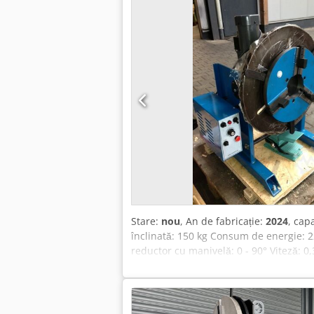
Stare:
nou
, An de fabricație:
2024
, cap
înclinată: 150 kg Consum de energie: 
reductor cu manivelă: 0 - 90° Viteză: 
Codpfx Acsc Ug Tlo Djha Diametru: 30