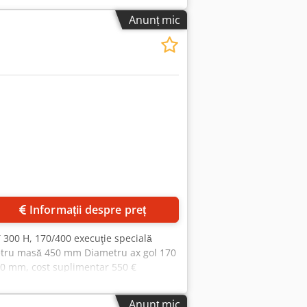
Anunț mic
Informații despre preț
 300 H, 170/400 execuţie specială
metru masă 450 mm Diametru ax gol 170
0 mm, cost suplimentar 550 €
lare continuă 0 - 90° Viteză variabilă
timp de sudură (la cerere)
Anunț mic