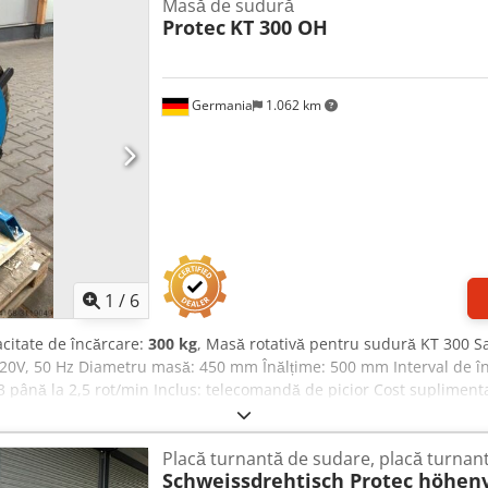
Masă de sudură
Protec
KT 300 OH
Germania
1.062 km
1
/
6
acitate de încărcare:
300 kg
, Masă rotativă pentru sudură KT 300 S
220V, 50 Hz Diametru masă: 450 mm Înălțime: 500 mm Interval de în
0,3 până la 2,5 rot/min Inclus: telecomandă de picior Cost suplimen
0 mm, 450 €
Placă turnantă de sudare, placă turnant
Schweissdrehtisch Protec höhenv