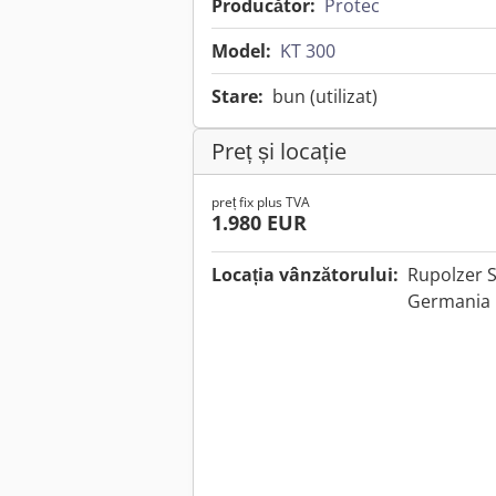
Producător:
Protec
Model:
KT 300
Stare:
bun (utilizat)
Preț și locație
preț fix plus TVA
1.980 EUR
Locația vânzătorului:
Rupolzer S
Germania