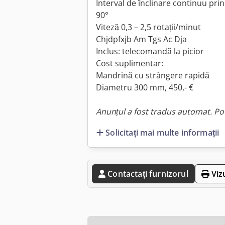
Interval de înclinare continuu pri
90°
Viteză 0,3 – 2,5 rotații/minut
Chjdpfxjb Am Tgs Ac Dja
Inclus: telecomandă la picior
Cost suplimentar:
Mandrină cu strângere rapidă
Diametru 300 mm, 450,- €
Anunțul a fost tradus automat. Pot
Solicitați mai multe informații
Contactați furnizorul
Viz