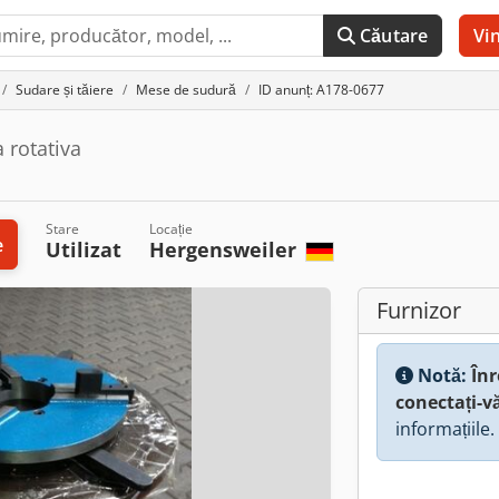
Căutare
Vi
Sudare și tăiere
Mese de sudură
ID anunț: A178-0677
 rotativa
Stare
Locație
e
Utilizat
Hergensweiler
Furnizor
Notă:
Înr
conectați-v
informațiile.