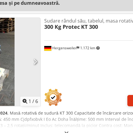
resa și pe dumneavoastră.
Sudare rândul său, tabelul, masa rotati
300 Kg Protec
KT 300
Hergensweiler
1.172 km
1
/
6
2024
, Masă rotativă de sudură KT 300 Capacitate de încărcare orizo
: 450 mm Cjdpfxobvk I Eo Ac Doha Înălțime: 500 mm Interval de înc
,3 – 2,5 rotații/minut Inclus: telecomandă la picior Contra cost: M