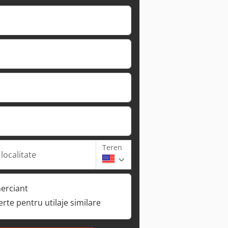
Teren
 localitate
erciant
ferte pentru utilaje similare