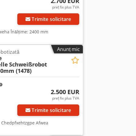
2.700 EUR
preț fix plus TVA
Trimite solicitare
weha Înălțime: 2400 mm
Anunț mic
obotizată
e
lle
Schweißrobot
50mm (1478)
2.500 EUR
preț fix plus TVA
Trimite solicitare
m Chedpfxehtzgpe Afwea