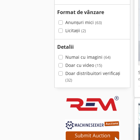
Format de vânzare
Anunțuri mici
(63)
Licitații
(2)
Detalii
Numai cu imagini
(64)
Doar cu video
(15)
Doar distribuitori verificați
(32)