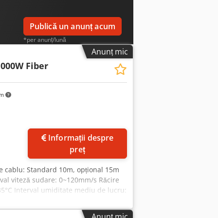
Publică un anunț acum
*per anunț/lună
Anunț mic
1000W Fiber
km
Informații despre
ni
preț
 cablu: Standard 10m, opțional 15m
val viteză sudare: 0~120mm/s Răcire
35°C Interval umiditate mediu de lucru:
Anunț mic