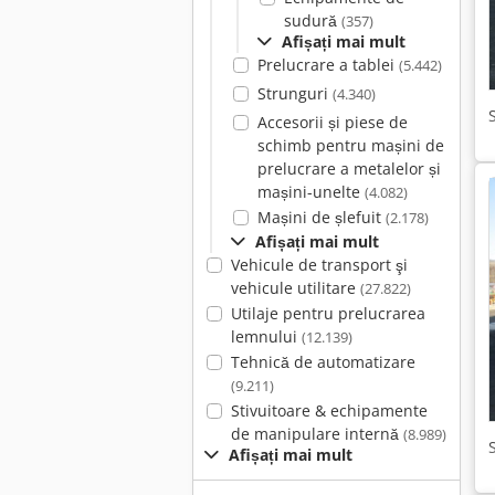
sudură
(357)
Afișați mai mult
Prelucrare a tablei
(5.442)
Strunguri
(4.340)
Accesorii și piese de
schimb pentru mașini de
prelucrare a metalelor și
mașini-unelte
(4.082)
Mașini de șlefuit
(2.178)
Afișați mai mult
Vehicule de transport şi
vehicule utilitare
(27.822)
Utilaje pentru prelucrarea
lemnului
(12.139)
Tehnică de automatizare
(9.211)
Stivuitoare & echipamente
de manipulare internă
(8.989)
Afișați mai mult