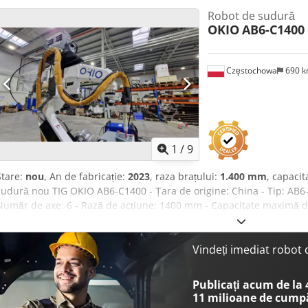
Robot de sudură
OKIO
AB6-C1400
Częstochowa
690 
1
/
9
Stare:
nou
, An de fabricație:
2023
, raza brațului:
1.400 mm
, capacit
sudură nou TIG OKIO AB6-C1400 - Țara de origine: China - Tip: AB
Număr de axe: 6 - Rază de acțiune: 1400 mm - Capacitate maximă d
Telecomandă - Dispozitiv de avans sârmă - Sursă de sudură: TIG W
Vindeți imediat robot
Publicați acum de la
11 milioane de cump