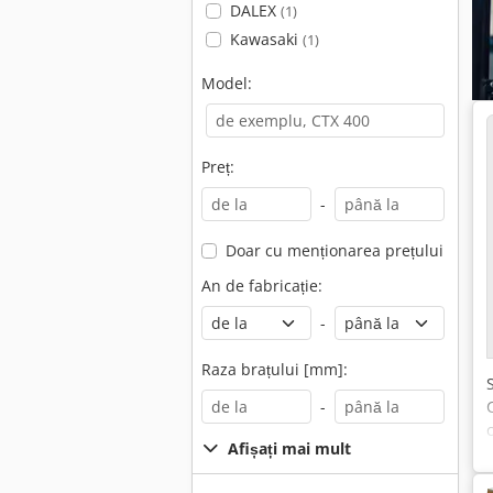
DALEX
(1)
Kawasaki
(1)
Model:
Preț:
-
Doar cu menționarea prețului
An de fabricație:
-
Raza brațului [mm]:
-
Afișați mai mult