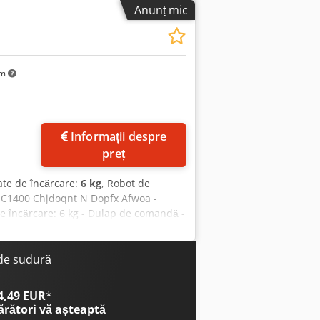
Anunț mic
km
Informații despre
preț
ate de încărcare:
6 kg
, Robot de
6-C1400 Chjdoqnt N Dopfx Afwoa -
e încărcare: 6 kg - Dulap de comandă -
SM400R - Răcitor
 de sudură
 4,49 EUR
*
ărători
vă așteaptă