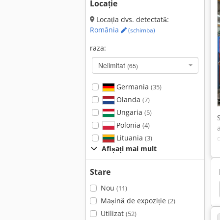
Locație
Locația dvs. detectată:
România
(schimba)
raza:
Nelimitat
(65)
Germania
(35)
Olanda
(7)
Ungaria
(5)
Polonia
(4)
Lituania
(3)
Afișați mai mult
Stare
Nou
Id
Trumpf Truarc Weld 1000
Panasonic Robot
(11)
Mașină de expoziție
(2)
Utilizat
(52)