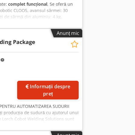
tate:
complet funcțional
, Se oferă un
robotic CLOOS, avansul sârmei: 30
ei de sârmă din aluminiu: 4 kg,
utatea sursei de sudură: aprox. 190
/235 mm, greutatea dispozitivului de
Anunț mic
 sarcina utilă: aprox. 10 kg, raza
ding Package
prox. 3500 kg, sistem de control:
OS WPV-DP-10000 N, număr: 2. 4) Surse
ctric principal CLOOS. 6) Sistem de
m
te periferice. Vizitarea este posibilă
Informații despre
preț
I PENTRU AUTOMATIZAREA SUDURII
ați producția de sudură cu ajutorul unui
le Lorch Cobot Welding Solutions sunt
 • Tehnologie robotică de înaltă
 sudură de la Lorch; • Software de