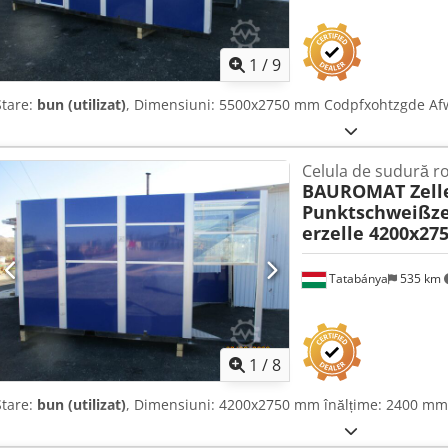
1
/
9
Stare:
bun (utilizat)
, Dimensiuni: 5500x2750 mm Codpfxohtzgde Af
Celula de sudură r
BAUROMAT Zell
Punktschweißze
erzelle 4200x27
Tatabánya
535 km
1
/
8
Stare:
bun (utilizat)
, Dimensiuni: 4200x2750 mm înălțime: 2400 m