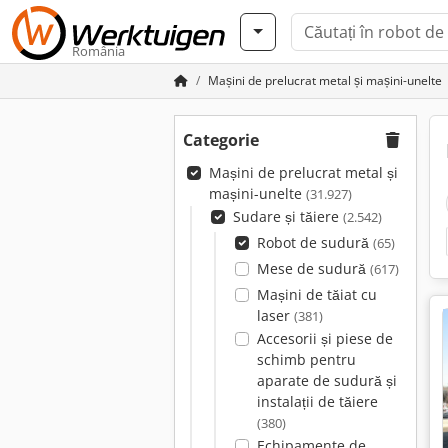
România
Mașini de prelucrat metal și mașini-unelte
Categorie
Mașini de prelucrat metal și
mașini-unelte
(31.927)
Sudare și tăiere
(2.542)
Robot de sudură
(65)
Mese de sudură
(617)
Mașini de tăiat cu
laser
(381)
Accesorii și piese de
schimb pentru
aparate de sudură și
instalații de tăiere
(380)
Echipamente de