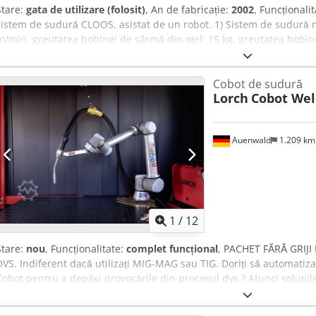
Stare:
gata de utilizare (folosit)
, An de fabricație:
2002
, Funcționali
sistem de sudură CLOOS, asistat de un robot. 1) Sistem de sudură 
m/min, greutatea bobinei de sârmă din oțel: 15 kg, greutatea bobin
dimensiunile sursei de sudură X/Y/Z: 1245 mm/470 mm/930 mm, gre
kg, dimensiunile dispozitivului de avans al sârmei: 680 mm/410 mm
Cobot de sudură
avans al sârmei: aprox. 24 kg. 2) Robot de sudură CLOOS ROMAT 310,
Lorch
Cobot Wel
maximă: aprox. 1540 mm, greutatea maximă a piesei de prelucrat: a
CLOOS ROTROL II-D. 3) Poziționator pentru piese de prelucrat CLO
de curent de sudură CLOOS GLC 503 Quinto, număr: 2. 5) Tablou ele
Auenwald
1.209 k
aspirare a fumului de sudură. Include gard de protecție și echipamen
la cerere. Codpfx Aezli Acsfwsha
1
/
12
Stare:
nou
, Funcționalitate:
complet funcțional
, PACHET FĂRĂ GRIJ
DVS. Indiferent dacă utilizați MIG-MAG sau TIG. Doriți să automatiz
Cobot pentru a depăși provocările din procesul dvs.? Atunci soluții
alegerea perfectă! Pachetul complet și perfect sincronizat reunește:
calitate de la liderul de piață Universal; • Tehnologie inovatoare de