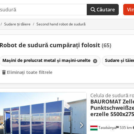
Căutare
Vi
Sudare și tăiere
Second hand robot de sudură
Robot de sudură cumpărați folosit
(65)
Mașini de prelucrat metal și mașini-unelte
Sudare și tăi
Eliminați toate filtrele
Celula de sudură r
BAUROMAT Zell
Punktschweißze
erzelle 5500x27
Tatabánya
535 km