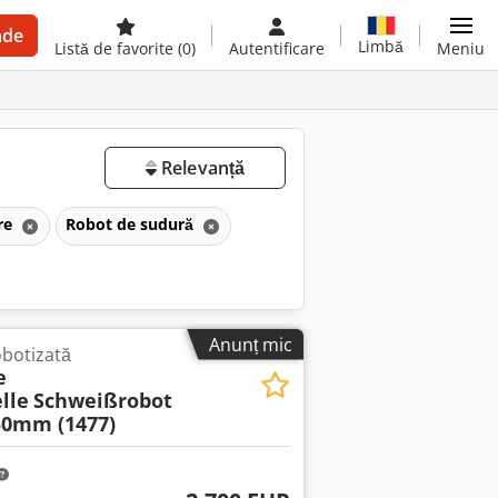
nde
Limbă
Listă de favorite
(0)
Autentificare
Meniu
Relevanță
ere
Robot de sudură
Anunț mic
obotizată
e
lle
Schweißrobot
50mm (1477)