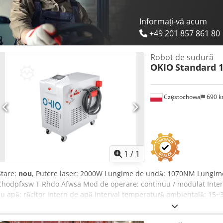
Informați-vă acum
+49 201 857 861 80
Robot de sudură
OKIO
Standard 
Częstochowa
690 
Solicită mai multe
imagi
1
/
1
Stare:
nou
, Putere laser: 2000W Lungime de undă: 1070NM Lungime
Chodpfxsw T Rhdo Afwsa Mod de operare: continuu / modulat Inter
cu apă: răcitor intern de apă Interval temperatură ambientală: 15~