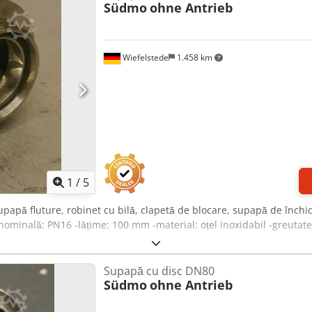
Südmo
ohne Antrieb
Wiefelstede
1.458 km
1
/
5
upapă fluture, robinet cu bilă, clapetă de blocare, supapă de închi
ominală: PN16 -lățime: 100 mm -material: oțel inoxidabil -greutate:
Supapă cu disc DN80
Südmo
ohne Antrieb