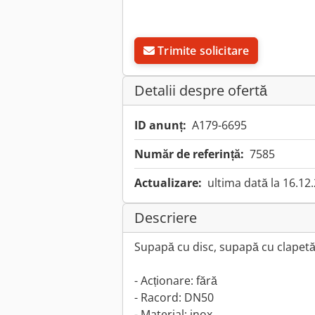
Trimite solicitare
Detalii despre ofertă
ID anunț:
A179-6695
Număr de referință:
7585
Actualizare:
ultima dată la 16.12
Descriere
Supapă cu disc, supapă cu clapetă,
- Acționare: fără
- Racord: DN50
- Material: inox