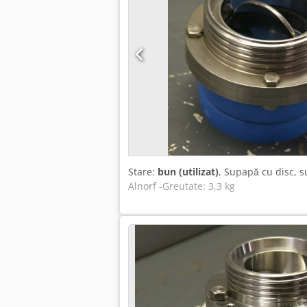
Stare:
bun (utilizat)
, Supapă cu disc, s
Alnorf -Greutate: 3,3 kg