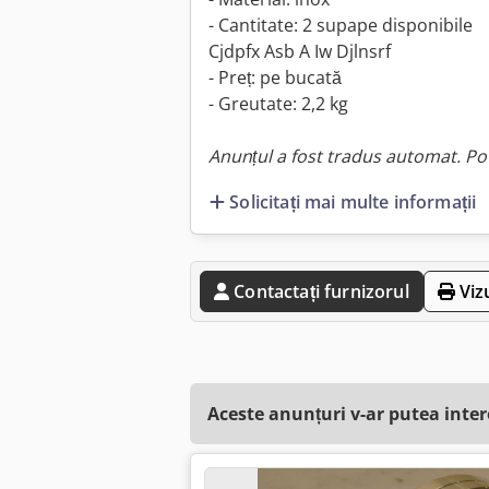
- Cantitate: 2 supape disponibile
Cjdpfx Asb A Iw Djlnsrf
- Preț: pe bucată
- Greutate: 2,2 kg
Anunțul a fost tradus automat. Pot
Solicitați mai multe informații
Contactați furnizorul
Viz
Aceste anunțuri v-ar putea inte