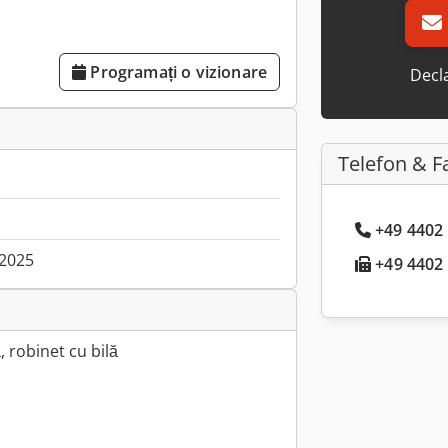
Programați o vizionare
Decla
Telefon & F
+49 4402 
.2025
+49 4402 .
 robinet cu bilă