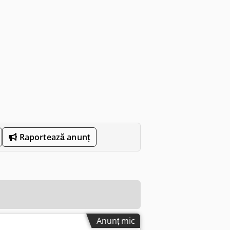
Raportează anunț
Anunț mic