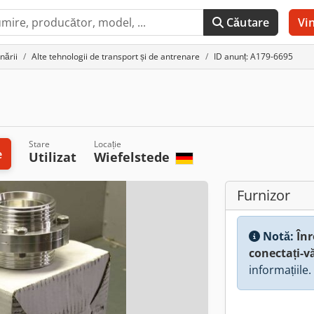
Căutare
Vi
nării
Alte tehnologii de transport și de antrenare
ID anunț: A179-6695
Stare
Locație
e
Utilizat
Wiefelstede
Furnizor
Notă:
Înr
conectați-v
informațiile.