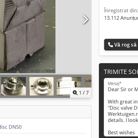
Înregistrat din
13.112 Anunțur
Vă rog să
TRIMITE SO
Mesaj*
1
/
7
disc DN50