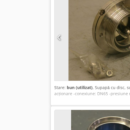
Stare:
bun (utilizat)
, Supapă cu disc, s
acționare -conexiune: DN65 -presiune n