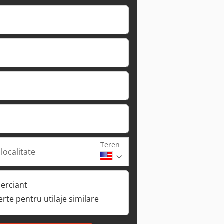
Teren
 localitate
erciant
ferte pentru utilaje similare