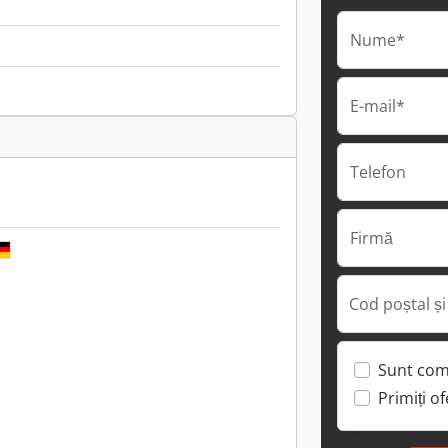
Nume*
E-mail*
Telefon
Firmă
Cod poștal și
Sunt com
Primiți o