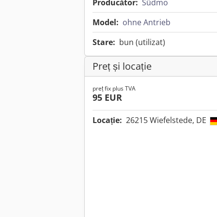
Producător:
Südmo
Model:
ohne Antrieb
Stare:
bun (utilizat)
Preț și locație
preț fix plus TVA
95 EUR
Locație:
26215 Wiefelstede, DE