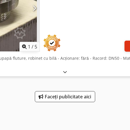
1
/
5
papă fluture, robinet cu bilă - Acționare: fără - Racord: DN50 - Mate
Faceți publicitate aici