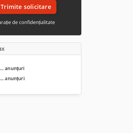
Trimite solicitare
rație de confidențialitate
ax
... anunțuri
.. anunțuri