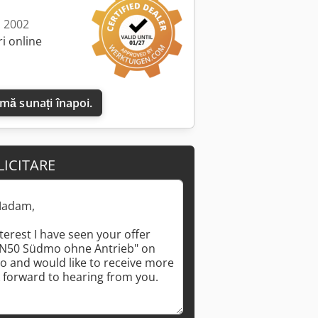
: 2002
i online
 mă sunați înapoi.
LICITARE