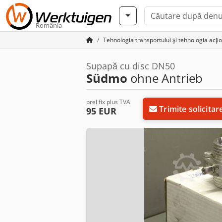
România
Tehnologia transportului şi tehnologia acţio
Supapă cu disc DN50
Südmo
ohne Antrieb
preț fix plus TVA
Trimite solicitar
95 EUR