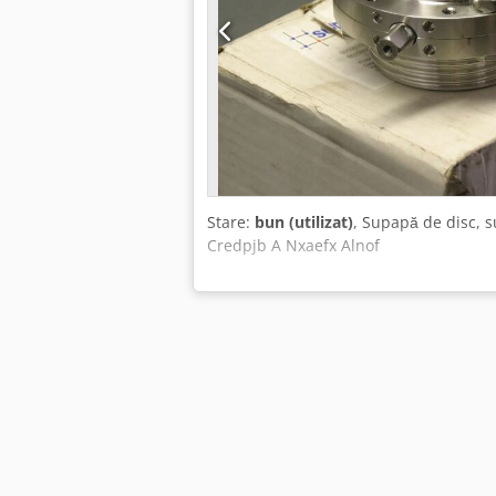
Stare:
bun (utilizat)
, Supapă de disc, su
Credpjb A Nxaefx Alnof