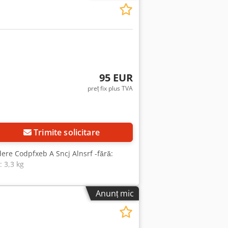
95 EUR
preț fix plus TVA
Trimite solicitare
dere Codpfxeb A Sncj Alnsrf -fără:
 3,3 kg
Anunț mic