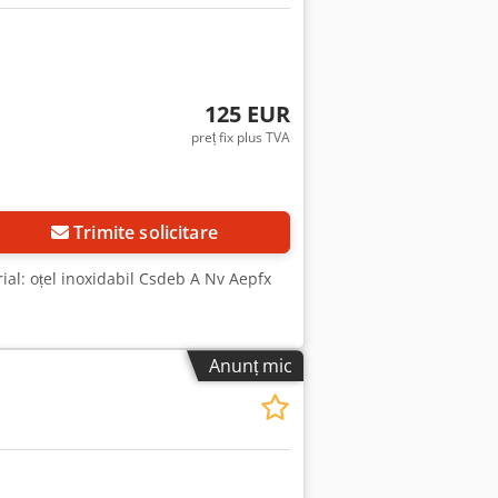
125 EUR
preț fix plus TVA
Trimite solicitare
ial: oțel inoxidabil Csdeb A Nv Aepfx
Anunț mic