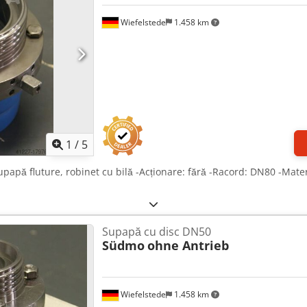
Wiefelstede
1.458 km
1
/
5
upapă fluture, robinet cu bilă -Acționare: fără -Racord: DN80 -Mater
Supapă cu disc DN50
Südmo
ohne Antrieb
Wiefelstede
1.458 km