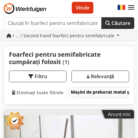
Vinde
Căutare
/ ... / Second hand foarfeci pentru semifabricate
Foarfeci pentru semifabricate
cumpărați folosit
(1)
Filtru
Relevanță
Mașini de prelucrat metal și m
Eliminați toate filtrele
Anunț mic