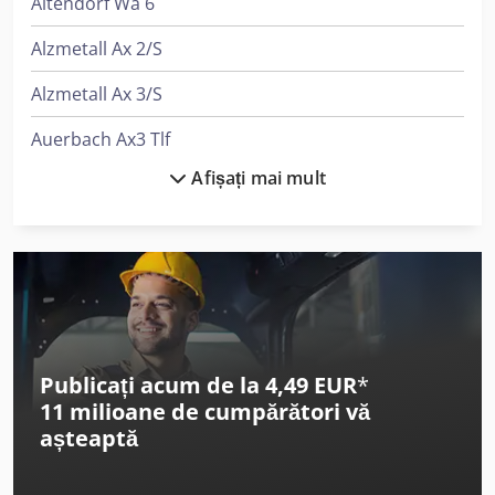
Altendorf Wa 6
Alzmetall Ax 2/S
Alzmetall Ax 3/S
Auerbach Ax3 Tlf
Afișați mai mult
Berg & Schmid Prese Pneumatice
Daf Lf
Ep Epl154
Felder G 380
Felder G 480
Publicați acum de la 4,49 EUR
*
11 milioane de cumpărători
vă
Felder K 700 S
așteaptă
Felder Kf 700 S Professional