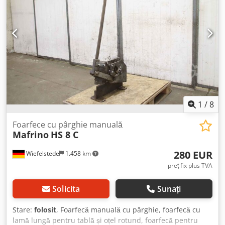
1
/
8
Foarfece cu pârghie manuală
Mafrino
HS 8 C
280 EUR
Wiefelstede
1.458 km
preț fix plus TVA
Solicita
Sunați
Stare:
folosit
, Foarfecă manuală cu pârghie, foarfecă cu
lamă lungă pentru tablă și oțel rotund, foarfecă pentru