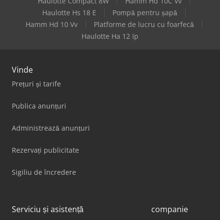
Haulotte Compact 8W
Hamm Hd 10C Vv
Haulotte Hs 18 E
Pompă pentru șapă
Hamm Hd 10 Vv
Platforme de lucru cu foarfecă
Haulotte Ha 12 Ip
Vinde
Prețuri și tarife
Publica anunțuri
Administrează anunțuri
Rezervați publicitate
Sigiliu de încredere
Serviciu și asistență
companie