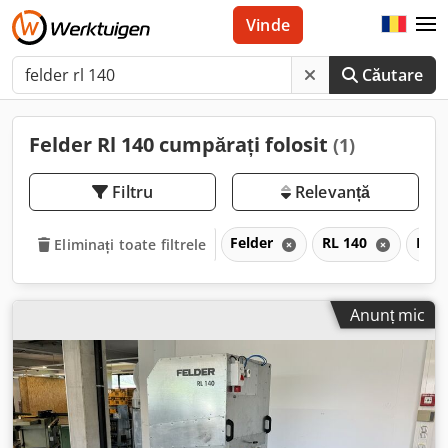
Vinde
Căutare
Felder Rl 140 cumpărați folosit
(1)
Filtru
Relevanță
Felder
RL 140
RL
Eliminați toate filtrele
Anunț mic