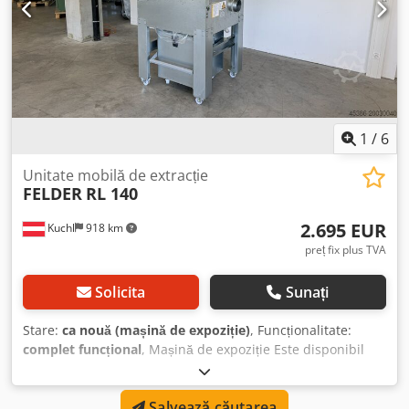
1
/
6
Unitate mobilă de extracție
FELDER
RL 140
2.695 EUR
Kuchl
918 km
preț fix plus TVA
Solicita
Sunați
Stare:
ca nouă (mașină de expoziție)
, Funcționalitate:
complet funcțional
, Mașină de expoziție Este disponibil
pentru vânzare aparatul nostru de extracție cu aer curat
Felder RL-140 din showroom, cu un debit maxim de volum
Salvează căutarea
de 2500 m³/h. Dispozitivul de extracție este în stare ca nou,