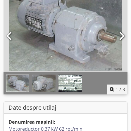
1
/
3
Date despre utilaj
Denumirea mașinii:
Motoreductor 0,37 kW 62 rot/min