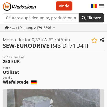
Vinde
Căutare
/ ... / ID anunț: A179-6896
Motoreductor 0,37 kW 62 rot/min
SEW-EURODRIVE
R43 DT71D4TF
preț fix plus TVA
250 EUR
Stare
Utilizat
Locație
Wiefelstede