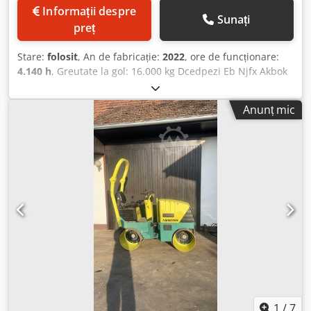
Informații despre
Sunați
preț
Stare:
folosit
, An de fabricație:
2022
, ore de funcționare:
4.140 h
, Greutate la gol: 16.000 kg Dcedpezi Eb Njfx Akbok
Dimensiuni (lungime x lățime x înălțime): 622 x 230 x 299
cm
Anunț mic
1
/
7