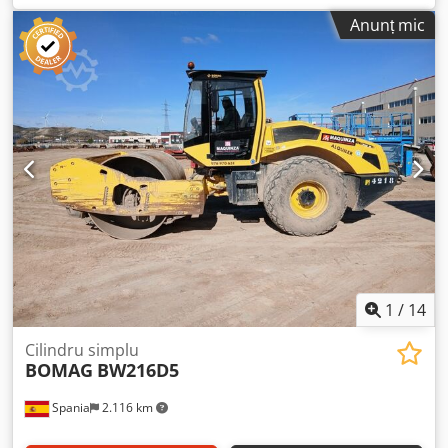
condiționat, motor: Kubota [55 kW/75 CP], tambur neted,
Anunț mic
stare bună!, gata de utilizare imediată! La cerere, vă putem
oferi o ofertă de leasing sau finanțare prin Mercedes-Benz
Bank. Dl. Mihm (Tel.) vă stă la dispoziție pentru asistență.
Informații suplimentare sunt disponibile pe site-ul nostru.
Ne rezervăm dreptul la eventuale erori și la vânzarea
prealabilă! = Informații suplimentare = Contactați-l pe
Tobias Ebert pentru mai multe informații. Dcsdpfxozcudns
Akbjk
1
/
14
Cilindru simplu
BOMAG
BW216D5
Spania
2.116 km