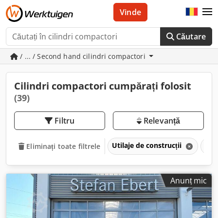
Vinde
Căutare
/ ... / Second hand cilindri compactori
Cilindri compactori cumpărați folosit
(39)
Filtru
Relevanță
Utilaje de construcții
Rol
Eliminați toate filtrele
Anunț mic