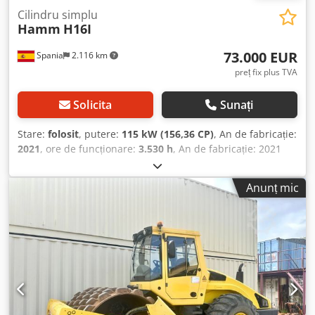
Cilindru simplu
Hamm
H16I
73.000 EUR
Spania
2.116 km
preț fix plus TVA
Solicita
Sunați
Stare:
folosit
, putere:
115 kW (156,36 CP)
, An de fabricație:
2021
, ore de funcționare:
3.530 h
, An de fabricație: 2021
Dedpoxb Aymsfx Akbjck Greutate goală: 16.000 kg
Dimensiuni (L x l x Î): 595 x 231 x 296 cm Tip motor: Deutz
Anunț mic
DEUTZ TCD 4.1 L4 156CV