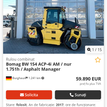
1
/
15
Rulou combinat
Bomag
BW 154 ACP-4i AM / nur
1.751h / Asphalt Manager
59.890 EUR
Burghaun
1.241 km
preț fix plus TVA
Solicita
Sunați
Stare:
folosit
, An de fabricație:
2017
, ore de funcționare: