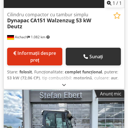
1
/
1
Cilindru compactor cu tambur simplu
Dynapac
CA151 Walzenzug 53 kW
Deutz
Aichach
1.082 km
Informații despre
Sunați
preț
Stare:
folosit
, Funcționalitate:
complet funcțional
, putere:
53 kW (72,06 CP)
, tip combustibil:
motorină
, culoare:
aur
,
greutate operațională:
6.800 kg
, An de fabricație:
1993
, ore
de funcționare:
3.000 h
, Dotări:
cabină
, Dynapac CA 151
Anunț mic
compactor cu tambur An de fabricație: 1993 Dedpfozap R
Dox Akbock Greutate: 6.800 kg Ore de funcționare: 3.000 h
Motor Deutz F3-6L 912, 53 kW, 4 cilindri