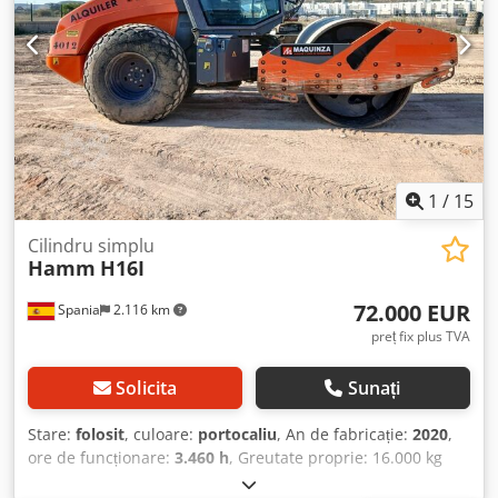
1
/
15
Cilindru simplu
Hamm
H16I
72.000 EUR
Spania
2.116 km
preț fix plus TVA
Solicita
Sunați
Stare:
folosit
, culoare:
portocaliu
, An de fabricație:
2020
,
ore de funcționare:
3.460 h
, Greutate proprie: 16.000 kg
Djdey Egcvjpfx Akbock Dimensiuni (L x l x Î): 595 x 231 x 296