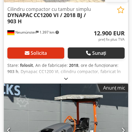
Cilindru compactor cu tambur simplu
DYNAPAC
CC1200 VI / 2018 BJ /
903 H
12.900 EUR
Neumünster
1.397 km
preț fix plus TVA
Solicita
Sunați
Stare:
folosit
, An de fabricație:
2018
, ore de funcționare:
903 h
, Dynapac CC1200 VI, cilindru compactor, fabricat în
2018, cu doar 903 ore de funcționare: ----* Producător:
Dynapac * Model: CC1200 VI * An de fabricație: 2018 * Ore
Anunț mic
de funcționare înregistrate: aprox. 903 Dedszq Aitepfx
Akbock * Greutate de funcționare: aprox. 2.550 kg * Lățime
de lucru: 1,2 metri * Motor diesel Kubota * Sistem de
irigare cu apă * Stare bună * Video disponibil la cerere
(prin WhatsApp, contact Erik) * Preț: 12.900 de euro, fără
TVA + 19% TVA. ----Pentru întrebări suplimentare, vă
rugăm să sunați: Erik Kortum: WhatsApp ?Toate