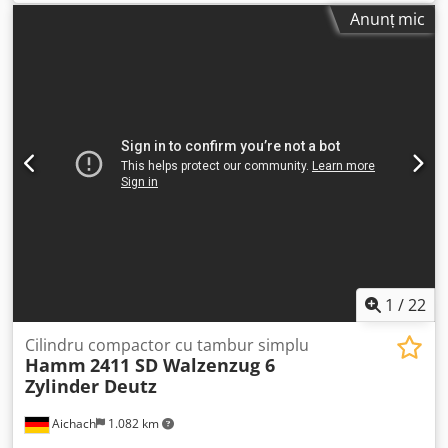
cm
Anunț mic
1
/
22
Cilindru compactor cu tambur simplu
Hamm
2411 SD Walzenzug 6
Zylinder Deutz
Aichach
1.082 km