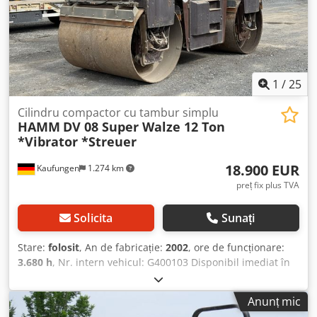
1
/
25
Cilindru compactor cu tambur simplu
HAMM
DV 08 Super Walze 12 Ton
*Vibrator *Streuer
18.900 EUR
Kaufungen
1.274 km
preț fix plus TVA
Solicita
Sunați
Stare:
folosit
, An de fabricație:
2002
, ore de funcționare:
3.680 h
, Nr. intern vehicul: G400103 Disponibil imediat în
parcul nostru din Kaufungen Mai multe informații la: *
Golec Nutzfahrzeuge GmbH (Germană, Engleză, Bulgară,
Anunț mic
Rusă) * Viktoria Sologubova (Poloneză, Rusă, Ucraineană,