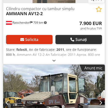
Cilindru compactor cu tambur simplu
AMMANN
AV12-2
7.900 EUR
Ratschendorf
709 km
preț fix plus TVA
Solicita
Sunați
Stare:
folosit
, An de fabricație:
2011
, ore de funcționare:
800 h
, Ammann AV 12-2 An fabricație: 2011 Aprox. 800 ore
de funcționare Revizie nouă În stare foarte bună Livrare
posibilă oriunde în lume! Dcedpfx Aexl Uy Tekbjk
Anunț mic