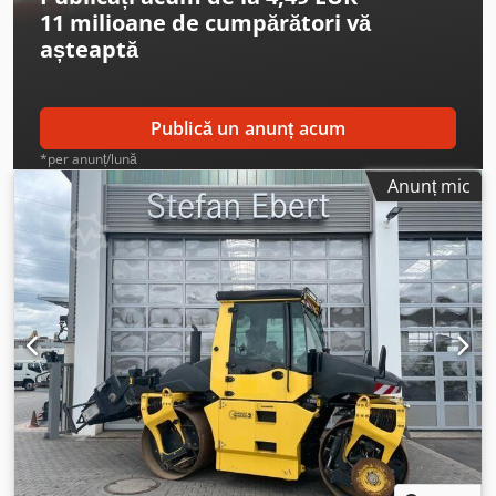
11 milioane de cumpărători
vă
așteaptă
Publică un anunț acum
*per anunț/lună
Anunț mic