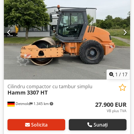
Mașină germană * 119 KW * Motor Deutz Diesel *
Fotografii suplimentare și videoclip disponibile la cerere *
Preț: 39.900 Euro, net + 19% TVA ----Pentru mai multe
întrebări vă rugăm să sunați: For more question please
call: Erik Kortum: WhatsApp Kai Kortum: WhatsApp Toate
informațiile sunt oferite fără garanție, cu rezervare de erori
și vânzare intermediară.
1
/
17
Cilindru compactor cu tambur simplu
Hamm
3307 HT
27.900 EUR
Detmold
1.345 km
VB plus TVA
Solicita
Sunați