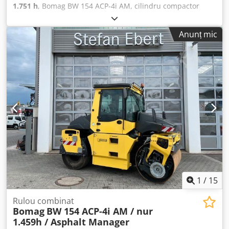
1.751 h
, Bomag BW 154 ACP-4i AM, cilindru compactor
combinat, an de fabricație: 2017, ore de funcționare: doar
1.751 h, motor: Kubota [55,4 kW/75 CP], Asphalt Manager
Anunț mic
2, sistem de tăiere asfalt pe ambele părți, greutate: 7.400
kg, bandaj pentru suprafață netedă, stare bună, gata de
utilizare imediată. Dcodpfx Ajzq Tztekbjk La cerere, vă
putem oferi o ofertă de leasing sau finanțare; domnul
Mihm (tel. vă va ajuta cu plăcere. Mai multe informații
găsiți pe site-ul nostru. Ne rezervăm dreptul de a corecta
erori și de a vinde înainte. Închiriere posibilă. = Mai multe
informații = Pentru informații suplimentare, vă rugăm să
contactați Tobias Ebert.
1
/
15
Rulou combinat
Bomag
BW 154 ACP-4i AM / nur
1.459h / Asphalt Manager