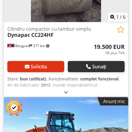
1
/
6
Cilindru compactor cu tambur simplu
Dynapac
CC224HF
19.500 EUR
Beograd
377 km
VB plus TVA
Solicita
Sunați
Stare:
bun (utilizat)
, Funcționalitate:
complet funcțional
,
An de fabricație:
2012
, număr mașină/vehicul:
10000311P0A008025
, stare excelentă Djdpfxjy Dfu Uo
Akbock
Anunț mic