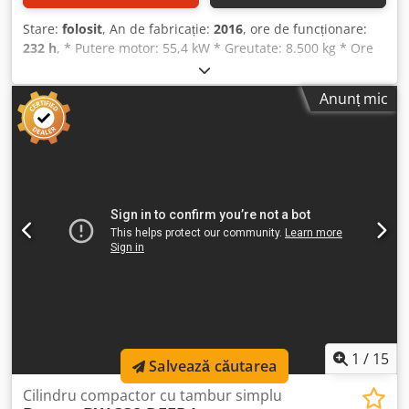
Stare:
folosit
, An de fabricație:
2016
, ore de funcționare:
232 h
, * Putere motor: 55,4 kW * Greutate: 8.500 kg * Ore
de funcţionare: 216 h * Model: CA1500D -----Număr intern
vehicul: 10613----Ne rezervăm dreptul la erori și vânzare
Anunț mic
intermediară. Asistență WhatsApp disponibilă! Dcedpfx
Ajvyx Eyekbjk Pentru întrebări despre vehicul sau
informații suplimentare, vă rugăm să ne scrieți comod pe
WhatsApp WhatsApp Germană, Engleză -- WhatsApp
Germană, Engleză, Arabă
1
/
15
Salvează căutarea
Cilindru compactor cu tambur simplu