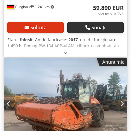
59.890 EUR
Burghaun
1.241 km
preț fix plus TVA
Solicita
Sunați
Stare:
folosit
, An de fabricație:
2017
, ore de funcționare:
1.459 h
, Bomag BW 154 ACP-4i AM, cilindru combinat, an
de fabricație: 2017, ore de funcționare: doar 1.459 ore,
motor: Kubota [55,4 kW/75 CP], Asphalt Manager 2,
Anunț mic
dispozitiv de tăiere asfalt, partea dreaptă, greutate: 7.400
kg, bandaj pentru suprafață netedă, stare bună, gata de
utilizare imediată. La cerere, vă putem oferi o ofertă de
leasing sau finanțare. Domnul Mihm (tel. vă va asista cu
plăcere. Mai multe informații găsiți pe pagina noastră de
internet. Ne asumăm dreptul de a corecta eventualele
erori și de a vinde produsul înainte de a primi comanda!
Închiriere posibilă. = Mai multe informații = Dcedpfx Ajzq
Tzmjkbok Pentru mai multe informații, vă rugăm să
contactați Tobias Ebert.