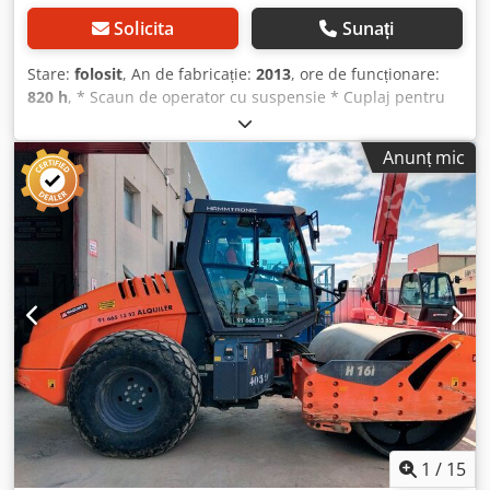
Solicita
Sunați
Stare:
folosit
, An de fabricație:
2013
, ore de funcționare:
820 h
, * Scaun de operator cu suspensie * Cuplaj pentru
manevrare ----Suprastructură: Motor: Kohler, 3 cilindri
diesel, 16,8 kW, tracțiune hidrostatică, lățime bandaje 900
Anunț mic
mm, protecție rabatabilă împotriva răsturnării Vânzare
exclusiv către comercianți. LA EXPORT SE PLĂTEȘTE DOAR
PREȚUL NET!!!!! TOATE INFORMAȚIILE SUNT FĂRĂ
GARANȚIE, INCLUSIV DOTĂRI ȘI ACCESORII. Baza pentru
toate contractele de vânzare, facturi, proforme, comenzi și
discuții de vânzare sunt Termenii și Condițiile Generale
(vezi secțiunea 'Impressum'). Dsdpfomczgkox Akbock
1
/
15