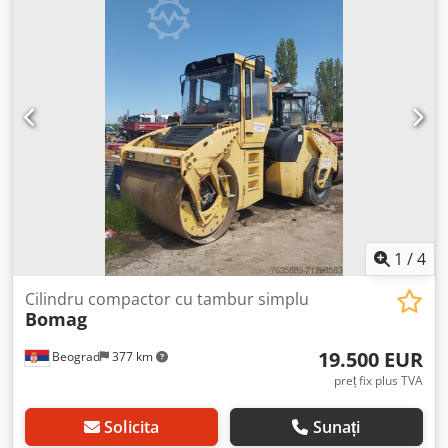
1
/
4
Cilindru compactor cu tambur simplu
Bomag
19.500 EUR
Beograd
377 km
preț fix plus TVA
Solicita
Sunați