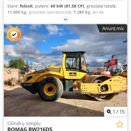
Stare:
folosit
, putere:
60 kW (81,58 CP)
, greutate totală:
11.000 kg
, greutate operațională:
7.280 kg
, An de
fabricație:
2005
, STARe EXCELENTĂ Dcedjy Hiz Depfx Akbok
Anunț mic
1
/
15
Cilindru simplu
BOMAG
BW216D5