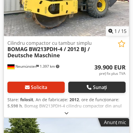
1
/
15
Cilindru compactor cu tambur simplu
BOMAG
BW213PDH-4 / 2012 BJ /
Deutsche Maschine
39.900 EUR
Neumünster
1.397 km
preț fix plus TVA
Solicita
Sunați
Stare:
folosit
, An de fabricație:
2012
, ore de funcționare:
5.598 h
, Bomag BW213PDH-4 cilindru compactor din anul
2012 cu doar 5.598 ore de funcționare! ----* Producător:
Bomag * Tip: BW213PDH-4 Dodpoyt Uirsfx Akbock * An
Anunț mic
fabricație: 2012 * Ore de funcționare afișate: aprox. 5.598 *
Greutate operațională: 13.100 KG * A/C - aer condiționat *