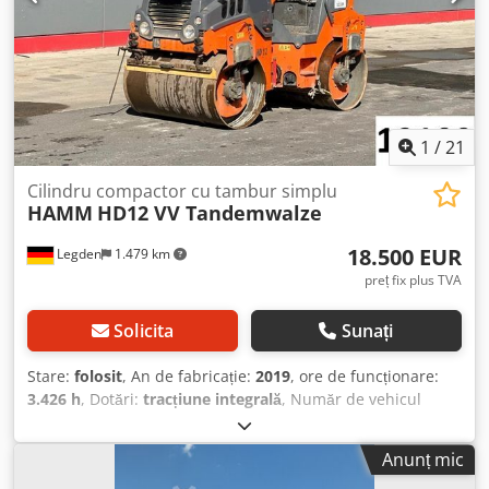
informațiile sunt oferite fără garanție, cu excepția erorilor
și a posibilității de vânzare intermediară.?
1
/
21
Cilindru compactor cu tambur simplu
HAMM
HD12 VV Tandemwalze
18.500 EUR
Legden
1.479 km
preț fix plus TVA
Solicita
Sunați
Stare:
folosit
, An de fabricație:
2019
, ore de funcționare:
3.426 h
, Dotări:
tracțiune integrală
, Număr de vehicul
12109. Ne rezervăm dreptul la erori și vânzare
intermediară. Dcedpfxoy T Uh Ns Akbek
Anunț mic