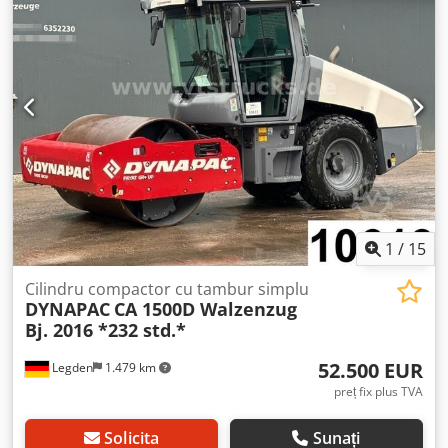
1
/
15
Cilindru compactor cu tambur simplu
DYNAPAC
CA 1500D Walzenzug
Bj. 2016 *232 std.*
52.500 EUR
Legden
1.479 km
preț fix plus TVA
Solicita
Sunați