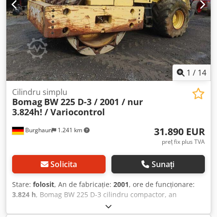
vinde utilajul înainte. Închiriere posibilă. = Mai multe
informații = Dcsdpezpdh Uefx Akbok Contactați-l pe Tobias
Ebert pentru a obține mai multe informații.
1
/
14
Cilindru simplu
Bomag
BW 225 D-3 / 2001 / nur
3.824h! / Variocontrol
31.890 EUR
Burghaun
1.241 km
preț fix plus TVA
Solicita
Sunați
Stare:
folosit
, An de fabricație:
2001
, ore de funcționare:
3.824 h
, Bomag BW 225 D-3 cilindru compactor, an
fabricație: 2001, ore de funcționare: doar 3.824h, motor:
Deutz [145kW/197CP], Variocontrol, greutate: 24.700kg,