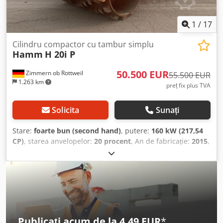
1
/
17
Cilindru compactor cu tambur simplu
Hamm
H 20i P
50.500 EUR
Zimmern ob Rottweil
55.500 EUR
1.263 km
preț fix plus TVA
Solicita
Sunați
Stare:
foarte bun (second hand)
, putere:
160 kW (217,54
CP)
, starea anvelopelor:
20 procent
, An de fabricație:
2015
,
ore de funcționare:
4.068 h
, Dotări:
aer condiționat,
cabină
, HAMM H20i P Compactor tip picior de oaie An
fabricație: 2015 Ore de funcționare: 4.068 h ROPS (cadru
de protecție la răsturnare) Aer condiționat Radio Cameră
de mers înapoi Dimensiune anvelope 23.1-26 – aprox. 40%
uzură rămasă Motor Deutz de 150 kW Dodpfx Aey I
Uppokbjck CE / EPA Greutate operațională: 21 t.
Publicați acum de la 4,49 EUR
*