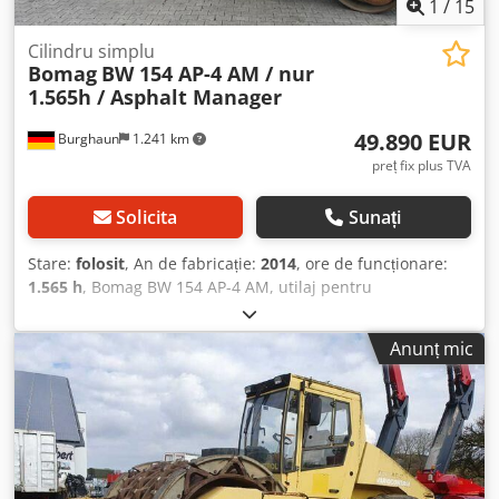
1
/
15
Cilindru simplu
Bomag
BW 154 AP-4 AM / nur
1.565h / Asphalt Manager
49.890 EUR
Burghaun
1.241 km
preț fix plus TVA
Solicita
Sunați
Stare:
folosit
, An de fabricație:
2014
, ore de funcționare:
1.565 h
, Bomag BW 154 AP-4 AM, utilaj pentru
compactarea asfaltului, an de fabricație: 2014, ore de
funcționare: doar 1.565 ore, motor: Kubota [55,4 kW/75 CP],
Anunț mic
sistem Asphalt Manager 2, distribuitor de asfalt Bomag,
tăietor de asfalt pe partea dreaptă, greutate: 7.300 kg,
tambur cu suprafață netedă, stare bună, gata de utilizare
imediată. La cerere, vă putem oferi o ofertă de leasing sau
finanțare; domnul Mihm (tel. vă va ajuta cu plăcere. Puteți
găsi mai multe informații pe pagina noastră web. Ne
rezervăm dreptul de a corecta eventualele erori și de a