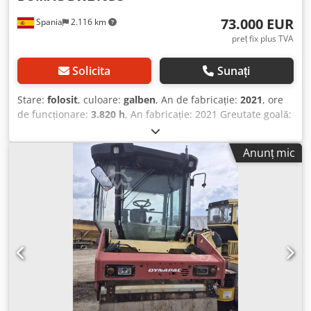
73.000 EUR
Spania
2.116 km
preț fix plus TVA
Solicita
Sunați
Stare:
folosit
, culoare:
galben
, An de fabricație:
2021
, ore
de funcționare:
3.820 h
, An fabricație: 2021 Greutate goală:
16.000 kg Dimensiuni (L x l x Î): 622 x 230 x 299 cm Dsdex
Sqhijpfx Akbock Tip motor: Deutz DEUTZ TCD4.1 L-4
Anunț mic