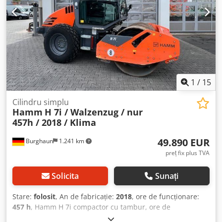
1
/
15
Cilindru simplu
Hamm
H 7i / Walzenzug / nur
457h / 2018 / Klima
49.890 EUR
Burghaun
1.241 km
preț fix plus TVA
Solicita
Sunați
Stare:
folosit
, An de fabricație:
2018
, ore de funcționare:
457 h
, Hamm H 7i compactor cu tambur, ore de
funcționare: 457h, greutate: 6.540 kg, anvelope: 95%, aer