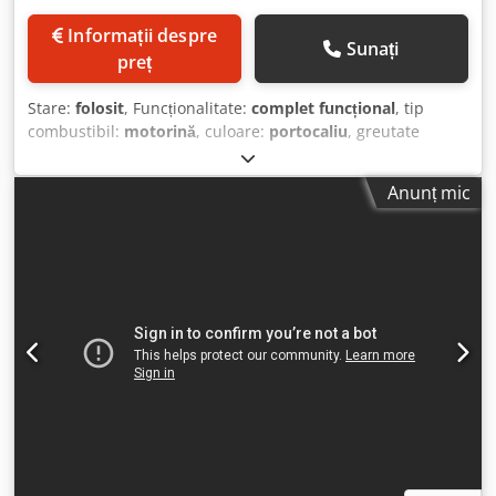
Informații despre
Sunați
preț
Stare:
folosit
, Funcționalitate:
complet funcțional
, tip
combustibil:
motorină
, culoare:
portocaliu
, greutate
operațională:
10.250 kg
, An de fabricație:
1987
, ore de
funcționare:
5.000 h
, Dotări:
cabină
, Hamm 2411 SD
Anunț mic
cilindru compactor An fabricație 1987 Dcsdpfx
Akjzaqmtobsk 5.000 h 10.250 - 12.600 kg Indicator de
compactare