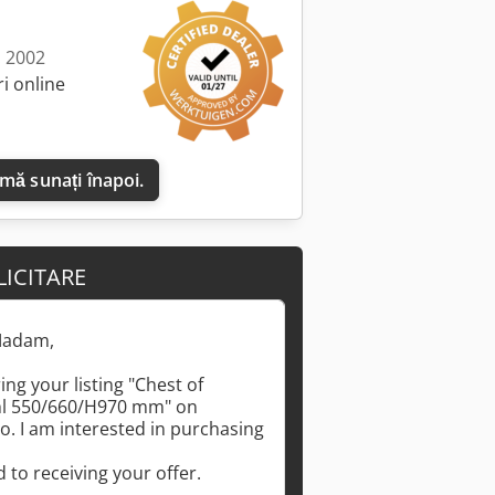
: 2002
i online
 mă sunați înapoi.
LICITARE