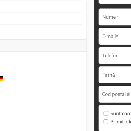
Nume*
E-mail*
Telefon
Firmă
Cod poștal și
Sunt com
Primiți o