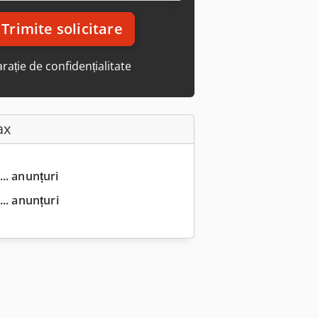
Trimite solicitare
rație de confidențialitate
ax
... anunțuri
.. anunțuri