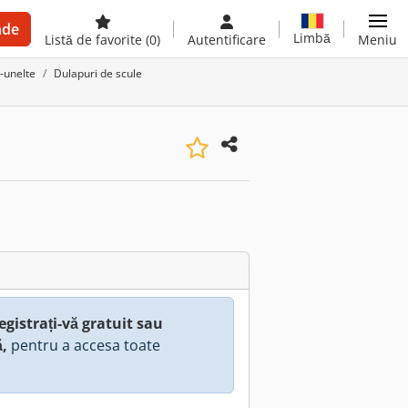
nde
Limbă
Listă de favorite
(0)
Autentificare
Meniu
i-unelte
Dulapuri de scule
egistrați-vă gratuit sau
ă,
pentru a accesa toate