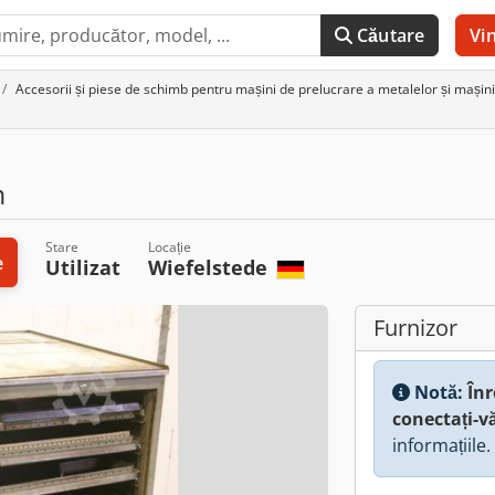
Căutare
Vi
Accesorii și piese de schimb pentru mașini de prelucrare a metalelor și mașin
m
Stare
Locație
e
Utilizat
Wiefelstede
Furnizor
Notă:
Înr
conectați-v
informațiile.