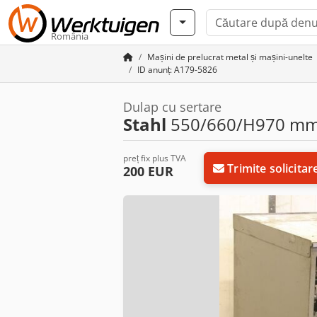
România
Mașini de prelucrat metal și mașini-unelte
ID anunț: A179-5826
Dulap cu sertare
Stahl
550/660/H970 m
preț fix plus TVA
Trimite solicitar
200 EUR