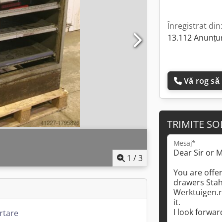
Înregistrat din
13.112 Anunțur
Vă rog să
TRIMITE SO
Mesaj*
1
/
3
rtare