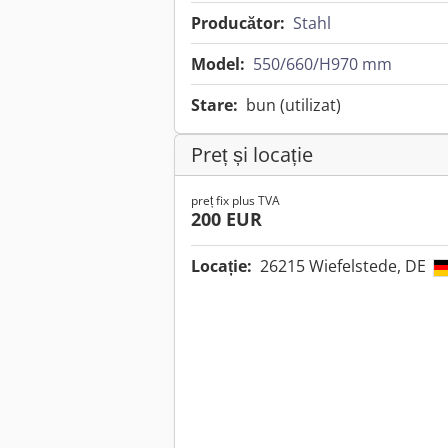
Producător:
Stahl
Model:
550/660/H970 mm
Stare:
bun (utilizat)
Preț și locație
preț fix plus TVA
200 EUR
Locație:
26215 Wiefelstede, DE