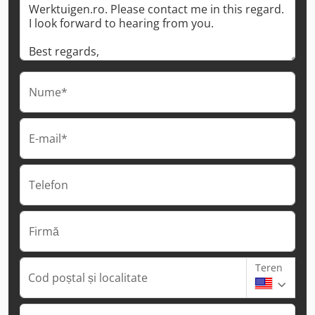
Nume*
E-mail*
Telefon
Firmă
Teren
Cod poștal și localitate