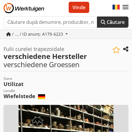
Vinde
Căutare
/ ... / ID anunț: A179-6223
Fulii curelei trapezoidale
verschiedene Hersteller
verschiedene Groessen
Stare
Utilizat
Locație
Wiefelstede