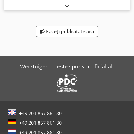
precizie, fierăstrău circular pentru metal, fierăstrău
circular cu tăiere la rece - Masă cu carucior: 200 mm -
Turații: 90-4000 rpm - Lățime de tăiere: 710 mm - Diametru
maxim pânză: 260 mm Dodectvp Tspfx Apyjkr - Înălțime
maximă de tăiere: 40 mm - Reglaj pe înălțime - Dimensiuni
Faceți publicitate aici
pentru transport: 1450/900/H1100 mm - Greutate: 254 kg
Werktuigen.ro este sponsor oficial al:
+49 201 857 861 80
+49 201 857 861 80
+49 201 857 861 80