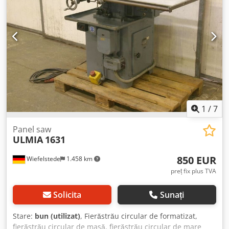
1
/
7
Panel saw
ULMIA
1631
850 EUR
Wiefelstede
1.458 km
preț fix plus TVA
Solicita
Sunați
Stare:
bun (utilizat)
, Fierăstrău circular de formatizat,
fierăstrău circular de masă, fierăstrău circular de mare