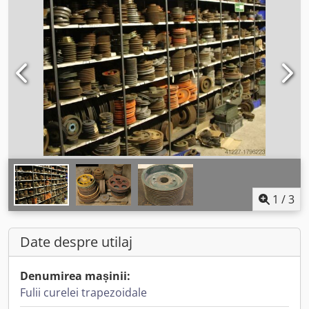
1
/
3
Date despre utilaj
Denumirea mașinii:
Fulii curelei trapezoidale