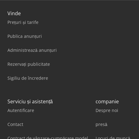
Vinde
Prețuri și tarife
Publica anunțuri
Administrează anunțuri
Rezervați publicitate
Sigiliu de încredere
Serviciu și asistență
companie
Autentificare
Despre noi
Contact
presă
Contract de vânzare-cumpărare model
Locuri de muncă