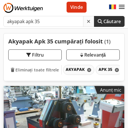
Vinde
Căutare
Akyapak Apk 35 cumpărați folosit
(1)
Filtru
Relevanță
AKYAPAK
APK 35
Eliminați toate filtrele
Anunț mic