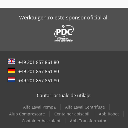
Kayakocvib Kvm 120
Kayakocvib Kvm 15
Werktuigen.ro este sponsor oficial al:
Kayakocvib Kvm 220
Kayakocvib Kvm 40
Kayakocvib Kvm 420
+49 201 857 861 80
Kempf Skm 35/3 Ak
+49 201 857 861 80
Lvd Ppeb 400/61
+49 201 857 861 80
Maka Pa 37
Căutări actuale de utilaje:
Metallkraft Akm 200-6 Vp
Alfa Laval Pompă
Alfa Laval Centrifuge
Sahinler Hkm 45
Alup Compresoare
Container abisabil
Abb Robot
Container basculant
Abb Transformator
Sahinler Hkm 85