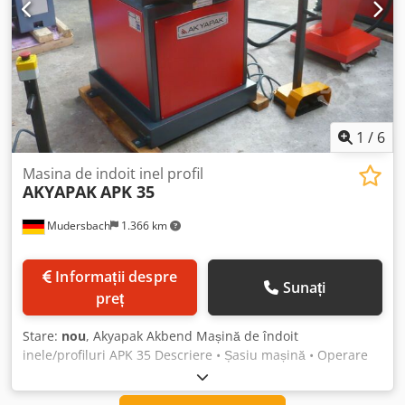
1
/
6
Masina de indoit inel profil
AKYAPAK
APK 35
Mudersbach
1.366 km
Informații despre
Sunați
preț
Stare:
nou
, Akyapak Akbend Mașină de îndoit
inele/profiluri APK 35 Descriere • Șasiu mașină • Operare
orizontală și verticală • Pedală de picior • Role standard
(segmentate) • 2 role acționate • Marcaj CE / Declarație de