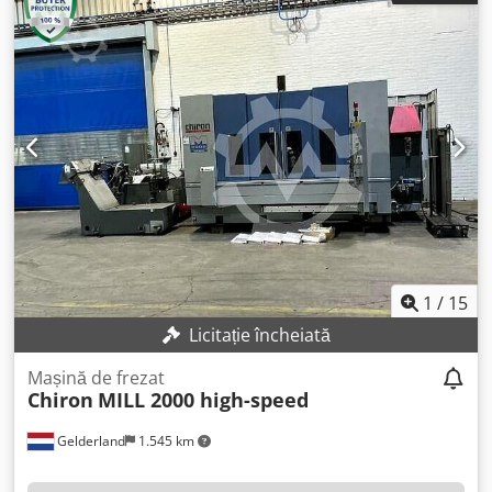
630 mm Axa Z: 550 mm Turație maximă: până la 12.000
rpm Cuplu maxim: 140 Nm Capacitate de găurire: medie
42 mm (cu burghiu cu plăcuţe amovibile) Capacitate de
frezare: 600 cm³/min Locuri pentru scule: 24 Dcedpfxoyan
Rcj Abbek Prindere scule: HSK A 63 DIN 69893 Diametru
maxim sculă: 75 mm Diametru sculă cu locuri adiacente
libere: max. 160 mm Lungime maximă sculă: max. 320 mm
Greutate maximă sculă: max. 8 kg (sarcină maximă a
magaziei: 100 kg) Timp schimbare sculă: aprox. 1,5 s (în
funcție de control)
1
/
15
Licitație încheiată
Mașină de frezat
Chiron
MILL 2000 high-speed
Gelderland
1.545 km