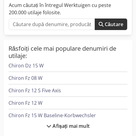
• Magazie de scule: 40 posturi (magazie tip lanț) •
Acum căutați în întregul Werktuigen cu peste
Comandă: Siemens • Greutate mașină: aprox. 9.600 kg
200.000 utilaje folosite.
Echipare: • Magazie de scule cu 40 posturi • Transportor de
așchii și instalație de răcire • Cap pivotant NC • Sistem de
Căutare
înaltă presiune Stare & service: Mașina este funcțională și
disponibilă imediat. Încărcarea și transportul pot fi
organizate. Locație: Germania (zona Stuttgart) Preț:
Răsfoiți cele mai populare denumiri de
negociabil
utilaje:
Chiron Dz 15 W
Chiron Fz 08 W
Chiron Fz 12 S Five Axis
Chiron Fz 12 W
Chiron Fz 15 W Baseline-Korbwechsler
Afișați mai mult
Colchester Student 2500