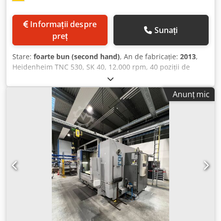
Informații despre
Sunați
preț
Stare:
foarte bun (second hand)
, An de fabricație:
2013
,
Heidenheim TNC 530, SK 40, 12.000 rpm, 40 poziții de
scule, răcire interioară a sculei, sistem de măsurare
directă pe toate axele, sistem de ungere centralizat, uși de
Anunț mic
încărcare automate, palpator de măsurare, Dsdpfx
Aboxfqyvjbock