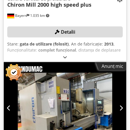
Chiron
Mill 2000 high speed plus
Bayern
1.035 km
Detalii
Stare:
gata de utilizare (folosit)
, An de fabricație:
2013
,
Funcționalitate:
complet funcțional
, distanța de deplasare
pe axa X:
2.000 mm
, deplasarea axei Y:
685 mm
, cursa axei
Z:
630 mm
, model de controler:
Siemens 840D
, viteză de
Anunț mic
rotație (max.):
20.000 rot/min
, Broșa mașinii a fost
înlocuită în 2022! Prețul nou al mașinii a fost de 600.000
EUR! DETALII TEHNICE Cursă axă X: 2000 mm Cursă axă Y:
685 mm Cursă axă Z: 630 mm Alezaj rapid pe toate axele:
40 m/min Accelerație axă: 0,25 g Djdpfxjymnykj Abbock
Turație maximă: 20.000 rpm Turație maximă masă rotativă:
1.000 rpm Locuri magazie scule: 92 Prindere scule: HSK 63
Axă NC pivotantă: ± 100° DETALII MAȘINĂ Control numeric:
Siemens 840D ECHIPARE Tele-diagnosticare și teleservice
Instrucțiuni de întreținere afișate pe ecran Pachet de
frezare în 5 axe Masă fixă cu masă rotativă integrată: masă