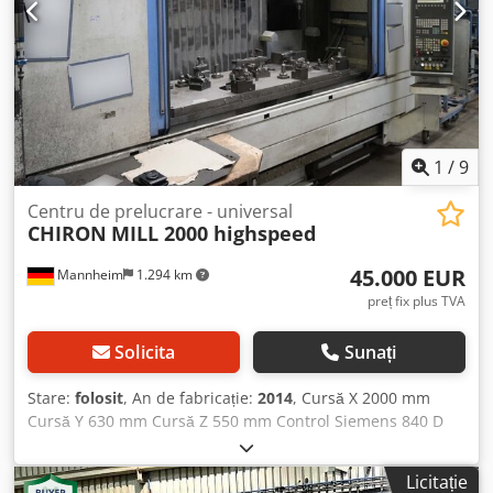
1
/
9
Centru de prelucrare - universal
CHIRON
MILL 2000 highspeed
45.000 EUR
Mannheim
1.294 km
preț fix plus TVA
Solicita
Sunați
Stare:
folosit
, An de fabricație:
2014
, Cursă X 2000 mm
Cursă Y 630 mm Cursă Z 550 mm Control Siemens 840 D
Necesar total de putere: 7,5 - 22,5 kW Greutate mașină
aprox. 10,5 t Sarcină maximă pe masă: 1.000 kg / metru
Licitație
lungime masă Domeniu de mișcare: Axa X: 2000 mm Axa Y: