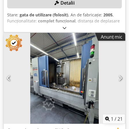
Detalii
Stare:
gata de utilizare (folosit)
, An de fabricație:
2005
,
Funcționalitate:
complet funcțional
, distanța de deplasare
pe axa X:
2.000 mm
, deplasarea axei Y:
500 mm
, cursa axei
Z:
550 mm
, lungimea mesei:
2.600 mm
, turația arborelui
Anunț mic
principal (max.):
12.000 rot/min
, Fără preț minim – vânzare
garantată la cea mai mare ofertă! DETALII TEHNICE Cursă
axa X: 2.000 mm Cursă axa Y: 500 mm Cursă axa Z: 550 mm
Rotație axa C: 360° Lungimea mesei: 2.600 mm Lățimea
mesei: 550 mm Prindere sculă: ISO40 Puterea axului
principal: 22 kW Turația axului: 20 - 12.000 RPM Precizia
poziționării: 0,01 mm Viteza de deplasare: 667 mm/s
Dcodpfxozk Dv Uo Abbek Număr de axe: 4 DETALII DESPRE
MAȘINĂ Producătorul sistemului de control: Siemens
Putere: 24 kW Dimensiuni și greutate Dimensiuni (L x l x Î):
7.500 x 3.700 x 2.500 mm Greutate proprie: 9.600 kg
Pachete de transport: 2 ECHIPAMENTE Magazin de scule
Răcire externă Transportor de așchii Marcaj CE
1
/
21