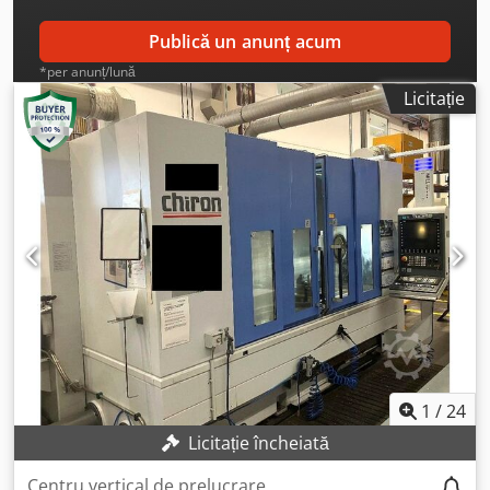
evacuare „stânga” Instalație KSS „Knoll” independentă
pentru alimentarea cu KSS a „sculelor” și spălare cu tavă
Publică un anunț acum
Mașina poate fi inspectată sub tensiune.
*per anunț/lună
Licitație
1
/
24
Licitație încheiată
Centru vertical de prelucrare