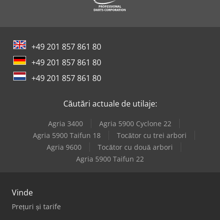
Knuth Kb 1400
Lindner Micromat 2000
+49 201 857 861 80
Mazak Hcn-5000
+49 201 857 861 80
Mazak Quick Turn 200
+49 201 857 861 80
Mazak Quick Turn 200Ms
Căutări actuale de utilaje:
Mazak Vtc-800/20Sr
Agria 3400
Agria 5900 Cyclone 22
Rausch Gratomat 2000
Agria 5900 Taifun 18
Tocător cu trei arbori
Agria 9600
Tocător cu două arbori
Vollmer Cmf 200
Agria 5900 Taifun 22
Vinde
Prețuri și tarife