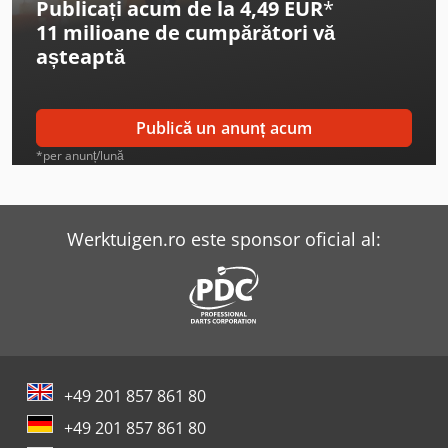
Publicați acum de la 4,49 EUR
*
11 milioane de cumpărători
vă
Felder Fs 722
așteaptă
Felder Fw 1102 Classic
Felder Kf 700
Publică un anunț acum
Felder Kf 700 Professional
*per anunț/lună
Felder Rl 140
Felder Rl 160
Werktuigen.ro este sponsor oficial al:
Felder Rl 200
Felder Rl 250
Hebrock F4
+49 201 857 861 80
Hebrock F5
+49 201 857 861 80
Heesemann Mfa