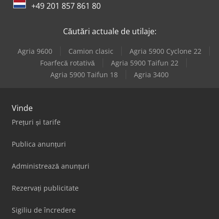
+49 201 857 861 80
Hofmann Ad 515
Căutări actuale de utilaje:
Hofmann Tfs 107
Agria 9600
Camion clasic
Agria 5900 Cyclone 22
Kuper Fwm 630
Foarfecă rotativă
Agria 5900 Taifun 22
Agria 5900 Taifun 18
Agria 3400
Vollmer Chx 840
Vinde
Prețuri și tarife
Publica anunțuri
Administrează anunțuri
Rezervați publicitate
Sigiliu de încredere