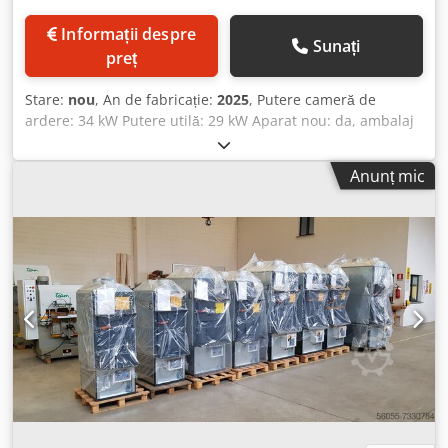
Informații despre
Sunați
preț
Stare:
nou
, An de fabricație:
2025
, Putere cameră de
ardere: 34 kW Putere utilă: 29 kW Aparat nou: da, ambalaj
original Ventilator aer cald, ventilator gaze arse, control cu
afișaj digital: inclus Conducte distribuție aer cald: 2 x 180
Anunț mic
mm cu coturi de 90° articulate, detașabile Diametru
evacuare gaze arse: 160 mm Dcsdjk Utraopfx Aicsk
Lungime cameră de ardere: 500 mm Lățime cameră de
ardere: 400 mm Înălțime cameră de ardere: 590 mm Debit
aer: 2200 m³/h Consum de energie: 400 W Proiectat pentru
volum de încăpere: 500 m³ Suprafață de încălzit: 100/150
m² Înălțime sobă fără conducte de distribuție aer cald:
1560 mm Lățime sobă: 550 mm Lungime sobă fără
ventilator gaze arse: 920 mm Greutate: 190 kg