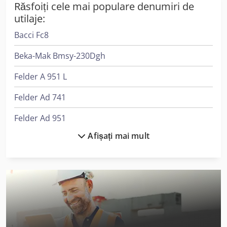
Răsfoiți cele mai populare denumiri de
utilaje:
Bacci Fc8
Beka-Mak Bmsy-230Dgh
Felder A 951 L
Felder Ad 741
Felder Ad 951
Afișați mai mult
Felder F 900 M
Felder Fbp 50
Felder Fbp 60
Felder Fd 21 Professional
Felder Fd 250