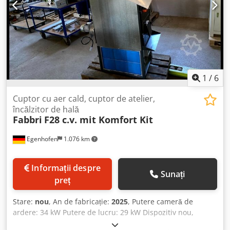
1
/
6
Cuptor cu aer cald, cuptor de atelier,
încălzitor de hală
Fabbri
F28 c.v. mit Komfort Kit
Egenhofen
1.076 km
Informații despre
Sunați
preț
Stare:
nou
, An de fabricație:
2025
, Putere cameră de
ardere: 34 kW Putere de lucru: 29 kW Dispozitiv nou,
ambalaj original: Da Ventilator aer cald, ventilator gaze