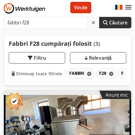
Vinde
Căutare
Fabbri F28 cumpărați folosit
(3)
Filtru
Relevanță
FABBRI
F28
F
Eliminați toate filtrele
Anunț mic