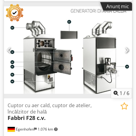
arse, sistem de control cu afișaj digital: inclus Conducte de
Anunț mic
distribuție aer cald: 2 x 180 mm cu 2 coturi pivotante
detașabile Filtru de admisie / filtru de aer proaspăt: filtru
de admisie de suprafață mare fără pierderi de putere /
inclus Diametru evacuare gaze ardere: 160 mm Lungime
cameră de ardere: 500 mm Lățime cameră de ardere: 400
mm Înălțime cameră de ardere: 590 mm Debit de aer: 2200
m³/h Consum de energie: 400W Proiectat pentru volum
spațiu: 500 m³ Suprafață de încălzire: 100/150 m² Înălțime
sobă fără conducte de distribuție: 1560 mm Lățime sobă:
550 mm Dedpfx Ajpkwhqeicsck Lungime sobă fără
ventilator gaze arse: 920 mm Greutate: 200 kg
1
/
6
Cuptor cu aer cald, cuptor de atelier,
încălzitor de hală
Fabbri
F28 c.v.
Egenhofen
1.076 km