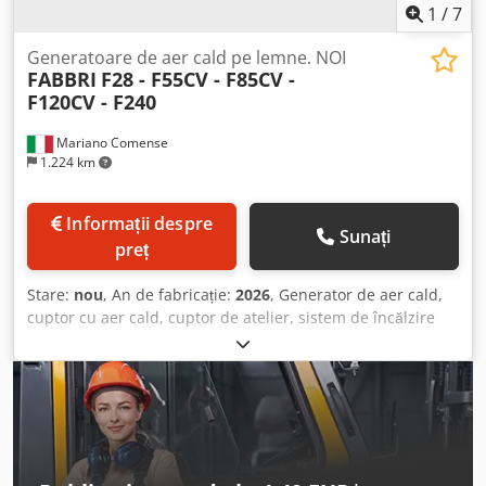
1
/
7
Generatoare de aer cald pe lemne. NOI
FABBRI
F28 - F55CV - F85CV -
F120CV - F240
Mariano Comense
1.224 km
Informații despre
Sunați
preț
Stare:
nou
, An de fabricație:
2026
, Generator de aer cald,
cuptor cu aer cald, cuptor de atelier, sistem de încălzire
pentru hale, model F28, F55CV, F85CV, F120CV, F240CV.
MAȘINI NOI Livrare imediată Pentru mașinile cu livrare
imediată, vă oferim lista de prețuri 2024 -35% reducere.
Ofertă promoțională, vara 2026 Mașinile funcționează cu
lemne. Conformitate cu reglementările CE: DA Declarație
de conformitate CE: DA Manual de utilizare: DA Suprafața
aproximativă de încălzit pentru modelul F28: m². 100/150