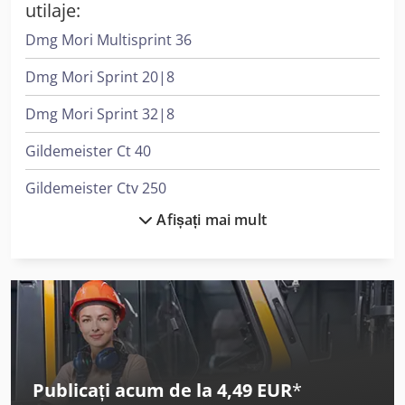
utilaje:
Dmg Mori Multisprint 36
Dmg Mori Sprint 20|8
Dmg Mori Sprint 32|8
Gildemeister Ct 40
Gildemeister Ctv 250
Afișați mai mult
Gildemeister Ctx 310
Gildemeister Ctx 310 V3
Gildemeister Ctx 400
Gildemeister Ctx 420 Linear
Gildemeister Ctx 420 Linear V6
Publicați acum de la 4,49 EUR
*