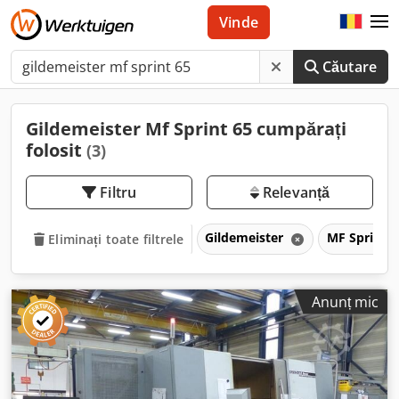
Vinde
Căutare
Gildemeister Mf Sprint 65 cumpărați
folosit
(3)
Filtru
Relevanță
Gildemeister
MF Sprint 
Eliminați toate filtrele
Anunț mic