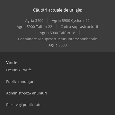
Gildemeister Nef Plus 500
Căutări actuale de utilaje:
Gildemeister Sprint 65 Linear
Agria 3400
Agria 5900 Cyclone 22
Gildemeister Twin 42
Agria 5900 Taifun 22
Cadru suprastructură
Agria 5900 Taifun 18
Gildemeister Twin 65
Containere și suprastructuri interschimbabile
Agria 9600
Vinde
Prețuri și tarife
Publica anunțuri
Administrează anunțuri
Rezervați publicitate