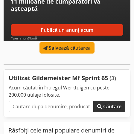
11 milioane de cumpărători
vă
așteaptă
Publică un anunț acum
*per anunț/lună
Salvează căutarea
Utilizat Gildemeister Mf Sprint 65
(3)
Acum căutați în întregul Werktuigen cu peste
200.000 utilaje folosite.
Căutare
Răsfoiți cele mai populare denumiri de