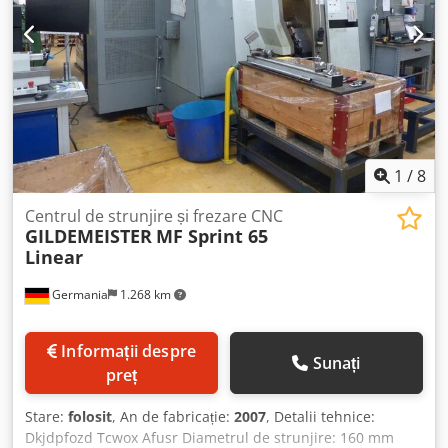
1
/
8
Centrul de strunjire și frezare CNC
GILDEMEISTER
MF Sprint 65
Linear
Germania
1.268 km
Informații despre
Sunați
preț
Stare:
folosit
, An de fabricație:
2007
, Detalii tehnice:
Dkjdpfozd Tcwox Afusr Diametrul de strunjire: 160 mm