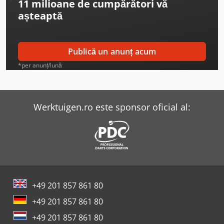
11 milioane de cumpărători
vă
Gildemeister Ctx 500
așteaptă
Gildemeister Ctx Alpha 300
Gildemeister Gac 42
Publică un anunț acum
Gildemeister Gs 20-6
*per anunț/lună
Gildemeister Mf Twin 65
Gildemeister Mf Twin 65 Y
Werktuigen.ro este sponsor oficial al:
Gildemeister Nef 320
Gildemeister Nef 320 K
Gildemeister Nef 400
+49 201 857 861 80
Gildemeister Nef 520
+49 201 857 861 80
Gildemeister Nef 600
+49 201 857 861 80