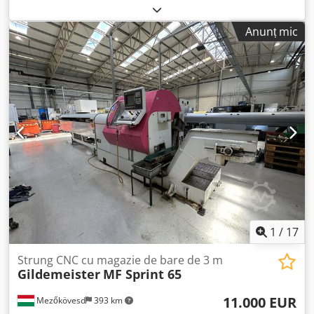
Lungimea de strunjire: 300 mm Control: Siemens 840D
Puterea axului 1: 22 kW Turația axului 1: 5000 rpm
Anunț mic
Diametrul maxim al barei pentru axul 1: 65 mm Cuplul
axului 1: 150 Nm Puterea axului 2: 16,8 kW Turația axului 2:
5000 rpm Cuplul axului 2: 100 Nm Cursa de transfer a
axului 2: W2 = 690 mm Spațiul necesar (aprox.): 4,5 x 2,0 x
2,3 m Greutatea mașinii (aprox.): 9 t Accesorii: Mandrină cu
prindere conică pentru axul 1 Mandrină cu prindere
conică pentru axul 2 Transportor de așchii Colector de
piese Centru de strunjire CNC cu 3 turrete cu antrenare a
sculelor, 2 axe și alimentare internă cu lichid de răcire
pentru turrete.
1
/
17
Strung CNC cu magazie de bare de 3 m
Gildemeister
MF Sprint 65
11.000 EUR
Mezőkövesd
393 km