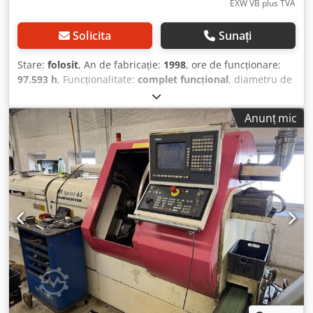
EXW VB plus TVA
Solicita
Sunați
Stare:
folosit
, An de fabricație:
1998
, ore de funcționare:
97.593 h
, Funcționalitate:
complet funcțional
, diametru de
strunjire:
65 mm
, alezor axului principal:
79 mm
, turația
arborelui principal (max.):
4.500 rot/min
, viteza axului
Anunț mic
(min.):
25 rot/min
, De vânzare: Strung CNC Gildemeister
MF Sprint 65 cu alimentator de bare de 3 metri, conform
imaginilor atașate. Mașina a fost demontată din atelierul
nostru în stare perfect funcțională. Un videoclip cu utilajul
în funcțiune înainte de demontare poate fi pus la dispoziție
la cerere. Acum aproximativ cinci ani, au fost înlocuite
ghidajele liniare ale culiselor X1 și Z1 (partea cu axul
principal), inclusiv rulmenții și curelele. Recent a fost
instalată o nouă interfață HMI. Specificații detaliate și date
tehnice găsiți în fișierul PDF atașat. DETALII TEHNICE
Sistem de comandă: Sinumerik 840C Alimentator de bare:
SIMAG 65.1-3200G, an fabricație 1998 Lungime bară: 3 m
Diametru bară/alezaj arbore principal: 65 mm Transmisie