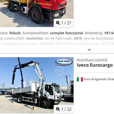
1
/
21
Stare:
folosit
, Funcționalitate:
complet funcțional
, kilometraj:
187.
tip combustibil:
motorină
, An de fabricație:
2019
, ore de funcționa
cu pompă pentru beton SERMAC 20m Prima înmatriculare: 17.07.20
Kilometraj: 187.040 km Echipare Sermac 4ZR20, ieșire 180 mm – bra
ore Anvelope: 60-70% Inspecție tehnică valabilă Stare bună Dispo
Autobasculantă
SCHIMB PENTRU VEHICULE DE ORICE MARCA, MAN, MERCEDES, DAF,
Iveco
Eurocargo
ECHIPAMENTE CIFA, SERMAC, PUTZMEISTER; SAU UTILAJ PENTRU MI
HITACHI, KOMATSU.
Area Artigianale Ved
1
/
22