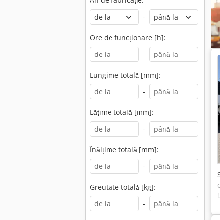
An de fabricație:
-
Ore de funcționare [h]:
-
Lungime totală [mm]:
-
Lățime totală [mm]:
-
Înălțime totală [mm]:
-
Greutate totală [kg]:
-