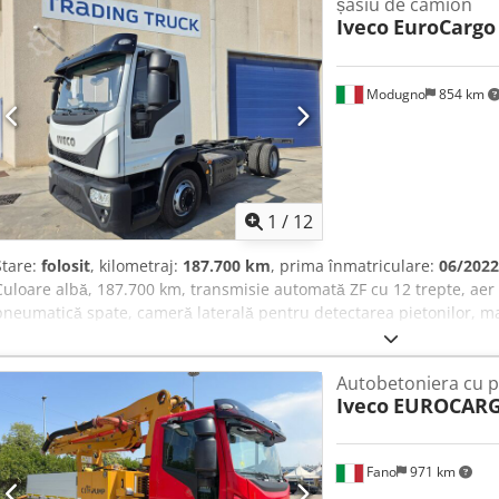
șasiu de camion
Iveco
EuroCargo
Modugno
854 km
1
/
12
Stare:
folosit
, kilometraj:
187.700 km
, prima înmatriculare:
06/2022
Culoare albă, 187.700 km, transmisie automată ZF cu 12 trepte, aer
pneumatică spate, cameră laterală pentru detectarea pietonilor,
3690, parasolar. Crodpfx Ajyzyxiobwjf
Autobetoniera cu
Iveco
EUROCARG
Fano
971 km