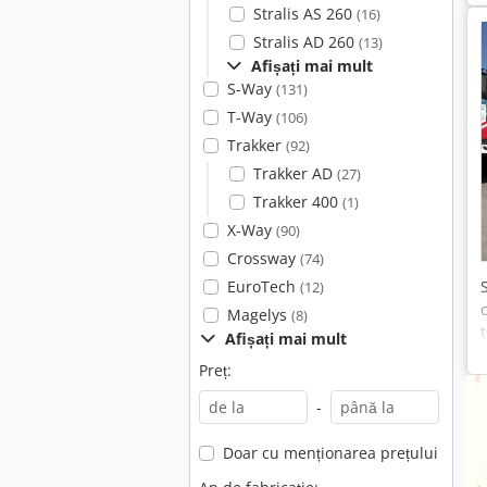
Stralis AS 260
(16)
Stralis AD 260
(13)
Afișați mai mult
S-Way
(131)
T-Way
(106)
Trakker
(92)
Trakker AD
(27)
Trakker 400
(1)
X-Way
(90)
Crossway
(74)
EuroTech
(12)
Magelys
(8)
Afișați mai mult
Preț:
-
Doar cu menționarea prețului