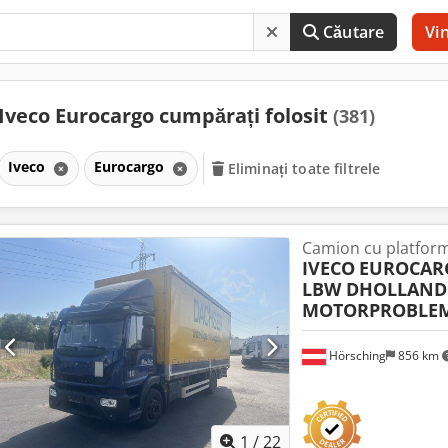
Căutare
Vi
Iveco Eurocargo cumpărați folosit
(381)
Iveco
Eurocargo
Eliminați toate filtrele
Camion cu platform
IVECO
EUROCARG
LBW DHOLLANDI
MOTORPROBLE
Hörsching
856 km
1
/
22