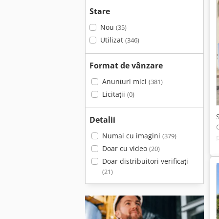
Stare
Nou
(35)
Utilizat
(346)
Format de vânzare
Anunțuri mici
(381)
Licitații
(0)
Detalii
Numai cu imagini
(379)
Doar cu video
(20)
Doar distribuitori verificați
(21)