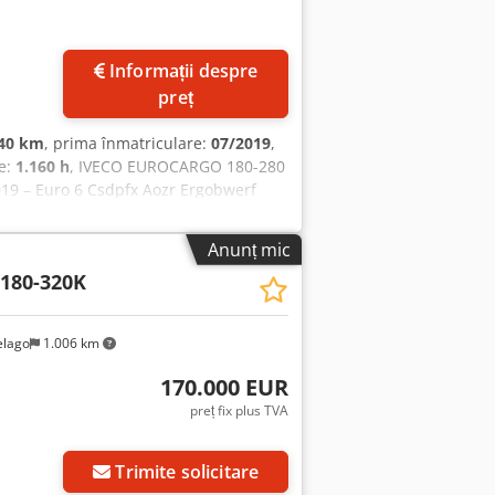
Informații despre
preț
040 km
, prima înmatriculare:
07/2019
,
re:
1.160 h
, IVECO EUROCARGO 180-280
19 – Euro 6 Csdpfx Aozr Ergobwerf
ț de 20 m Ore de funcționare: 1.160
nibil imediat EVALUĂM POSIBILITATEA DE
Anunț mic
 RENAULT, VOLVO, SCANIA, CU
 180-320K
ȘCAREA TERENULUI CATERPILLAR, FIAT
elago
1.006 km
170.000 EUR
preț fix plus TVA
Trimite solicitare