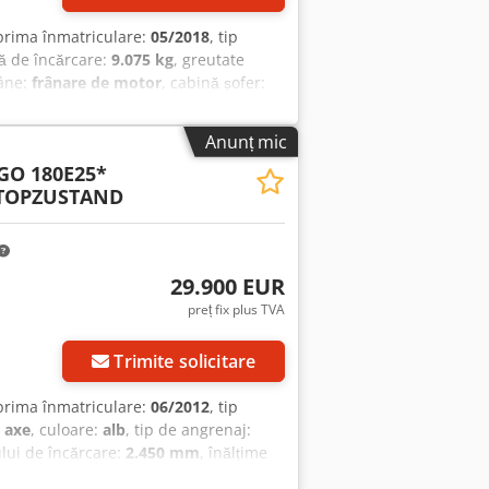
 prima înmatriculare:
05/2018
, tip
ă de încărcare:
9.075 kg
, greutate
râne:
frânare de motor
, cabină șofer:
, suspensie:
oțel-aer
, număr de locuri:
lă:
9.120 mm
, lungimea spațiului de
Anunț mic
at, blocare diferențial, frână cu aer
O 180E25*
 în carter!!! | Dar este funcțional |
 TOPZUSTAND
6, aer condiționat | Încălzire
 de încărcare: 7,20 m | Ampatament:
ea prealabilă. Codpfozrtx Ijx Abwjrf
29.900 EUR
preț fix plus TVA
Trimite solicitare
 prima înmatriculare:
06/2012
, tip
 axe
, culoare:
alb
, tip de angrenaj:
ului de încărcare:
2.450 mm
, înălțime
VECO EUROCARGO 180E25 / 4x2 Bascule