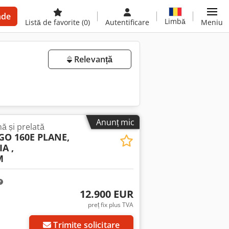
nde
Limbă
Listă de favorite
(0)
Autentificare
Meniu
Relevanță
Anunț mic
ă și prelată
O 160E PLANE,
A ,
M
12.900 EUR
preț fix plus TVA
Trimite solicitare