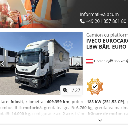
Informați-vă acum
+49 201 857 861 80
Camion cu platform
IVECO
EUROCARG
LBW BÄR, EURO 
Hörsching
856 km
1
/
27
Stare:
folosit
, kilometraj:
409.359 km
, putere:
185 kW (251,53 CP)
,
combustibil:
motorină
, greutatea goală:
6.760 kg
, greutatea maxim
totală:
14.000 kg
, configurație ax:
2 axe
, frâne:
frânare de motor
, c
angrenaj:
automat
, clasă de emisii:
Euro 6
, suspensie:
oțel-aer
, nu
condiționat, blocare diferențial, frână cu aer comprimat, înmatri