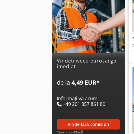
Vindeți iveco eurocargo
imediat
de la
4,49 EUR
*
Informați-vă acum
+49 201 857 861 80
vinde fără comision
*per anunț/lună