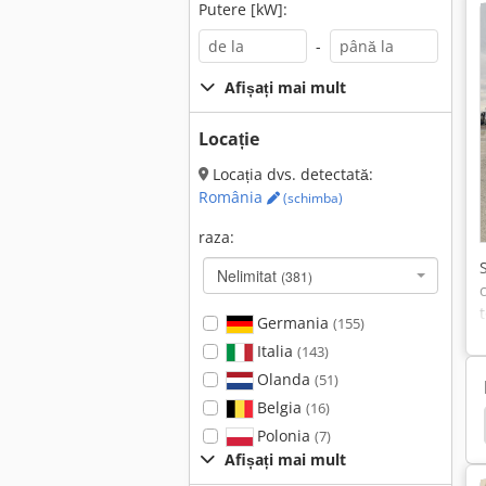
Putere [kW]:
-
Afișați mai mult
Locație
Locația dvs. detectată:
România
(schimba)
raza:
Nelimitat
(381)
Germania
(155)
Italia
(143)
Olanda
(51)
Belgia
(16)
 Antos
Volvo Fl
Renault Premium
Daf Lf
Polonia
(7)
Afișați mai mult