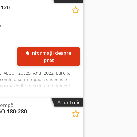
 120
Informații despre
preț
, IVECO 120E25, Anul 2022, Euro 6,
 condiționat în repaus, suspensie
 masă maximă remorcă, ampatament
Anunț mic
 pompă
O 180-280