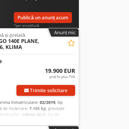
Publică un anunț acum
*per anunț/lună
Anunț mic
ă și prelată
O 140E PLANE,
6, KLIMA
19.900 EUR
preț fix plus TVA
Trimite solicitare
 prima înmatriculare:
02/2019
, tip
ă de încărcare:
7.165 kg
, greutate
abină șofer:
cabina de zi
, tip de
măr de locuri:
2
, Dotări:
ABS, aer
culare camion
, | Iveco Eurocargo 140E |