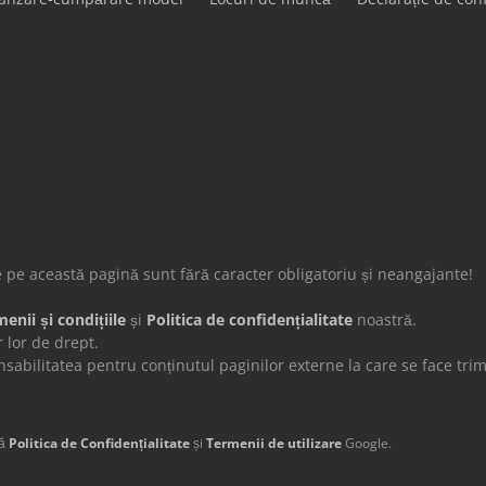
de pe această pagină sunt fără caracter obligatoriu și neangajante!
enii și condițiile
și
Politica de confidențialitate
noastră.
 lor de drept.
ilitatea pentru conținutul paginilor externe la care se face trimi
că
Politica de Confidențialitate
și
Termenii de utilizare
Google.