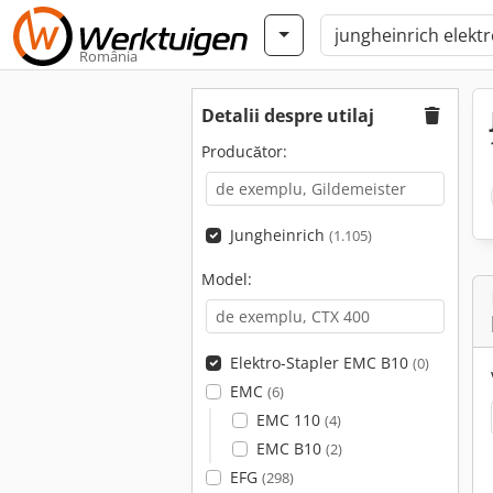
România
Detalii despre utilaj
Producător:
Jungheinrich
(1.105)
Model:
Elektro-Stapler EMC B10
(0)
EMC
(6)
EMC 110
(4)
EMC B10
(2)
EFG
(298)