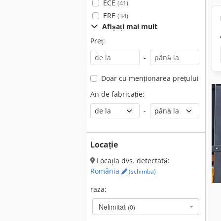
ECE
(41)
ERE
(34)
Afișați mai mult
Preț:
-
Doar cu menționarea prețului
An de fabricație:
-
Locație
Locația dvs. detectată:
România
(schimba)
raza:
Nelimitat
(0)