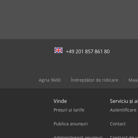
+49 201 857 861 80
Agria 9600
Îndreptător de ridicare
Mași
Vinde
Serviciu și a
Prețuri și tarife
Autentificare
Publica anunțuri
Contact
Administrează anunțuri
Contract de 