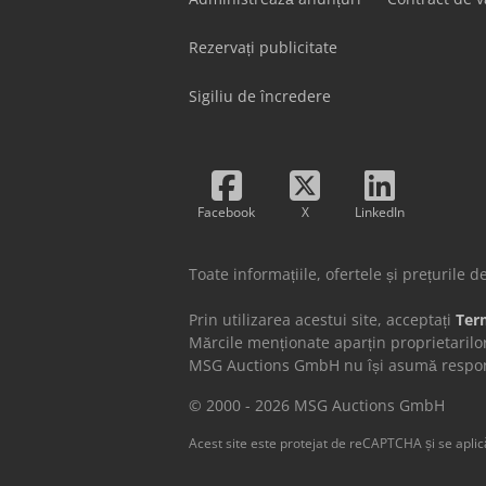
Rezervați publicitate
Sigiliu de încredere
Facebook
X
LinkedIn
Toate informațiile, ofertele și prețurile 
Prin utilizarea acestui site, acceptați
Term
Mărcile menționate aparțin proprietarilor
MSG Auctions GmbH nu își asumă responsab
© 2000 - 2026 MSG Auctions GmbH
Acest site este protejat de reCAPTCHA și se apli