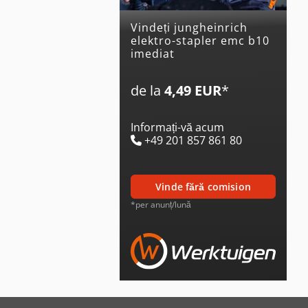
Vindeți jungheinrich
elektro-stapler emc b10
imediat
de la
4,49 EUR
*
Informați-vă acum
+49 201 857 861 80
vinde fără comision
*per anunț/lună