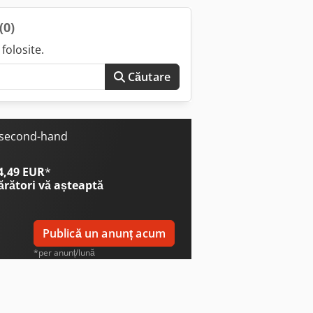
(0)
folosite.
Căutare
e second-hand
 4,49 EUR
*
ărători
vă așteaptă
Publică un anunț acum
*per anunț/lună