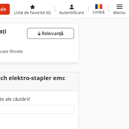
nde
Limbă
Listă de favorite
(0)
Autentificare
Meniu
ați
Relevanță
oate filtrele
ich elektro-stapler emc
e ale căutării!