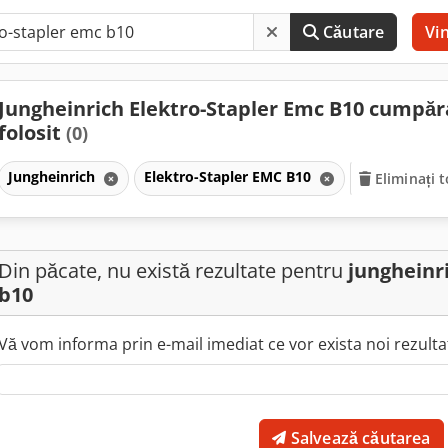
Căutare
Vi
Jungheinrich Elektro-Stapler Emc B10 cumpăr
folosit
(0)
Jungheinrich
Elektro-Stapler EMC B10
Eliminați t
Din păcate, nu există rezultate pentru
jungheinr
b10
Vă vom informa prin e-mail imediat ce vor exista noi rezultat
Salvează căutarea