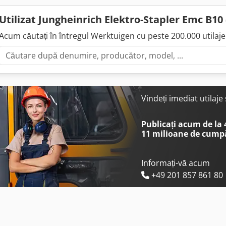
Utilizat Jungheinrich Elektro-Stapler Emc B10
Acum căutați în întregul Werktuigen cu peste 200.000 utilaje 
Vindeți imediat utilaj
Publicați acum de la
11 milioane de cump
Informați-vă acum
+49 201 857 861 80