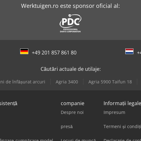
Werktuigen.ro este sponsor oficial al:
+49 201 857 861 80
+
Căutări actuale de utilaje:
ni de înfășurat arcuri
Agria 3400
Agria 5900 Taifun 18
sistență
companie
Informații legal
Despre noi
Impresum
presă
Termeni și condiț
vânzare-cumpărare model
Locuri de muncă
Declarație de conf