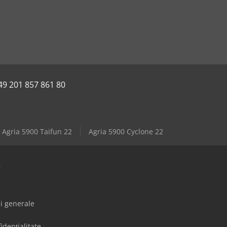
49 201 857 861 80
Agria 5900 Taifun 22
Agria 5900 Cyclone 22
e
ii generale
idențialitate