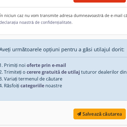
În niciun caz nu vom transmite adresa dumneavoastră de e-mail cătr
declarația noastră de confidențialitate
.
Aveți următoarele opțiuni pentru a găsi utilajul dorit:
Primiți noi
oferte prin e-mail
Trimiteți o
cerere gratuită de utilaj
tuturor dealerilor din
Variați termenul de căutare
Răsfoiți
categoriile
noastre
Salvează căutarea