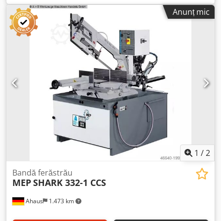
Capacitate de tăiere la 90 de grade: pătrat 260 mm
Anunț mic
Capacitate de tăiere la 90 de grade: dreptunghiular
330x260 mm Capacitate de tăiere la 45 de grade stânga:
rotund 260 mm Capacitate de tăiere la 45 de grade stânga:
pătrat 250 mm Capacitate de tăiere la 45 de grade stânga:
dreptunghiular 270x200 mm Capacitate de tăiere la 60 de
grade: rotund 180 mm Capacitate de tăiere la 60 de grade:
pătrat 170 mm Capacitate de tăiere la 60 de grade:
dreptunghiular 170x170 mm Capacitate de tăiere la 45 de
grade dreapta: rotund 200 mm Capacitate de tăiere la 45
de grade dreapta: pătrat 180 mm Capacitate de tăiere la
45 de grade dreapta: dreptunghiular 200x160 mm
Greutate mașină aprox. 640 kg Dkedpfxjyv Na Ss Ah Ror
Spațiu necesar aprox. 2140x1300x1950 mm
1
/
2
Bandă ferăstrău
MEP
SHARK 332-1 CCS
Ahaus
1.473 km