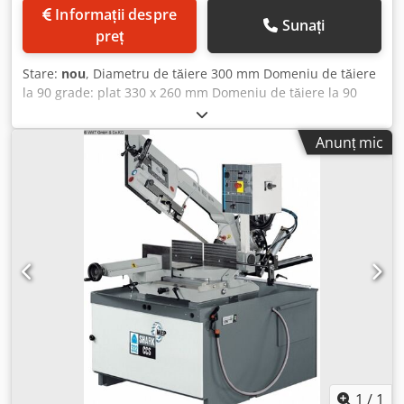
Informații despre
Sunați
preț
Stare:
nou
, Diametru de tăiere 300 mm Domeniu de tăiere
la 90 grade: plat 330 x 260 mm Domeniu de tăiere la 90
grade: pătrat 260 x 260 mm Domeniu de tăiere la 45 grade:
plat 270 x 200 mm Domeniu de tăiere la 45 grade: rotund
Anunț mic
250 mm Domeniu de tăiere la 45 grade: pătrat 250 x 250
mm Domeniu de tăiere la 60 grade: plat 170 x 170 mm
Domeniu de tăiere la 60 grade: pătrat 170 x 170 mm
Dsdpfx Asxaaqtjh Rekr Domeniu de tăiere la 60 grade:
rotund 180 mm Domeniu de turație: 40 / 80 m/min
Lungime bandă ferăstrău: 3650 x 27 x 0,9 mm Greutate
mașină aprox. 640 kg Dotări: - Fierăstrău banzic robust
electro-hidraulic (INDUSTRIAL) - Masă pivotantă mare, cu
rulmenți * pentru tăieri la unghi de la 45° dreapta până la
60° stânga - Coborâre automată a arcadelor de tăiere * cu
avans reglabil continuu * Oprire automată la sfârșitul
tăierii - Funcție de tăiere manuală selectabilă - 2 viteze ale
benzii de tăiere - Ghidare bandă cu plăci din carbură - 1x
bandă de tăiere - 1x opritor unghiular - Perie rotativă
1
/
1