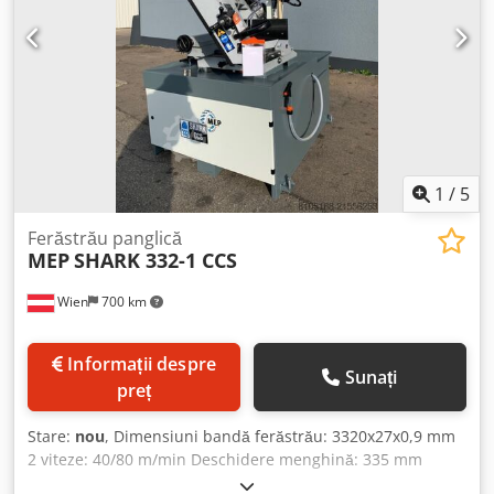
1
/
5
Ferăstrău panglică
MEP
SHARK 332-1 CCS
Wien
700 km
Informații despre
Sunați
preț
Stare:
nou
, Dimensiuni bandă ferăstrău: 3320x27x0,9 mm
2 viteze: 40/80 m/min Deschidere menghină: 335 mm
Capacitate de tăiere la 90 de grade: rotund 300 mm