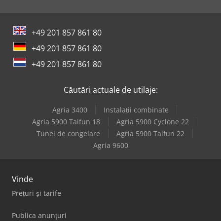
Mep Shark 382-1 Sxi Evo
+49 201 857 861 80
Mep Tiger 352
+49 201 857 861 80
Mep Tiger 352 Nc 5.0
+49 201 857 861 80
Mep Tiger 352 Sx Evo
Căutări actuale de utilaje:
Mep Tiger 372 Cnc Lr 4.0
Agria 3400
Instalații combinate
Mep Tiger 372 Sx Evo
Agria 5900 Taifun 18
Agria 5900 Cyclone 22
Tunel de congelare
Agria 5900 Taifun 22
Schunk Jbm-St 220
Agria 9600
Vinde
Prețuri și tarife
Publica anunțuri