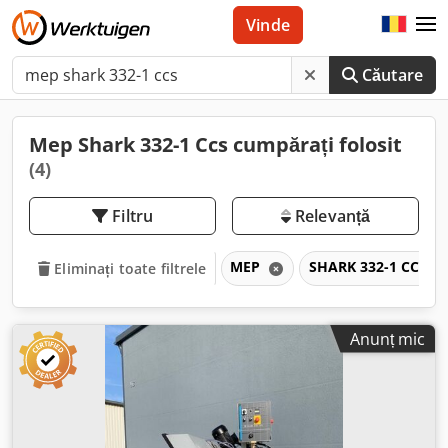
Vinde
Căutare
Mep Shark 332-1 Ccs cumpărați folosit
(4)
Filtru
Relevanță
MEP
SHARK 332-1 CCS
Eliminați toate filtrele
Anunț mic