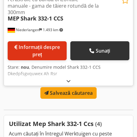
manuale - gama de tăiere rotundă de la
300mm
MEP
Shark 332-1 CCS
Niederlangen
1.493 km
Informații despre
Sunați
preț
Stare:
nou
, Denumire model Shark 332-1 CCS
Dkedpfsgvquwex Ah Rsr
Salvează căutarea
Utilizat Mep Shark 332-1 Ccs
(4)
Acum căutați în întregul Werktuigen cu peste