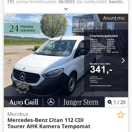
propulsie: curea de distribuție, tipul transmisiei: manuală,
CP)
, prima înmatriculare:
06/2023
, tip combustibil:
benzin
,
trepte: 6, servodirecție, ABS, ASR, baterie pentru pornire,
greutate totală:
1.973 kg
, combustibil:
benzină 91
, culoare:
tipul caroseriei: standard, pereți laterali căptușiți, suport
alb
, tip de angrenaj:
mecanic
, clasă de emisii:
Euro 6
,
Anunț mic
pentru bagaje pe acoperiș: niciunul, uși laterale: 1,
suspensie:
oțel
, număr de locuri:
2
, Dotări:
ABS, aer
închidere spate: uși duble, închidere centralizată, număr
condiționat, airbag, computer de bord, controlul
de locuri: 2, configurație locuri: 1+1, tapițerie: material
tracțiunii, filtru de particule, servodirecție, uşă glisantă
,
textil, reglare scaune: manuală, ac carplay EURO6 navi,
E07 Asistență la pornirea în pantă, FC5 Parbriz cu izolație
tipul anvelopelor: anvelope de vară = Informații
termică, H06 Aer condiționat, EY5 Sistem de apel de
suplimentare = Informații generale Număr uși: 1 Număr de
urgență Mercedes-Benz, EY6 Gestionarea defecțiunilor,
înmatriculare: VSR-30-S Configurația axelor Dimensiune
B26 Frână de staționare, JK3 Tablou de bord cu afișaj
anvelope: 205/65R16 Suspensie: suspensie cu arc elicoidal
matrice de pixeli, Z1L PURE STANDARD, Z1N Omologare
Axa 1: Profil anvelopă stânga: 1 mm; Profil anvelopă
N1, IA0 Formula roților 4x2, V29 Podea din plastic în
dreapta: 1 mm; Frâne: frâne cu disc Axa 2: Profil anvelopă
portbagaj/zona de încărcare, XO9 Mercedes-Benz
stânga: 3 mm; Profil anvelopă dreapta: 3 mm; Frâne: frâne
MobiloVan cu DSB și GgD, W50 Ușă spate cu două canate,
cu tambur Greutăți Greutate goală: 1.485 kg Capacitate de
deschidere la 180 de grade, fără geam, E1D Radio digital
încărcare: 536 kg Greutate maximă admisibilă: 2.021 kg
(DAB), Y10 Trusă de prim ajutor, MJ8 Funcție ECO Start-
Funcțional Înălțimea platformei de încărcare: 57 cm
Stop, RD9 Anvelope fără specificații privind marca, HI2
1
/
20
Întreținere ITV (Inspecție Tehnică Periodică): valabil până la
Zonă climatică 2 (temperată), Q22 Cuplă pentru remorcă
12.2026 Stare Stare tehnică: bună Stare optică: bună
cu cap sferic fix, FE8 Geamuri electrice față, RM7 Anvelope
Microbuz
Defecte: niciunul Număr chei: 2 Informații financiare Preț
Mercedes-Benz
Citan 112 CDI
de vară, E2V Sistem audio MB cu DAB, J56 Sistem de
leasing: 228 € pe lună (furgon, 72 de luni); Solicitați
Tourer AHK Kamera Tempomat
avertizare pentru centura de siguranță pentru șofer și
informații suplimentare și condiții.
pasagerul din față, L12 Faruri cu tehnologie halogen, X0E