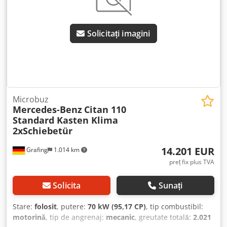
Benz, SD1 Sistem de prindere pentru scaun auto i-Size,
EY6 Sistem de gestionare a defecțiunilor, B26 Frână de
staționare, Z1L PURE STANDARD, JK5 Instrumente de bord
Solicitați imagini
cu afișaj color, Z1N Omologare N1, IA0 Formula roților 4x2,
XO9 Mercedes-Benz MobiloVan cu DSB și GgD, F2U Pachet
parcare, Q10 Bare transversale pentru cârlig de
remorcare, W50 Ușă spate cu două canate, deschidere la
180 de grade, fără geam, HH4 Sistem automat de
climatizare THERMOTRONIC, E1D Radio digital (DAB), Y10
Trusă de prim ajutor, MJ8 Funcție ECO Start-Stop, 804 AEJ
Microbuz
Mercedes-Benz
Citan 110
X3/1, SF6 Scaun șofer reglabil pe înălțime, cu suport
Standard Kasten Klima
lombar, RD9 Anvelope fără specificații de producător, F49
2xSchiebetür
Parbriz încălzit, MS1 TEMPOMAT, HI2 Zonă de climatizare 2
(temperată), NM1 MB-NA 60 2b cu flanșă, poziție înaltă,
14.201 EUR
Grafing
1.014 km
turație M, C6L Volan multifuncțional, FE8 Geamuri electrice
față, RM7 Anvelope de vară, H10 Scaune încălzite pentru
preț fix plus TVA
șofer și pasager, F4W Rezervor de lichid de parbriz cu
volum mai mare, J56 Sistem de avertizare pentru centura
Solicita
Sunați
de siguranță pentru șofer și pasager, L12 Faruri cu
tehnologie halogen, XZ0 Generație de model 0, X0I Variantă
Stare:
folosit
, putere:
70 kW (95,17 CP)
, tip combustibil:
de greutate 2.021 kg, T16 Ușă glisantă dreapta, V4V Podea
motorină
, tip de angrenaj:
mecanic
, greutate totală:
2.021
din plastic în zona pasagerilor din față, E3O Sistem