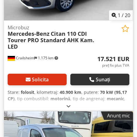
batante 180° fără geamuri, E07 Asistent demaraj în rampă,
anvelopei dreapta: 4 mm Greutăți Greutate goală: 1.473 kg
KA1 Filtru de particule, MJ8 Funcție ECO Start-Stop, H06
Sarcina utilă: 548 kg Greutate maximă admisă: 2.021 kg
Aer condiționat, C6L Volan multifuncțional, JK3
1
/
20
Funcționalitate Înălțimea suprafeței de încărcare: 54 cm
Instrumentar de bord (display pixel-matrix), MS1
Stare Stare tehnică: bună Stare optică: bună Defecte:
Tempomat (regulator viteză), JA5 Senzor lumină și ploaie,
Microbuz
Niciunul Numărul de chei: 2 Informații financiare Prețul
Mercedes-Benz
Citan 110 CDI
F68 Oglinzi exterioare încălzite și reglabile electric, B26
leasingului: 236 € pe lună (furgon, 72 de luni); Cereți
Tourer PRO Standard AHK Kam.
Frână de parcare, T16 Ușă laterală glisantă dreapta, FE8
informații suplimentare și condiții.
LED
Geamuri față acționate electric, J56 Sistem de avertizare
centură pentru șofer și pasager, E1D Radio digital (DAB),
17.521 EUR
Crailsheim
1.175 km
BB3 Program electronic de stabilitate (ESP), SA4 Airbag
șofer și pasager, FQ3 Torpedo, partea pasagerului, închis,
preț fix plus TVA
BB0 Sistem de frânare cu ABS și ASR, D50 Perete
despărțitor continuu, IA0 Tracțiune 4x2, SD1 Prindere
Solicita
Sunați
scaun copil i-Size, H20 Geam termoizolant integral, JW8
Attention Assist, EY5 Sistem apel de urgență Mercedes-
Stare:
folosit
, kilometraj:
40.900 km
, putere:
70 kW (95,17
Benz, I44 Jante oțel 16", R2D Jante oțel 40,6 cm (16") cu
CP)
, tip combustibil:
motorină
, tip de angrenaj:
mecanic
,
capace de butuc, GK6 Cutie de viteze manuală 6 trepte, I48
greutate totală:
2.174 kg
, prima înmatriculare:
02/2022
,
Acoperire șină ușă glisantă negru texturat, F79
clasă de emisii:
Euro 6
, culoare:
argintiu
, suspensie:
oțel
,
Anunț mic
Compartiment depozitare pe bord, 803 AEJ X2/1, V3L
număr de locuri:
5
, combustibil:
motorină
, Dotări:
ABS, aer
Covorașe all-season, FG1 Cotieră cu spațiu depozitare, P4A
condiționat, airbag, computer de bord, controlul
Nivel de echipare A, IC3 Serie 420 VS11, SL2 Scaun pasager
tracțiunii, filtru de particule, pilot automat de viteză,
reglabil pe înălțime, IK7 Semnalizatoare în oglinzile