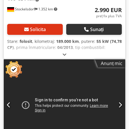
Rerf -Toate informațiile fără garanție... mai multe pe
culisantă pe partea dreaptă a compartimentului de
pagina noastră de pornire.
2.990 EUR
Stockelsdorf
1.352 km
încărcare/pasageri, jante de oțel 6x15, sistem Start/Stop,
priză (conexiune 12V), geamuri cu protecție termică,
preț fix plus TVA
încălzire suplimentară. Vânzare intermediară, erori și
modificări rezervate.
Solicita
Sunați
Stare:
folosit
, kilometraj:
189.000 km
, putere:
55 kW (74,78
CP)
, prima înmatriculare:
04/2013
, tip combustibil:
motorină
, greutate totală:
1.920 kg
, tip de angrenaj:
mecanic
, Dotări:
ABS, filtru de particule, program
Anunț mic
electronic de stabilitate (ESP), închidere centralizată,
încălzitor staționar
, Dotări suplimentare: Compartiment
de depozitare deasupra parbrizului, airbag pentru șofer,
sistem de control al patinării (ASR), tip de caroserie:
furgon, funcție de iluminare „Coming-Home”, tapițerie
plafon până la montantul B, nivel de echipare și design
standard, uși spate cu aripi, fără geamuri (unghi de
deschidere de 180 de grade), filtru de aer interior: filtru de
polen, caroserie/structură: furgon, separator pentru
compartimentul de încărcare, motor 1,5 litri - 55 kW CDI
KAT, pregătire pentru radio, ampatament 2697 mm,