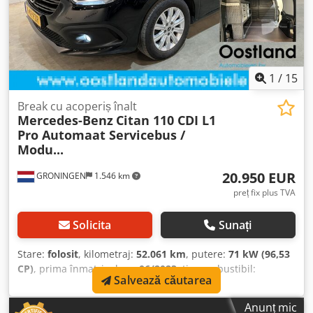
Cabina: simplă Informații tehnice Cuplu: 270 Nm Număr
de cilindri: 4 Capacitate cilindrică motor: 1.461 cm³
Accelerație (0–100): 11,7 s Viteză maximă: 175 km/h
Dimensiuni Lungime/Înălțime: L1H1 Greutăți Greutate
goală: 1.542 kg Sarcină utilă: 512 kg Masa maximă
1
/
15
autorizată: 2.054 kg Sarcina maximă de remorcare: 1.500
kg (fără frâne 750 kg) Interior Cjdpfszr N Rgsx Am Rsrf
Break cu acoperiș înalt
Interior: negru Consum Consum mediu de combustibil: 5,6
Mercedes-Benz
Citan 110 CDI L1
l/100 km Stare Număr de chei: 2 (2 telecomenzi) Siguranța
Pro Automaat Servicebus /
produsului Producător: Oostland Automobielen Wasaweg
Modu...
22 9723JD GRONINGEN, NL
20.950 EUR
GRONINGEN
1.546 km
preț fix plus TVA
Solicita
Sunați
Stare:
folosit
, kilometraj:
52.061 km
, putere:
71 kW (96,53
CP)
, prima înmatriculare:
06/2023
, tip combustibil:
Salvează căutarea
motorină
, configurație ax:
4x2
, ampatament:
2.720 mm
,
combustibil:
motorină
, Emisii de CO₂:
146 g/km
,
Anunț mic
capacitatea rezervorului de combustibil:
54 l
, culoare: