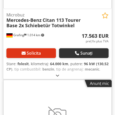
audio MB cu DAB, J56 Sistem de avertizare a centurii de
siguranță pentru șofer și pasagerul din față, L12 Faruri cu
Microbuz
tehnologie halogen, XZ0 Generație de model 0, X0I Variantă
Mercedes-Benz
Citan 113 Tourer
de greutate 2.021 kg, V4V Podea din plastic în cabina de
Base 2x Schiebetür Totwinkel
pasageri, față, W78 Geam în hayon, cu sistem de ștergere
și spălare, T17 Ușă glisantă dreapta, cu geam, F61 Oglindă
17.563 EUR
Grafing
1.014 km
interioară, SH5 Airbag-uri laterale pentru torace și airbag-
preț fix plus TVA
uri laterale pentru cap, față, VF4 Material textil Caluma
negru, H20 Geam termoizolant pe toate părțile, I44 Jante
din oțel de 16", F68 Oglinzi exterioare încălzite și reglabile
Solicita
Sunați
electric, H22 Lunetă încălzită, JW8 ATTENTION ASSIST, T20
Ușă glisantă în spațiul de încărcare, stânga, cu geam, Y44
Stare:
folosit
, kilometraj:
64.000 km
, putere:
96 kW (130,52
Triunghi reflectorizant, KA1 Filtru de particule, XC8
CP)
, tip combustibil:
benzin
, tip de angrenaj:
mecanic
,
Numărul VIN vizibil din exterior, JH3 Modul de comunicații
greutate totală:
2.095 kg
, prima înmatriculare:
02/2022
,
(LTE) pentru servicii digitale, X30 Certificat de
consum de combustibil (urban):
7,8 l/100 km
, consum de
Anunț mic
înmatriculare, partea II, IF6 Furgon, I5D Motor diesel, FQ3
combustibil (extraurban):
5,4 l/100 km
, consum de
Compartiment pentru mănuși, partea pasagerului, închis,
combustibil (combinat):
6,3 l/100 km
, Emisii de CO₂:
144
I5T Protecție a părții inferioare a caroseriei, plastic, I5X
g/km
, clasă de emisii:
Euro 6
, culoare:
alb
, suspensie:
oțel
,
Tapițerie interioară standard, R87 Roată de rezervă. Vă
combustibil:
benzină 91
, Dotări:
ABS, aer condiționat,
oferim cu plăcere o ofertă personalizată de finanțare sau
airbag, computer de bord, controlul tracțiunii, filtru de
leasing și vom prelua vehiculul dumneavoastră uzat. Ne
particule, pilot automat de viteză, senzori de parcare,