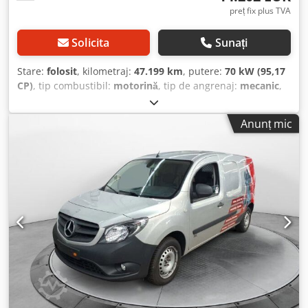
pentru smartphone, sistem de comandă vocală cu funcții
preț fix plus TVA
extinse (MBUX), sistem multimedia MBUX, inclusiv
navigație și DAB, sistem audio-navigație, pachet de
Solicita
Sunați
parcare, sistem de asistență la conducere: asistent de
parcare activ, sistem Parktronic (spate), protecție completă
Stare:
folosit
, kilometraj:
47.199 km
, putere:
70 kW (95,17
a roților 16", roată de rezervă utilizabilă, scaun față
CP)
, tip combustibil:
motorină
, tip de angrenaj:
mecanic
,
dreapta rabatabil, jante din oțel 6x16, sistem start/stop,
prima înmatriculare:
02/2022
, următoarea inspecție (TÜV):
placaj în zona de încărcare/compartiment: placaj din lemn,
02/2028
, clasă de emisii:
Euro 6
, culoare:
alb
, număr de
Anunț mic
pregătire pentru sistem de informare a traficului Live
locuri:
3
, Dotări:
ABS, aer condiționat, filtru de particule,
Traffic, încălzitor suplimentar. Alte echipamente: Cedjzr S
garanție pentru vehicule second-hand, program
R Aspfx Am Rjrf Airbag-uri pentru șofer/pasager, sistem de
electronic de stabilitate (ESP), sistem de navigație,
control al tracțiunii (ASR), oglinzi exterioare reglabile și
închidere centralizată, încălzitor staționar
, Echipamente
încălzite electric, ambele părți, linie de design și echipare
speciale: Airbag pentru pasagerul din față, sistem audio-
standard, uși spate tip aripă fără geam (unghi de
navigație, oglinzi exterioare reglabile electric și încălzite,
deschidere de 180 de grade), sistem de infotainment:
ambele, indicator de temperatură exterioară, geamuri
Mercedes me connect, caroserie/structură: furgon, modul
pentru ușile din spate/hayon cu sistem de
de comunicație (LTE) pregătire pentru Mercedes me
ștergere/spălare, parbriz spate/geam spate cu folie,
connect, sistem de airbag-uri laterale (windowbag), zonă
parbriz spate încălzit, oglindă interioară, separator pentru
de încărcare fără geamuri, coloană de direcție (volan)
compartimentul de încărcare cu geam, sistem Parktronic
reglabilă manual, sistem de apel de urgență Mercedes-
(spate), scaun față stânga reglabil pe înălțime, încălzire
Benz, motor 1,5 litri – 70 kW CDI KAT, pregătire pentru
scaun față dreapta, încălzire scaun față stânga Alte