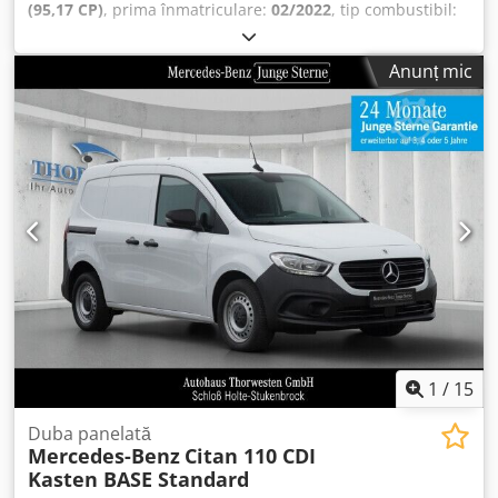
Servodirecție, ABS, ASR, Acumulator pentru pornire, Tipul
(95,17 CP)
, prima înmatriculare:
02/2022
, tip combustibil:
caroseriei: alungită, Bare portbagaj pe acoperiș: standard,
motorină
, dimensiunea anvelopei:
205/60R16
, configurație
Uși laterale: 2, Închidere spate: ușă dublă, Închidere
ax:
4x2
, ampatament:
2.720 mm
, combustibil:
motorină
,
Anunț mic
centralizată, Locuri: 2, Dispunerea scaunelor: 1+1,
culoare:
alb
, cabină șofer:
cabina de zi
, tip de angrenaj:
Tapițerie scaune: material textil, Reglarea scaunelor:
mecanic
, numărul de trepte de viteză:
6
, clasă de emisii:
manuală, 2x ușă laterală, Mbux Carplay, Aer condiționat,
Euro 6
, număr de locuri:
2
, lungime totală:
4.490 mm
,
Euro6, 95 CP, Scutit de taxa de poluare!, Tipul anvelopelor:
lățime totală:
1.860 mm
, înălțime totală:
1.940 mm
,
anvelope de vară/iarnă = Informații suplimentare =
lungimea spațiului de încărcare:
1.760 mm
, lățimea
Informații generale Numărul de uși: 2 Numărul de
spațiului de încărcare:
1.520 mm
, înălțime spațiu de
înmatriculare: V-73-PSP Configurația axelor Frâne: frâne cu
încărcare:
1.210 mm
, An de fabricație:
2022
, Dotări:
ABS,
disc Suspensie: suspensie cu arc spiralat Axa 1: Profil
Apple CarPlay, Bluetooth, aer condiționat, controlul
anvelopă stânga: 7 mm; Profil anvelopă dreapta: 7 mm Axa
tracțiunii, oglindă electrică, pilot automat de viteză,
2: Profil anvelopă stânga: 4 mm; Profil anvelopă dreapta: 4
reglare electrică a geamurilor, închidere centralizată
, =
mm Greutăți Greutate goală: 1.473 kg Sarcina utilă: 548 kg
Opțiuni și accesorii suplimentare = - Oglinzi încălzite -
Greutate maximă admisă (GMA): 2.021 kg Funcționalitate
Lampă cu halogen - Niciunul - Manual - Radio/casetofon -
Înălțimea platformei de încărcare: 60 cm Întreținere Crjdjy
Cameră de marșarier - Material textil - Pereți despărțitori =
Hqf Repfx Am Rsf ITP (Inspecție Tehnică Periodică): valabil
Note = Configurație: 4x2, Sarcina utilă: 548 kg, Greutate
1
/
15
până la 01.2027 Stare Stare tehnică: bună Stare optică:
proprie: 1473 kg, Greutate brută: 2021 kg, Sarcina maximă
bună Defecte: niciunul Număr de chei: 2 Informații
remorcată, fără frână: 740 kg, Sarcina maximă remorcată
Duba panelată
financiare Preț leasing: 236 € pe lună (furgonetă, 72 luni);
Mercedes-Benz
Citan 110 CDI
pe axa centrală, cu frână: 1500 kg, Tipul cabinei: Cabină
Solicitați informații și condiții suplimentare.
Kasten BASE Standard
simplă, Pilot automat, Aer condiționat, Număr de airbag-