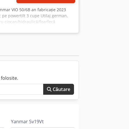
anmar VIO 50/6B an fabricație 2023
c pe powertilt 3 cupe Utilaj german,
u ciocan/hidraulică/foarfecă
 aprox. 4900 kg Pregătit de utilizare
b: ----
engleză/p?????/?????..... Roman Ne
zare UE: net cu prezentarea
iile noastre pentru dumneavoastră: -
ondial - Opțiuni de cazare - Transfer
folosite.
Căutare
Yanmar Sv19Vt