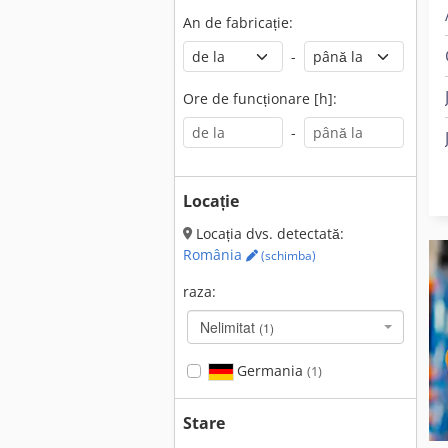
An de fabricație:
-
Ore de funcționare [h]:
-
Locație
Locația dvs. detectată:
România
(schimba)
raza:
Nelimitat
(1)
Germania
(1)
Stare