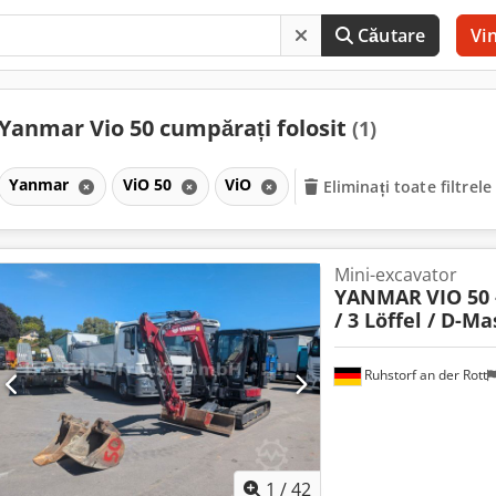
Căutare
Vi
Yanmar Vio 50 cumpărați folosit
(1)
Yanmar
ViO 50
ViO
Eliminați toate filtrele
Mini-excavator
YANMAR
VIO 50
/ 3 Löffel / D-M
Ruhstorf an der Rott
1
/
42