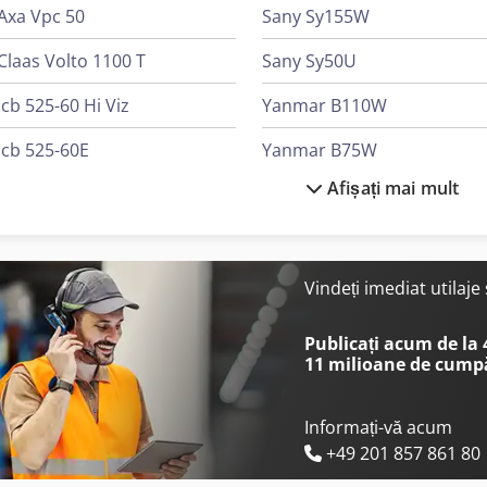
Axa Vpc 50
Sany Sy155W
Claas Volto 1100 T
Sany Sy50U
Jcb 525-60 Hi Viz
Yanmar B110W
Jcb 525-60E
Yanmar B75W
Afișați mai mult
Jcb 535-95
Yanmar B95W
Jcb 540-140 Hi-Viz
Yanmar Mini Dumper
Jcb 540-170
Yanmar Mini Excavator
Vindeți imediat utilaj
Jcb 540-180
Yanmar Sv17Vt
Publicați acum de la
11 milioane de cump
Informați-vă acum
+49 201 857 861 80