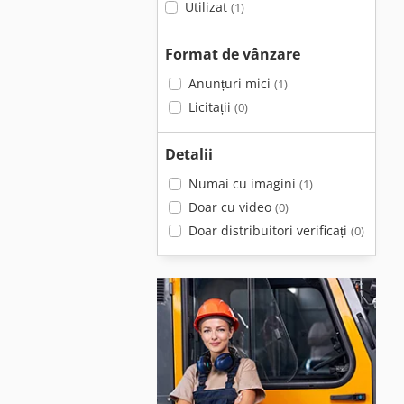
Utilizat
(1)
Format de vânzare
Anunțuri mici
(1)
Licitații
(0)
Detalii
Numai cu imagini
(1)
Doar cu video
(0)
Doar distribuitori verificați
(0)