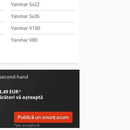
Yanmar Sv22
Yanmar Sv26
Yanmar V100
Yanmar V80
Yanmar Vio27-6
Yanmar Vio38-6
e second-hand
 4,49 EUR
*
ărători
vă așteaptă
Publică un anunț acum
*per anunț/lună