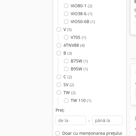
ViO80-1
(2)
ViO38-6
(1)
ViO50-6B
(1)
V
(5)
V70S
(1)
4TNV88
(4)
B
(3)
B75W
(1)
B95W
(1)
C
(2)
SV
(2)
TW
(2)
TW 110
(1)
Preț:
-
Doar cu menționarea prețului