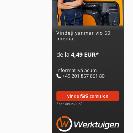
Vindeți yanmar vio 50
imediat
de la
4,49 EUR
*
Informați-vă acum
+49 201 857 861 80
vinde fără comision
*per anunț/lună