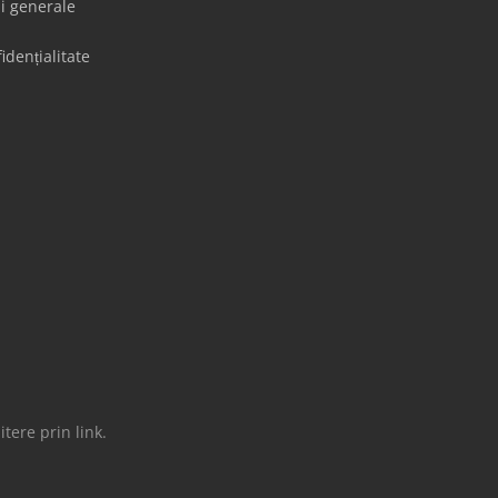
ii generale
idențialitate
tere prin link.