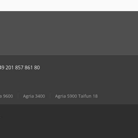
49 201 857 861 80
a 9600
Agria 3400
Agria 5900 Taifun 18
e