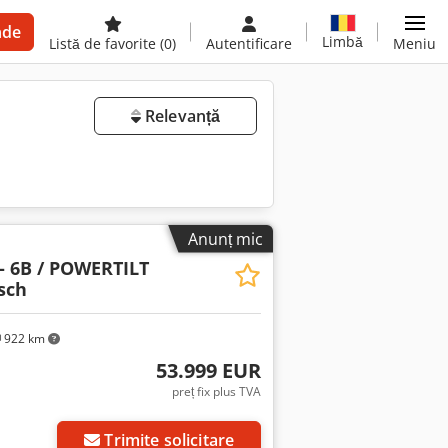
nde
Limbă
Listă de favorite
(0)
Autentificare
Meniu
Relevanță
Anunț mic
 - 6B / POWERTILT
asch
922 km
53.999 EUR
preț fix plus TVA
Trimite solicitare