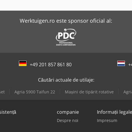
Werktuigen.ro este sponsor oficial al:
+49 201 857 861 80
+
Căutări actuale de utilaje:
set
Agria 5900 Taifun 22
Mașini de tipărit rotative
Agri
sistență
companie
Informații legal
Despre noi
Impresum