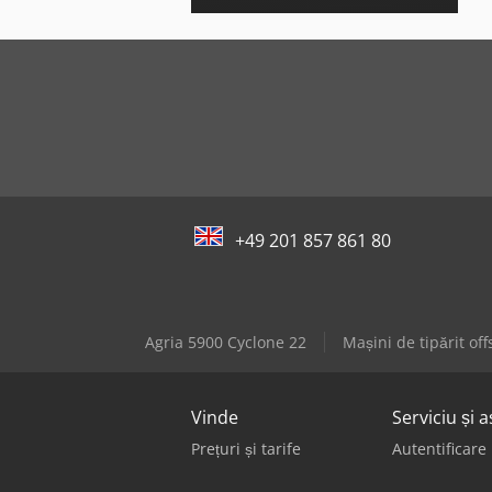
+49 201 857 861 80
Agria 5900 Cyclone 22
Mașini de tipărit off
Vinde
Serviciu și a
Prețuri și tarife
Autentificare