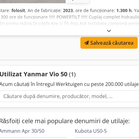
Stare:
folosit
, An de fabricație:
2023
, ore de funcționare:
1.300 h
, Y
1300 ore de funcționare !!!!! POWERTILT !!!!! Cuplaj complet hidrauli
din prima mână Dcsdpfx Aoy U Tb Rsp Ask Instalație completă pentr
Șenile/transmisie aprox. 60-70% Viteză rapidă Greutate operațională
imediată Livrare posibilă Finanțare posibilă Vizitați site-ul nostru we
Salvează căutarea
germană/engleză/sârbă/croată/bosniacă/bulgară..... Goran germană/
ocupăm cu plăcere de finanțarea sau leasing-ul dumneavoastră Vân
documentelor firmei și a codului de TVA Cauțiune TVA 2000 € Servic
Plăcuțe vamale - Documente de export și EUR1 - Transport la nivel m
aeroport München sau gara Passau
Utilizat Yanmar Vio 50
(1)
Acum căutați în întregul Werktuigen cu peste 200.000 utilaje 
Răsfoiți cele mai populare denumiri de utilaje:
Ammann Apr 30/50
Kubota U50-5