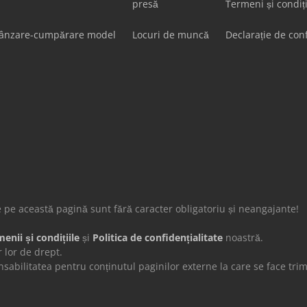
presă
Termeni și condiț
vânzare-cumpărare model
Locuri de muncă
Declarație de conf
de pe această pagină sunt fără caracter obligatoriu și neangajante!
enii și condițiile
și
Politica de confidențialitate
noastră.
 lor de drept.
ilitatea pentru conținutul paginilor externe la care se face trimi