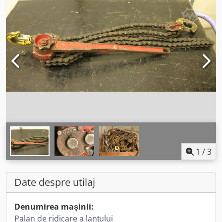
1
/
3
Date despre utilaj
Denumirea mașinii:
Palan de ridicare a lanțului