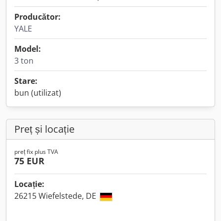
Producător:
YALE
Model:
3 ton
Stare:
bun (utilizat)
Preț și locație
preț fix plus TVA
75 EUR
Locație:
26215 Wiefelstede, DE