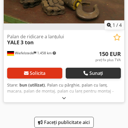
1
/
4
Palan de ridicare a lanțului
YALE
3 ton
150 EUR
Wiefelstede
1.458 km
preț fix plus TVA
Solicita
Sunați
Stare:
bun (utilizat)
, Palan cu pârghie, palan cu lanț,
macara, palan de montaj, palan cu lanț pentru montaj -
Capacitate de ridicare: 3000 kg - Lungime lanț: 3000 mm -
Dimensiuni: 700/400/H190 mm - Greutate: 29 kg Dodpfxob
A R Tho Anxskr
Faceți publicitate aici