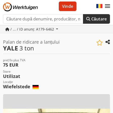
Vinde
Căutare
/ ... / ID anunț: A179-6462
Palan de ridicare a lanțului
YALE
3 ton
preț fix plus TVA
75 EUR
Stare
Utilizat
Locație
Wiefelstede