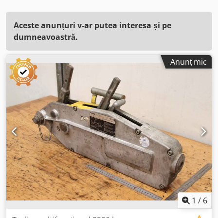
Aceste anunțuri v-ar putea interesa și pe
dumneavoastră.
Anunț mic
1
/
6