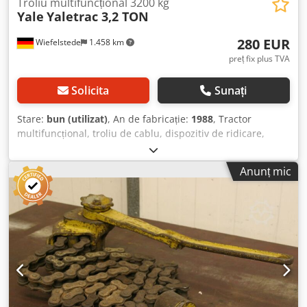
Troliu multifuncțional 3200 kg
Yale
Yaletrac 3,2 TON
280 EUR
Wiefelstede
1.458 km
preț fix plus TVA
Solicita
Sunați
Stare:
bun (utilizat)
, An de fabricație:
1988
, Tractor
multifuncțional, troliu de cablu, dispozitiv de ridicare,
troliu de montaj, troliu universal, aparat de tras cablu -
Producător: Yale, Troliu multifuncțional tip Yaletrac 3,2
Anunț mic
TONE -Capacitate de încărcare: 3200 kg -Cablu de oțel: Ø
16 mm / nu este inclus, disponibil din stoc contra cost
suplimentar -Cantitate: 2x trolii disponibile -Preț: per
bucată -Dimensiuni: 700/150/H370 mm -Greutate: 22
kg/buc. Dkjdsxbcxiopfx Anxer