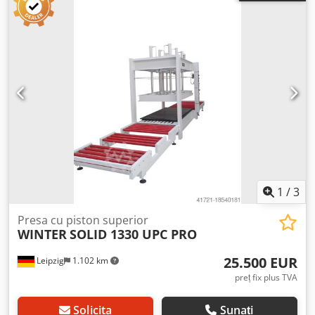
totală de presare: 130 t - La suprafața de presare întinsă
complet: 2,5 kg/cm2 - La suprafața de presare întinsă pe
jumătate: 5,0 kg/cm2 - Deschidere maximă: 400 mm - 10
cilindri hidraulici Ø 70 mm - Pompă hidraulică: 1,5 kW
Djdjv A Hmdopfx Adhewa - Manometru cu ac indicator
pentru valoarea setată și valoarea actuală - Ghidaj de
precizie cu cremalieră pentru alinierea paralelă a mesei de
presare - Coardă de siguranță, conform CE - Dimensiuni:
4500 x 1500 x 2000 mm - Greutate: 6500 kg
1
/
3
Presa cu piston superior
WINTER
SOLID 1330 UPC PRO
25.500 EUR
Leipzig
1.102 km
preț fix plus TVA
Solicita
Sunați