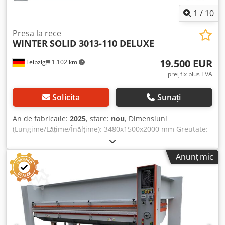
1
/
10
Presa la rece
WINTER
SOLID 3013-110 DELUXE
19.500 EUR
Leipzig
1.102 km
preț fix plus TVA
Solicita
Sunați
An de fabricație:
2025
, stare:
nou
, Dimensiuni
(Lungime/Lățime/Înălțime): 3480x1500x2000 mm Greutate:
5500 kg Dwedpfxev A Hk No Adhja Necesar total de putere:
2 kW Presă la rece SOLID 3013-110 DELUXE - Suprafață de
Anunț mic
presare: 3000 x 1350 mm - Plăci de încălzire din aluminiu
dur, stabile - Presiune totală de presare: 110 t - La
suprafața complet utilizată de presare = 2,5 kg/cm² - La
suprafața pe jumătate utilizată de presare = 5,0 kg/cm² -
Deschidere maximă: 400 mm - 8 cilindri hidraulici Ø 70
mm - Pompă hidraulică 1,5 kW - Manometru de presiune
cu indicator pentru valoarea setată și valoarea actuală -