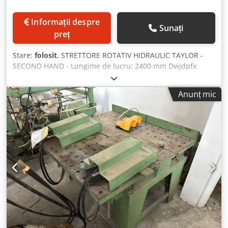
Informații despre
Sunați
preț
Stare:
folosit
, STRETTORE ROTATIV HIDRAULIC TAYLOR -
SECOND HAND - Lungime de lucru: 2400 mm Dwjdpfx
Aewrm S Dodhja - Lățime de lucru: 800 mm - 20 secțiuni - 3
prese pentru fiecare secțiune
Anunț mic