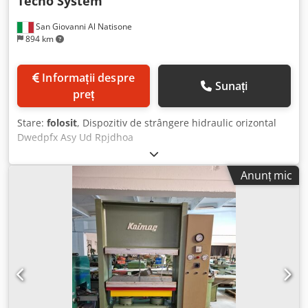
Tecno System
San Giovanni Al Natisone
894 km
Informații despre
Sunați
preț
Stare:
folosit
, Dispozitiv de strângere hidraulic orizontal
Dwedpfx Asy Ud Rpjdhoa
Anunț mic