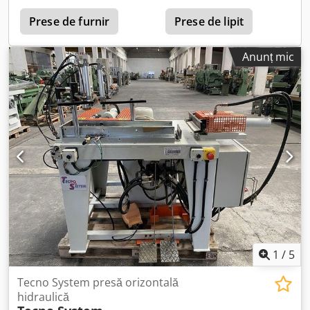
pentru șezuturi de scaune și încălzire. Documentație
disponibilă. Vizionare la fața locului posibilă. Dwsdpfxju Rp
Prese de furnir
Prese de lipit
Hms Adhea
Anunț mic
1
/
5
Tecno System presă orizontală
hidraulică