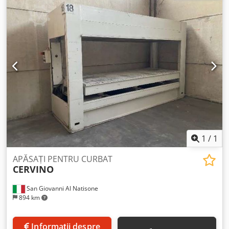
1
/
1
APĂSAȚI PENTRU CURBAT
CERVINO
San Giovanni Al Natisone
894 km
Informații despre