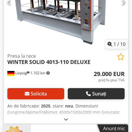
Ghidaj de precizie cu cremalieră pentru sincronizarea
mesei de presare - Cablu de siguranță, conform CE -
Dimensiuni: 3480 x 1500 x 2000 mm - Greutate: 5500 kg
1
/
10
Presa la rece
WINTER
SOLID 4013-110 DELUXE
29.000 EUR
Leipzig
1.102 km
preț fix plus TVA
Solicita
Sunați
An de fabricație:
2025
, stare:
nou
, Dimensiuni
(lungime/lățime/înălțime): 4500x1500x2000 mm Greutate:
6500 kg Necesar total de putere: 2 kW Presă la rece SOLID
4013-110 DELUXE - Suprafața de presare: 4000 x 1350 mm -
Anunț mic
Plăci de încălzire din aluminiu solid, robust - Presiune