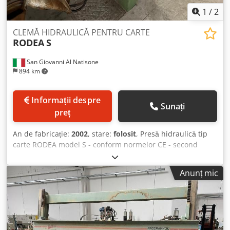
1
/
2
CLEMĂ HIDRAULICĂ PENTRU CARTE
RODEA
S
San Giovanni Al Natisone
894 km
Informații despre
Sunați
preț
An de fabricație:
2002
, stare:
folosit
, Presă hidraulică tip
carte RODEA model S - conform normelor CE - second
hand (folosită) - An fabricație: 2002 Dedjwr A Stspfx
Adhewa
Anunț mic