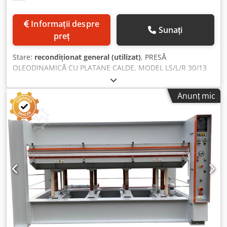
Informații despre
Sunați
preț
Stare:
recondiționat general (utilizat)
, PRESĂ
OLEODINAMICĂ CU PLATANE CALDE, MODEL LS/L/R 30/13
SP. 150 mm Compoziție: - ÎNCĂRCĂTOR Dwjdpen R Dihofx
Adhja - PRESĂ OLEODINAMICĂ CU PLATANE CALDE, MODEL
Anunț mic
LS/L/R 30/13 SP. 150 mm - DESCĂRCĂTOR CU ROLE LIBERE,
DIMENSIUNI 3000x1300 mm Dimensiuni platane presă:
3000x1300 mm Cilindri hidraulici de presare: Nr. 6, Ø 70
mm, cursă 200 mm Forță de presare a platanului: 70 tone.