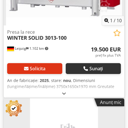
1
/
10
Presa la rece
WINTER
SOLID 3013-100
19.500 EUR
Leipzig
1.102 km
preț fix plus TVA
Solicita
Sunați
An de fabricație:
2025
, stare:
nou
, Dimensiuni
(lungime/lățime/înălțime) 3750x1650x1970 mm Greutate
5000 kg Necesar total de putere 6 kW Presă la rece SOLID
3013-100 - Suprafața de presare: 3000 x 1300 mm - Plăci
Anunț mic
din oțel stabile, grosime 42 mm - Presiune totală de
presare 100 t (3,1 kg/cm²) - Deschidere maximă: 500 mm -
6 cilindri hidraulici cu diametrul de 100 mm Dwsdpfx Asv A
Hkpedhsa - Pompă hidraulică: 5,5 kW - Putere totală: 5,5