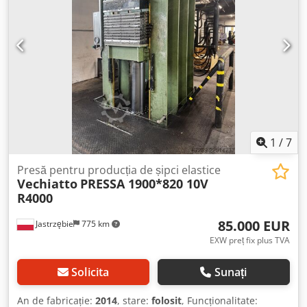
1
/
7
Presă pentru producția de șipci elastice
Vechiatto
PRESSA 1900*820 10V
R4000
85.000 EUR
Jastrzębie
775 km
EXW preț fix plus TVA
Solicita
Sunați
An de fabricație:
2014
, stare:
folosit
, Funcționalitate: