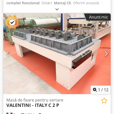
complet funcțional
, Dotări:
Marcaj CE
, Oferim această
presă Vechiatto PRESSA 1900*820 10V R4000, folosită,
pentru producția de profile elastice, fabricată în 2014.
Anunț mic
Producător: Vechiatto Model: PRESSA 1900*820 10V R4000
An de fabricație: 2014 Stare: folosită Djdoztdbvepfx
Adhowa Tip de mașină: Presă pentru producția de profile
elastice În cazul în care aveți întrebări sau doriți informații
suplimentare, vă rugăm să ne contactați printr-un mesaj
sau telefonic.
1
/
12
Masă de fixare pentru sertare
VALENTINI - ITALY
C 2 P