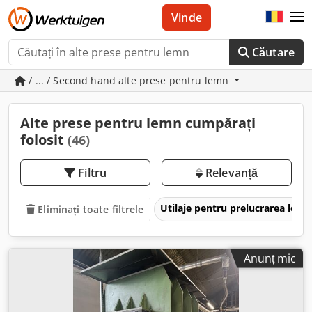
Vinde
Căutare
/ ... / Second hand alte prese pentru lemn
Alte prese pentru lemn cumpărați
folosit
(46)
Filtru
Relevanță
Utilaje pentru prelucrarea lem
Eliminați toate filtrele
Anunț mic