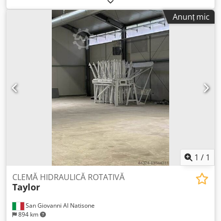
piston superior SOLID 1325 UPC PRO - Dimensiune masă:
Anunț mic
1300 x 2500 mm - Presiune totală de presare: 80 tone - 6
cilindri hidraulici Ø 80 mm - Cursă piston: 600 mm
Dwedpfx Adsvz Hyuehoa - Deschidere maximă: 1300 mm -
Pompă hidraulică: 1,5 kW - Manometru de presiune cu
indicator pentru valoarea setată și valoarea actuală -
Presiunea de presare aplicată de sus în jos - Comutator de
siguranță cu acționare bimanuală, conform CE - Cablu de
siguranță, conform CE - Include masă cu role de intrare și
ieșire - Lungime totală cu masă cu role de intrare și ieșire:
5700 mm - Dimensiuni: L=2950 mm, l=1550 mm, h=2950
mm - Greutate: 4000 kg
1
/
1
CLEMĂ HIDRAULICĂ ROTATIVĂ
Taylor
San Giovanni Al Natisone
894 km