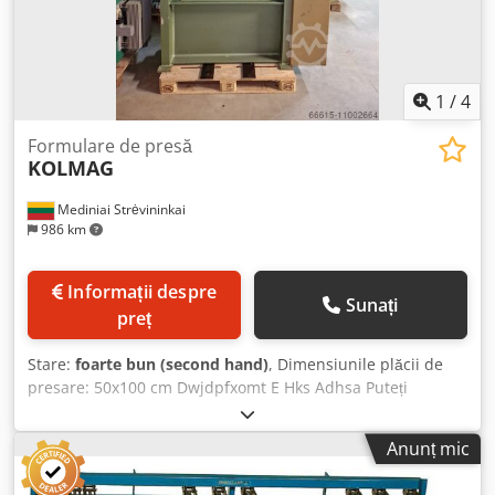
1
/
4
Formulare de presă
KOLMAG
Mediniai Strėvininkai
986 km
Informații despre
Sunați
preț
Stare:
foarte bun (second hand)
, Dimensiunile plăcii de
presare: 50x100 cm Dwjdpfxomt E Hks Adhsa Puteți
achiziționa și un ghilotin/copier. Mașina nu a fost folosită
în Lituania. Ne puteți contacta telefonic sau în scris.
Anunț mic
Vorbim și scriem în germană și rusă. Puteți trimite mesaje
și în engleză. Avem de asemenea multe alte utilaje pe stoc.