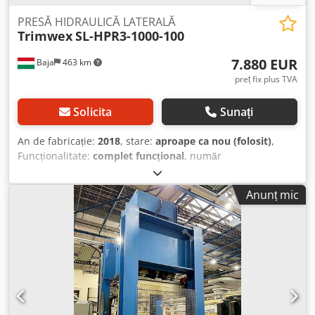
PRESĂ HIDRAULICĂ LATERALĂ
Trimwex
SL-HPR3-1000-100
7.880 EUR
Baja
463 km
preț fix plus TVA
Solicita
Sunați
An de fabricație:
2018
, stare:
aproape ca nou (folosit)
,
Funcționalitate:
complet funcțional
, număr
mașină/vehicul:
B24271F/01
, Lungime de lucru: 3000 mm
Lățime de lucru: 1000 mm Grosime de lipire: 20 – 100 mm
Anunț mic
Număr de niveluri: 3 Rotație manuală Presiunea este
realizată cu cilindru hidraulic unilateral Număr de cilindri
pe nivel: 6 Cilindrii de presiune sunt fixați Dwjdpfx Aey
Rruuodhsa Tip cilindru: Ø 40 x 150 mm Presiune specifică:
6 kg/cm2 Număr de dispozitive de apăsare pe nivel: 3
Fiecare dispozitiv de apăsare are propriul cilindru
pneumatic Tip cilindru pneumatic: Ø 50 x 75 mm Fiecare
dispozitiv de apăsare are propriu ventil pentru