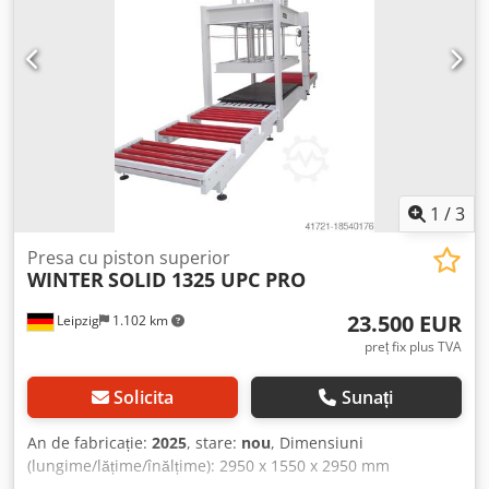
kW - Ghidaj precis cu cremaliere pentru mișcarea
sincronizată a mesei de presiune - Cablu de siguranță -
Dimensiuni: 3750 x 1650 x 1970 mm - Greutate: 5000 kg
1
/
3
Presa cu piston superior
WINTER
SOLID 1325 UPC PRO
23.500 EUR
Leipzig
1.102 km
preț fix plus TVA
Solicita
Sunați
An de fabricație:
2025
, stare:
nou
, Dimensiuni
(lungime/lățime/înălțime): 2950 x 1550 x 2950 mm
Greutate: 4000 kg Necesar total de putere: 1,6 kW Presă cu