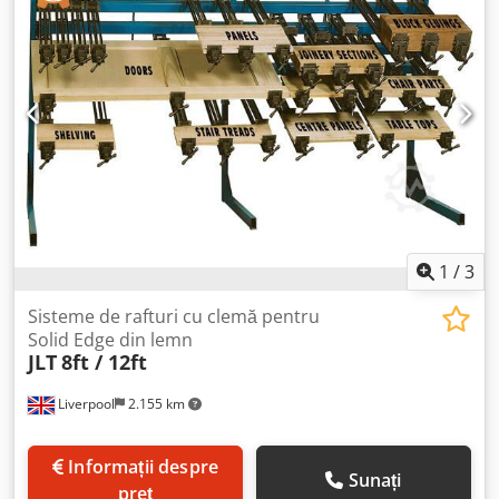
1
/
3
Sisteme de rafturi cu clemă pentru
Solid Edge din lemn
JLT
8ft / 12ft
Liverpool
2.155 km
Informații despre
Sunați
preț