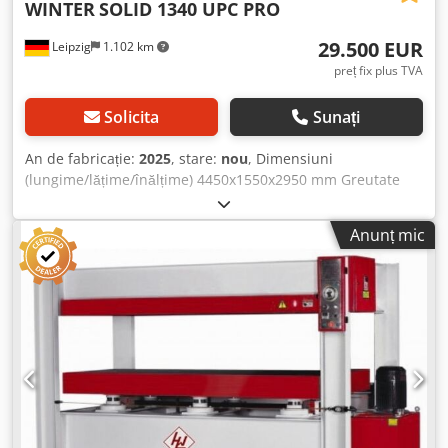
WINTER
SOLID 1340 UPC PRO
29.500 EUR
Leipzig
1.102 km
preț fix plus TVA
Solicita
Sunați
An de fabricație:
2025
, stare:
nou
, Dimensiuni
(lungime/lățime/înălțime) 4450x1550x2950 mm Greutate
4800 kg Consum total de putere 1,6 kW Presă cu platan
superior SOLID 1340 UPC PRO - Dimensiunea mesei: 1300 x
Anunț mic
4000 mm - Presiune totală de presare: 110 t - 8 cilindri
hidraulici Ø 80 mm - Cursă piston: 600 mm - Deschidere
maximă: 1300 mm - Pompă hidraulică: 1,5 kW - Manometru
cu indicator pentru valoarea setată și valoarea efectivă -
Direcția forței de presare: de sus în jos - Comandă de
siguranță cu două mâini, conform CE - Cablu de siguranță,
conformitate CE - Inclusiv conveior cu role pentru
alimentare și evacuare - Lungime totală cu conveior de
role: 7200 mm - Dimensiuni (L=4450 mm, l=1550 mm,
h=2950 mm) Dsdpfx Asvz Hy Iodhswa - Greutate: 4800 kg