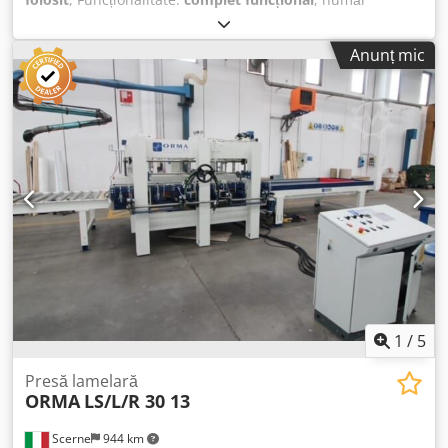
mașină/vehicul:
LM68
, De vânzare presă pentru producția
de ferme reticulare, marca belgiană Stavelse Metaalbouw.
Anunț mic
Setul include: - presă cu forță de apăsare de până la 50
tone - mese pentru aranjarea elementelor, cu dimensiuni
totale de 4,5x39 m - două locuri de parcare - sistem de
lasere SL-LASER Dwjdpfx Ajxzpn Rsdhea - utilaj pentru
aranjarea fermelor - imprimantă pentru etichete Mașina
este din 2021, complet automatizată și foarte puțin
folosită.
1
/
5
Presă lamelară
ORMA
LS/L/R 30 13
Scerne
944 km