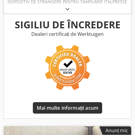
DISPOZITIV DE STRÂNGERE PENTRU TAMPLĂRIE ITALPRESSE
Dedpfex Rrp Eox Adhowa
SIGILIU DE ÎNCREDERE
Dealeri certificați de Werktuigen
Mai multe informații acum
Anunț mic