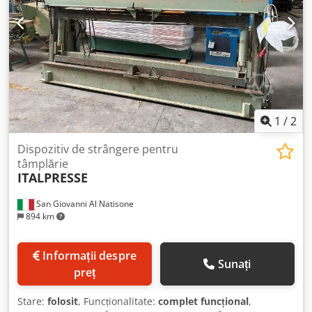
1
/
2
Dispozitiv de strângere pentru
tâmplărie
ITALPRESSE
San Giovanni Al Natisone
894 km
Informații despre
Sunați
preț
Stare:
folosit
, Funcționalitate:
complet funcțional
,