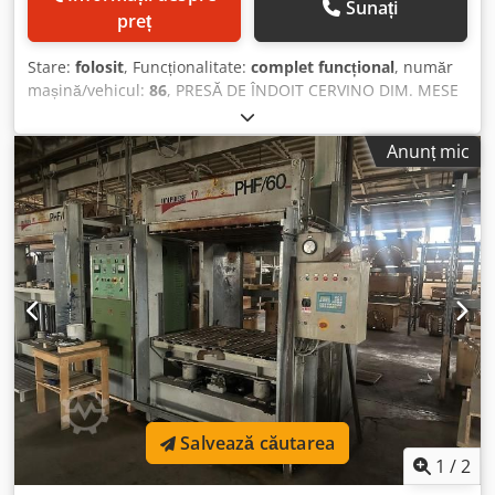
Sunați
preț
Stare:
folosit
, Funcționalitate:
complet funcțional
, număr
mașină/vehicul:
86
, PRESĂ DE ÎNDOIT CERVINO DIM. MESE
3500X1370 MM. - Deschidere 1000 mm. - Matr. 86 Dodpox
Rrftefx Adhewa
Anunț mic
Salvează căutarea
1
/
2