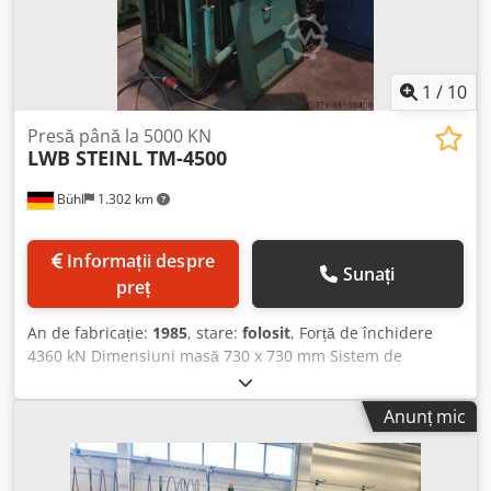
1
/
10
Presă până la 5000 KN
LWB STEINL
TM-4500
Bühl
1.302 km
Informații despre
Sunați
preț
An de fabricație:
1985
, stare:
folosit
, Forță de închidere
4360 kN Dimensiuni masă 730 x 730 mm Sistem de
comandă B+R Industrieelektronik Forță de retragere 190 kN
Viteză maximă de avans 60 mm/sec Viteză maximă de
Anunț mic
retragere 90 mm/sec Dedpfx Adstqqr Eehewa Distanța
liberă între stâlpi 900 mm Putere totală instalată 30 kW
Dimensiuni utilaj (L x l x h) 3,61 x 2,1 x 3,1 m Dimensiuni