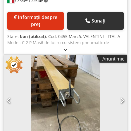
Cantù
1.226 km
Informații despre
Sunați
preț
Stare:
bun (utilizat)
, Cod: 0455 Marcă: VALENTINI – ITALIA
Model: C 2 P Masă de lucru cu sistem pneumatic de
prindere, pentru sertare, mobilier, rame, uși de dulap și
diverse aplicații. Dsdpfx Adsznk Ncjhewa Date tehnice:
Anunț mic
Dimensiunile blatului de lucru: 2500 x 1300 mm Înălțimea
blatului de lucru de la sol: 720 mm Nr. 8 cilindri de
presare cu cursă reglabilă Nr. 9 ghidaje de sprijin Forța de
presare a cilindrului: 586–790 kg Nr. 2 panouri de control
Presiunea de lucru: 6/8 atm Dimensiuni totale (mm): 2600 x
1300 x 900 (înălțime) Greutate (kg): 1100