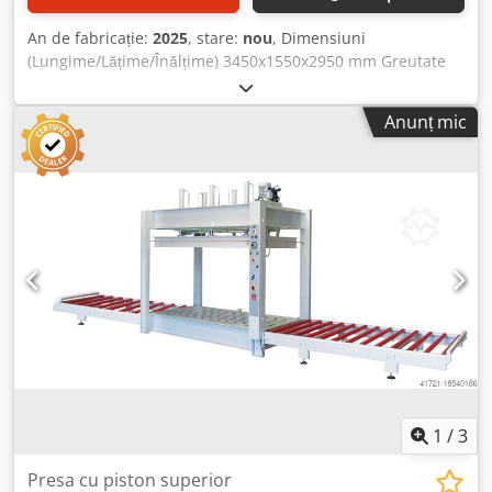
An de fabricație:
2025
, stare:
nou
, Dimensiuni
(Lungime/Lățime/Înălțime) 3450x1550x2950 mm Greutate
4500 kg Necesar total de putere 1,6 kW Presă hidraulică cu
piston superior SOLID 1330 UPC PRO - Dimensiune masă:
Anunț mic
1300 x 3000 mm - Presiune totală de presare: 80 t - 6
cilindri hidraulici Ø 80 mm - Cursă piston: 600 mm -
Deschidere maximă: 1300 mm - Pompă hidraulică: 1,5 kW -
Manometru cu indicator pentru valori setate și reale -
Presare de sus în jos - Comutator de siguranță cu acționare
bimanuală, conform CE - Sfoară de siguranță, conform CE
Dwedpfx Aevz Hyzsdhsa - Inclusiv bandă transportoare cu
role pentru intrare și ieșire - Lungime totală cu bandă
pentru intrare și ieșire: 7200 mm - Dimensiuni: L=3450
mm, l=1550 mm, h=2950 mm - Greutate: 4500 kg
1
/
3
Presa cu piston superior