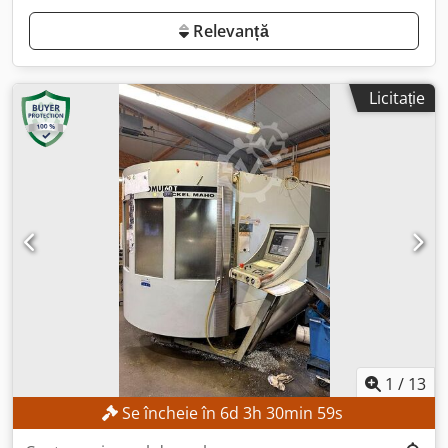
Relevanță
Licitație
1
/
13
Se încheie în
6
d
3
h
30
min
57
s