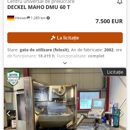
Centru universal de prelucrare
DECKEL MAHO
DMU 60 T
Hessen
1.285 km
7.500 EUR
La licitație
Stare:
gata de utilizare (folosit)
, An de fabricație:
2002
, ore
de funcționare:
18.419 h
, Funcționalitate:
complet
funcțional
, distanța de deplasare pe axa X:
630 mm
,
deplasarea axei Y:
560 mm
, cursa axei Z:
560 mm
,
Licitație
greutatea piesei prelucrate (max.):
350 kg
, numărul de
locașuri din magazia de scule:
24
, Fără preț minim –
vânzare garantată la cea mai mare ofertă! DATE TEHNICE
Codpfxjzpxdwo Am Hsha Cursă axa X: 630 mm Cursă axa Y:
560 mm Cursă axa Z: 560 mm Poziții magazie scule: 24
Sistem de prindere scule: SK 40 Domeniu de rotație axa C:
360° Suprafață de fixare masă: 600 x 1.000 mm Diametru
masă: 600 mm Capacitate de încărcare masă, max.: 350 kg
Greutate masă: 800 kg Număr de canale în T: 8 / 1 Lățime
canale în T: 14 H12 / 14 H7 Distanță între canalele în T: 63