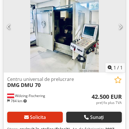
Cursă axă X: 880 mm Cursă axă Y: 630 mm Cursă axă Z: 630
mm Viteza de rotație a mandrinului: 12.000 rpm Codpszpw
Iuofx Am Hsha Axă B controlată: -15° până la +90° Prindere
sculă: SK 40 Număr de locuri în magazia de scule: 32
DETALII DESPRE MAȘINĂ Control: Heidenhain iTNC 530 Ore
de funcționare mandrin: 50.033 h ECHIPAMENTE Sistem de
răcire
1
/
1
Centru universal de prelucrare
DMG
DMU 70
42.500 EUR
Wölzing-Fischering
784 km
preț fix plus TVA
Solicita
Sunați