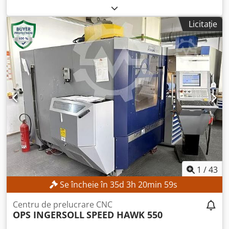
funcțional
, număr mașină/vehicul:
665001
, distanța de
deplasare pe axa X:
700 mm
, deplasarea axei Y:
550 mm
,
Licitație
cursa axei Z:
450 mm
, greutatea piesei prelucrate (max.):
2.000 kg
, turația arborelui principal (max.):
42.000 rot/min
,
numărul de locașuri din magazia de scule:
40
, Fără preț
minim – vânzare garantată la cea mai mare ofertă!
Participarea la licitație implică obligația de a prelua
echipamentul în perioada 21.09 - 01.10. DETALII TEHNICE
Cursă axă X: 700 mm Cursă axă Y: 550 mm Cursă axă Z: 450
mm Axe de avans Viteză maximă de avans pe axele X, Y și
Z: 30 m/min Accelerație maximă pe axele X, Y și Z: 15 m/s²
Precizie de poziționare TP conform DIN ISO 230-2: 0,005
mm Precizie de repetare: 0,002 mm Masă de lucru
Lungime masă: 850 mm Lățime masă: 700 mm Număr de
canale în T: 5 Dimensiuni canale în T: 18 H12 Capacitate de
încărcare masă: 2.000 kg Greutate maximă piesă de
1
/
43
prelucrat: 2.000 kg Distanță între prinderea axului și masă:
Se încheie în
35
d
3
h
20
min
57
s
550 mm Ax Prindere ax: HSK-E 40 Viteză ax: 3.000 - 42.000
rpm Putere ax: 17 kW Schimbător de scule Număr de locuri
Centru de prelucrare CNC
în magazia de scule: 40 DETALII DESPRE MAȘINĂ Tip de
OPS INGERSOLL
SPEED HAWK 550
mașină: Centru de prelucrare CNC HSC Control CNC: