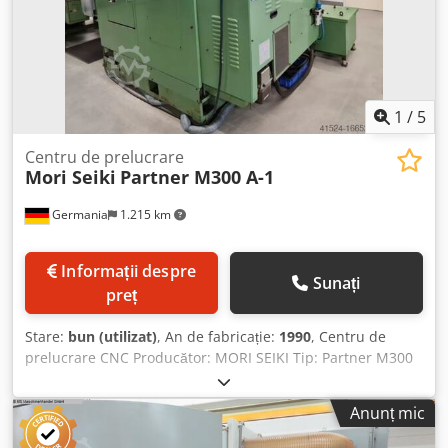
1
/
5
Centru de prelucrare
Mori Seiki
Partner M300 A-1
Germania
1.215 km
Informații despre
Sunați
preț
Stare:
bun (utilizat)
, An de fabricație:
1990
, Centru de
prelucrare CNC Producător: MORI SEIKI Tip: Partner M300
A-1 Anul fabricației: 1990 Control numeric: FANUC O-M
Curse: X/Y/Z: 400 x 300 x 495 mm Distanța dintre centrul
Anunț mic
axului principal și masa paletei (axa Y): 25 – 325 mm
Distanța dintre vârful axului principal și masa paletei (axa