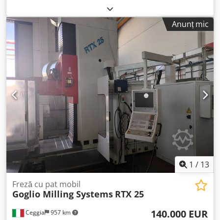
paleților cu două paleți. Un palet este amplasat în
PORTAL CU 5 AXE CURSĂ AXĂ X: 1750 mm CURSĂ AXĂ Y:
interiorul mașinii, în timp ce al doilea palet poate fi utilizat
1400 mm Cedpfjwl R Ddox Am Heha CURSĂ AXĂ Z: 600 mm
pentru pregătirea piesei de prelucrat în afara zonei de
Anunț mic
AVANSURI RAPIDE X-Y-Z: 35 m/min BROȘĂ: 18000 rpm;
prelucrare. Acest lucru reduce semnificativ timpul de
18,5–25 kW; HSK A63 DIMENSIUNI MASĂ: 1000 x 1200 mm
pregătire și de setare. Preț Cjdpfxszp Iqae Am Heha Prețul
SARCINĂ MAXIMĂ ADMISĂ: 5000 kg MAGAZIE SCULE: PE
mașinii: 82.000 EUR net, plus TVA Sistem opțional de
LANȚ; 30 POZIȚII CAP: AXE A/B AUTOMATICE UNITATE DE
prindere a două paleți: 4.167 EUR net, plus TVA Inspecție și
COMANDĂ: HEIDENHAIN iTNC 530 GREUTATE: 18000 kg
informații suplimentare Mașina poate fi inspectată și
DIMENSIUNI TOTALE: 6000 x 4000 x 3850 mm ACCESORII:
demonstrată sub tensiune, în unitatea noastră de
CONVEYOR AȘCHII; ROTIȚĂ PORTABILĂ DE MÂNĂ;
producție din Republica Cehă. Fotografii suplimentare și
DISPOZITIV LASER DE SETARE SCULE
documentație tehnică sunt disponibile la cerere. O
inspecție personală, o prelucrare de test și o verificare a
acurateței geometrice pot fi organizate pentru
cumpărătorii potențiali interesați. Locație: Slavkov u Brna,
Republica Cehă Vânzător: PEGAS-GONDA s.r.o.
1
/
13
Freză cu pat mobil
Goglio Milling Systems
RTX 25
140.000 EUR
Ceggia
957 km