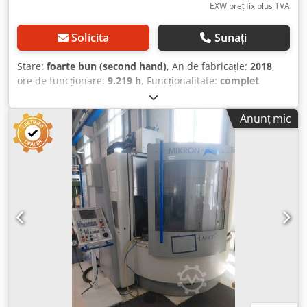
EXW preț fix plus TVA
Solicita
Sunați
Stare:
foarte bun (second hand)
, An de fabricație:
2018
,
ore de funcționare:
9.219 h
, Funcționalitate:
complet
funcțional
, număr mașină/vehicul:
2730218
, distanța de
deplasare pe axa X:
2.500 mm
, deplasarea axei Y:
1.700
Anunț mic
mm
, cursa axei Z:
1.500 mm
, producător de controlere:
Heidenhaim
, model de controler:
HAIDENAIN TNC 530
HSC
, înălțime totală:
4.070 mm
, lungime totală:
6.800 mm
,
lățime totală:
6.500 mm
, lățimea mesei:
1.300 mm
,
lungimea mesei:
1.800 mm
, sarcina mesei:
6.000 kg
,
greutate totală:
19.000 kg
, turația arborelui principal
(max.):
3.500 rot/min
, ore de funcționare ale axului:
9.219
h
, numărul de locașuri din magazia de scule:
32
, tensiune
de intrare:
400 V
, tip de curent de intrare:
trifazat
, Dotări:
documentație / manual, transportor de șpan
,
CARACTERISTICILE MAȘINII Model: RTX 25 TG130 Număr de
serie: 2730218 Caracteristicile seriei RTX Structură: Banc fix
și coloană mobilă. Mișcări: Masă longitudinală și coloană