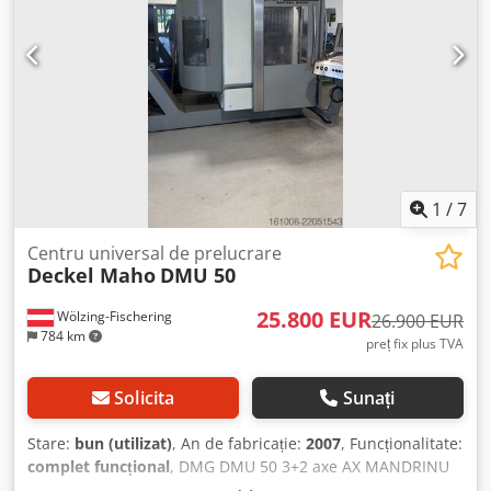
1
/
7
Centru universal de prelucrare
Deckel Maho
DMU 50
25.800 EUR
Wölzing-Fischering
26.900 EUR
784 km
preț fix plus TVA
Solicita
Sunați
Stare:
bun (utilizat)
, An de fabricație:
2007
, Funcționalitate:
complet funcțional
, DMG DMU 50 3+2 axe AX MANDRINU
revizuit 01/2026 Controler Heidenhain iTNC 530 Chsdpfx