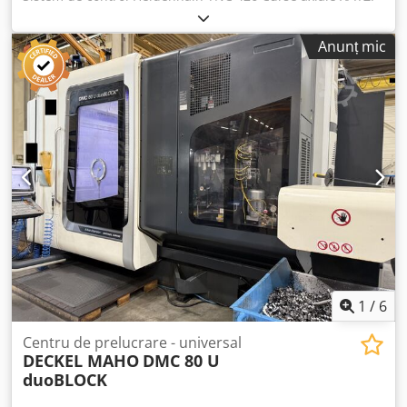
1250 x 880 x 800 mm Viteza de rotație: 8.000 min-1
Magazie pentru scule cu 60 de poziții, sistem SK 50 Cap de
Anunț mic
frezare universal +0° / -90° Masă rotativă CNC 1250 x 1000
mm Cedpozqv A Tofx Am Hjha Transportor de așchii Sondă
de măsurare
1
/
6
Centru de prelucrare - universal
DECKEL MAHO
DMC 80 U
duoBLOCK