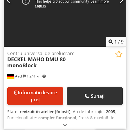
continuă, pentru axa B: 0 - 360° modul Masă rotativă,
cuplată cu axa C hidraulică rotativă: 0 - 360° continuu
Sistem de răcire a mașinii: Da Magazie de scule: 32 de
locuri Temperatura de funcționare: 10-40 grade C Masa
mașinii de bază: 19000 kg CNC: HEIDENHAIN TNC 530 HSCI
1
/
9
Centru universal de prelucrare
DECKEL MAHO
DMU 80
monoBlock
Aach
1.241 km
Informații despre
Sunați
preț
Stare:
revizuit în atelier (folosit)
, An de fabricație:
2005
,
Funcționalitate:
complet funcțional
, Freză & maşină de
găurit universală CNC DECKEL MAHO DMU 80 monoBlock
Csdpey A Sf Rsfx Am Hoha Cu comandă numerică