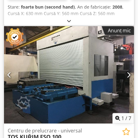
Stare:
foarte bun (second hand)
, An de fabricație:
2008
,
Cursă X: 630 mm Cursă Y: 560 mm Cursă Z: 560 mm
Control MillPlus HEIDENHAIN Dimensiuni masă –
longitudinal: 1000 mm Dimensiuni masă – transversal: 600
Anunț mic
mm Turații ax principal: 12.000 rpm Număr de axe: 4
Avans rapid: 30 m/min Magazie scule: 24 poziții Greutatea
utilajului: aprox. 9 t DMU 60 monoBlock este în stare foarte
bună și disponibilă imediat. Chsdpfsvwgp Uex Am Hja
Accesorii: - Palpator de măsurare - Răcire prin sculă cu
presiune 50 bari (IKZ 50 bar)
1
/
7
Centru de prelucrare - universal
TOS KUŘIM
FSQ 100