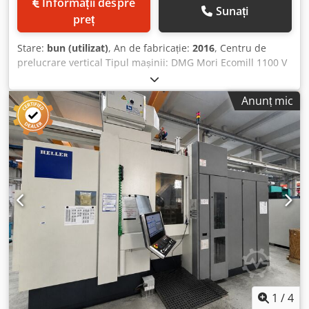
Informații despre
Sunați
preț
Stare:
bun (utilizat)
, An de fabricație:
2016
, Centru de
prelucrare vertical Tipul mașinii: DMG Mori Ecomill 1100 V
Control: Siemens 840 Dsl - Operate Cjdezrm H Sopfx Am
Hjha Anul fabricației: 2016 DATE TEHNICE Curse Axa X:
Anunț mic
1.100 mm Axa Y: 560 mm Axa Z: 510 mm Viteza de
deplasare rapidă (X/Y/Z): 36 / 36 / 30 m/min. Domeniu de
turații: 12.000 rpm Motorul axului: 13 kW Cuplu: 82 Nm
Sistem de prindere al sculei: SK 40 Schimbător de scule
Poziții pentru scule: 24 Dimensiunea mesei: 1.400 x 560
mm Sarcina maximă a mesei: 1.000 kg Caracteristici ale
echipamentului Transportor de așchii Pompă pentru lichid
de răcire Răcire internă (IKZ): 17 Prod. Pack 1 bar
1
/
4