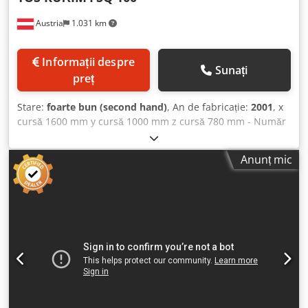
Austria
1.031 km
Informații despre
Sunați
preț
Stare:
foarte bun (second hand)
, An de fabricație:
2001
, x
cursă 1600 mm y cursă 1000 mm z cursă 780 mm - Număr
axe de prelucrare (fără axe paralele) 5 - Cursă axă X 1600
mm - Cursă axă Y 1000 mm - Cursă axă Z 780 mm -
Anunț mic
Suprafață de prindere (stânga-dreapta) 1000 mm -
Suprafață de prindere (față-spate) 1000 mm - Greutate
maximă piesă de prelucrat 6000 kg - - Poziționare 0.001 ° -
- Poziționare 2.5 ° - - Poziționare 2.5 ° - Turație maximă
2500 /min - Putere de acționare 22 kW - Număr poziții scule
60 - Număr locuri de depozitare 2 - Lungime palet 1000
mm - Lățime palet 1000 mm - Număr palete 2 - Spațiu
necesar -stânga/dreapta- 6400 mm - Spațiu necesar -
față/spate- 6900 mm - Înălțime totală 4000 mm - Greutate
totală aprox. 26000 kg Control HEIDENHAIN TNC 426