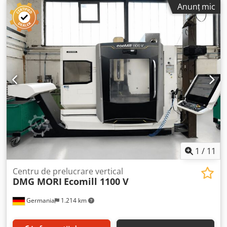
Anunț mic
Heidenhain iTNC 530 An fabricaţie: 2005 Cursă de lucru: X
980 Y 630 Z 630 mm Domeniu de turaţie: 0 – 18.000 rpm
continuu variabil (HSK 63) Cu următoarele accesorii: Masă
unghiulară fixă, suprafaţă de prindere 1250 mm x 700 mm
Palpator de măsurare 3D Heidenhain Măsurare scule în
zona de lucru BLUM Laser Schimbător de scule vertical, cu
32 locuri în magazie (HSK 63) Carcasă completă de
protecţie cu uşi glisante şi iluminare interioară Manetă
electronică manuală Moduri de lucru 3 + 4 Transportor de
şpan Instalaţie de răcire 3 picioare reglabile pe înălţime
pentru maşină Răcitor pentru uleiul arborelui principal
Sistem de răcire dulap automatizare (Rittal) Instrucţiuni de
operare
1
/
11
Centru de prelucrare vertical
DMG MORI
Ecomill 1100 V
Germania
1.214 km