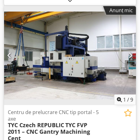
Ameza T A Ds Hoa Ore de funcționare: 11.275 ore, program
Anunț mic
Cursă axă X: 500 mm Cursă axă Y: 450 mm Cursă axă Z: 400
mm Controler iTNC 530 Heidenhain Domeniu de turație –
ax principal: 20 – 10.000 min/-1 Prindere sculă: SK 40 DIN
69871 Suprafață de prindere masă: 700 x 500 mm Sarcină
maximă pe masă: 500 kg Caneluri în T: 7 x 14 x 63 mm
Număr de locuri pentru scule: 30 Greutate maximă a
sculei: 6 kg Avans rapid: 24 m/min Forță de avans: 4,5 kN
Viteză de avans: 1 – 24.000 mm/min Consum total de
energie: 26 kVA Greutate mașină: aprox. 4,5 t Spațiu
necesar: aprox. 4,5 x 3,5 x 2,3 m Transportor așchii Volant
manual Sondă de măsurare Pistol de răcire Disponibil
imediat
1
/
9
Centru de prelucrare CNC tip portal - 5
axe
TYC Czech REPUBLIC
TYC FVP
2011 – CNC Gantry Machining
Cent