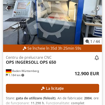
Cedpjzlurijfx Am Heha • Arbore principal 10.000 rpm
HSK100, S1=220 Nm cuplu arbore principal • Sistem
schimbare scule HSK100 / 60 poziții – scule de până la 800
mm lungime • Transportor de șpan • Optimizat pentru
prelucrare pe 5 fețe inclusiv găuriri adânci • Sistem de
răcire • Dispozitiv de suflare intern/extern cu aer • Răcire
prin arbore principal 60 bar pentru găuriri adânci •
Închidere completă • Zonă mare de lucru 2800 mm • Inclus
pistol de spălare • Timp de livrare scurt, vânzare
1
/
44
intermediară rezervată
Se încheie în
35
d
3
h
25
min
57
s
Centru de prelucrare CNC
OPS INGERSOLL
OPS 650
Baden-Württemberg
12.900 EUR
1.184 km
La licitație
Stare:
gata de utilizare (folosit)
, An de fabricație:
2004
, ore
de funcționare:
11.298 h
, Funcționalitate:
complet