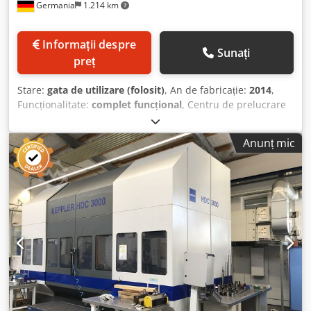
Germania
1.214 km
Informații despre
Sunați
preț
Stare:
gata de utilizare (folosit)
, An de fabricație:
2014
,
Funcționalitate:
complet funcțional
, Centru de prelucrare
simultană cu 5 axe – universal Producător: DECKEL MAHO /
Tip: DMC 80U duoBLOCK / An de fabricație: 2014 Ore de
Anunț mic
funcționare (săptămâna 31/2026): Chjdpfx Amozq S Dme
Hoa - Ore de funcționare totale: 26.642 ore - Ore de
funcționare ale arborelui principal: 14.604 ore Mașina
poate fi inspectată sub tensiune, după stabilirea unui
termen. SPECIFICAȚII TEHNICE / DOTĂRI: - 800 mm x 1.050
mm x 850 mm - Antrenare principală: arbore principal cu
motor, 12.000 rpm - Sistem de prindere a sculei: SK 50 -
Cap de frezare universal cu axă B controlată - Magazie de
scule: 123 de locuri - Control CNC Heidenhain TNC 640, 3D
- Masă rotativă CNC cu suport pentru paleți - 2 paleți,
diametru 800 mm x 630 mm - Sistem de schimbare a
paleților rotative - Sistem hidraulic de fixare 2/4 pentru