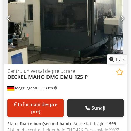
1
/
3
Centru universal de prelucrare
DECKEL MAHO DMG
DMU 125 P
Mögglingen
1.173 km
Informații despre
Sunați
preț
Stare:
foarte bun (second hand)
, An de fabricație:
1999
,
Sistem de control Heidenhain TNC 426 Curse axiale X/Y/Z: