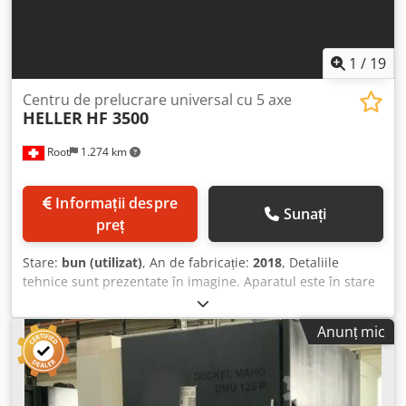
Csdpfx Amoy Ez Els Hoha Mașina este într-o stare foarte
bună și disponibilă imediat.
1
/
19
Centru de prelucrare universal cu 5 axe
HELLER
HF 3500
Root
1.274 km
Informații despre
Sunați
preț
Stare:
bun (utilizat)
, An de fabricație:
2018
, Detaliile
tehnice sunt prezentate în imagine. Aparatul este în stare
bună. Chjdpozrniuefx Am Hoa Piesele indicate cu mâna nu
sunt incluse.
Anunț mic