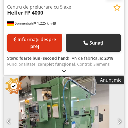
Centru de prelucrare cu 5 axe
Heller
FP 4000
Sonnenbühl
1.225 km
Informații despre
Sunați
preț
Stare:
foarte bun (second hand)
, An de fabricație:
2018
,
Funcționalitate:
complet funcțional
, Control: Siemens
840D-SL Locuri pentru scule: 160 Prindere scule: HSK 63
Turaţie ax principal: 10.000 min⁻¹ / 242 Nm Dimensiunea
Anunț mic
paletului: 630×500 mm Număr palete: 2 Codpfxezrl Dps
Am Hoha Axa X: 800 mm Axa Y: 800 mm Axa Z: 1000 mm
Sarcină maximă masă: 1000 kg