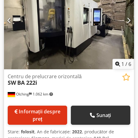
1
/
6
Centru de prelucrare orizontală
SW
BA 222i
OIching
1.062 km
Informații despre
Sunați
preț
Stare:
folosit
, An de fabricație:
2022
, producător de