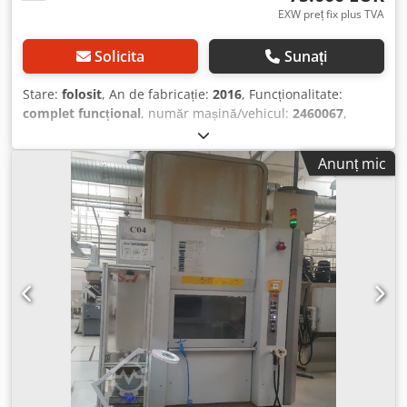
EXW preț fix plus TVA
Solicita
Sunați
Stare:
folosit
, An de fabricație:
2016
, Funcționalitate:
complet funcțional
, număr mașină/vehicul:
2460067
,
Technical characteristics: # Machining Workspace: X 300
mm; Y 500(725) mm; Z 375 mm # Axis description: 3 LINIAR
Anunț mic
AXIS(X,Y,Z) + 1 axel of rotation table A index divider head
with direct measuring system angular with no of rev.
50minˉ¹ , precision +/- 5" # Max. dimension clamping / part
: Ø 575 x 830 mm; weight max 360 Kg # Rapid speed : X/Y/Z
65/75/75 m/min , Position precision Tp : 0.008 mm #
Distance between spindles: 300 mm # Spindle speed 1-
17500 rpm # Spindle nose: DIN69893-HSK-A63 (with
internal refrigeration) # Automatic tool changer 2x32 tools
/ chip to chip medium 2.5 sec # Tool max.Ø75 mm / long.
Max.275 mm / 7.5 kg Electrical connection: # tension:
3x400V/50Hz # Power installed: aprox 85 kVA / 125A
Dimensions # installation space : aprox. 3.6 x 6 x 3.7 m #
weight : aprox 10500 kg Equipment consist of: # CNC