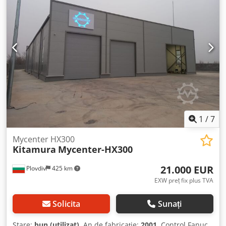
Avans lucru: 0 la 10 m/min Axă B: 10 rpm Echipat cu: 2
paleți 300 x 300 mm Tensiune: 380 V Dimensiuni (L x l x h):
2450 x 1700 x 2400 mm Greutate: 3,8 t
1
/
7
Mycenter HX300
Kitamura
Mycenter-HX300
21.000 EUR
Plovdiv
425 km
EXW preț fix plus TVA
Solicita
Sunați
Stare:
bun (utilizat)
, An de fabricație:
2001
, Control Fanuc