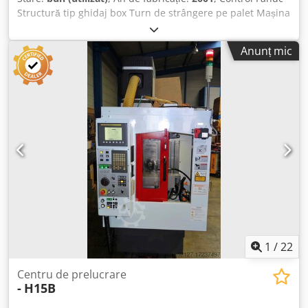
Structură tip ghidaj box Turn de strângere pe palet Mașina
este în stocul showroom-ului nostru din Bulgaria ÎN
STOCUL NOSTRU AVEM: *Centre de prelucrare orizontale
Anunț mic
*Strunguri CNC cu 2 axe *Strunguri CNC cu 2 axe + axa C
*Strunguri CNC cu 2 axe + axa C + axa Y *Centre de filetare
CNC *Centre de prelucrare verticale CNC Proprietate
100%, peste 50 de utilaje CNC pe stoc! Credpjnyh Sfsfx Aa
Usf Vă invităm să ne contactați pentru orice întrebări
suplimentare CNC World Machine LTD
1
/
22
Centru de prelucrare
-
H15B