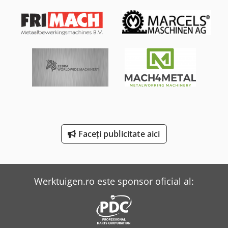
Panhans 245/20
Panhans 334/20
Panhans 336/20
Reichle & Knoedler Mașini De Frezat Orizontale
Scm Olimpic K 360
Scm Olimpic K 560
Scm Startech Cn V
Faceți publicitate aici
Weinbrenner Tsv 6/3050
Yeong Chin Machinery Industries Co. Ltd. (Ycm) Nfx400A
Werktuigen.ro este sponsor oficial al: