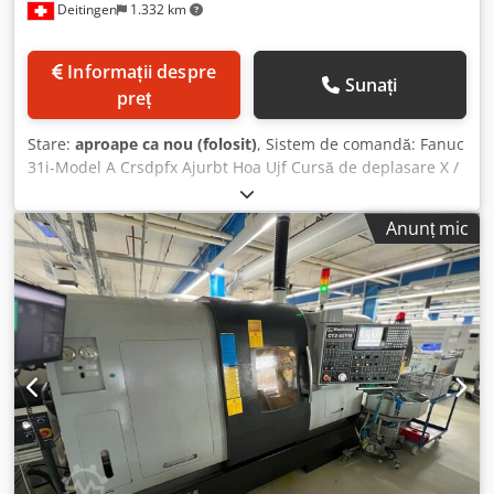
Deitingen
1.332 km
Informații despre
Sunați
preț
Stare:
aproape ca nou (folosit)
, Sistem de comandă: Fanuc
31i-Model A Crsdpfx Ajurbt Hoa Ujf Cursă de deplasare X /
Y / Z: 280 / 330 / 330 mm Dimensiuni masă L x l: 600 x 400
mm Turație ax principal: 15.000 rpm Schimbător de scule:
Anunț mic
15 poziții Greutate: aprox. 1.900 kg Dimensiuni L x l x h:
aprox. 1.300 x 3.300 x 2.600 metri