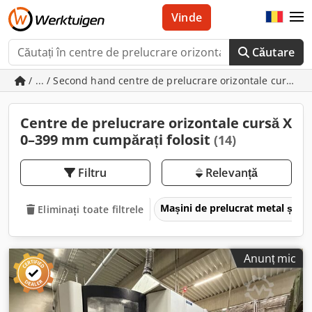
Vinde
Căutare
/ ... / Second hand centre de prelucrare orizontale cursă 
Centre de prelucrare orizontale cursă X
0–399 mm cumpărați folosit
(14)
Filtru
Relevanță
Mașini de prelucrat metal și m
Eliminați toate filtrele
Anunț mic