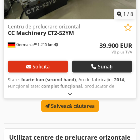
1
/
8
Centru de prelucrare orizontal
CC Machinery
CT2-52YM
39.900 EUR
Germania
1.215 km
VB plus TVA
Solicita
Sunați
Stare:
foarte bun (second hand)
, An de fabricație:
2014
,
Funcționalitate:
complet funcțional
, producător de
controlere:
Mitsubishi
, Dotări:
documentație / manual,
transportor de șpan
, llalalalalaaaa Credswg Dabepfx Aa
Salvează căutarea
Usf
Utilizat centre de prelucrare orizontale