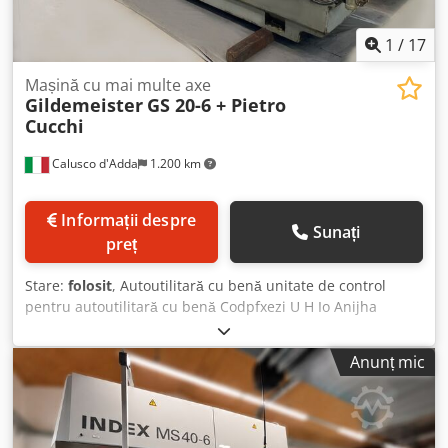
1
/
17
Mașină cu mai multe axe
Gildemeister
GS 20-6 + Pietro
Cucchi
Calusco d'Adda
1.200 km
Informații despre
Sunați
preț
Stare:
folosit
, Autoutilitară cu benă unitate de control
pentru autoutilitară cu benă Codpfxezi U H Io Anijha
Sistem de încărcare complet Pietro Cucchi
Anunț mic