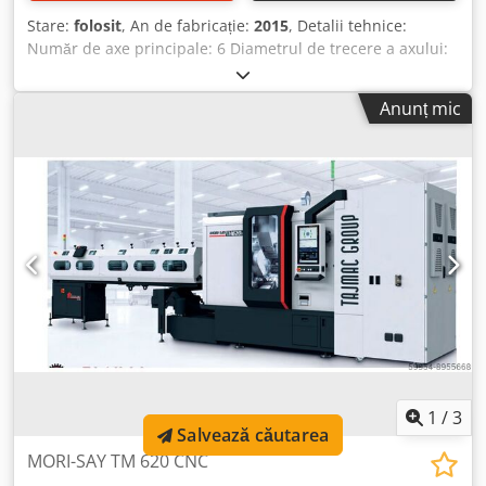
Stare:
folosit
, An de fabricație:
2015
, Detalii tehnice:
Număr de axe principale: 6 Diametrul de trecere a axului:
22 mm Încărcătorul de bare complet are 4,70 metri –
pentru material de 3 metri Mașina este încă conectată la
Anunț mic
curent Material de prelucrat pe mașină: oțel Cjdpfx Ansxc
Idmjisha Producție cu ulei Mașina are doar Single-NCU
fără PCU. Alimentarea completă cu energie a tuturor celor
6 axe principale a fost înlocuită în aprilie 2025. Nu există
priză pentru scule electrice.
1
/
3
Salvează căutarea
MORI-SAY TM 620 CNC