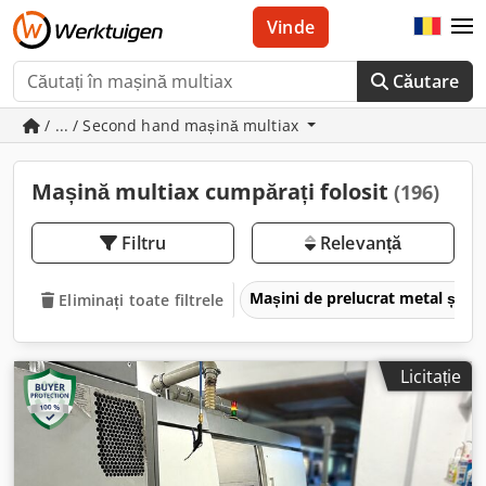
Vinde
Căutare
/ ... / Second hand mașină multiax
Mașină multiax cumpărați folosit
(196)
Filtru
Relevanță
Mașini de prelucrat metal și m
Eliminați toate filtrele
Licitație