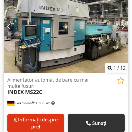
1
/
12
Alimentator automat de bare cu mai
multe fusuri
INDEX
MS22C
Germania
1.308 km
Informații despre
Sunați
preț