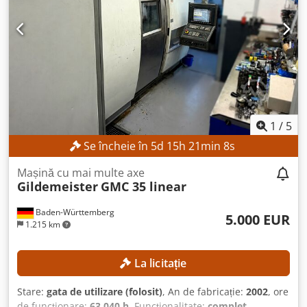
1
/
5
Se încheie în
5
d
15
h
21
min
6
s
Mașină cu mai multe axe
Gildemeister
GMC 35 linear
Baden-Württemberg
5.000 EUR
1.215 km
La licitație
Stare:
gata de utilizare (folosit)
, An de fabricație:
2002
, ore
de funcționare:
63.040 h
, Funcționalitate:
complet