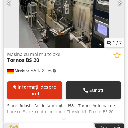
1
/
7
Mașină cu mai multe axe
Tornos
BS 20
Mindelheim
1.121 km
Informații despre
Sunați
preț
Stare:
folosit
, An de fabricație:
1981
, Tornos Automat de
bare cu 8 axe, control mecanic Tip/Model: Tornos BS 20
Stare: Utilizat An de fabricație: 1981 Csdpfx Ajzgwv Tenijha
Date tehnice Diametrul maxim al barei: rotund 20 mm
Anunț mic