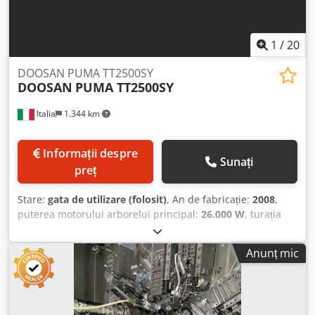
1
/
20
DOOSAN PUMA TT2500SY
DOOSAN
PUMA TT2500SY
Italia
1.344 km
Informații despre
Sunați
preț
Stare:
gata de utilizare (folosit)
, An de fabricație:
2008
,
puterea motorului arborelui principal:
26.000 W
, turația
arborelui principal (max.):
3.500 rot/min
, Diametrul barei
(max.):
76 mm
, lățime totală:
2.210 mm
, înălțime totală:
Anunț mic
2.480 mm
, greutate totală:
12.700 kg
, producător de
controlere:
FANUC
, model de controler:
Series 31i-MODEL
A
, lungimea produsului (max.):
4.050 mm
, numărul de axe:
8
, Această mașină de găurit și frezat cu 8 axe, DOOSAN