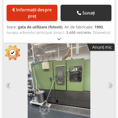
Informații despre
Sunați
preț
Stare:
gata de utilizare (folosit)
, An de fabricație:
1992
,
turația arborelui principal (max.):
3.600 rot/min
, Diametrul
barei (max.):
60 mm
, lățime totală:
2.000 mm
, înălțime
totală:
1.900 mm
, distanța de deplasare pe axa X:
180 mm
,
Anunț mic
greutate totală:
4.300 kg
, producător de controlere:
MAZATROL
, model de controler:
T32-2
, lungimea
produsului (max.):
2.700 mm
, numărul de axe:
2
, Strung
multi-spindle din anul 1992. Acest Mazak Quick Turn 18
NSP are un diametru maxim de strunjire de 260 mm și o
lungime de prelucrare de 500 mm. Este echipat cu un
revolver port-scula cu 8/16 poziții și un interval de turație
al arborelui principal de 36 - 3.600 rpm. Dacă sunteți în
căutarea unui strung de înaltă calitate, vă recomandăm să
luați în considerare utilajul Mazak Quick Turn 18 NSP pe
care îl avem la vânzare. Contactați-ne pentru mai multe
detalii despre această mașină. - CNC: MAZATROL T32-2 -
Diametru maxim de strunjire: 260 mm - Lungime maximă