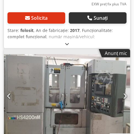
EXW preț fix plus TVA
Solicita
Sunați
Stare:
folosit
, An de fabricație:
2017
, Funcționalitate:
complet funcțional
, număr mașină/vehicul:
17KX216770001
, Technical characteristics: Work Area #
Maximum turning diameter: 230 mm (with loader 120 mm)
Anunț mic
# Maximum machining diameter: 200 mm # Maximum
workpiece length: 145 mm (with loader 75 mm) # X1/X2 -
axis travel distance: 130 mm / Rapid speed in X: 24 m/min
# Z1/Z2 -axis travel distance: 145 mm / Rapid speed in Z:
24 m/min # Y1/Y2-Axis travel distance: +/-40mm / Rapid
speed in Z: 12 m/min Automation: # Axis Stroke: X - Left
200 mm / Right 1600 mm ; Y - 550 mm ; Z - 155 ; α 180˚ #
Max speeds m/min : X - 160 ; Y - 120 ; Z - 35 mm ; α
180˚/1sec # Specification of load / unload grippers (air
pressure powered) : outer diameter - Ø90; jaw stroke 30
mm ; gripping force : outside 128 kgf / inside 138 kgf Main
Spindle Chedpfxjxxi Nco Anioa # Spindle size : Standard (6
/ 8 inches)/165 mm/205 mm # Maximum speed: Left &