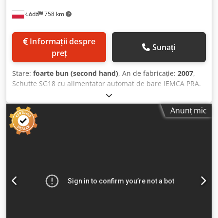
Łódź
758 km
Informații despre
Sunați
preț
Stare:
foarte bun (second hand)
, An de fabricație:
2007
,
Schutte SG18 cu alimentator automat de bare IEMCA PRA.
Include multe manuale, came etc. Este în stare excelentă.
Nu a fost folosită niciodată la noi. A fost cumpărată pentru
Anunț mic
un proiect ale cărui volume sunt prea mici pentru această
mașină excepțională. Chsdpfozal Swsx Anija