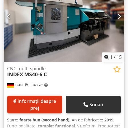
1
/
15
CNC multi-spindle
INDEX
MS40-6 C
Trittau
1.348 km
Informații despre
Sunați
preț
Stare:
foarte bun (second hand)
, An de fabricație:
2019
,
Funcționalitate:
complet funcțional
, Vă oferim: Producător: