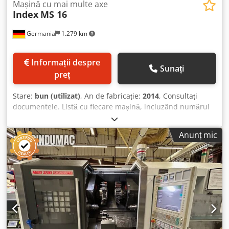
Mașină cu mai multe axe
Index
MS 16
Germania
1.279 km
Informații despre
Sunați
preț
Stare:
bun (utilizat)
, An de fabricație:
2014
, Consultați
documentele. Listă cu fiecare mașină, incluzând numărul
de ore de funcționare etc. – consultați documentele.
Chsdezqtg Aepfx Anioa
Anunț mic