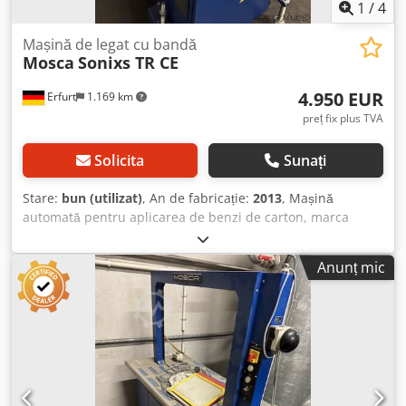
1
/
4
Mașină de legat cu bandă
Mosca
Sonixs TR CE
4.950 EUR
Erfurt
1.169 km
preț fix plus TVA
Solicita
Sunați
Stare:
bun (utilizat)
, An de fabricație:
2013
, Mașină
automată pentru aplicarea de benzi de carton, marca
Mosca, – utilizată –: Preț: doar 4.950 € (fără TVA), preț
franco depozit! Producător: Mosca Model: Sonixs TR CE
Anunț mic
Djdpfx Aqozpf Ipjiock An de fabricație: 2013 Număr de
serie: 106880 2L+PE, 50-60 Hz, 400 V, 2,5 A, 16 A, Stare:
bună, Disponibilitate: imediat Locație: zona Erfurt