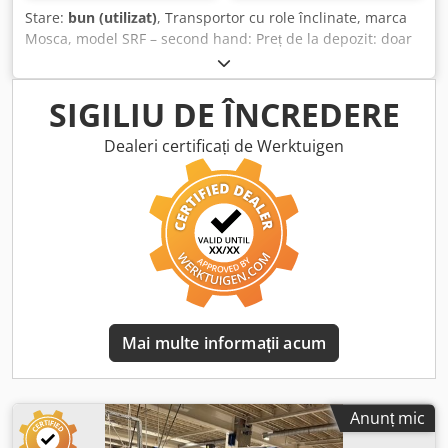
Stare:
bun (utilizat)
, Transportor cu role înclinate, marca
Mosca, model SRF – second hand: Preț de la depozit: doar
1.950 € (fără TVA) de la depozit! Dsdpfxjzpf Ico Aqijck
Producător: Mosca Model: SRF An de fabricație:
necunoscut Mai multe detalii vor fi furnizate ulterior Stare:
SIGILIU DE ÎNCREDERE
bună Disponibilitate: imediat Locație: zona Erfurt
Dealeri certificați de Werktuigen
Mai multe informații acum
Anunț mic