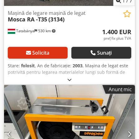
1
/
7
Mașină de legare mașină de legat
Mosca RA -T35
(3134)
1.400 EUR
Tatabánya
530 km
preț fix plus TVA
Solicita
Sunați
Stare:
folosit
, An de fabricație:
2003
, Mașina de legat este
potrivită pentru legarea materialelor lungi sub formă de
bare, a materialelor lungi sudate între ele și a celor din
sârmă elastică sau plastică simplă. Materialele lungi pot fi
Anunț mic
introduse printr-un tunel situat în centrul mașinii. Cu
această mașină de legat, materialele lungi pot fi strânse
împreună prin intermediul unor bucle tip nod. Mașina
este adecvată pentru legarea cu fir simplu sau dublu.
Oricâte bucle sunt necesare pot fi aplicate, asigurând
menținerea materialelor legate în timpul transportului cu
ajutorul șnurului elastic. Dcedevyhmtepfx Aqiok