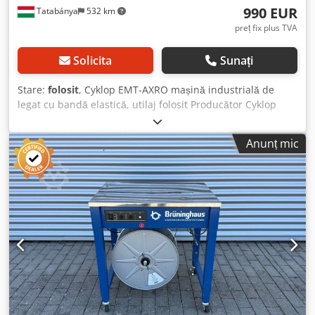
990 EUR
Tatabánya
532 km
preț fix plus TVA
Solicita
Sunați
Stare:
folosit
, Cyklop EMT-AXRO mașină industrială de
legat cu bandă elastică, utilaj folosit Producător Cyklop
International GmbH (Köln, Germania) Djdpozh Uu Nefx
Aqijck Model EMT-AXRO Specificații tehnice An fabricație:
Anunț mic
2003 Alimentare: 230 V / 50 Hz Consum de energie: 0,18
kW Dimensiuni totale Lățime: 570 mm Adâncime: 460 mm
Înălțime: 720 mm Greutate: 30 kg