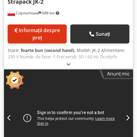
Strapack
JK-2
Częstochowa
688 km
Informații despre
Sunați
preț
Stare:
foarte bun (second hand)
, Model: JK-2 Alimentare:
230 V Număr de faze: 1 Frecvență: 50 / 60 Hz Dcodpfx
Aqeyubk Eoiok Putere: 0,56 kVA
Anunț mic