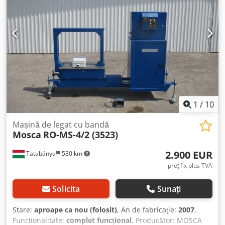
1
/
10
Mașină de legat cu bandă
Mosca
RO-MS-4/2 (3523)
2.900 EUR
Tatabánya
530 km
preț fix plus TVA
Solicita
Sunați
Stare:
aproape ca nou (folosit)
, An de fabricație:
2007
,
Funcționalitate:
complet funcțional
, Producător: MOSCA