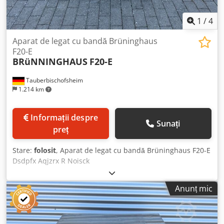
1
/
4
Aparat de legat cu bandă Brüninghaus
F20-E
BRüNNINGHAUS
F20-E
Tauberbischofsheim
1.214 km
Informații despre
Sunați
preț
Stare:
folosit
, Aparat de legat cu bandă Brüninghaus F20-E
Dsdpfx Aqjzrx R Noisck
Anunț mic