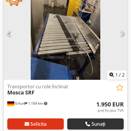
bună, Disponibilitate: aproximativ la sfârșitul lunii
octombrie 2026 Locație: zona Erfurt
1
/
2
Transportor cu role înclinat
Mosca
SRF
1.950 EUR
Erfurt
1.169 km
preț fix plus TVA
Solicita
Sunați