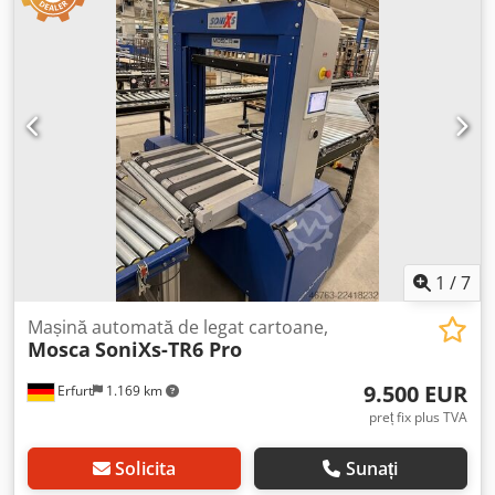
1
/
7
Mașină automată de legat cartoane,
Mosca
SoniXs-TR6 Pro
9.500 EUR
Erfurt
1.169 km
preț fix plus TVA
Solicita
Sunați