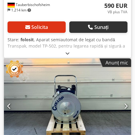
590 EUR
Tauberbischofsheim
1.214 km
VB plus TVA
Solicita
Sunați
Stare:
folosit
, Aparat semiautomat de legat cu bandă
Transpak, model TP-502, pentru legarea rapidă și sigură a
cutiilor, pachetelor și a mărfurilor ambalate individual cu
bandă din plastic. Aparatul sudează și tensionează
Anunț mic
automat banda de legare și este potrivit pentru utilizarea
eficientă în departamentele de expediere, depozite și zone
de ambalare, inclusiv banda. Date tehnice: Djdjzrx Rvopfx
Aqieck - Lățimea benzii: 6 - 13 mm - Dimensiunea mesei:
850 x 560 mm - Înălțimea de lucru: aprox. 780 mm -
Alimentare electrică: 230 V - Cost de livrare: 69,00 €