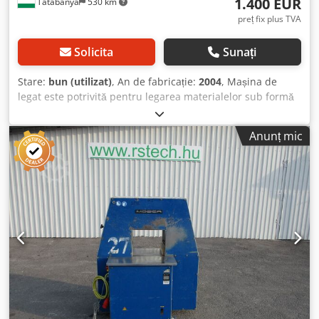
1.400 EUR
Tatabánya
530 km
preț fix plus TVA
Solicita
Sunați
Stare:
bun (utilizat)
, An de fabricație:
2004
, Mașina de
legat este potrivită pentru legarea materialelor sub formă
de bare lungi, a materialelor lungi unite între ele, precum
și a materialelor cu fir plastic elastic sau simplu.
Anunț mic
Materialele lungi pot fi introduse printr-un tunel situat în
centrul utilajului. Cu această mașină de legat, materialele
lungi pot fi legate împreună prin bucle cu noduri. Mașina
este potrivită pentru legarea atât cu fir simplu, cât și
dublu. Cu mașina de legat se pot aplica un număr
nelimitat de bucle pe materiale lungi. Sfoara elastică
menține materialele legate împreună în timpul
transportului. Djdpfxjvyhhqo Aqiock