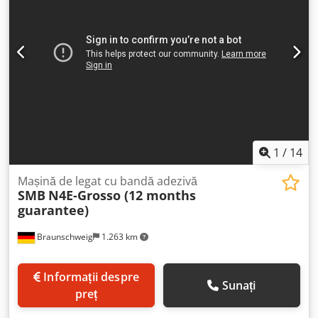
1
/
14
Mașină de legat cu bandă adezivă
SMB
N4E-Grosso (12 months
guarantee)
Braunschweig
1.263 km
Informații despre
Sunați
preț