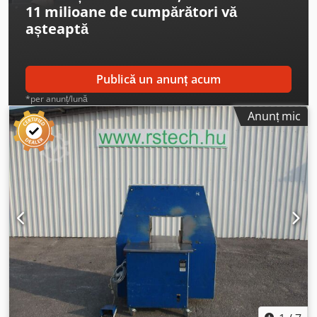
11 milioane de cumpărători
vă
elastică menține materialele legate împreună în timpul
așteaptă
transportului. Dcjdpfxsvyhl Nj Aqisk
Publică un anunț acum
*per anunț/lună
Anunț mic