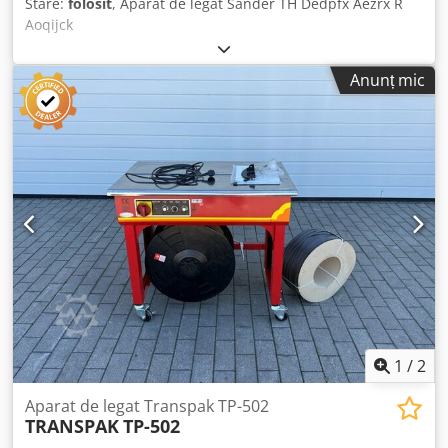
Stare:
folosit
, Aparat de legat Sander TH Dedpfx Aezrx R
Aoqijck
Anunț mic
1
/
2
Aparat de legat Transpak TP-502
TRANSPAK
TP-502