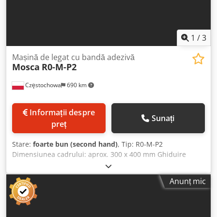
1
/
3
Mașină de legat cu bandă adezivă
Mosca
R0-M-P2
Częstochowa
690 km
Informații despre
Sunați
preț
Stare:
foarte bun (second hand)
, Tip: R0-M-P2
Dimensiunea cadrului: aprox. 300 x 400 mm Ghiduire
bandă rezistentă la uzură, cu acționare forțată Tensiunea
benzii reglabilă prin potențiometru Dcsdpfxsv Sq R Ee
Anunț mic
Aqiok Sistem de sudare cu pană fierbinte Pedală robustă
pentru eliberarea benzii 4 roți, dintre care 2 blocabile
Benzi: benzi PP compatibile cu automate Tensiune rețea:
230 V, 50/60 Hz Putere: 240 V 0,5 kW / 50 Hz 2,4 A An