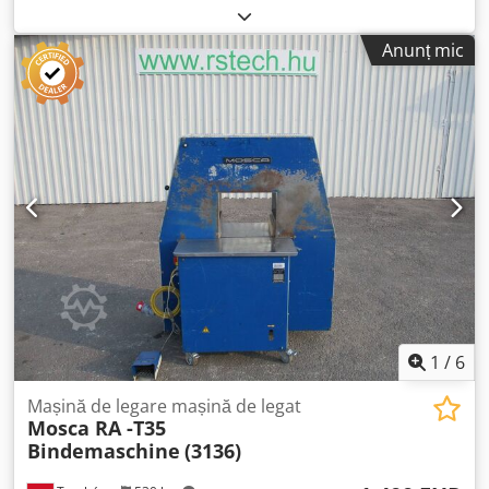
Model: RO-MS-4/2 Dodjzp If Djpfx Aqijck An de fabricație:
2007 Stare ca nouă Dimensiunea maximă a materialului de
Anunț mic
legat: 600 x 600 mm
1
/
6
Mașină de legare mașină de legat
Mosca RA -T35
Bindemaschine
(3136)