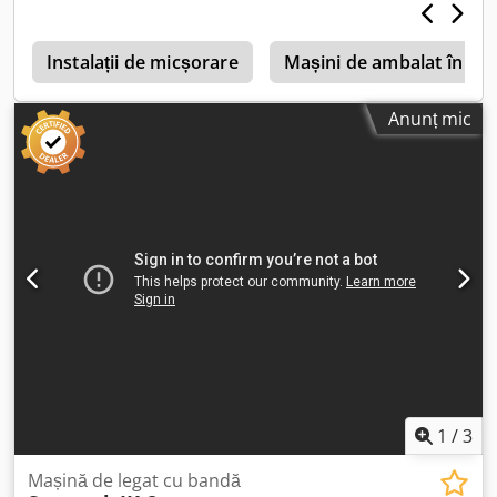
r
Instalații de micșorare
Mașini de ambalat în pun
Anunț mic
1
/
3
Mașină de legat cu bandă