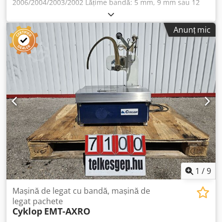
2006/2004/2003/2002 Lățime bandă: 5 mm, 9 mm sau 12
mm. Tensiunea benzii: reglabilă continuu, inclusiv
tensiune redusă pentru obiecte sensibile. Dodpfx Aqjv Sq
Anunț mic
Rrjijck Dimensiunea maximă a pachetului: 600 x 600 mm
(lățime x înălțime). Sistem de sudare: sudare cu pană
încălzită. Înălțimea mesei: aprox. 820–925 mm. Înălțimea
minimă a pachetului: aprox. 10 mm. Greutatea maximă a
pachetului: aprox. 25 kg. Material bandă: polipropilenă
(PP). Conectare electrică: 230 V.
1
/
9
Mașină de legat cu bandă, mașină de
legat pachete
Cyklop
EMT-AXRO