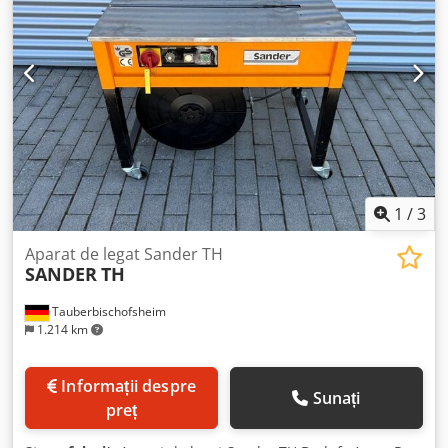
1
/
3
Aparat de legat Sander TH
SANDER
TH
Tauberbischofsheim
1.214 km
Informații despre
Sunați
preț