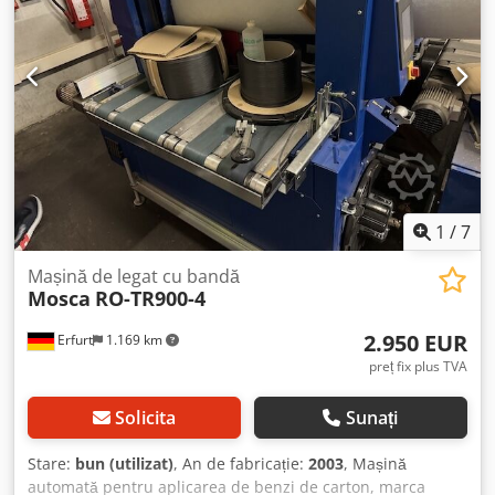
1
/
7
Mașină de legat cu bandă
Mosca
RO-TR900-4
2.950 EUR
Erfurt
1.169 km
preț fix plus TVA
Solicita
Sunați
Stare:
bun (utilizat)
, An de fabricație:
2003
, Mașină
automată pentru aplicarea de benzi de carton, marca