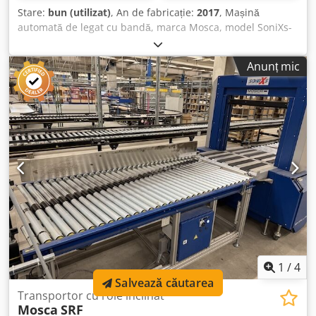
Stare:
bun (utilizat)
, An de fabricație:
2017
, Mașină
automată de legat cu bandă, marca Mosca, model SoniXs-
TR6 Pro – folosită: Preț, franco la locul de depozitare: doar
9.500 € (fără TVA), franco la locul de depozitare!
Anunț mic
Producător: Mosca Model: SoniXs-TR6 Pro Anul de
fabricație: 2017 Dcsdpfxszpf H Eo Aqijk Număr de serie:
112921 1L+N+PE, 50-60 Hz, 100-240 V, 3,00 - 1,25 A, max.
16 A Stare: bună, Disponibilitate: începând cu sfârșitul
lunii octombrie 2026 (aproximativ) Locație: zona Erfurt
1
/
4
Salvează căutarea
Transportor cu role înclinat
Mosca
SRF