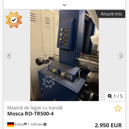
Mosca – second-hand: Preț, franco la sediul vânzătorului:
doar 2.950,00 € (fără TVA)! Dcedjzpf Naopfx Aqisk
Anunț mic
Producător: Mosca Model: RO-TR900-4 An de fabricație:
2003 Număr de serie: 70277 3L+N+PE, 50 Hz, 400 V 1,5 kW,
2,5 A Tensiune de control: 24 V Stare: bună Disponibilitate:
imediat Locație: zona Erfurt
1
/
5
Mașină de legat cu bandă
Mosca
RO-TR500-4
2.950 EUR
Erfurt
1.169 km