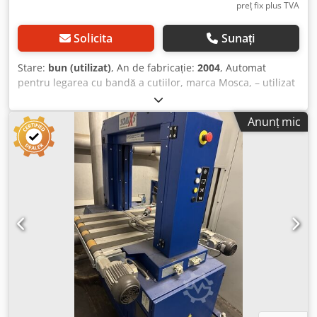
preț fix plus TVA
Solicita
Sunați
Stare:
bun (utilizat)
, An de fabricație:
2004
, Automat
pentru legarea cu bandă a cutiilor, marca Mosca, – utilizat
–: Preț, franco locație: doar 2.950,00 € (fără TVA)!
Producător: Mosca Model: RO-TR500-4 An de fabricație:
Anunț mic
2004 Număr de serie: 75430 3L+N+PE, 50 Hz, 400 V 1,5 kW,
2,5 A Tensiune de control: 24 V Dodpfx Aozpf Ivsqiock
Stare: bună Disponibilitate: începând cu aproximativ
sfârșitul lunii octombrie 2026 Locație: zona Erfurt