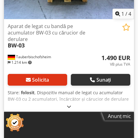
1
/
4
Aparat de legat cu bandă pe
acumulator BW-03 cu cărucior de
derulare
BW-03
1.490 EUR
Tauberbischofsheim
1.214 km
VB plus TVA
Solicita
Sunați
Stare:
folosit
, Dispozitiv manual de legat cu acumulator
BW-03 cu 2 acumulatori, încărcător și cărucior de derulare
Cyklop și 2,5 role de bandă de legat. Dcjdpszrx Nxefx Aqiek
Anunț mic