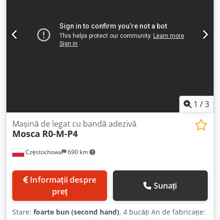
fabricație: 2001/1998/1999 Cantitate: 3 bucăți Preț pe
bucată
1
/
3
Mașină de legat cu bandă adezivă
Mosca
R0-M-P4
Częstochowa
690 km
Informații despre
Sunați
preț
Stare:
foarte bun (second hand)
, 4 bucăți An de fabricație: