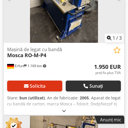
1
/
3
Mașină de legat cu bandă
Mosca
RO-M-P4
1.950 EUR
Erfurt
1.169 km
preț fix plus TVA
Solicita
Sunați
Stare:
bun (utilizat)
, An de fabricație:
2005
, Aparat de legat
cu bandă de carton, marca Mosca – folosit: Dodpfxezpf Iij
Aqieck Preț la punctul de livrare: doar 1.950,00 € (fără TVA)
la punctul de livrare! Producător: Mosca Model: RO-M-P4
Anunț mic
An de fabricație: 2005 Număr de serie: 78141 1L+N+PE, 50-
60Hz, 230V, 0,85kW, 3,7A Tensiune de control: 24V Stare: