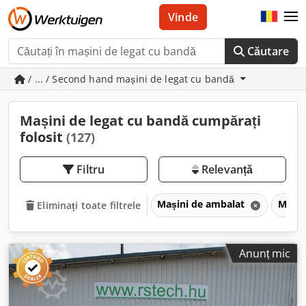
Vinde
Căutare
/ ... / Second hand mașini de legat cu bandă
Mașini de legat cu bandă cumpărați
folosit
(127)
Filtru
Relevanță
Mașini de ambalat
Mașin
Eliminați toate filtrele
Anunț mic