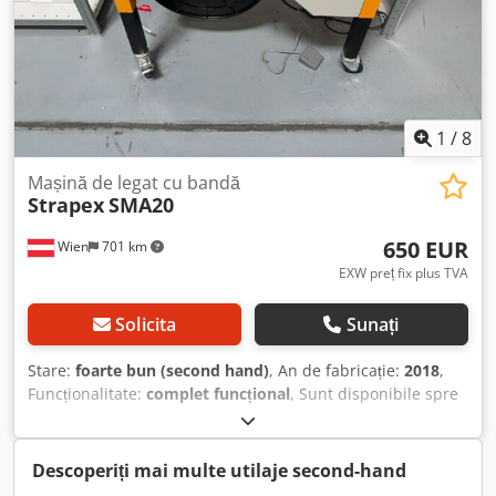
1
/
8
Mașină de legat cu bandă
Strapex
SMA20
650 EUR
Wien
701 km
EXW preț fix plus TVA
Solicita
Sunați
Stare:
foarte bun (second hand)
, An de fabricație:
2018
,
Funcționalitate:
complet funcțional
, Sunt disponibile spre
vânzare 2 bucăți de mașini de banderolat Strapex SMA20.
Prețul per bucată este de 650 €, iar în cazul achiziționării a
2 bucăți, prețul total este de 1200 € pentru ambele.
Descoperiți mai multe utilaje second-hand
Dsdpezrwxxjfx Aqisck