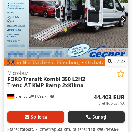
1
/
27
Microbuz
FORD
Transit Kombi 350 L2H2
Trend AT KMP Ramp 2xKlima
44.403 EUR
Eilenburg
1.092 km
preț fix plus TVA
Solicita
Sunați
Stare:
folosit
, kilometraj:
32 km
, putere:
110 kW (149,56