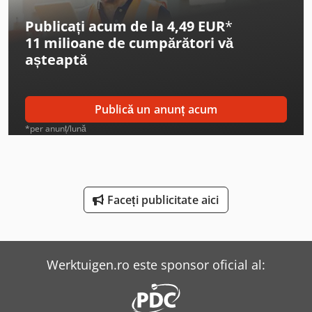
Linde A
Publicați acum de la 4,49 EUR
*
11 milioane de cumpărători
vă
Linde D12
așteaptă
Linde L 10
Linde L 12
Publică un anunț acum
Linde L 14
*per anunț/lună
Linde L 16
Linde Picker
Faceți publicitate aici
Linde Reachstacker
Linde Sideloader
Werktuigen.ro este sponsor oficial al:
Linde V
Mercedes-Benz V