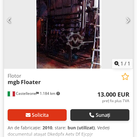
1
/
1
Flotor
mgb
Floater
13.000 EUR
Castelleone
1.184 km
preț fix plus TVA
Solicita
Sunați
An de fabricație:
2010
, stare:
bun (utilizat)
, Vedeți
documentul atașat Dkedpfx Aetv Df Ejcpjr