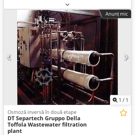
Anunț mic
1
/
1
Osmoză inversă în două etape
DT Separtech Gruppo Della
Toffola
Wastewater filtration
plant