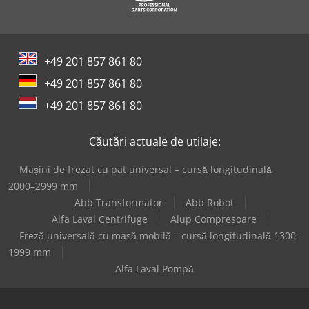
Panhans 334/20
Reichle & Knoedler Mașini De Frezat Orizontale
+49 201 857 861 80
Theisen & Bonitz Mașini De Adunat
+49 201 857 861 80
Weinbrenner Tsv 16/4100
+49 201 857 861 80
Weinbrenner Tsv 6/3050
Căutări actuale de utilaje:
Mașini de frezat cu pat universal – cursă longitudinală
2000–2999 mm
Abb Transformator
Abb Robot
Alfa Laval Centrifuge
Alup Compresoare
Freză universală cu masă mobilă – cursă longitudinală 1300–
1999 mm
Alfa Laval Pompă