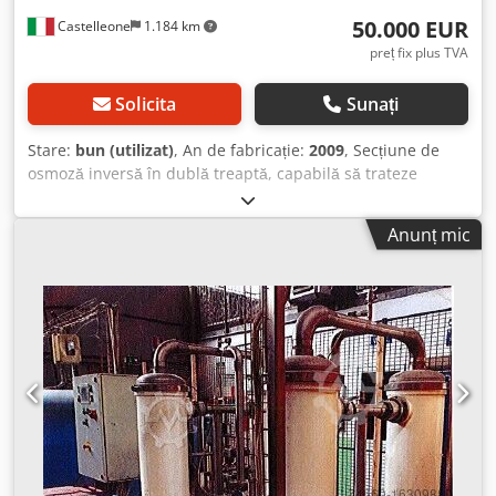
50.000 EUR
Castelleone
1.184 km
preț fix plus TVA
Solicita
Sunați
Stare:
bun (utilizat)
, An de fabricație:
2009
, Secțiune de
osmoză inversă în dublă treaptă, capabilă să trateze
aproximativ 60 mc/h de produs Dedpfxstv Drls Acpekr
Anunț mic