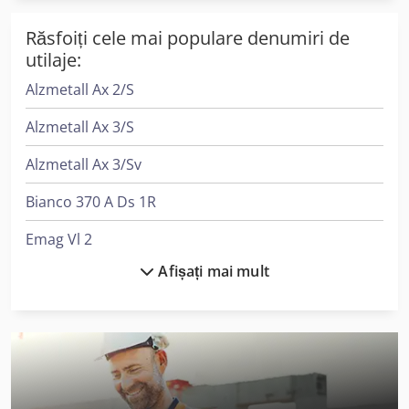
Răsfoiți cele mai populare denumiri de
utilaje:
Alzmetall Ax 2/S
Alzmetall Ax 3/S
Alzmetall Ax 3/Sv
Bianco 370 A Ds 1R
Emag Vl 2
Afișați mai mult
Ep Epl154
Flott Bsm 75
Haas Tl-2
Index Ms22-6