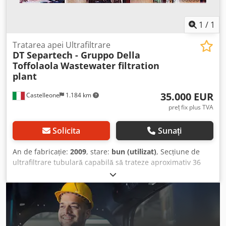
1
/
1
Tratarea apei Ultrafiltrare
DT Separtech - Gruppo Della
Toffolaola
Wastewater filtration
plant
35.000 EUR
Castelleone
1.184 km
preț fix plus TVA
Solicita
Sunați
An de fabricație:
2009
, stare:
bun (utilizat)
, Secțiune de
ultrafiltrare tubulară capabilă să trateze aproximativ 36
mc/h de produs Dkedpfx Aetv Dx Escper