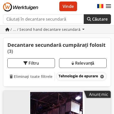
Vinde
Căutare
/ ... / Second hand decantare secundară
Decantare secundară cumpărați folosit
(3)
Filtru
Relevanță
Tehnologie de epurare
D
Eliminați toate filtrele
Anunț mic