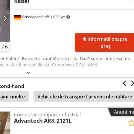
Kabel
Schwarzenfeld
1.030 km
Informații despre
preț
1
/
6
bluri Execuții și cantități: vezi lista Dacă sunteți interesat de
ace o ofertă personalizată. Credpfxevx E Dye Aftef
econd-hand
șini-unelte
Vehicule de transport şi vehicule utilitare
Anunț mi
Computer compact industrial
Advantech
ARK-2121L