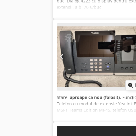
buc. Dialog 4223 cu display pentru exte
extensii, alb, 70 €/buc.
Stare:
aproape ca nou (folosit)
, Funcți
Telefon cu modul de extensie Yealink E
MSFT Teams Edition MP45, telefon US