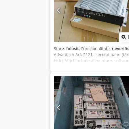
Stare:
folosit
, Funcționalitate:
neverifi
Advantech Ark-2121L second hand (făr
Hcfcj Aftjrf Include alimentare, softwa