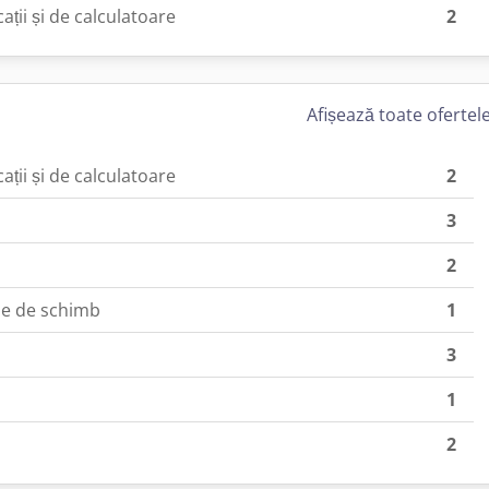
ații și de calculatoare
2
Afișează toate ofertel
ații și de calculatoare
2
3
2
se de schimb
1
3
1
2