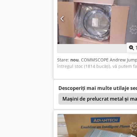
Stare:
nou
, COMMSCOPE Andrew Jumper Ca
întregul stoc (1814 bucăți), vă putem f
Descoperiți mai multe utilaje s
Mașini de prelucrat metal și ma