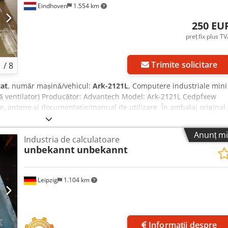
Eindhoven
1.554 km
250 EU
preț fix plus T
Trimite solicitare
1
/
8
cat
, număr mașină/vehicul:
Ark-2121L
, Computere industriale mini
ă ventilator) Producător: Advantech Model: Ark-2121L Cedpfxew
re, antene și documentație/manual de utilizare. În ambalaj original.
Anunț mi
Industria de calculatoare
unbekannt
unbekannt
Leipzig
1.104 km
Solicită mai multe
Informații despre