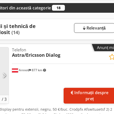
itori din această categorie
18
i și tehnică de
Relevanță
losit
(14)
Anunț mi
Telefon
Astra/Ericsson
Dialog
Arnreit
877 km
Informații despre
preț
1
/
3
 display pentru extensii, negru, 50 €/buc. Crodpfx Afswituaetsf 2) 2