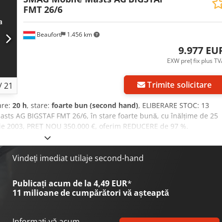
FMT 26/6
Beaufort
1.456 km
9.977 EU
EXW preț fix plus T
Trimite solicitare
/
21
are:
20 h
, stare:
foarte bun (second hand)
, ELIBERARE STOC: 13
asts AG BIGSTAF FMT 26/6, în stare foarte bună, cu înălțime de 25
ție 2003, PREȚ NOU 350.000 €, oferim REDUCERE de 97 %.
l: BIGSTAF FMT 26/6 An de fabricație: 2003 Stare: foarte bună
pic din aluminiu FTM SALZGITTERWERKE, de la 25 la 42 m stâlp
 și rapidă - poate fi ridicat manual sau electric - extensie continuă 
Vindeți imediat utilaje second-hand
e de până la +-10% - rezistă la o sarcină de vânt de 2000 N (2 m2)
 susținere, rezistă la o sarcină de până la 10000 N) - suportă o
Publicați acum de la 4,49 EUR
*
- precizie maximă, ideal și pentru aplicații cu microunde - montat
11 milioane de cumpărători
vă așteaptă
onal, cu ochi civil ROCKINGER de 40 mm - dimensiunile
nălțimea remorcii este de 265 cm, lățimea este de 2,40 m - poate fi
 la +-10% - funcționarea troliului se face manual, cu manivelă, sau
Informați-vă acum