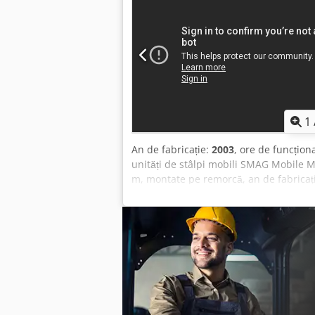
1
An de fabricație:
2003
, ore de funcțion
unități de stâlpi mobili SMAG Mobile M
m, montate pe remorcă, an de fabrica
Producător: SMAG Mobile Masts AG Mode
Înălțime maximă: 25,0 m Stâlp telesco
mobil, ușor și robust - instalare simplă
poate fi montat pe teren cu o înclinați
fără cabluri de susținere (cu cabluri de
sarcină superioară de cel puțin 170 kg 
pe remorcă cu ochi de 70 mm sau, opți
segmentelor sunt de aproximativ 5 m, î
montat pe teren cu o înclinație de până