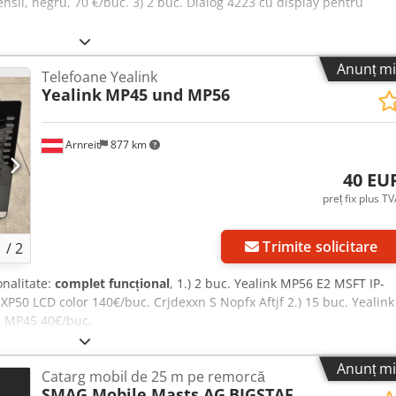
nsii, negru, 70 €/buc. 3) 2 buc. Dialog 4223 cu display pentru
Anunț mi
Telefoane Yealink
Yealink
MP45 und MP56
Arnreit
877 km
40 EU
preț fix plus T
Solicită mai multe
Trimite solicitare
1
/
2
onalitate:
complet funcțional
, 1.) 2 buc. Yealink MP56 E2 MSFT IP-
XP50 LCD color 140€/buc. Crjdexxn S Nopfx Aftjf 2.) 15 buc. Yealink
B MP45 40€/buc.
Anunț mi
Catarg mobil de 25 m pe remorcă
SMAG Mobile Masts AG
BIGSTAF