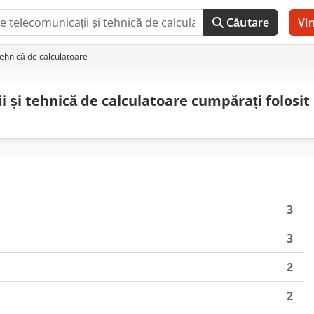
Căutare
Vi
tehnică de calculatoare
 și tehnică de calculatoare cumpărați folosit
3
3
2
2