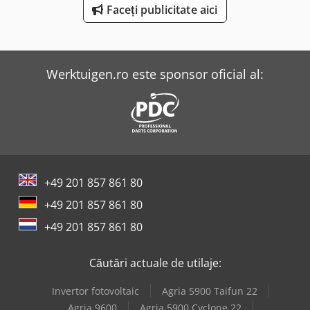
Faceți publicitate aici
Metallkraft Fsbm 1020-25 E
Reichle & Knoedler Mașini De Frezat Orizontale
Werktuigen.ro este sponsor oficial al:
Weinbrenner Tsv 6/3050
+49 201 857 861 80
+49 201 857 861 80
+49 201 857 861 80
Căutări actuale de utilaje:
Invertor fotovoltaic
Agria 5900 Taifun 22
Agria 9600
Agria 5900 Cyclone 22