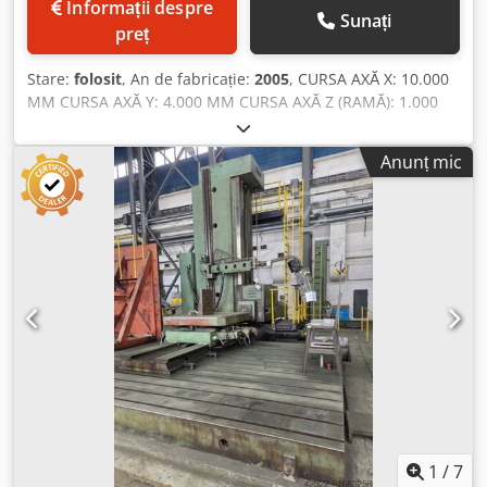
Informații despre
Sunați
preț
Stare:
folosit
, An de fabricație:
2005
, CURSA AXĂ X: 10.000
MM CURSA AXĂ Y: 4.000 MM CURSA AXĂ Z (RAMĂ): 1.000
MM CURSA AXĂ W (MANDRINĂ): 800 MM CURSĂ TOTALĂ
AXĂ Z + W: 1.800 MM DIAMETRU MANDRINĂ: 160 MM
Anunț mic
PUTERE MOTOR MANDRINĂ: 40 KW TURAȚIE MANDRINĂ:
3.000 RPM CONEXIUNE NAS MANDRINĂ: ISO 50 DIN
69871/1A NUMĂR 2 GAMA DE VITEZE DIMENSIUNI RAMĂ:
460 X 520 MM AVANS RAPID: 20.000 MM/MIN MASĂ
ROTOTRANSLAȚIE MODEL MG 50 DE 2.500 X 3.500 MM,
CURSĂ 2.000 MM, SARCINĂ 50 TONE, ROTAȚIE 360.000
POZIȚII 0,001° Chodpfeup Dclex Ag Toa CNC HEIDENHAIN
iTNC 530 SCHIMBĂTOR AUTOMAT DE SCULE CU 40 POZIȚII
CAP UNIVERSAL BIROTAȚIONAL MANUAL PLAN ANCORARE:
6.000 X 2.000 X 300 MM AN FABRICAȚIE: 2005 RĂCIRE
EXTERNĂ PUTERE TOTALĂ INSTALATĂ: 110 KVA
1
/
7