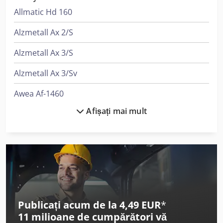
Allmatic Hd 160
Alzmetall Ax 2/S
Alzmetall Ax 3/S
Alzmetall Ax 3/Sv
Awea Af-1460
Afișați mai mult
Awea Bm-1200
Awea Bm-1400
Dalex 3528-4
Durma Ad-R 40400
Fein Grit Gx 75
Publicați acum de la 4,49 EUR
*
11 milioane de cumpărători
vă
Gildemeister Ctx 310