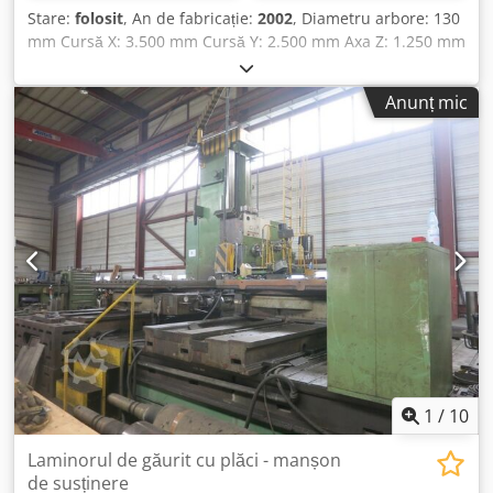
Stare:
folosit
, An de fabricație:
2002
, Diametru arbore: 130
mm Cursă X: 3.500 mm Cursă Y: 2.500 mm Axa Z: 1.250 mm
Axa W (arbore longitudinal): 800 mm Priză ISO 50 P.D.B
Masă: 1.800 x 2.500 mm Sarcină maximă masă: 12 t
Anunț mic
Frecvență: 3.000 Hz Tensiune: 400 V Necesar total de
putere: 37 kW ATC cu 40 de poziții Capotă de siguranță
Sistem de răcire Datele tehnice sunt informații furnizate
de producător sau de operator și, prin urmare, nu au
caracter obligatoriu pentru noi. Ne rezervăm dreptul de
vânzare anterioară; se aplică exclusiv condițiile noastre
generale de vânzare. Despre noi: - peste 400 de utilaje
proprii în stoc - peste 15.000 m² spațiu de depozitare,
capacitate macarală până la 70 t - peste 10.000 de articole
accesorii pentru atelierul dvs. Dacă doriți să vindeți utilaje,
linii de producție sau întreaga afacere, vă rugăm să ne
contactați. Alte oferte puteți găsi pe site-ul nostru. Vizionări
sunt posibile cu programare. Vă așteptăm cu drag!
Csdsyqvqropfx Ag Teha Echipa Markus Hirsch
1
/
10
Laminorul de găurit cu plăci - manșon
de susținere