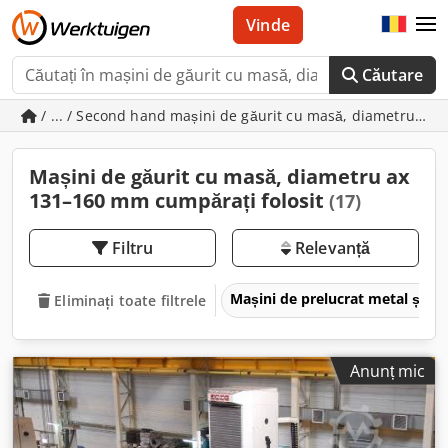
Vinde
Căutare
/ ... / Second hand mașini de găurit cu masă, diametru a
Mașini de găurit cu masă, diametru ax
131–160 mm cumpărați folosit
(17)
Filtru
Relevanță
Mașini de prelucrat metal și m
Eliminați toate filtrele
Anunț mic