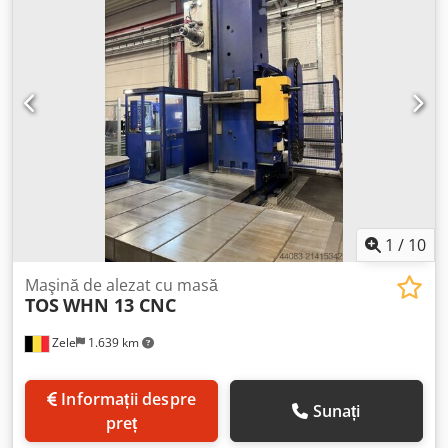
poate fi schimbat cu Heidenhain 620. Masă rotativă FPT
TRT25, 25 tone. Cap cu două axe, 144 x 144. Codpewdm A
Hsfx Ag Tsha X, cursă coloană: 14.000 mm Y, cursă
verticală cap: 4.000 mm Z, cursă berbec: 1.500 mm W,
cursă arbore principal Ø 152,4 mm: 900 mm Con de
prindere arbore: ISO 50 Turație arbore principal: 0 - 2.500
rpm Putere motor arbore: 48 kW Schimbător automat de
scule: 40 scule Masă rotativă FPT TRT25, 360.000°, 2.500 x
2.500 mm Cursă longitudinală masă rotativă: 2.000 mm
Capacitate de încărcare a mesei: 25 tone
1
/
10
Maşină de alezat cu masă
TOS
WHN 13 CNC
Zele
1.639 km
Informații despre
Sunați
preț