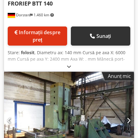
FRORIEP
BTT 140
Dorsten
1.460 km
Informații despre
Sunați
preț
Stare:
folosit
, Diametru ax: 140 mm Cursă pe axa X: 6000
mm Cursă pe axa Y: 2400 mm Axa W: . mm Mânecă port-
așchie: deplasare orizontală . mm Mânecă port-așchie:
diametru 300 mm Priză ax: ISO 50 Turație: 3,15-800 rot/min
Anunț mic
Masă rotativă alezaj: 2250x2250 mm Cursă longitudinală
masă: 1600 mm Masă rotativă alezaj: 2250x2250 mm Cursă
longitudinală masă: 1600 mm Placă tip platou: opțional
Opțional: Masă de alezat: 2 bucăți cu collet Datele tehnice
sunt informații furnizate de producător sau operator și nu
sunt obligatorii pentru noi. Ne rezervăm dreptul unei
vânzări intermediare; se aplică exclusiv condițiile noastre
generale de afaceri și vânzare. Despre noi: - Peste 400 de
utilaje proprii în stoc - Peste 15.000 m² spațiu de
depozitare, capacitate macarală 70 t - Peste 10.000 de