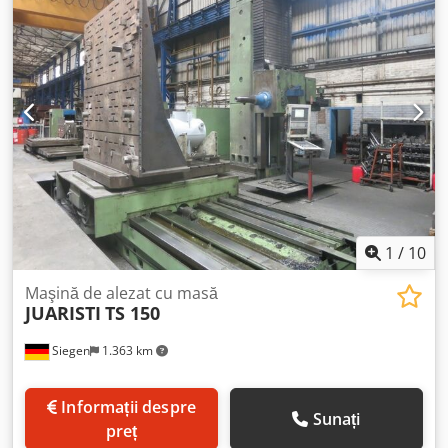
Cursuri Axa X – Coloană longitudinală: 8.000 mm Axa Y –
Verticală: 2.500 mm Axa Z – Cursa brațului: 1.000 mm Axa
W – Cursa axului: 800 mm Cap Diametrul axului: 150 mm
Rotații: 2.500 rpm Putere: 40 kW Cjdpfxezqlgzo Ag Tjha
Secțiunea brațului: 460x520 mm Avans rapid Axa X, Y: 20
m/min Axa Z: 10 m/min Masă rotativă și translatoare MG
20 Dimensiunile mesei: 1.600x2.000 mm Mișcare
longitudinală, translație: 1.500 mm Capacitate maximă de
încărcare, centrată: 20 tone Accesorii Cap rotativ automat
1:1 (Putere 37 kW) Rigle de măsurare Heidenhain pe toate
axele Platformă pentru operator Extractor de așchii Plăci
de bază (2 bucăți)
1
/
10
Maşină de alezat cu masă
JUARISTI
TS 150
Siegen
1.363 km
Informații despre
Sunați
preț