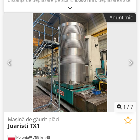
distanța de deplasare pe axa X:
8.000 mm
, deplasarea axei
Y:
4.000 mm
, cursa axei Z:
1.000 mm
, Juaristi MX-7 – An de
fabricație 2006 • Axă X: 8.000 mm • Axă Y: 4.000 mm • Axă Z
Anunț mic
(RAM): 1.000 mm • Cursă axă W: 800 mm • Masă fixă / plăci
de bază: 8.000 x 4.000 mm • Capacitate de încărcare a
mesei: 80.000 kg • Diametru ax principal: 180 mm • Putere
ax principal: 41 kW • Cuplu ax principal: 2.024 Nm • Control
CNC Heidenhain iTNC 530 • Prindere sculă SK 50 •
Schimbător automat de scule cu 30 de poziții • Schimbător
automat de capete (AAC) • Cap de prelucrare pivotant • Cap
de alezare D’Andrea • Răcire interioară şi exterioară •
Motoare de avans Siemens • Sistem de măsurare absolut
Heidenhain • Fixare automată a accesoriilor RAM • Sistem
de compensare RAM hidraulic-electronic • Platformă de
operare independentă, cu deplasare verticală •
Transportor de șpan • Cabină de protecție integrală /
carcasă completă • Documentație originală completă
1
/
7
disponibilă Cedpey Udu Iefx Ag Toha
Mașină de găurit plăci
Juaristi
TX1
Polonia
789 km