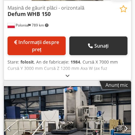
Mașină de găurit plăci - orizontală
Defum
WHB 150
Polonia
789 km
Informații despre
Sunați
preț
Stare:
folosit
, An de fabricație:
1984
, Cursă X 7000 mm
Cursă Y 3000 mm Cursă Z 1200 mm Axa W (ax fuz
longitudinal) 500 mm Diametru ax principal 150 mm
Chodpfx Ageyz Db Ij Tsa Cutie pinolă: 380 x 380 mm
Anunț mic
Dimensiune placă 4x 5000 x 2000 mm Masă rotativă
motorizată 1600 x 1600 Sarcină maximă pe masa rotativă
10 t Cursă pe pat 1500 mm Prindere sculă SK 50 Turație 2,5
- 1000 rpm Putere motor - ax frezare 30 kW Greutate
mașină aprox. 62 t Mașină de alezat cu plăci
convențională, folosită - Afișaj digital - Sprijin central
(lunetă) - Cap vertical reglabil - Masă rotativă deplasabilă