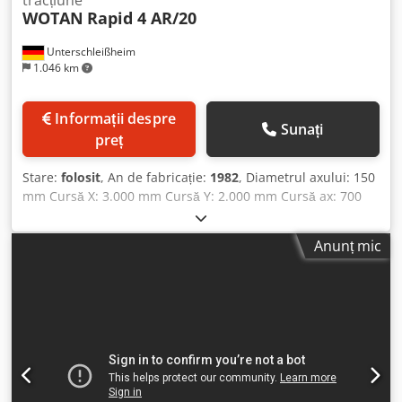
WOTAN
Rapid 4 AR/20
Unterschleißheim
1.046 km
Informații despre
Sunați
preț
Stare:
folosit
, An de fabricație:
1982
, Diametrul axului: 150
mm Cursă X: 3.000 mm Cursă Y: 2.000 mm Cursă ax: 700
mm Manșon de sprijin: deplasare orizontală 700 mm
Dimensiuni manșon de sprijin: 340 x 340 mm Prindere ax:
Anunț mic
ISO 50 Turații ax: 2 - 2.500 rpm Avans: 5.000 mm/min
Avans rapid: 10 m/min Suprafața de fixare a mesei: 2.500 x
2.000 mm Chjdsyw Th Aepfx Ag Tsa Sarcina maximă a
mesei: 25.000 KG Axa B: 360° Necesar total de putere: 100
kW Greutatea mașinii: aprox. 38,5 t Spațiu necesar: aprox.
8,40 x 6,80 x 5,90 m Revizie generală în 2004