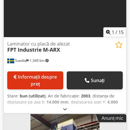
1
/
15
Laminator cu placă de alezat
FPT Industrie
M-ARX
Suedia
1.349 km
Informații despre
Sunați
preț
Stare:
bun (utilizat)
, An de fabricație:
2003
, distanța de
deplasare pe axa X:
14.000 mm
, deplasarea axei Y:
4.000
mm
, cursa axei Z:
1.500 mm
, turația arborelui principal
(max.):
2.500 rot/min
, lungime avans ax W:
900 mm
,
Anunț mic
diametrul arborelui principal:
152 mm
, FPT MAR-X 3, 2003
CNC SELCA 4045 PLUS DIGITAL, An fabricației 2003, CNC-ul