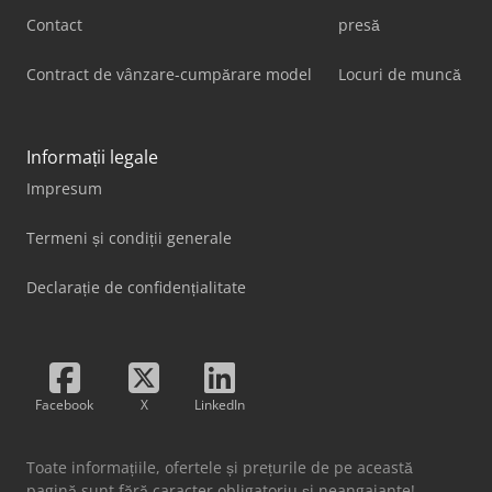
Contact
presă
Contract de vânzare-cumpărare model
Locuri de muncă
Informații legale
Impresum
Termeni și condiții generale
Declarație de confidențialitate
Facebook
X
LinkedIn
Toate informațiile, ofertele și prețurile de pe această
pagină sunt fără caracter obligatoriu și neangajante!