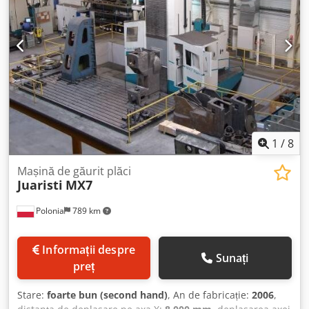
1
/
8
Mașină de găurit plăci
Juaristi
MX7
Polonia
789 km
Informații despre
Sunați
preț
Stare:
foarte bun (second hand)
, An de fabricație:
2006
,