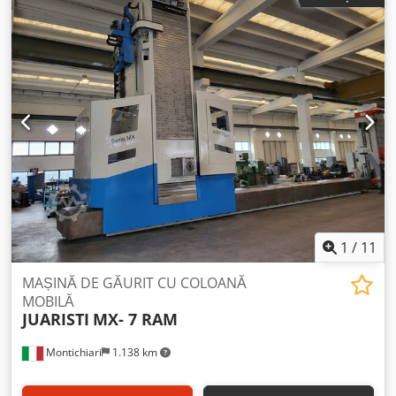
mm
, CNC SELCA 3045 CURSĂ AXĂ X: 10.000 mm CURSĂ AXĂ
Y: 2.600 mm CURSĂ RAM AXĂ Z: 600 mm Chjdpfx
Aownqnujg Toa CURSĂ PINOLĂ AXĂ W: 700 mm DIAMETRU
MANDRINĂ: 140 mm PRINDERE MANDRINĂ: ISO 50 PUTERE
MOTOR MANDRINĂ: 53 kW VITEZĂ DE ROTIRE MANDRINĂ:
6 - 1950 rpm MASĂ ROTOTRANSLANTĂ: 2.000 x 1.600 mm,
SARCINĂ MAXIMĂ: 10 tone, CURSĂ AXĂ V: 2.100 mm CAP
ROTATIV UNIVERSAL AUTOMAT BIROTATIV TUAR 25
MAGAZIE PICK-UP CAPETE RĂCIRE INTERNĂ ȘI EXTERNĂ
SCHIMBĂTOR AUTOMAT DE SCULE CU 60 DE POZIȚII
EVACUATOR DE AȘCHII PLATOU DE ANCORARE: 2.500 x
6.000 mm AXĂ X CU GHIDAJ HIDROSTATIC RAM CU GHIDAJE
HIDROSTATICE PE 4 LATERALE
1
/
11
MAȘINĂ DE GĂURIT CU COLOANĂ
MOBILĂ
JUARISTI
MX- 7 RAM
Montichiari
1.138 km