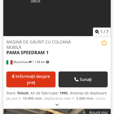
1
/
7
MAȘINĂ DE GĂURIT CU COLOANĂ
MOBILĂ
PAMA
SPEEDRAM 1
Montichiari
1.138 km
Informații despre
Sunați
preț
Stare:
folosit
, An de fabricație:
1995
, distanța de deplasare
pe axa X:
10.000 mm
, deplasarea axei Y:
2.600 mm
, cursa
axei Z:
600 mm
, turația arborelui principal (max.):
1.950
rot/min
, lungime avans ax W:
700 mm
, diametru quill:
140
Anunț mic